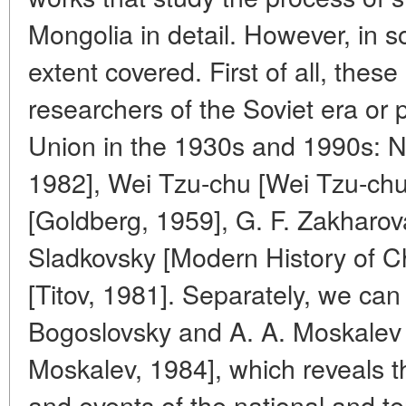
Mongolia in detail. However, in s
extent covered. First of all, these
researchers of the Soviet era or 
Union in the 1930s and 1990s: N. 
1982], Wei Tzu-chu [Wei Tzu-chu,
[Goldberg, 1959], G. F. Zakharov
Sladkovsky [Modern History of Chi
[Titov, 1981]. Separately, we can
Bogoslovsky and A. A. Moskalev
Moskalev, 1984], which reveals th
and events of the national and ter