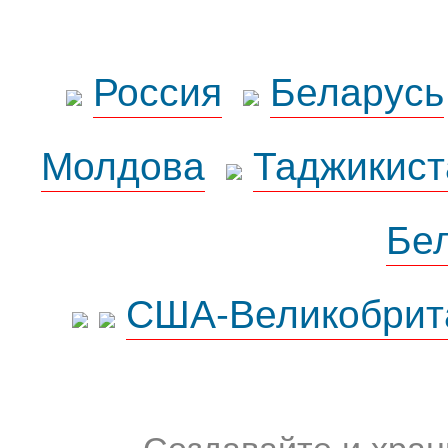
Россия
Беларусь
Молдова
Таджикист
Бе
США-Великобрит
Создавайте и хран