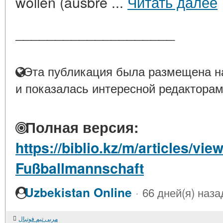
wollen (ausbre ...
Читать далее
____________________
Эта публикация была размещена на
и показалась интересной редакторам
Полная версия:
https://biblio.kz/m/articles/view
Fußballmannschaft
·
Uzbekistan Online
66 дней(я) наза
مربی تیم فوتبال