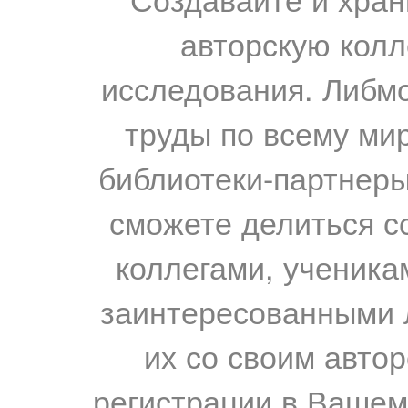
авторскую колл
исследования. Либм
труды по всему мир
библиотеки-партнеры,
сможете делиться с
коллегами, ученика
заинтересованными 
их со своим авто
регистрации в Вашем