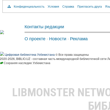
Конфиденциальность
Условия
Справка
Пригласить друга
Язы
Контакты редакции
О проекте
·
Новости
·
Реклама
Цифровая библиотека Узбекистана
© Все права защищены
2020-2026, BIBLIO.UZ - составная часть международной библиотечной сети Л
Сохраняя наследие Узбекистана
LIBMONSTER NETW
БИБ