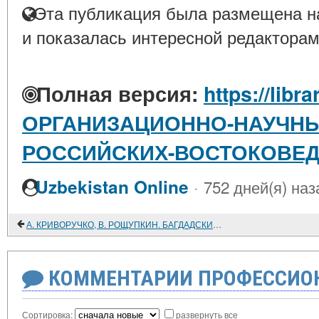
Эта публикация была размещена на
и показалась интересной редакторам
Полная версия:
https://libra
ОРГАНИЗАЦИОННО-НАУЧНЫ
РОССИЙСКИХ-ВОСТОКОВЕ
·
Uzbekistan Online
752 дней(я) наз
А. КРИВОРУЧКО, В. РОЩУПКИН. БАГДАДСКИЙ ВОЖДЬ: ВЗЛЕТ И ПАДЕНИЕ... Политический портрет Саддама Хусейна и его режима на региональном и глобальном фоне
КОММЕНТАРИИ ПРОФЕССИОН
Сортировка:
развернуть все