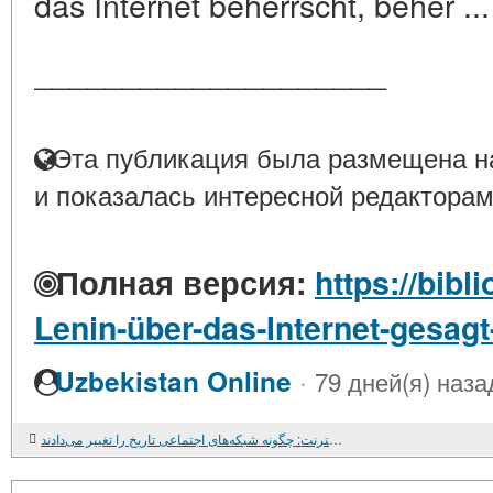
das Internet beherrscht, beher ..
____________________
Эта публикация была размещена на
и показалась интересной редакторам
Полная версия:
https://bibl
Lenin-über-das-Internet-gesagt
·
Uzbekistan Online
79 дней(я) наза
لنین در سال 1917 با اینترنت: چگونه شبکه‌های اجتماعی تاریخ را تغییر می‌دادند