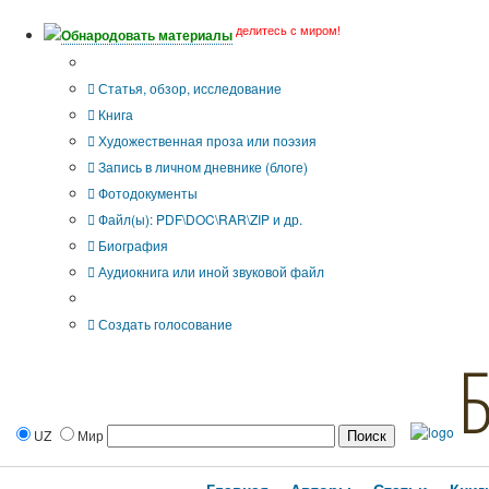
делитесь с миром!
Обнародовать материалы
Тип публикации
Статья, обзор, исследование
Книга
Художественная проза или поэзия
Запись в личном дневнике (блоге)
Фотодокументы
Файл(ы): PDF\DOC\RAR\ZIP и др.
Биография
Аудиокнига или иной звуковой файл
Дополнительные опции:
Создать голосование
UZ
Мир