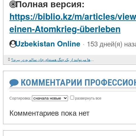
Полная версия:
https://biblio.kz/m/articles/vi
einen-Atomkrieg-überleben
·
Uzbekistan Online
153 дней(я) наз
کدام کشورها می‌توانند از یک جنگ هسته‌ای جان سالم به در ببرند؟
КОММЕНТАРИИ ПРОФЕССИОН
Сортировка:
развернуть все
Комментариев пока нет