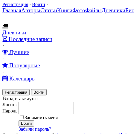
Регистрация
·
Войти
·
Главная
Авторы
Статьи
Книги
Фото
Файлы
Дневники
Би
Дневники
Последние записи
·
Лучшие
·
Популярные
·
Календарь
Регистрация
Войти
Вход в аккаунт:
Логин:
Пароль:
Запомнить меня
Забыли пароль?