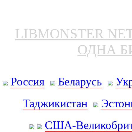
LIBMONSTER N
ОДНА Б
Россия
Беларусь
Ук
Таджикистан
Эстон
США-Великобрит