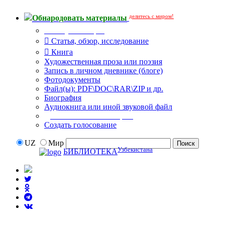
делитесь с миром!
Обнародовать материалы
Тип публикации
Статья, обзор, исследование
Книга
Художественная проза или поэзия
Запись в личном дневнике (блоге)
Фотодокументы
Файл(ы): PDF\DOC\RAR\ZIP и др.
Биография
Аудиокнига или иной звуковой файл
Дополнительные опции:
Создать голосование
UZ
Мир
Узбекистана
БИБЛИОТЕКА