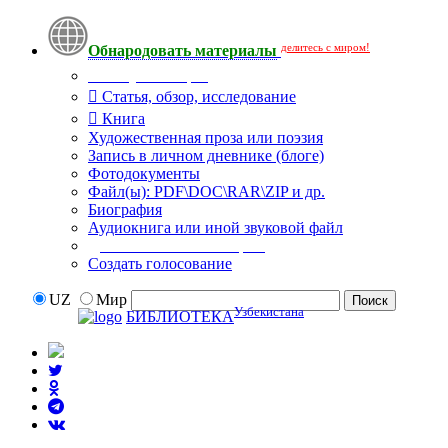
делитесь с миром!
Обнародовать материалы
Тип публикации
Статья, обзор, исследование
Книга
Художественная проза или поэзия
Запись в личном дневнике (блоге)
Фотодокументы
Файл(ы): PDF\DOC\RAR\ZIP и др.
Биография
Аудиокнига или иной звуковой файл
Дополнительные опции:
Создать голосование
UZ
Мир
Узбекистана
БИБЛИОТЕКА