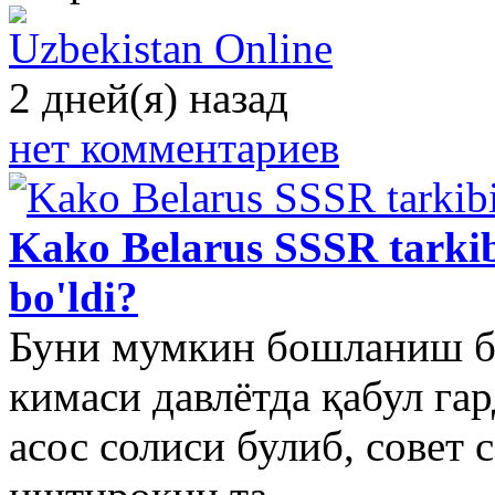
Uzbekistan Online
2 дней(я) назад
нет комментариев
Kako Belarus SSSR tarkib
bo'ldi?
Буни мумкин бошланиш би
кимаси давлётда қабул г
асос солиси булиб, совет