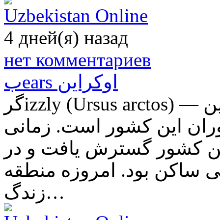
Uzbekistan Online
4 дней(я) назад
нет комментариев
بears اوكراین
گرizzly (Ursus arctos) — بزرگترین شکارچی موجود در سرزمین اوکراین
نوران این کشور است. زمانی
ین کشور گسترش یافت و در
 ساکن بود. امروزه منطقه
زندگ…