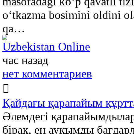
masofadagi koʻp qavatli tiz
oʻtkazma bosimini oldini ol
qa…
Uzbekistan Online
час назад
нет комментариев
Қайдағы қарапайым құртт
Әлемдегі қарапайымдылар
бірақ, ең ауқымды бағда