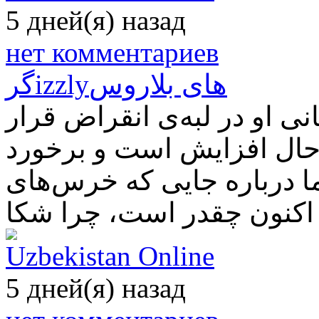
5 дней(я) назад
нет комментариев
گرizzly‌های بلاروس
 او در لبه‌ی انقراض قرار
 حال افزایش است و برخورد
 ما درباره جایی که خرس‌های
Uzbekistan Online
5 дней(я) назад