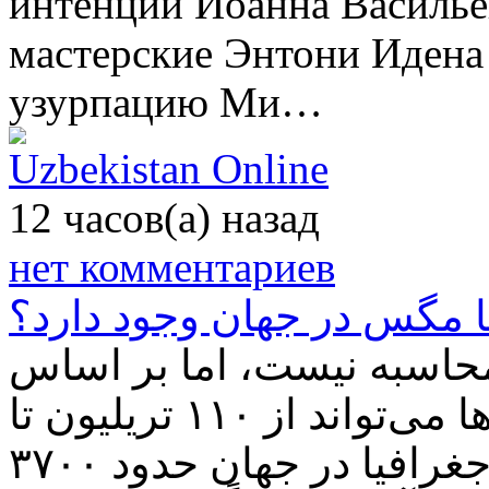
интенции Иоанна Василье
мастерские Энтони Идена
узурпацию Ми…
Uzbekistan Online
12 часов(а) назад
нет комментариев
ا مگس در جهان وجود دارد؟
محاسبه نیست، اما بر اساس
ارزیابی‌های معتبر متخصصان، جمعیت کل آن‌ها می‌تواند از ۱۱۰ تریلیون تا
چندین کواندریلئون نمونه باشد. تنوع گونه‌ای و جغرافیا در جهان حدود ۳۷۰۰