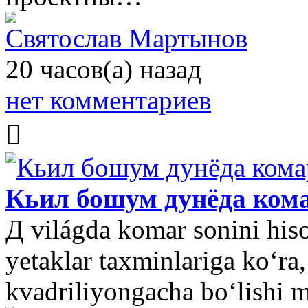
Святослав Мартынов
20 часов(а) назад
нет комментариев
Кьил бошум дунёда ком
Д világda komar sonini his
yetaklar taxminlariga koʻra
kvadriliyongacha boʻlishi