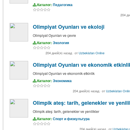
Каталог:
Педагогика
204 д
Olimpiyat Oyunları ve ekoloji
Olimpiyat Oyunları ve çevre
Каталог:
Экология
204 дней(я) назад
·
от
Uzbekistan Online
Olimpiyat Oyunları ve ekonomik etkinli
Olimpiyat Oyunları ve ekonomik etkinlik
Каталог:
Экономика
204 дней(я) назад
·
от
Uzbekistan Onli
Olimpik ateş: tarih, gelenekler ve yenili
Olimpik ateş: tarih, gelenekler ve yenilikler
Каталог:
Спорт и физкультура
204 дней(я) назад
·
от
Uzbekistan 