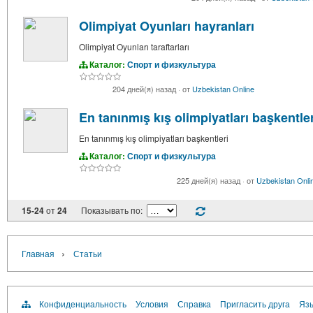
Olimpiyat Oyunları hayranları
Olimpiyat Oyunları taraftarları
Каталог:
Спорт и физкультура
204 дней(я) назад
·
от
Uzbekistan Online
En tanınmış kış olimpiyatları başkentler
En tanınmış kış olimpiyatları başkentleri
Каталог:
Спорт и физкультура
225 дней(я) назад
·
от
Uzbekistan Onli
15-24
от
24
Показывать по:
›
Главная
Статьи
Конфиденциальность
Условия
Справка
Пригласить друга
Язы