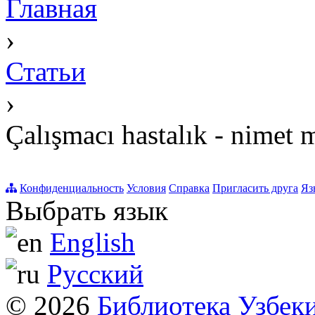
Главная
›
Статьи
›
Çalışmacı hastalık - nimet
Конфиденциальность
Условия
Справка
Пригласить друга
Яз
Выбрать язык
English
Русский
© 2026
Библиотека Узбек