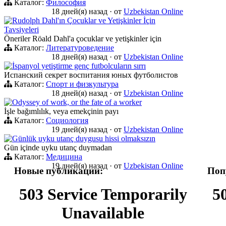
Каталог:
Философия
18 дней(я) назад
·
от
Uzbekistan Online
Rudolph Dahl'ın Çocuklar ve Yetişkinler İçin
Tavsiyeleri
Öneriler Röald Dahl'a çocuklar ve yetişkinler için
Каталог:
Литературоведение
18 дней(я) назад
·
от
Uzbekistan Online
İspanyol yetiştirme genç futbolcuların sırrı
Испанский секрет воспитания юных футболистов
Каталог:
Спорт и физкультура
18 дней(я) назад
·
от
Uzbekistan Online
Odyssey of work, or the fate of a worker
İşle bağımlılık, veya emekçinin payı
Каталог:
Социология
19 дней(я) назад
·
от
Uzbekistan Online
Günlük uyku utanç duygusu hissi olmaksızın
Gün içinde uyku utanç duymadan
Каталог:
Медицина
19 дней(я) назад
·
от
Uzbekistan Online
Новые публикации:
Поп
503 Service Temporarily
5
Unavailable