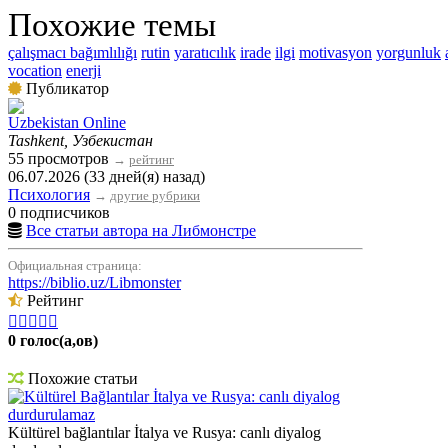
Похожие темы
çalışmacı bağımlılığı
rutin
yaratıcılık
irade
ilgi
motivasyon
yorgunluk
vocation
enerji
Публикатор
Uzbekistan Online
Tashkent, Узбекистан
55 просмотров
→
рейтинг
06.07.2026 (33 дней(я) назад)
Психология
→
другие рубрики
0 подписчиков
Все статьи автора на Либмонстре
Официальная страница:
https://biblio.uz/Libmonster
Рейтинг





0 голос(а,ов)
Похожие статьи
Kültürel Bağlantılar İtalya ve Rusya: canlı diyalog
durdurulamaz
Kültürel bağlantılar İtalya ve Rusya: canlı diyalog