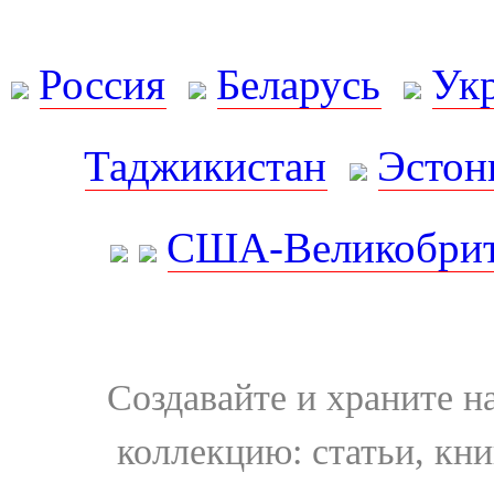
Россия
Беларусь
Ук
Таджикистан
Эстон
США-Великобрит
Создавайте и храните 
коллекцию: статьи, кн