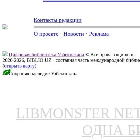
Контакты редакции
О проекте
·
Новости
·
Реклама
Цифровая библиотека Узбекистана
© Все права защищены
2020-2026, BIBLIO.UZ - составная часть международной библ
(
открыть карту
)
Сохраняя наследие Узбекистана
LIBMONSTER N
ОДНА Б