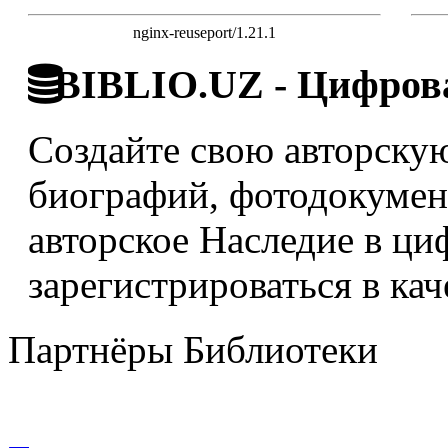
nginx-reuseport/1.21.1
BIBLIO.UZ - Цифрова
Создайте свою авторскую
биографий, фотодокумент
авторское Наследие в ци
зарегистрироваться в кач
Партнёры Библиотеки