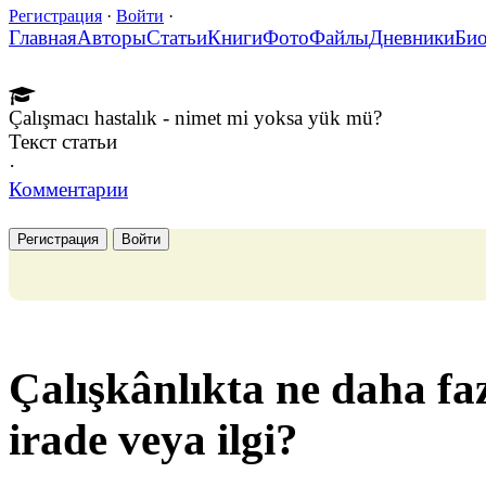
Регистрация
·
Войти
·
Главная
Авторы
Статьи
Книги
Фото
Файлы
Дневники
Би
Çalışmacı hastalık - nimet mi yoksa yük mü?
Текст статьи
·
Комментарии
Регистрация
Войти
Çalışkânlıkta ne daha fazl
irade veya ilgi?