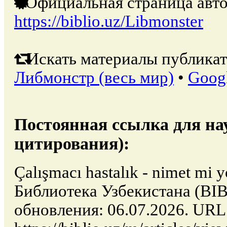
Официальная страница авто
https://biblio.uz/Libmonster
Искать материалы публикат
Либмонстр (весь мир)
•
Goog
Постоянная ссылка для на
цитирования):
Çalışmacı hastalık - nimet mi 
Библиотека Узбекистана (BIB
обновления: 06.07.2026. URL