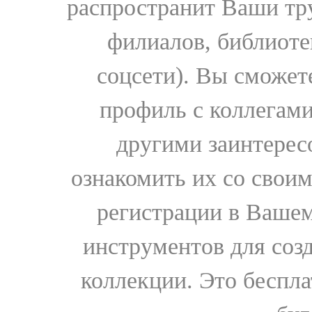
распространит Ваши тру
филиалов, библиоте
соцсети). Вы сможет
профиль с коллегами
другими заинтере
ознакомить их со свои
регистрации в Вашем
инструментов для соз
коллекции. Это бесплат