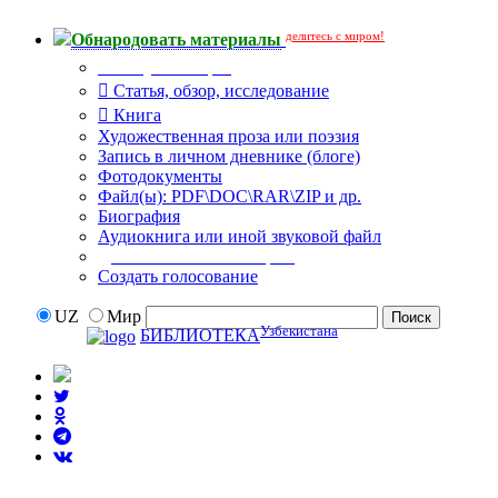
делитесь с миром!
Обнародовать материалы
Тип публикации
Статья, обзор, исследование
Книга
Художественная проза или поэзия
Запись в личном дневнике (блоге)
Фотодокументы
Файл(ы): PDF\DOC\RAR\ZIP и др.
Биография
Аудиокнига или иной звуковой файл
Дополнительные опции:
Создать голосование
UZ
Мир
Узбекистана
БИБЛИОТЕКА