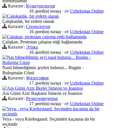
durdurulamaz
Каталог:
Культурология
16 дней(я) назад
·
от
Uzbekistan Online
Çalışkanlık, bir erdem olarak
Çalışkanlık, bir erdem olarak
Каталог:
Социология
16 дней(я) назад
·
от
Uzbekistan Online
Çalışkan, protestan çalışma etiği bağlamında
Çalışkan, Protestan çalışma etiği bağlamında
Каталог:
Этика
16 дней(я) назад
·
от
Uzbekistan Online
Nas bilmediğimiz şeyi nasıl buluruz... Bugün -
Buluşma Günü
Nasıl bilmediğimiz şeyleri buluruz... Bugün -
Buluşmalar Günü
Каталог:
Философия
17 дней(я) назад
·
от
Uzbekistan Online
Anı Günü Aziz İlkeler Simeon ve İoannos
Anı Günü Aziz Başkana Simeon ve İoannos
Каталог:
Религиоведение
17 дней(я) назад
·
от
Uzbekistan Online
Veya - veya Kierkegaard. Seçimden kaçınma da bir
seçimdir
Veya - veya Kierkegaard. Seçimden kaçınma da bir
seçimdir