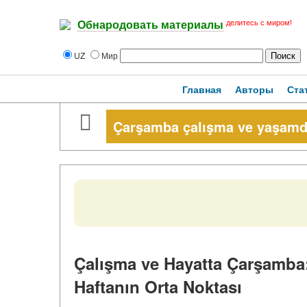
делитесь с миром!
Обнародовать материалы
UZ
Мир
Главная
Авторы
Ста
Çarşamba çalışma ve yaşam
Çalışma ve Hayatta Çarşamba:
Haftanın Orta Noktası