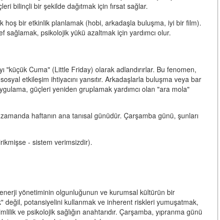
ri bilinçli bir şekilde dağıtmak için fırsat sağlar.
oş bir etkinlik planlamak (hobi, arkadaşla buluşma, iyi bir film).
 sağlamak, psikolojik yükü azaltmak için yardımcı olur.
'yı "küçük Cuma" (Little Friday) olarak adlandırırlar. Bu fenomen,
syal etkileşim ihtiyacını yansıtır. Arkadaşlarla buluşma veya bar
r uygulama, güçleri yeniden gruplamak yardımcı olan "ara mola"
zamanda haftanın ana tanısal günüdür. Çarşamba günü, şunları
ikmişse - sistem verimsizdir).
nerji yönetiminin olgunluğunun ve kurumsal kültürün bir
" değil, potansiyelini kullanmak ve inherent riskleri yumuşatmak,
imlilik ve psikolojik sağlığın anahtarıdır. Çarşamba, yıpranma günü