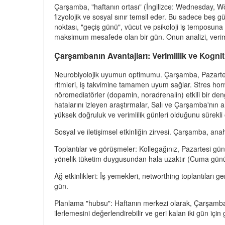
Çarşamba, "haftanın ortası" (İngilizce: Wednesday, 
fizyolojik ve sosyal sınır temsil eder. Bu sadece beş g
noktası, "geçiş günü", vücut ve psikoloji iş temposu
maksimum mesafede olan bir gün. Onun analizi, verimlili
Çarşambanın Avantajları: Verimlilik ve Kognit
Neurobiyolojik uyumun optimumu. Çarşamba, Pazartesi
ritmleri, iş takvimine tamamen uyum sağlar. Stres horm
nöromediatörler (dopamin, noradrenalin) etkili bir den
hatalarını izleyen araştırmalar, Salı ve Çarşamba'nın 
yüksek doğruluk ve verimlilik günleri olduğunu sürekli 
Sosyal ve iletişimsel etkinliğin zirvesi. Çarşamba, anaht
Toplantılar ve görüşmeler: Kollegağınız, Pazartesi g
yönelik tüketim duygusundan hala uzaktır (Cuma günü gibi
Ağ etkinlikleri: İş yemekleri, networthing toplantıları
gün.
Planlama "hubsu": Haftanın merkezi olarak, Çarşamba, 
ilerlemesini değerlendirebilir ve geri kalan iki gün için g