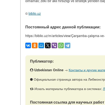
olmamalı; zekî bir akıl hırsızlığı ve stratejik yeniden 
©
biblio.uz
Постоянный адрес данной публикации:
https://biblio.uz/m/articles/view/Çarşamba-çalışma-v
Публикатор:
Uzbekistan Online
→
Контакты и другие мате
Официальная страница автора на Либмонст
Искать материалы публикатора в системах:
Л
Постоянная ссылка для научных работ 