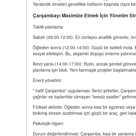
Yaratıcılık zirveleri genellikle haftanın başında (taze b
Çarşambayı Maximize Etmek İçin Yönetim Strat
Taktik planlama:
Sabah (09:00-12:00): En zorlayıcı analitik görevler, önem
Öğleden sonra (12:00-14:00): Güçlü bir kaliteli mola. 
sosyal etkileşim. Bu, akşamki düşüşü önleme yatırımıd
İkinci yarısı (14:00-17:00): Rutin, ancak gerekli görevl
planlama için blok. Yeni karmaşık projeler başlatmak
Enerji yönetimi:
" hafif Çarşamba" uygulaması: İlerici şirketler, Çarşa
çağrılar ve toplantılar olmayan "sessiz saatler" getirm
Fiziksel aktivite: Öğleden sonra kısa bir egzersiz vey
birikmiş stresin azaltılması için güçlü bir araç, geri kal
Psikolojik hijyen:
Durum değerlendirmesi: Çarşamba, kısa bir yansıma iç