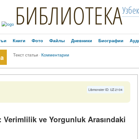
БИБЛИОТЕКА
Узбе
тьи
Книги
Фото
Файлы
Дневники
Биографии
Ауд
Текст статьи
·
Комментарии
da
Libmonster ID: UZ-2104
 Verimlilik ve Yorgunluk Arasındaki