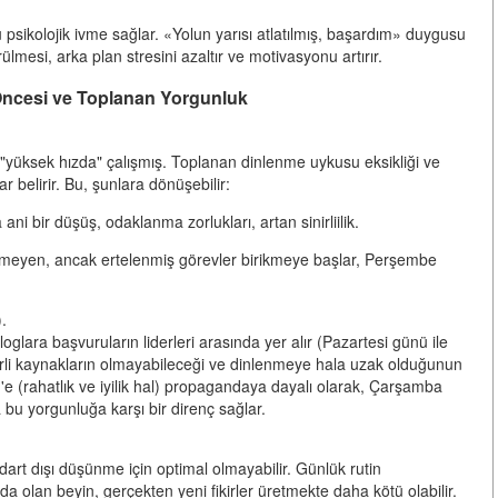
psikolojik ivme sağlar. «Yolun yarısı atlatılmış, başardım» duygusu
ülmesi, arka plan stresini azaltır ve motivasyonu artırır.
 Öncesi ve Toplanan Yorgunluk
üksek hızda" çalışmış. Toplanan dinlenme uykusu eksikliği ve
 belirir. Bu, şunlara dönüşebilir:
i bir düşüş, odaklanma zorlukları, artan sinirliilik.
tirmeyen, ancak ertelenmiş görevler birikmeye başlar, Perşembe
).
loglara başvuruların liderleri arasında yer alır (Pazartesi günü ile
erli kaynakların olmayabileceği ve dinlenmeye hala uzak olduğunun
g'e (rahatlık ve iyilik hal) propagandaya dayalı olarak, Çarşamba
da bu yorgunluğa karşı bir direnç sağlar.
ndart dışı düşünme için optimal olmayabilir. Günlük rutin
 olan beyin, gerçekten yeni fikirler üretmekte daha kötü olabilir.