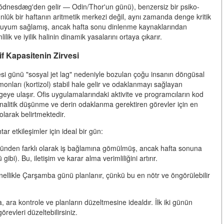
Wōdnesdæg'den gelir — Odin/Thor'un günü), benzersiz bir psiko-
ünlük bir haftanın aritmetik merkezi değil, aynı zamanda denge kritik
na uyum sağlamış, ancak hafta sonu dinlenme kaynaklarından
k ve iyilik halinin dinamik yasalarını ortaya çıkarır.
if Kapasitenin Zirvesi
 günü "sosyal jet lag" nedeniyle bozulan çoğu insanın döngüsal
onları (kortizol) stabil hale gelir ve odaklanmayı sağlayan
geye ulaşır. Ofis uygulamalarındaki aktivite ve programcıların kod
analitik düşünme ve derin odaklanma gerektiren görevler için en
olarak belirtmektedir.
ar etkileşimler için ideal bir gün:
ününden farklı olarak iş bağlamına gömülmüş, ancak hafta sonuna
). Bu, iletişim ve karar alma verimliliğini artırır.
 genellikle Çarşamba günü planlanır, çünkü bu en nötr ve öngörülebilir
ara kontrole ve planların düzeltmesine idealdır. İlk iki günün
örevleri düzeltebilirsiniz.