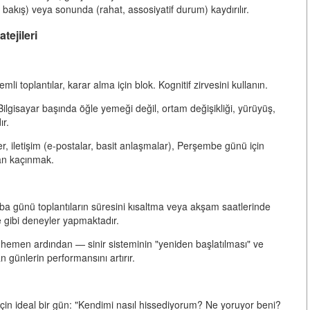
ir bakış) veya sonunda (rahat, assosiyatif durum) kaydırılır.
ejileri
li toplantılar, karar alma için blok. Kognitif zirvesini kullanın.
Bilgisayar başında öğle yemeği değil, ortam değişikliği, yürüyüş,
ır.
er, iletişim (e-postalar, basit anlaşmalar), Perşembe günü için
tan kaçınmak.
mba günü toplantıların süresini kısaltma veya akşam saatlerinde
e gibi deneyler yapmaktadır.
a hemen ardından — sinir sisteminin "yeniden başlatılması" ve
an günlerin performansını artırır.
in ideal bir gün: "Kendimi nasıl hissediyorum? Ne yoruyor beni?