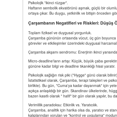
Psikolojik "ikinci rüzgar".
Haftanın sembolik ekvatörünü aşmak, güçlü bir olumlu 
ortaya çıkar. Bu duygu, yetkinlik ve bitişin önceden gör
Çarşambanın Negatifleri ve Riskleri: Düşüş
Toplam fiziksel ve duygusal yorgunluk.
Çarşamba gününün ortasında vücut, üç gün boyunca "y
görevler ve etkileşimler üzerindeki duygusal harcamalar
Çarşamba akşamı sendromu: Enerjinin ikinci yarısında an
Micro-deadline'ların artışı: Küçük, büyük çaba gerek
gününe kadar bilgi ve deadline tıkanıklığı hissi yaratır.
Psikolojik sağlığın risk piki ("Hygge" günü olarak bilinir
İstatistiksel olarak, Çarşamba, terapi talepleri ve psiko
birlikte). Bu gün, "Cuma'ya kadar dayanmak" için yet
açıkça anlaşıldığı bir gün. Skandinav ülkelerinde, hüg
bazen kasıtlı olarak " hafif" bir gün olarak yapılır, bu 
Verimlilik paradoksu: Etkinlik vs. Yaratıcılık.
Çarşamba, analitik için harika olsa da, yaratıcı ve sta
kalıplarından yorulan ve "kontrol ve uygulama" modunda