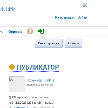
кистана
Регистрация
·
Войти
ио
Опросы
Регистрация
Войти
ПУБЛИКАТОР
Uzbekistan Online
Tashkent, Узбекистан
→
рейтинг
138 просмотров
21.12.2025 (231 дней(я) назад)
→
другие рубрики
Социология