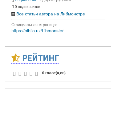
0 подписчиков
Все статьи автора на Либмонстре
Официальная страница:
https://biblio.uz/Libmonster
РЕЙТИНГ
0 голос(а,ов)