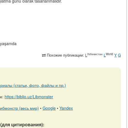
başlatma günü olarak tasarlanmalıdır.
e-yaşamda
Узбекистан
World
Похожие публикации:
L
L
Y
G
риалы (статьи, фото, файлы и пр.)
ре:
https://biblio.uz/Libmonster
ибмонстр (весь мир)
•
Google
•
Yandex
(для цитирования):