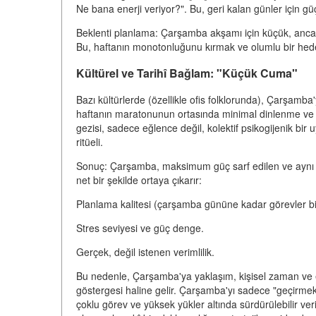
Ne bana enerji veriyor?". Bu, geri kalan günler için güçle
Beklenti planlama: Çarşamba akşamı için küçük, ancak h
Bu, haftanın monotonluğunu kırmak ve olumlu bir hedef
Kültürel ve Tarihî Bağlam: "Küçük Cuma"
Bazı kültürlerde (özellikle ofis folklorunda), Çarşamba
haftanın maratonunun ortasında minimal dinlenme ve so
gezisi, sadece eğlence değil, kolektif psikogijenik bi
ritüeli.
Sonuç: Çarşamba, maksimum güç sarf edilen ve aynı 
net bir şekilde ortaya çıkarır:
Planlama kalitesi (çarşamba gününe kadar görevler bir
Stres seviyesi ve güç denge.
Gerçek, değil istenen verimlilik.
Bu nedenle, Çarşamba'ya yaklaşım, kişisel zaman ve e
göstergesi haline gelir. Çarşamba'yı sadece "geçirmek
çoklu görev ve yüksek yükler altında sürdürülebilir ver