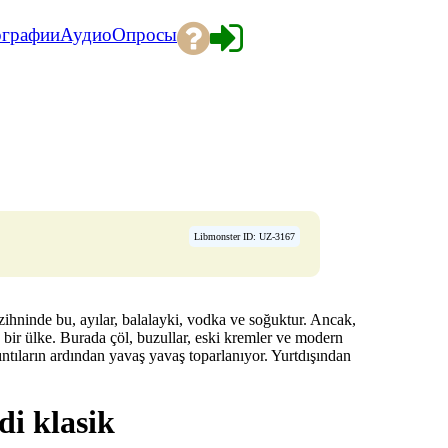
ографии
Аудио
Опросы
Libmonster ID: UZ-3167
zihninde bu, ayılar, balalayki, vodka ve soğuktur. Ancak,
sa bir ülke. Burada çöl, buzullar, eski kremler ve modern
ıntıların ardından yavaş yavaş toparlanıyor. Yurtdışından
di klasik