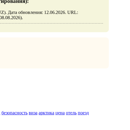
тирования):
UZ). Дата обновления: 12.06.2026. URL:
 08.08.2026).
а
безопасность
виза
арктика
цена
отель
поезд