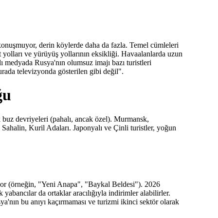
 konuşmuyor, derin köylerde daha da fazla. Temel cümleleri
yolları ve yürüyüş yollarının eksikliği. Havaalanlarda uzun
lı medyada Rusya'nın olumsuz imajı bazı turistleri
urada televizyonda gösterilen gibi değil".
ğu
k buz devriyeleri (pahalı, ancak özel). Murmansk,
ahalin, Kuril Adaları. Japonyalı ve Çinli turistler, yoğun
liyor (örneğin, "Yeni Anapa", "Baykal Beldesi"). 2026
 yabancılar da ortaklar aracılığıyla indirimler alabilirler.
ya'nın bu anıyı kaçırmaması ve turizmi ikinci sektör olarak