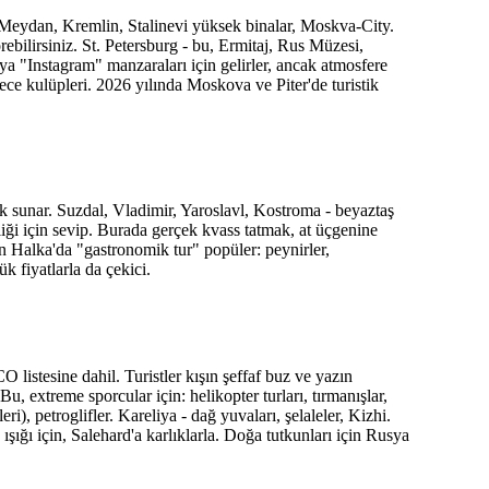
ıl Meydan, Kremlin, Stalinevi yüksek binalar, Moskva-City.
ebilirsiniz. St. Petersburg - bu, Ermitaj, Rus Müzesi,
aya "Instagram" manzaraları için gelirler, ancak atmosfere
, gece kulüpleri. 2026 yılında Moskova ve Piter'de turistik
k sunar. Suzdal, Vladimir, Yaroslavl, Kostroma - beyaztaş
zliği için sevip. Burada gerçek kvass tatmak, at üçgenine
 Halka'da "gastronomik tur" popüler: peynirler,
 fiyatlarla da çekici.
istesine dahil. Turistler kışın şeffaf buz ve yazın
u, extreme sporcular için: helikopter turları, tırmanışlar,
kleri), petroglifler. Kareliya - dağ yuvaları, şelaleler, Kizhi.
ığı için, Salehard'a karlıklarla. Doğa tutkunları için Rusya