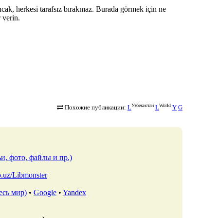
ncak, herkesi tarafsız bırakmaz. Burada görmek için ne
 verin.
Узбекистан
World
Похожие публикации:
L
L
Y
G
и, фото, файлы и пр.)
io.uz/Libmonster
есь мир)
•
Google
•
Yandex