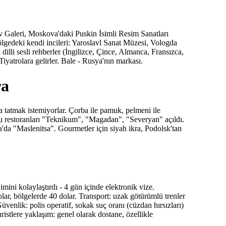
ov Galeri, Moskova'daki Puskin İsimli Resim Sanatları
gedeki kendi incileri: Yaroslavl Sanat Müzesi, Vologda
lli sesli rehberler (İngilizce, Çince, Almanca, Fransızca,
atrolara gelirler. Bale - Rusya'nın markası.
ra
 tatmak istemiyorlar. Çorba ile pamuk, pelmeni ile
fağı restoranları "Teknikum", "Magadan", "Severyan" açıldı.
da "Maslenitsa". Gourmetler için siyah ikra, Podolsk'tan
imini kolaylaştırdı - 4 gün içinde elektronik vize.
ar, bölgelerde 40 dolar. Transport: uzak götürümlü trenler
venlik: polis operatif, sokak suç oranı (cüzdan hırsızları)
tlere yaklaşım: genel olarak dostane, özellikle