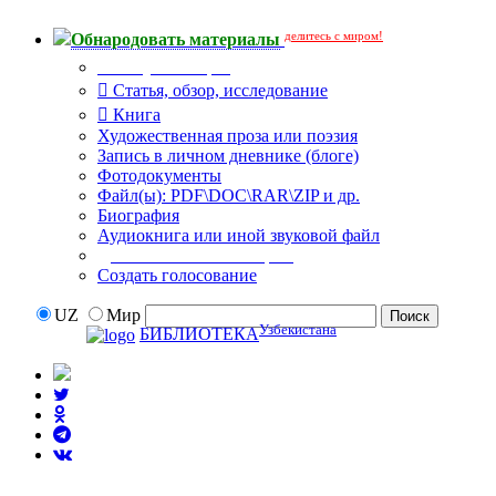
делитесь с миром!
Обнародовать материалы
Тип публикации
Статья, обзор, исследование
Книга
Художественная проза или поэзия
Запись в личном дневнике (блоге)
Фотодокументы
Файл(ы): PDF\DOC\RAR\ZIP и др.
Биография
Аудиокнига или иной звуковой файл
Дополнительные опции:
Создать голосование
UZ
Мир
Узбекистана
БИБЛИОТЕКА