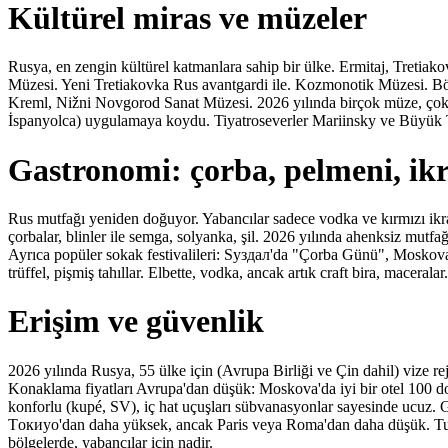
Kültürel miras ve müzeler
Rusya, en zengin kültürel katmanlara sahip bir ülke. Ermitaj, Tretiak
Müzesi. Yeni Tretiakovka Rus avantgardi ile. Kozmonotik Müzesi. Böl
Kreml, Nižni Novgorod Sanat Müzesi. 2026 yılında birçok müze, çok di
İspanyolca) uygulamaya koydu. Tiyatroseverler Mariinsky ve Büyük Tiy
Gastronomi: çorba, pelmeni, ik
Rus mutfağı yeniden doğuyor. Yabancılar sadece vodka ve kırmızı ikra
çorbalar, blinler ile semga, solyanka, şil. 2026 yılında ahenksiz mut
Ayrıca popüler sokak festivalileri: Sуздал'da "Çorba Günü", Moskova'
trüffel, pişmiş tahıllar. Elbette, vodka, ancak artık craft bira, maceralar.
Erişim ve güvenlik
2026 yılında Rusya, 55 ülke için (Avrupa Birliği ve Çin dahil) vize rej
Konaklama fiyatları Avrupa'dan düşük: Moskova'da iyi bir otel 100 dol
konforlu (kupé, SV), iç hat uçuşları sübvanasyonlar sayesinde ucuz. Gü
Tокиyo'dan daha yüksek, ancak Paris veya Roma'dan daha düşük. Turis
bölgelerde, yabancılar için nadir.