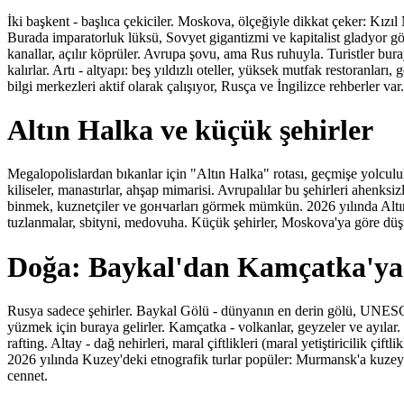
İki başkent - başlıca çekiciler. Moskova, ölçeğiyle dikkat çeker: Kız
Burada imparatorluk lüksü, Sovyet gigantizmi ve kapitalist gladyor gör
kanallar, açılır köprüler. Avrupa şovu, ama Rus ruhuyla. Turistler bur
kalırlar. Artı - altyapı: beş yıldızlı oteller, yüksek mutfak restoranları
bilgi merkezleri aktif olarak çalışıyor, Rusça ve İngilizce rehberler var.
Altın Halka ve küçük şehirler
Megalopolislardan bıkanlar için "Altın Halka" rotası, geçmişe yolculu
kiliseler, manastırlar, ahşap mimarisi. Avrupalılar bu şehirleri ahenksi
binmek, kuznetçiler ve gончarları görmek mümkün. 2026 yılında Altın
tuzlanmalar, sbityni, medovuha. Küçük şehirler, Moskova'ya göre düşük
Doğa: Baykal'dan Kamçatka'ya
Rusya sadece şehirler. Baykal Gölü - dünyanın en derin gölü, UNESCO l
yüzmek için buraya gelirler. Kamçatka - volkanlar, geyzeler ve ayılar. B
rafting. Altay - dağ nehirleri, maral çiftlikleri (maral yetiştiricilik çiftli
2026 yılında Kuzey'deki etnografik turlar popüler: Murmansk'a kuzey ış
cennet.