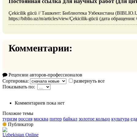
Постоянная ссылка для научных работ (для ци
Çekicilik gücü // Ташкент: Библиотека Узбекистана (BIBLIO.
https://biblio.uz/m/articles/view/Çekicilik-gücü (дата обращения:
Комментарии:
Рецензии авторов-профессионалов
Сортировка:
развернуть все
Показывать по:
Комментариев пока нет
Похожие темы
туризм
россия
москва
питер
байкал
золотое кольцо
культура
ед
Публикатор
Uzbekistan Online