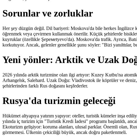
Sorunlar ve zorluklar
Her şey düzgün değil. Dil bariyeri: Moskova'da bile herkes İngilizce
öğrenmek veya çevirmen kullanmak önerilir. Küçük şehirlerde bisiklet 
kuyruklar (özellikle Şеремetyevo'da). Moskova'da trafik. Ayrıca, Batı
korkutuyor. Ancak, gelenler genellikle şunu söyler: "Bizi yanılttılar, b
Yeni yönler: Arktik ve Uzak Do
2026 yılında arktik turizmine olan ilgi artıyor: Kuzey Kutbu'na atomi
Arhangelsk, Salehard. Uzak Doğu: Vladivostok ile köprüler ve deniz, S
şehirlerinden farklı Rus doğasını keşfederler.
Rusya'da turizmin geleceği
Hükümet altyapıya yatırım yapıyor: oteller, turistik kümeler inşa edi
yılında iç turizim için "Turistik Kredi İadesi" programı başlatıldı, ancak
Ekoturizm gelişiyor: koruma alanları, ulusal parklar. Önemli olan, Rus
görmemesi. Ülkenin çekiciliği büyük, ancak doğru paketlenmeli.