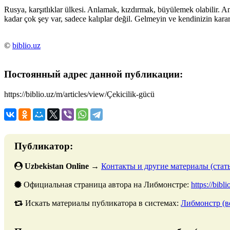
Rusya, karşıtlıklar ülkesi. Anlamak, kızdırmak, büyülemek olabilir. A
kadar çok şey var, sadece kalıplar değil. Gelmeyin ve kendinizin karar
©
biblio.uz
Постоянный адрес данной публикации:
https://biblio.uz/m/articles/view/Çekicilik-gücü
Публикатор:
Uzbekistan Online
→
Контакты и другие материалы (стать
Официальная страница автора на Либмонстре:
https://bibl
Искать материалы публикатора в системах:
Либмонстр (в