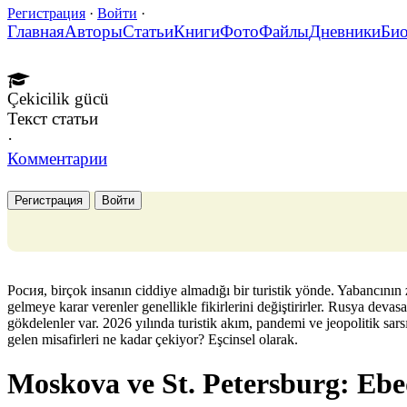
Регистрация
·
Войти
·
Главная
Авторы
Статьи
Книги
Фото
Файлы
Дневники
Би
Çekicilik gücü
Текст статьи
·
Комментарии
Регистрация
Войти
Росия, birçok insanın ciddiye almadığı bir turistik yönde. Yabancının 
gelmeye karar verenler genellikle fikirlerini değiştirirler. Rusya deva
gökdelenler var. 2026 yılında turistik akım, pandemi ve jeopolitik sars
gelen misafirleri ne kadar çekiyor? Eşcinsel olarak.
Moskova ve St. Petersburg: Ebe