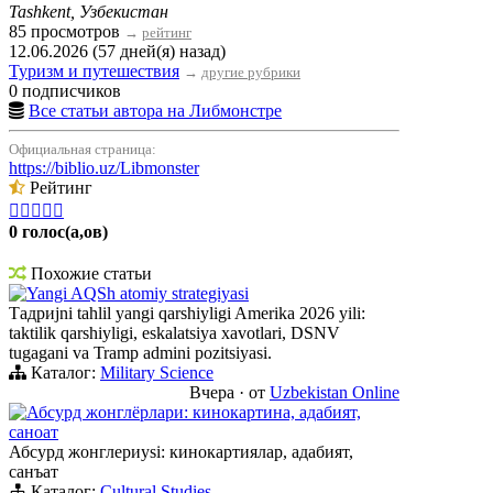
Tashkent, Узбекистан
85 просмотров
→
рейтинг
12.06.2026 (57 дней(я) назад)
Туризм и путешествия
→
другие рубрики
0 подписчиков
Все статьи автора на Либмонстре
Официальная страница:
https://biblio.uz/Libmonster
Рейтинг





0 голос(а,ов)
Похожие статьи
Yangi AQSh atomiy strategiyasi
Тадриjni tahlil yangi qarshiyligi Amerika 2026 yili:
taktilik qarshiyligi, eskalatsiya xavotlari, DSNV
tugagani va Tramp admini pozitsiyasi.
Каталог:
Military Science
Вчера
·
от
Uzbekistan Online
Абсурд жонглёрлари: кинокартина, адабият,
саноат
Абсурд жонглериysi: кинокартиялар, адабият,
санъат
Каталог:
Cultural Studies