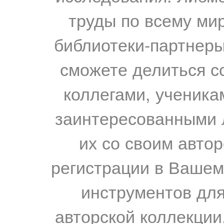
труды по всему мир
библиотеки-партнеры,
сможете делиться с
коллегами, ученика
заинтересованными 
их со своим авто
регистрации в Вашем
инструментов для
авторской коллекции.