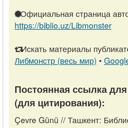
Официальная страница авто
https://biblio.uz/Libmonster
Искать материалы публикато
Либмонстр (весь мир)
•
Googl
Постоянная ссылка для
(для цитирования):
Çevre Günü // Ташкент: Библи