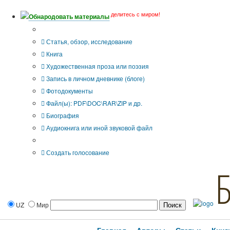
делитесь с миром!
Обнародовать материалы
Тип публикации
Статья, обзор, исследование
Книга
Художественная проза или поэзия
Запись в личном дневнике (блоге)
Фотодокументы
Файл(ы): PDF\DOC\RAR\ZIP и др.
Биография
Аудиокнига или иной звуковой файл
Дополнительные опции:
Создать голосование
UZ
Мир