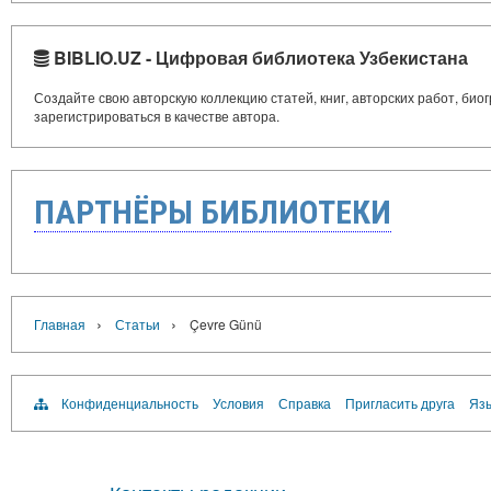
BIBLIO.UZ - Цифровая библиотека Узбекистана
Создайте свою авторскую коллекцию статей, книг, авторских работ, би
зарегистрироваться в качестве автора.
ПАРТНЁРЫ БИБЛИОТЕКИ
›
›
Главная
Статьи
Çevre Günü
Конфиденциальность
Условия
Справка
Пригласить друга
Язы