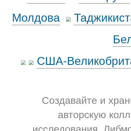
Молдова
Таджикист
Бе
США-Великобрит
Создавайте и хран
авторскую колл
исследования. Либм