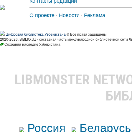
Контакты редакции
О проекте
·
Новости
·
Реклама
Цифровая библиотека Узбекистана
© Все права защищены
2020-2026, BIBLIO.UZ - составная часть международной библиотечной сети Л
Сохраняя наследие Узбекистана
LIBMONSTER NETW
БИБ
Россия
Беларусь