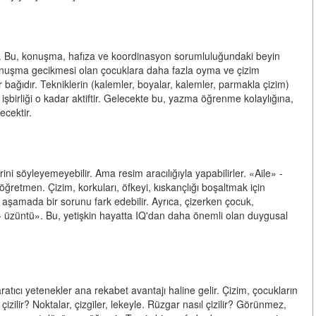
ır. Bu, konuşma, hafıza ve koordinasyon sorumluluğundaki beyin
, konuşma gecikmesi olan çocuklara daha fazla oyma ve çizim
ir bağıdır. Tekniklerin (kalemler, boyalar, kalemler, parmakla çizim)
 işbirliği o kadar aktiftir. Gelecekte bu, yazma öğrenme kolaylığına,
ecektir.
ni söyleyemeyebilir. Ama resim aracılığıyla yapabilirler. «Aile» -
r öğretmen. Çizim, korkuları, öfkeyi, kıskançlığı boşaltmak için
 aşamada bir sorunu fark edebilir. Ayrıca, çizerken çocuk,
 - üzüntü». Bu, yetişkin hayatta IQ'dan daha önemli olan duygusal
ratıcı yetenekler ana rekabet avantajı haline gelir. Çizim, çocukların
izilir? Noktalar, çizgiler, lekeyle. Rüzgar nasıl çizilir? Görünmez,