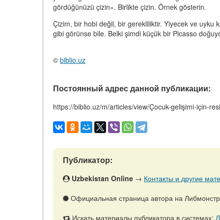
gördüğünüzü çizin». Birlikte çizin. Örnek gösterin.
Çizim, bir hobi değil, bir gerekliliktir. Yiyecek ve u
gibi görünse bile. Belki şimdi küçük bir Picasso doğuy
©
biblio.uz
Постоянный адрес данной публикации:
https://biblio.uz/m/articles/view/Çocuk-gelişimi-için-r
Публикатор:
Uzbekistan Online
→
Контакты и другие мате
Официальная страница автора на Либмонст
Искать материалы публикатора в системах:
Л