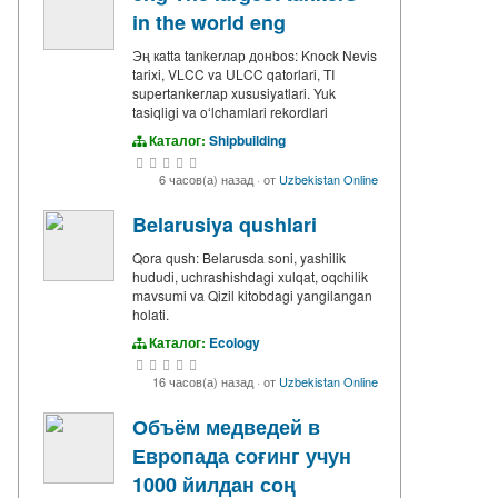
in the world eng
Эң кatta tankerлар донbos: Knock Nevis
tarixi, VLCC va ULCC qatorlari, TI
supertankerлар xususiyatlari. Yuk
tasiqligi va oʻlchamlari rekordlari
Каталог:
Shipbuilding
6 часов(а) назад
·
от
Uzbekistan Online
Belarusiya qushlari
Qora qush: Belarusda soni, yashilik
hududi, uchrashishdagi xulqat, oqchilik
mavsumi va Qizil kitobdagi yangilangan
holati.
Каталог:
Ecology
16 часов(а) назад
·
от
Uzbekistan Online
Объём медведей в
Европада соғинг учун
1000 йилдан соң