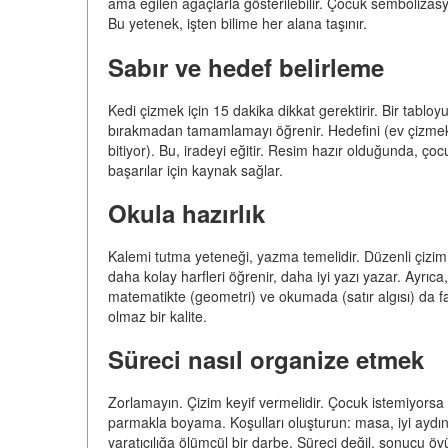
ama eğilen ağaçlarla gösterilebilir. Çocuk semboliza
Bu yetenek, işten bilime her alana taşınır.
Sabır ve hedef belirleme
Kedi çizmek için 15 dakika dikkat gerektirir. Bir tabl
bırakmadan tamamlamayı öğrenir. Hedefini (ev çizmek) 
bitiyor). Bu, iradeyi eğitir. Resim hazır olduğunda, ç
başarılar için kaynak sağlar.
Okula hazırlık
Kalemi tutma yeteneği, yazma temelidir. Düzenli çizim,
daha kolay harfleri öğrenir, daha iyi yazı yazar. Ayrıca,
matematikte (geometri) ve okumada (satır algısı) da fay
olmaz bir kalite.
Süreci nasıl organize etmek
Zorlamayın. Çizim keyif vermelidir. Çocuk istemiyorsa -
parmakla boyama. Koşulları oluşturun: masa, iyi aydı
yaratıcılığa ölümcül bir darbe. Süreci değil, sonucu 