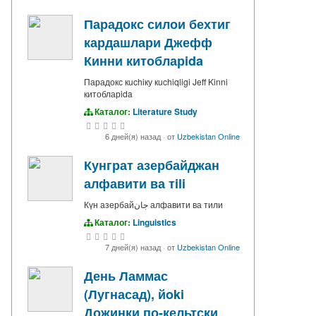
Парадокс силои бехтиг
кардашлари Джефф
Кинни китобларida
Парадокс кuchiку кuchiqligi Jeff Kinni
китобларida
Каталог:
Literature Study
6 дней(я) назад
·
от
Uzbekistan Online
Кунграт азербайджан
алфавити ва тili
Күн азербайجان алфавити ва тили
Каталог:
Linguistics
7 дней(я) назад
·
от
Uzbekistan Online
День Ламмас
(Лугнасад), йoki
Дожинки по-кельтски