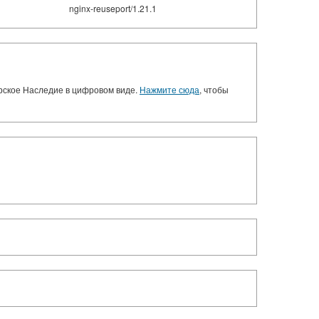
nginx-reuseport/1.21.1
орское Наследие в цифровом виде.
Нажмите сюда
, чтобы