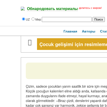
делитесь с миром!
Обнародовать материалы
UZ
Мир
Главная
Авторы
Ста
Çocuk gelişimi için resimlem
Çizim, sadece çocukları yarım saatlik bir süre için meşgu
Küçük çocuğun kalemleri eline aldığı anda, kafasında e
zamanda duygularını ifade etmeyi, hayal kurmayı, anal
olarak görmektedir: «Biraz çizdi, derslerini yapardı da
kadar çok şansınız var harmonik, zekice gelişmiş bir bi