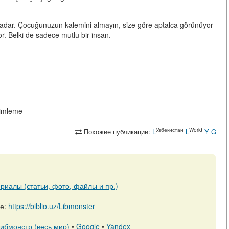
yku kadar. Çocuğunuzun kalemini almayın, size göre aptalca görünüyor
or. Belki de sadece mutlu bir insan.
esimleme
Узбекистан
World
Похожие публикации:
L
L
Y
G
риалы (статьи, фото, файлы и пр.)
ре:
https://biblio.uz/Libmonster
ибмонстр (весь мир)
•
Google
•
Yandex