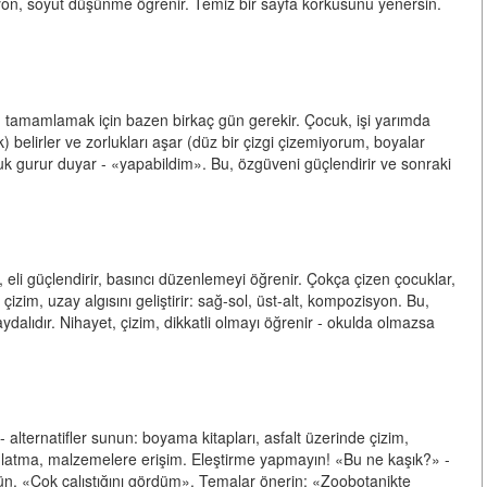
syon, soyut düşünme öğrenir. Temiz bir sayfa korkusunu yenersin.
oyu tamamlamak için bazen birkaç gün gerekir. Çocuk, işi yarımda
belirler ve zorlukları aşar (düz bir çizgi çizemiyorum, boyalar
ocuk gurur duyar - «yapabildim». Bu, özgüveni güçlendirir ve sonraki
 eli güçlendirir, basıncı düzenlemeyi öğrenir. Çokça çizen çocuklar,
 çizim, uzay algısını geliştirir: sağ-sol, üst-alt, kompozisyon. Bu,
dalıdır. Nihayet, çizim, dikkatli olmayı öğrenir - okulda olmazsa
 alternatifler sunun: boyama kitapları, asfalt üzerinde çizim,
nlatma, malzemelere erişim. Eleştirme yapmayın! «Bu ne kaşık?» -
övün. «Çok çalıştığını gördüm». Temalar önerin: «Zoobotanikte