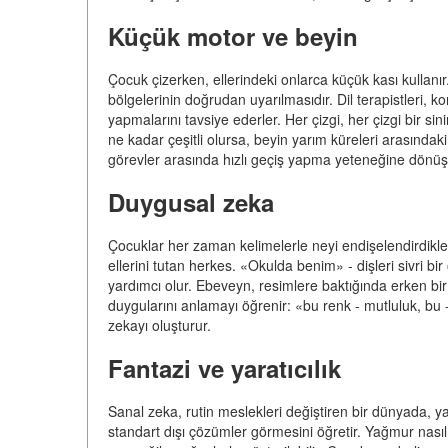
Küçük motor ve beyin
Çocuk çizerken, ellerindeki onlarca küçük kası kullan
bölgelerinin doğrudan uyarılmasıdır. Dil terapistleri
yapmalarını tavsiye ederler. Her çizgi, her çizgi bir sin
ne kadar çeşitli olursa, beyin yarım küreleri arasındaki
görevler arasında hızlı geçiş yapma yeteneğine dönüş
Duygusal zeka
Çocuklar her zaman kelimelerle neyi endişelendirdikleri
ellerini tutan herkes. «Okulda benim» - dişleri sivri bi
yardımcı olur. Ebeveyn, resimlere baktığında erken bir
duygularını anlamayı öğrenir: «bu renk - mutluluk, bu
zekayı oluşturur.
Fantazi ve yaratıcılık
Sanal zeka, rutin meslekleri değiştiren bir dünyada, ya
standart dışı çözümler görmesini öğretir. Yağmur nasıl ç