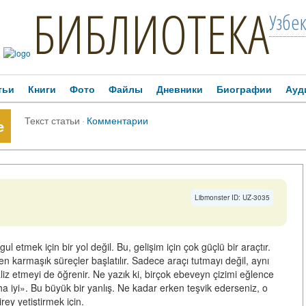
БИБЛИОТЕКА
Узбе
тьи
Книги
Фото
Файлы
Дневники
Биографии
Ауд
Текст статьи
·
Комментарии
e
Libmonster ID: UZ-3035
l etmek için bir yol değil. Bu, gelişim için çok güçlü bir araçtır.
n karmaşık süreçler başlatılır. Sadece araçı tutmayı değil, aynı
iz etmeyi de öğrenir. Ne yazık ki, birçok ebeveyn çizimi eğlence
ha iyi». Bu büyük bir yanlış. Ne kadar erken teşvik ederseniz, o
rey yetiştirmek için.