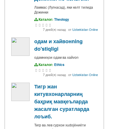
Ламмас (Лугнасад), яки келт тилида
Дожинки
Каталог:
Theology
7 дней(я) назад
·
от
Uzbekistan Online
одам и хайвонning
do'stiqligi
одамниҳои одам ва хайvon
Каталог:
Ethics
7 дней(я) назад
·
от
Uzbekistan Online
Тигр жан
китувхонарларниң
баҳриқ мавқеъларда
жасалган суратларда
лоъиб.
Тигр ва лев сурхои хudojёниёти