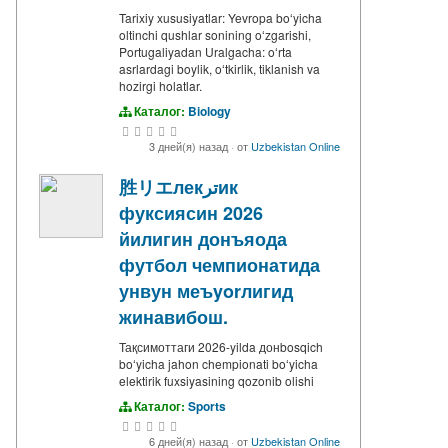
Tarixiy xususiyatlar: Yevropa boʻyicha
oltinchi qushlar sonining oʻzgarishi,
Portugaliyadan Uralgacha: oʻrta
asrlardagi boylik, oʻtkirlik, tiklanish va
hozirgi holatlar.
Каталог:
Biology
3 дней(я) назад
·
от
Uzbekistan Online
胜リエлекترик
фуксиясин 2026
йилигин донъяода
футбол чемпионатида
унвун меъyorлигид
жинавибош.
Тақсимоттаги 2026-yilda донbosqich
boʻyicha jahon chempionati boʻyicha
elektirik fuxsiyasining qozonib olishi
Каталог:
Sports
6 дней(я) назад
·
от
Uzbekistan Online