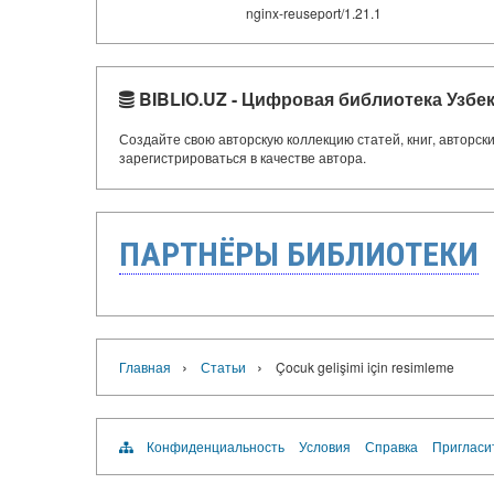
nginx-reuseport/1.21.1
BIBLIO.UZ - Цифровая библиотека Узбе
Создайте свою авторскую коллекцию статей, книг, авторс
зарегистрироваться в качестве автора.
ПАРТНЁРЫ БИБЛИОТЕКИ
›
›
Главная
Статьи
Çocuk gelişimi için resimleme
Конфиденциальность
Условия
Справка
Пригласи