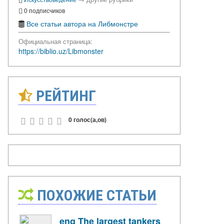
0 подписчиков
Все статьи автора на Либмонстре
Официальная страница:
https://biblio.uz/Libmonster
РЕЙТИНГ
0 голос(а,ов)
ПОХОЖИЕ СТАТЬИ
eng The largest tankers