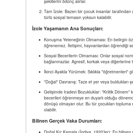
şekillerini ödünç alırlar.
Tam İzole:
Bazen bir çocuk insanlar tarafından (
türlü sosyal temasın yoksun kalabilir.
İzole Yaşamanın Ana Sonuçları:
Konuşma Yeteneğinin Olmaması:
En belirgin öz
öğrenemez. İletişimi, hayvanlardan öğrendiği sesl
Sosyal Becerilerin Olmaması:
Onlar sosyal norml
bağlanmazlar. Agresif, korkak veya diğerlerine ta
İkinci Ayakla Yürümek:
Sıklıkla "öğretmenleri" gi
"Doğal" Davranış:
Taze et yer veya buldukları şe
Gelişimde Iradevi Bozukluklar:
"Kriitik Dönem"
k
becerileri öğrenmeye en duyarlı olduğu dönemdir
dönüşü olmayan olur. Bu tür çocukları topluma 
olabilir.
Bilinen Gerçek Vaka Durumları:
Doğal Kız Kamala
(İndiya, 1920'ler): En bilinen