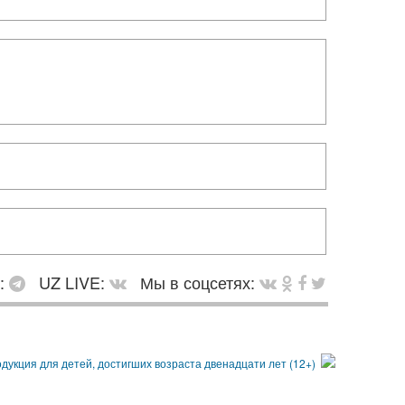
в:
UZ LIVE:
Мы в соцсетях: