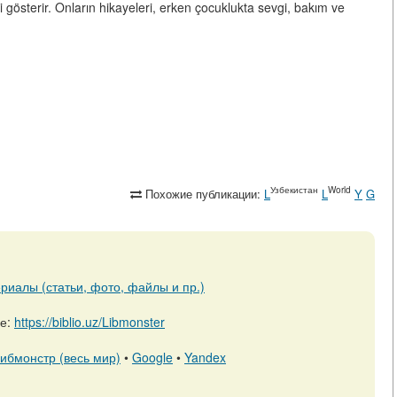
ni gösterir. Onların hikayeleri, erken çocuklukta sevgi, bakım ve
Узбекистан
World
Похожие публикации:
L
L
Y
G
риалы (статьи, фото, файлы и пр.)
ре:
https://biblio.uz/Libmonster
ибмонстр (весь мир)
•
Google
•
Yandex