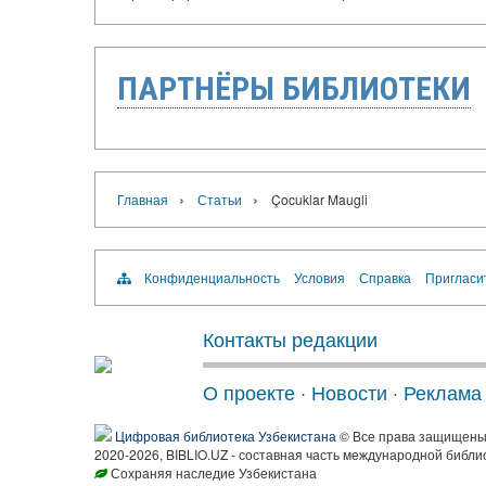
ПАРТНЁРЫ БИБЛИОТЕКИ
›
›
Главная
Статьи
Çocuklar Maugli
Конфиденциальность
Условия
Справка
Пригласи
Контакты редакции
О проекте
·
Новости
·
Реклама
Цифровая библиотека Узбекистана
© Все права защищен
2020-2026, BIBLIO.UZ - составная часть международной библи
Сохраняя наследие Узбекистана