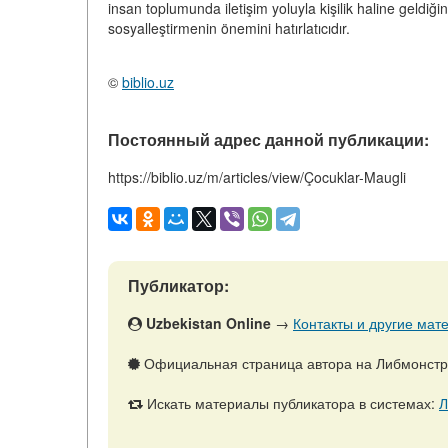
insan toplumunda iletişim yoluyla kişilik haline geldiği
sosyalleştirmenin önemini hatırlatıcıdır.
©
biblio.uz
Постоянный адрес данной публикации:
https://biblio.uz/m/articles/view/Çocuklar-Maugli
Публикатор:
Uzbekistan Online
→
Контакты и другие мате
Официальная страница автора на Либмонст
Искать материалы публикатора в системах:
Л