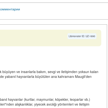
Комментарии
Libmonster ID: UZ-1690
 büyüyen ve insanlarla bakım, sevgi ve iletişimden yoksun kalan
elede yabanıl hayvanlarla büyütülen ana kahramanı Maugli'den
nıl hayvanlar (kurtlar, maymunlar, köpekler, leoparlar vb.)
leri"nden alışkanlıklar, yiyecek avcılığı yöntemleri ve iletişim