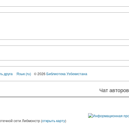
ть друга
Язык (ru)
© 2026
Библиотека Узбекистана
Чат авторо
ы
отечной сети Либмонстр (
открыть карту
)