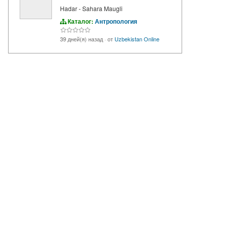
Hadar - Sahara Maugli
Каталог:
Антропология
39 дней(я) назад
·
от
Uzbekistan Online