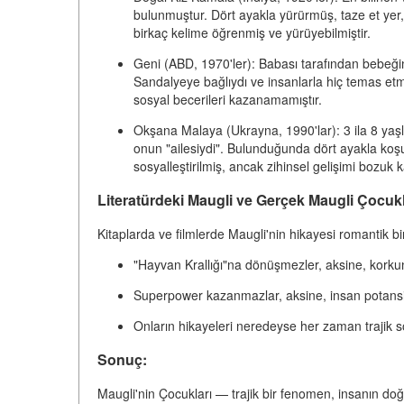
bulunmuştur. Dört ayakla yürürmüş, taze et yer
birkaç kelime öğrenmiş ve yürüyebilmiştir.
Geni
(ABD, 1970'ler): Babası tarafından bebeğind
Sandalyeye bağlıydı ve insanlarla hiç temas 
sosyal becerileri kazanamamıştır.
Okşana Malaya
(Ukrayna, 1990'lar): 3 ila 8 ya
onun "ailesiydi". Bulunduğunda dört ayakla koş
sosyalleştirilmiş, ancak zihinsel gelişimi bozuk ka
Literatürdeki Maugli ve Gerçek Maugli Çocukl
Kitaplarda ve filmlerde Maugli'nin hikayesi romantik bi
"Hayvan Krallığı"na dönüşmezler,
aksine, korkun
Superpower kazanmazlar,
aksine, insan potansi
Onların hikayeleri neredeyse her zaman trajik s
Sonuç:
Maugli'nin Çocukları
— trajik bir fenomen, insanın doğ