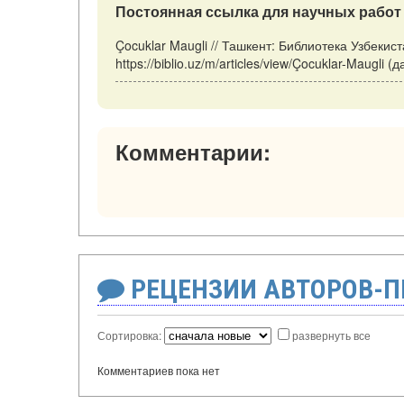
Постоянная ссылка для научных работ 
Çocuklar Maugli // Ташкент: Библиотека Узбекис
https://biblio.uz/m/articles/view/Çocuklar-Maugli
Комментарии:
РЕЦЕНЗИИ АВТОРОВ-
Сортировка:
развернуть все
Комментариев пока нет