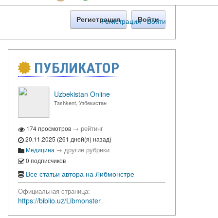
Регистрация
Войти
Регистрация
·
Войти
ПУБЛИКАТОР
Uzbekistan Online
Tashkent, Узбекистан
→
рейтинг
174 просмотров
20.11.2025 (261 дней(я) назад)
→
другие рубрики
Медицина
0 подписчиков
Все статьи автора на Либмонстре
Официальная страница:
https://biblio.uz/Libmonster