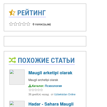
РЕЙТИНГ
0 голос(а,ов)
ПОХОЖИЕ СТАТЬИ
Maugli arketipi olarak
Maugli archetipi olarak
Каталог:
Психология
39 дней(я) назад
·
от
Uzbekistan Online
Hadar - Sahara Maugli