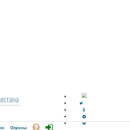
кистана
ио
Опросы