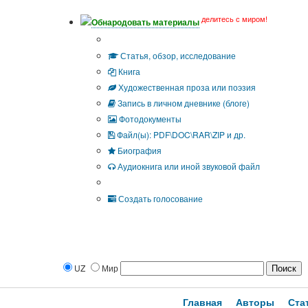
делитесь с миром!
Обнародовать материалы
Тип публикации
Статья, обзор, исследование
Книга
Художественная проза или поэзия
Запись в личном дневнике (блоге)
Фотодокументы
Файл(ы): PDF\DOC\RAR\ZIP и др.
Биография
Аудиокнига или иной звуковой файл
Дополнительные опции:
Создать голосование
UZ
Мир
Главная
Авторы
Ста