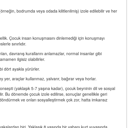
örneğin, bodrumda veya odada kilitlenilmiş) izole edilebilir ve her
ellik. Çocuk insan konuşmasını dinlemediği için konuşmayı
erle sınırlıdır.
arı, davranış kurallarını anlamazlar, normal insanlar gibi
mamen ilgisiz olabilirler.
bi dört ayakla yürürler.
y yer, araçlar kullanmaz, yalvarır, bağırar veya horlar.
onsepti (yaklaşık 5-7 yaşına kadar), çocuk beyninin dil ve sosyal
. Bu dönemde çocuk izole edilirse, sonuçlar genellikle geri
döndürmek ve onları sosyalleştirmek çok zor, hatta imkansız
 vakalardan biri. Yaklaşık 8 yaşında bir yabanı kurt yuvasında