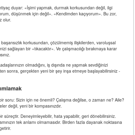
ihtiyaç duyar: «İşimi yapmak, durmak korkusundan değil, ilgi
yorum, düşünmek için değil». «Kendimden kaçıyorum». Bu zor,
 olur.
n, başarısızlık korkusundan, çözülmemiş ilişkilerden, varoluşsal
zi sağlayan bir «tıkacaktır». Ve çalışmacılığı bırakmaya karar
sınız.
arkadaşlarınızın olmadığını, iş dışında ne yapmak sevdiğinizi
kten sonra, gerçekten yeni bir şey inşa etmeye başlayabilirsiniz -
nımlamak
bir soru: Sizin için ne önemli? Çalışma değilse, o zaman ne? Aile?
er değil, yeni bir kompasınızdır.
 süreçtir. Deneyimleyebilir, hata yapabilir, geri dönebilirsiniz.
şamınızın tek anlamı olmamasıdır. Birden fazla dayanak noktasına
etirir.