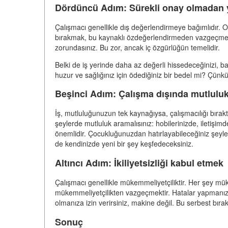
Dördüncü Adım: Sürekli onay olmadan
Çalışmacı genellikle dış değerlendirmeye bağımlıdır. On
bırakmak, bu kaynaklı özdeğerlendirmeden vazgeçmek
zorundasınız. Bu zor, ancak iç özgürlüğün temelidir.
Belki de iş yerinde daha az değerli hissedeceğinizi, ba
huzur ve sağlığınız için ödediğiniz bir bedel mi? Çünk
Beşinci Adım: Çalışma dışında mutlulu
İş, mutluluğunuzun tek kaynağıysa, çalışmacılığı bırakt
şeylerde mutluluk aramalısınız: hobilerinizde, iletişim
önemlidir. Çocukluğunuzdan hatırlayabileceğiniz şeyleri
de kendinizde yeni bir şey keşfedeceksiniz.
Altıncı Adım: İkiliyetsizliği kabul etmek
Çalışmacı genellikle mükemmeliyetçiliktir. Her şey mük
mükemmeliyetçilikten vazgeçmektir. Hatalar yapmanıza
olmanıza izin verirsiniz, makine değil. Bu serbest bırak
Sonuç