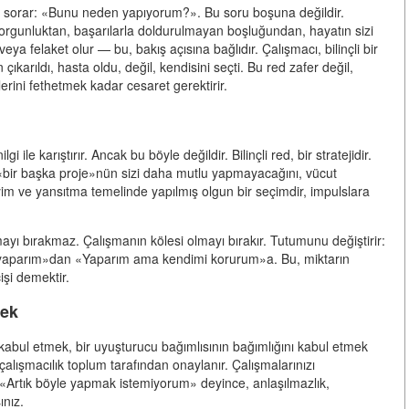
e sorar: «Bunu neden yapıyorum?». Bu soru boşuna değildir.
rgunluktan, başarılarla doldurulmayan boşluğundan, hayatın sizi
 felaket olur — bu, bakış açısına bağlıdır. Çalışmacı, bilinçli bir
çıkarıldı, hasta oldu, değil, kendisini seçti. Bu red zafer değil,
ini fethetmek kadar cesaret gerektirir.
 ile karıştırır. Ancak bu böyle değildir. Bilinçli red, bir stratejidir.
ir başka proje»nün sizi daha mutlu yapmayacağını, vücut
im ve yansıtma temelinde yapılmış olgun bir seçimdir, impulslara
ışmayı bırakmaz. Çalışmanın kölesi olmayı bırakır. Tutumunu değiştirir:
aparım»dan «Yaparım ama kendimi korurum»a. Bu, miktarın
işi demektir.
mek
kabul etmek, bir uyuşturucu bağımlısının bağımlığını kabul etmek
 çalışmacılık toplum tarafından onaylanır. Çalışmalarınızı
di, «Artık böyle yapmak istemiyorum» deyince, anlaşılmazlık,
ınız.