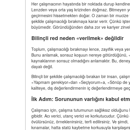
Her çalışmacının hayatında bir noktada durup kendin
Lenzden veya orta yaş krizinden doğmaz. Bitmeyen yo
geçirmesini hissetmekten doğar. O zaman bir mucize veya
şekilde çalışmacılığı bırakmaya karar verir. Çünkü işten 
büyümedir. Göründüğünden daha zor ve kariyer zirveler
Bilinçli red neden «verilmek» değildir
Toplum, çalışmacılığı bırakmayı lence, zayıflık veya yenilgi
Bunu anlamak, sonsuz koşuun nereye götürdüğünü, «b
kaynaklarının sonsuz olmadığını anlamaktır. Bu, deney
dayalı değil.
Bilinçli bir şekilde çalışmacılığı bırakan bir insan, çal
«Yapmam gerekiyor»dan «Seçiyorum»a, «Sönüp de y
kaliteye, dış değerlendirmenin iç değerlendirmeye geç
İlk Adım: Sorununun varlığını kabul et
Çalışmacı için, çalışma tutumunun sağlıksız olduğunu 
gibidir. Acı verici, utanç verici ve korkutucudur. Çünkü
övülürsünüz, örneklenirsiniz, terfi edilirsiniz. Ve şim
kınamalar, hatta statü kaybetme korkusuyla karşılaşırs