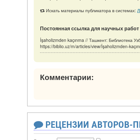
Искать материалы публикатора в системах:
Л
Постоянная ссылка для научных работ 
İşaholizmden kaçınma // Ташкент: Библиотека Уз
https://biblio.uz/m/articles/view/İşaholizmden-ka
Комментарии:
РЕЦЕНЗИИ АВТОРОВ-