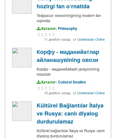
hozirgi fan oʻrnatida
Тефрасат генизiningining modern fan
oqimida
Каталог:
Philosophy
11 дней(я) назад
·
от
Uzbekistan Online
Корфу - маданийатлар
айланашувining овози
Корфу – маданийatlash jarayonining
misolidir
Каталог:
Cultural Studies
12 дней(я) назад
·
от
Uzbekistan Online
Kültürel Bağlantılar İtalya
ve Rusya: canlı diyalog
durdurulamaz
Kültürel bağlantılar İtalya ve Rusya: canlı
diyalog durdurulamaz