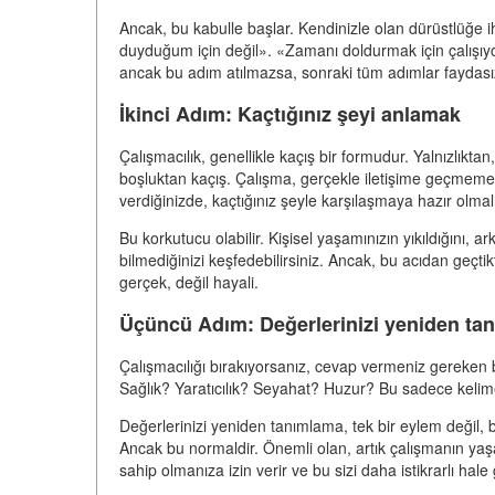
Ancak, bu kabulle başlar. Kendinizle olan dürüstlüğe 
duyduğum için değil». «Zamanı doldurmak için çalışı
ancak bu adım atılmazsa, sonraki tüm adımlar faydasız
İkinci Adım: Kaçtığınız şeyi anlamak
Çalışmacılık, genellikle kaçış bir formudur. Yalnızlıkta
boşluktan kaçış. Çalışma, gerçekle iletişime geçmemeni
verdiğinizde, kaçtığınız şeyle karşılaşmaya hazır olmalı
Bu korkutucu olabilir. Kişisel yaşamınızın yıkıldığını, 
bilmediğinizi keşfedebilirsiniz. Ancak, bu acıdan geçti
gerçek, değil hayali.
Üçüncü Adım: Değerlerinizi yeniden ta
Çalışmacılığı bırakıyorsanız, cevap vermeniz gereken 
Sağlık? Yaratıcılık? Seyahat? Huzur? Bu sadece kelimel
Değerlerinizi yeniden tanımlama, tek bir eylem değil, bir
Ancak bu normaldir. Önemli olan, artık çalışmanın ya
sahip olmanıza izin verir ve bu sizi daha istikrarlı hale g