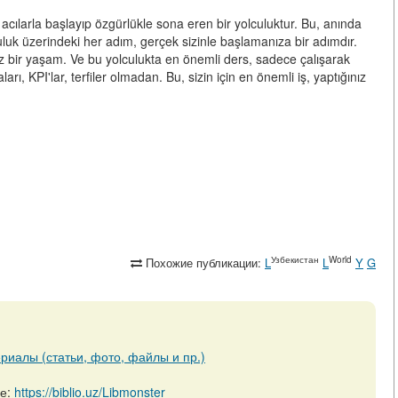
ı, acılarla başlayıp özgürlükle sona eren bir yolculuktur. Bu, anında
culuk üzerindeki her adım, gerçek sizinle başlamanıza bir adımdır.
z bir yaşam. Ve bu yolculukta en önemli ders, sadece çalışarak
, KPI'lar, terfiler olmadan. Bu, sizin için en önemli iş, yaptığınız
Узбекистан
World
Похожие публикации:
L
L
Y
G
риалы (статьи, фото, файлы и пр.)
ре:
https://biblio.uz/Libmonster