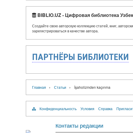
BIBLIO.UZ - Цифровая библиотека Узбе
Создайте свою авторскую коллекцию статей, книг, авторс
зарегистрироваться в качестве автора.
ПАРТНЁРЫ БИБЛИОТЕКИ
›
›
Главная
Статьи
İşaholizmden kaçınma
Конфиденциальность
Условия
Справка
Пригласи
Контакты редакции