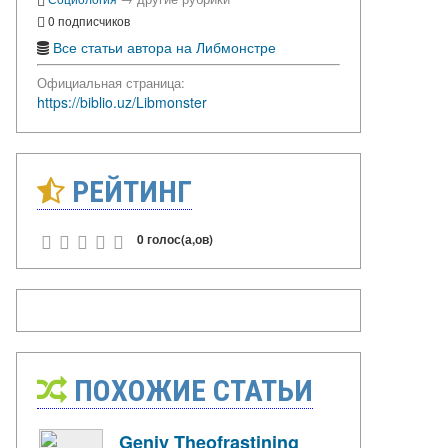
0 подписчиков
Все статьи автора на Либмонстре
Официальная страница:
https://biblio.uz/Libmonster
РЕЙТИНГ
0 голос(а,ов)
ПОХОЖИЕ СТАТЬИ
Geniy Theofrastining