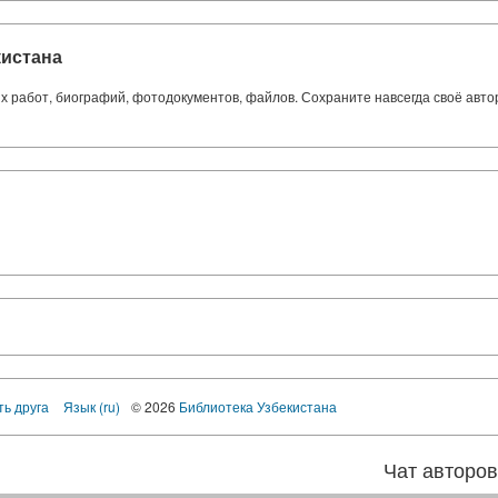
кистана
ких работ, биографий, фотодокументов, файлов. Сохраните навсегда своё авт
ть друга
Язык (ru)
© 2026
Библиотека Узбекистана
Чат авторо