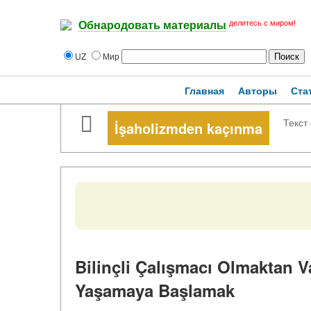
делитесь с миром!
Обнародовать материалы
UZ
Мир
Главная
Авторы
Ста
Текст
İşaholizmden kaçınma
Bilinçli Çalışmacı Olmaktan 
Yaşamaya Başlamak