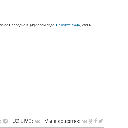
орское Наследие в цифровом виде.
Нажмите сюда
, чтобы
в:
UZ LIVE:
Мы в соцсетях: