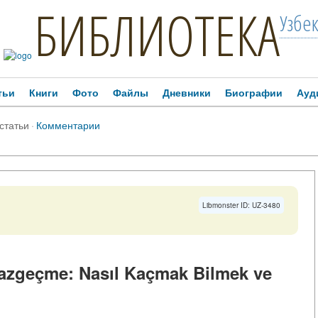
БИБЛИОТЕКА
Узбе
тьи
Книги
Фото
Файлы
Дневники
Биографии
Ауд
 статьи
·
Комментарии
Libmonster ID: UZ-3480
Vazgeçme: Nasıl Kaçmak Bilmek ve