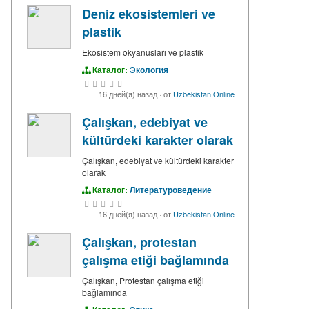
Deniz ekosistemleri ve
plastik
Ekosistem okyanusları ve plastik
Каталог:
Экология
16 дней(я) назад
·
от
Uzbekistan Online
Çalışkan, edebiyat ve
kültürdeki karakter olarak
Çalışkan, edebiyat ve kültürdeki karakter
olarak
Каталог:
Литературоведение
16 дней(я) назад
·
от
Uzbekistan Online
Çalışkan, protestan
çalışma etiği bağlamında
Çalışkan, Protestan çalışma etiği
bağlamında