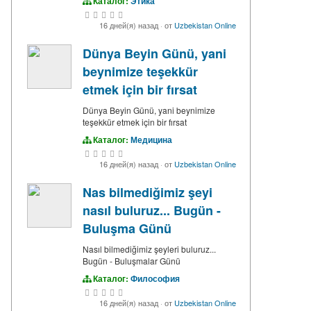
Каталог:
Этика
16 дней(я) назад
·
от
Uzbekistan Online
Dünya Beyin Günü, yani
beynimize teşekkür
etmek için bir fırsat
Dünya Beyin Günü, yani beynimize
teşekkür etmek için bir fırsat
Каталог:
Медицина
16 дней(я) назад
·
от
Uzbekistan Online
Nas bilmediğimiz şeyi
nasıl buluruz... Bugün -
Buluşma Günü
Nasıl bilmediğimiz şeyleri buluruz...
Bugün - Buluşmalar Günü
Каталог:
Философия
16 дней(я) назад
·
от
Uzbekistan Online