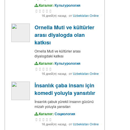
Каталог:
Культурология
16 дней(я) назад
·
от
Uzbekistan Online
Ornella Muti ve kültürler
arası diyalogda olan
katkısı
Ornella Muti ve kültürler arası
diyalogdaki katkısı
Каталог:
Культурология
16 дней(я) назад
·
от
Uzbekistan Online
İnsanlık çaba insanı için
komedi yoluyla yansıtılır
İnsanlık çabuk yürekli insanın gücünü
mizah yoluyla yansıtan
Каталог:
Социология
16 дней(я) назад
·
от
Uzbekistan Online