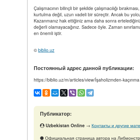
Çalışmacının bilinçli bir şekilde çalışmacılığı bırakmas
kurtulma değil, uzun vadeli bir süreçtir. Ancak bu yol
Kazanmanız hak ettiğiniz ama daha sonra ertelediğini
değerli olamayacağınız. Sadece öyle. Zaman sınırlamaları
en önemli iştir.
©
biblio.uz
Постоянный адрес данной публикации:
https://biblio.uz/m/articles/view/İşaholizmden-kaçınma
Публикатор:
Uzbekistan Online
→
Контакты и другие мате
Официальная страница автора на Либмонст