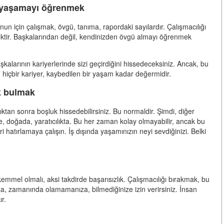
 yaşamayı öğrenmek
un için çalışmak, övgü, tanıma, rapordaki sayılardır. Çalışmacılığı
tir. Başkalarından değil, kendinizden övgü almayı öğrenmek
şkalarının kariyerlerinde sizi geçirdiğini hissedeceksiniz. Ancak, bu
ü hiçbir kariyer, kaybedilen bir yaşam kadar değermidir.
k bulmak
ıktan sonra boşluk hissedebilirsiniz. Bu normaldir. Şimdi, diğer
de, doğada, yaratıcılıkta. Bu her zaman kolay olmayabilir, ancak bu
 hatırlamaya çalışın. İş dışında yaşamınızın neyi sevdiğinizi. Belki
emmel olmalı, aksi takdirde başarısızlık. Çalışmacılığı bırakmak, bu
, zamanında olamamanıza, bilmediğinize izin verirsiniz. İnsan
ır.