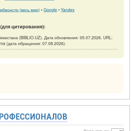
ибмонстр (весь мир)
•
Google
•
Yandex
(для цитирования):
бекистана (BIBLIO.UZ). Дата обновления: 05.07.2026. URL:
çınma (дата обращения: 07.08.2026).
ПРОФЕССИОНАЛОВ
Показывать по: