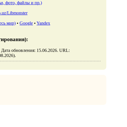
и, фото, файлы и пр.)
io.uz/Libmonster
есь мир)
•
Google
•
Yandex
тирования):
. Дата обновления: 15.06.2026. URL:
08.2026).