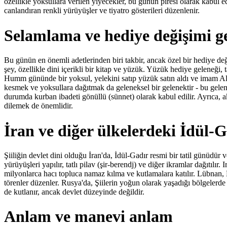
özellikle yoksullara verilen yiyecekler, bu günün piresi olarak kabul 
canlandıran renkli yürüyüşler ve tiyatro gösterileri düzenlenir.
Selamlama ve hediye değişimi ge
Bu günün en önemli adetlerinden biri takbir, ancak özel bir hediye değ
şey, özellikle dini içerikli bir kitap ve yüzük. Yüzük hediye geleneği, 
Humm gününde bir yoksul, yelekini satıp yüzük satın aldı ve imam Ali'
kesmek ve yoksullara dağıtmak da geleneksel bir gelenektir - bu gele
durumda kurban ibadeti gönüllü (sünnet) olarak kabul edilir. Ayrıca, ak
dilemek de önemlidir.
İran ve diğer ülkelerdeki İdül-
Şiiliğin devlet dini olduğu İran'da, İdül-Gadır resmi bir tatil günüdür
yürüyüşleri yapılır, tatlı pilav (şir-berendj) ve diğer ikramlar dağıtılır.
milyonlarca hacı topluca namaz kılma ve kutlamalara katılır. Lübnan,
törenler düzenler. Rusya'da, Şiilerin yoğun olarak yaşadığı bölgelerde
de kutlanır, ancak devlet düzeyinde değildir.
Anlam ve manevi anlam