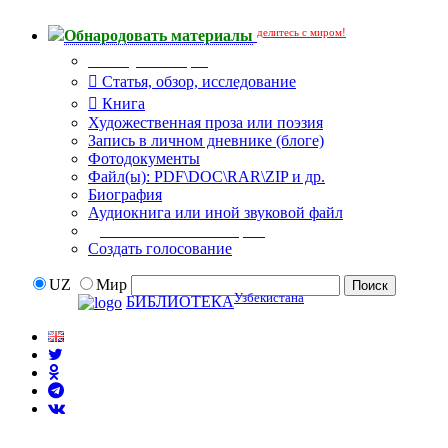
делитесь с миром!
Обнародовать материалы
Тип публикации
Статья, обзор, исследование
Книга
Художественная проза или поэзия
Запись в личном дневнике (блоге)
Фотодокументы
Файл(ы): PDF\DOC\RAR\ZIP и др.
Биография
Аудиокнига или иной звуковой файл
Дополнительные опции:
Создать голосование
UZ
Мир
Узбекистана
БИБЛИОТЕКА