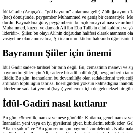
İdül-Gadir (Arapça'da "göl bayramı" anlamına gelir) Zülhijja ayının 18'
(hac) dönüşünde, peygamber Muhammed ve geniş bir cemaatiyle, Me
durdu. Kaynaklara göre, peygamberin bu açıklamayı alması ve ardınd
Muhammed, kuzen ve damadı Ali ibn Ebu Talib'in elini kaldırdı ve şöy
lideridir». Şiiler, bu olayı Ali'nin doğrudan halifesi olarak atanması
vasiyetine olan anımsatma, Şii inancının iktidarı hakkında öğretisinin t
Bayramın Şiiler için önemi
İdül-Gadir sadece tarihsel bir tarih değil. Bu, cemaatinin manevi ve siya
bayramdır. Şiiler için Ali, sadece bir adil halif değil, peygamberin ta
ilkidir. Bu gün, inananların bu devamlılığa olan sadakatlerini teyit et
ardından topluluğun tanrısal liderliğinden yoksun kalmadığına inandık
liderlerine sadakat yemini (baya) yenilemek için de geleneksel bir gün
İdül-Gadiri nasıl kutlanır
Bu gün, cömertlik, namaz ve neşe günüdür. Kutlama, genel namaz ve Ga
İnananlar, yeni veya en iyi giysilerini giyer, birbirlerini tebrik eder
Allah'a şükür" ve "Bu gün senin için bayram" cümleleridir. Kutlamalar