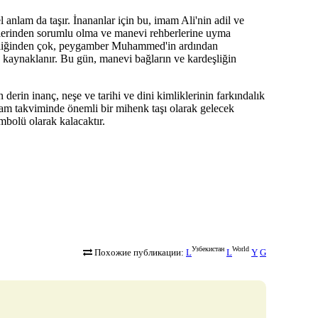
l anlam da taşır. İnananlar için bu, imam Ali'nin adil ve
emlerinden sorumlu olma ve manevi rehberlerine uyma
ginliğinden çok, peygamber Muhammed'in ardından
 kaynaklanır. Bu gün, manevi bağların ve kardeşliğin
derin inanç, neşe ve tarihi ve dini kimliklerinin farkındalık
lam takviminde önemli bir mihenk taşı olarak gelecek
mbolü olarak kalacaktır.
Узбекистан
World
Похожие публикации:
L
L
Y
G