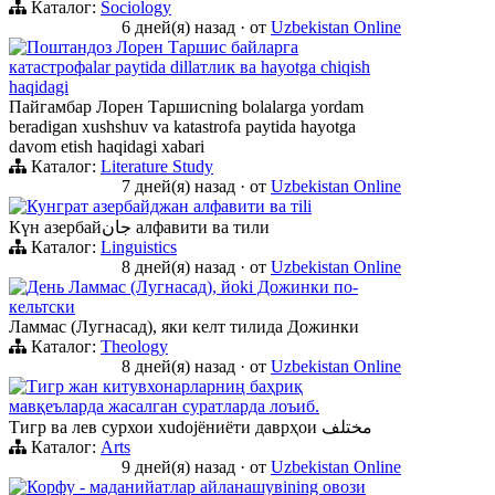
Каталог:
Sociology
6 дней(я) назад
·
от
Uzbekistan Online
Поштандоз Лорен Таршис байларга
катастрофalar paytida dillатлик ва hayotga chiqish
haqidagi
Пайгамбар Лорен Таршисning bolalarga yordam
beradigan xushshuv va katastrofa paytida hayotga
davom etish haqidagi xabari
Каталог:
Literature Study
7 дней(я) назад
·
от
Uzbekistan Online
Кунграт азербайджан алфавити ва тili
Күн азербайجان алфавити ва тили
Каталог:
Linguistics
8 дней(я) назад
·
от
Uzbekistan Online
День Ламмас (Лугнасад), йoki Дожинки по-
кельтски
Ламмас (Лугнасад), яки келт тилида Дожинки
Каталог:
Theology
8 дней(я) назад
·
от
Uzbekistan Online
Тигр жан китувхонарларниң баҳриқ
мавқеъларда жасалган суратларда лоъиб.
Тигр ва лев сурхои хudojёниёти даврҳои مختلف
Каталог:
Arts
9 дней(я) назад
·
от
Uzbekistan Online
Корфу - маданийатлар айланашувining овози