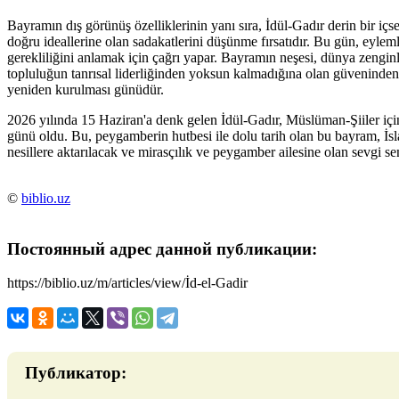
Bayramın dış görünüş özelliklerinin yanı sıra, İdül-Gadır derin bir içse
doğru ideallerine olan sadakatlerini düşünme fırsatıdır. Bu gün, eyl
gerekliliğini anlamak için çağrı yapar. Bayramın neşesi, dünya zen
topluluğun tanrısal liderliğinden yoksun kalmadığına olan güveninden
yeniden kurulması günüdür.
2026 yılında 15 Haziran'a denk gelen İdül-Gadır, Müslüman-Şiiler için 
günü oldu. Bu, peygamberin hutbesi ile dolu tarih olan bu bayram, İs
nesillere aktarılacak ve mirasçılık ve peygamber ailesine olan sevgi se
©
biblio.uz
Постоянный адрес данной публикации:
https://biblio.uz/m/articles/view/İd-el-Gadir
Публикатор: