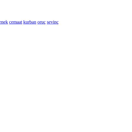
enek
cemaat
kurban
oruç
sevinç