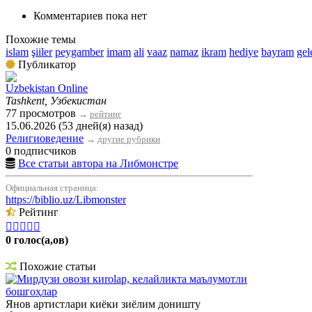
Комментариев пока нет
Похожие темы
islam
şiiler
peygamber
imam
ali
vaaz
namaz
ikram
hediye
bayram
gel
Публикатор
Uzbekistan Online
Tashkent, Узбекистан
77 просмотров
→
рейтинг
15.06.2026 (53 дней(я) назад)
Религиоведение
→
другие рубрики
0 подписчиков
Все статьи автора на Либмонстре
Официальная страница:
https://biblio.uz/Libmonster
Рейтинг





0 голос(а,ов)
Похожие статьи
Мирдузи овози киrolар, келайликта маълумотли
бошгоҳлар
Янов артистлари киёки зиёлим доништу