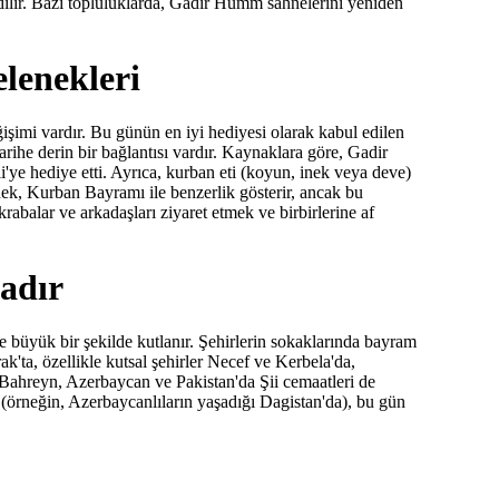
edilir. Bazı topluluklarda, Gadir Humm sahnelerini yeniden
lenekleri
işimi vardır. Bu günün en iyi hediyesi olarak kabul edilen
tarihe derin bir bağlantısı vardır. Kaynaklara göre, Gadir
ye hediye etti. Ayrıca, kurban eti (koyun, inek veya deve)
nek, Kurban Bayramı ile benzerlik gösterir, ancak bu
rabalar ve arkadaşları ziyaret etmek ve birbirlerine af
Gadır
 ve büyük bir şekilde kutlanır. Şehirlerin sokaklarında bayram
 Irak'ta, özellikle kutsal şehirler Necef ve Kerbela'da,
 Bahreyn, Azerbaycan ve Pakistan'da Şii cemaatleri de
 (örneğin, Azerbaycanlıların yaşadığı Dagistan'da), bu gün