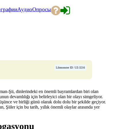
ографии
Аудио
Опросы
Libmonster ID: UZ-3216
an-Şii, dinlerindeki en önemli bayramlardan biri olan
un devamlılığı için belirleyici olan bir olayı simgeliyor.
ünce ve birliği günü olarak dolu dolu bir şekilde geçiyor.
iiler için bu tarih, yıllık önemli olaylar arasında yer
ogasyonu