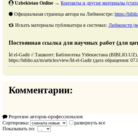
Uzbekistan Online
→
Контакты и другие материалы (стать
Официальная страница автора на Либмонстре:
https://bibl
Искать материалы публикатора в системах:
Либмонстр (в
Постоянная ссылка для научных работ (для ци
İd el-Gadir // Ташкент: Библиотека Узбекистана (BIBLIO.UZ)
https://biblio.uz/m/articles/view/İd-el-Gadir (дата обращения: 07.
Комментарии:
Рецензии авторов-профессионалов
Сортировка:
развернуть все
Показывать по: