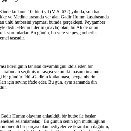
inde kutlanır. 10. hicri yıl (M.S. 632) yılında, son hac
kke ve Medine arasında yer alan Gadir Humm kasabasında
an ünlü hutbesini yapması burada gerçekleşti. Peygamber
le dedi: «Benin liderim (mavla) olan, bu Ali de onun
 olarak yorumlarlar. Bu günün, bu yere ve peygamberlik
emel taşısıdır.
si liderliğinin tanrısal devamlılığını iddia eden bir
nrı tarafından seçilmiş mirasçısı ve on iki masum imamın
tiği bir gündür. İdül-Gadir'in kutlanması, peygamberin
ları için sevinç ifade eder. Bu gün, aynı zamanda din
dür.
dir Humm olayının anlatıldığı bir hutbe ile başlar.
. Geleneksel selamlamalar, "Bu günün senin için mutluluğunu
ın önemli bir parçası olan hediyeler ve ikramların dağıtımı,