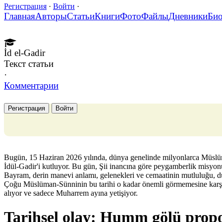
Регистрация
·
Войти
·
Главная
Авторы
Статьи
Книги
Фото
Файлы
Дневники
Би
İd el-Gadir
Текст статьи
·
Комментарии
Регистрация
Войти
Bugün, 15 Haziran 2026 yılında, dünya genelinde milyonlarca Müslüm
İdül-Gadir'i kutluyor. Bu gün, Şii inancına göre peygamberlik misyonun
Bayram, derin manevi anlamı, gelenekleri ve cemaatinin mutluluğu, düş
Çoğu Müslüman-Sünninin bu tarihi o kadar önemli görmemesine karşın, Ş
alıyor ve sadece Muharrem ayına yetişiyor.
Tarihsel olay: Humm gölü prop