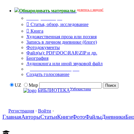
делитесь с миром!
Обнародовать материалы
Тип публикации
Статья, обзор, исследование
Книга
Художественная проза или поэзия
Запись в личном дневнике (блоге)
Фотодокументы
Файл(ы): PDF\DOC\RAR\ZIP и др.
Биография
Аудиокнига или иной звуковой файл
Дополнительные опции:
Создать голосование
UZ
Мир
Узбекистана
БИБЛИОТЕКА
Регистрация
·
Войти
·
Главная
Авторы
Статьи
Книги
Фото
Файлы
Дневники
Би