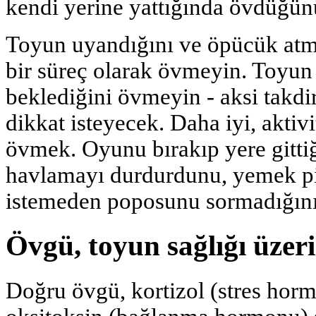
kendi yerine yattığında övdüğünü
Toyun uyandığını ve öpücük atm
bir süreç olarak övmeyin. Toyun 
beklediğini övmeyin - aksi takdir
dikkat isteyecek. Daha iyi, aktivi
övmek. Oyunu bırakıp yere gitti
havlamayı durdurdunu, yemek piş
istemeden poposunu sormadığın
Övgü, toyun sağlığı üzeri
Doğru övgü, kortizol (stres horm