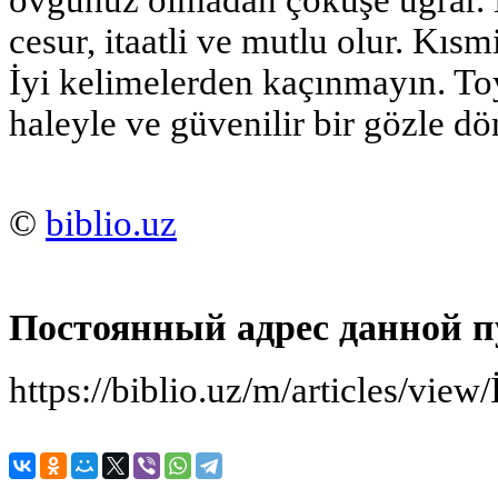
övgünüz olmadan çöküşe uğrar. 
cesur, itaatli ve mutlu olur. Kısm
İyi kelimelerden kaçınmayın. Toy,
haleyle ve güvenilir bir gözle dö
©
biblio.uz
Постоянный адрес данной п
https://biblio.uz/m/articles/view/