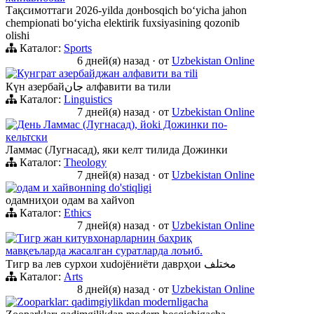
Тақсимоттаги 2026-yilda донbosqich boʻyicha jahon
chempionati boʻyicha elektirik fuxsiyasining qozonib
olishi
Каталог:
Sports
6 дней(я) назад
·
от
Uzbekistan Online
Кунграт азербайджан алфавити ва тili
Күн азербайجان алфавити ва тили
Каталог:
Linguistics
7 дней(я) назад
·
от
Uzbekistan Online
День Ламмас (Лугнасад), йoki Дожинки по-
кельтски
Ламмас (Лугнасад), яки келт тилида Дожинки
Каталог:
Theology
7 дней(я) назад
·
от
Uzbekistan Online
одам и хайвонning do'stiqligi
одамниҳои одам ва хайvon
Каталог:
Ethics
7 дней(я) назад
·
от
Uzbekistan Online
Тигр жан китувхонарларниң баҳриқ
мавқеъларда жасалган суратларда лоъиб.
Тигр ва лев сурхои хudojёниёти даврҳои مختلف
Каталог:
Arts
8 дней(я) назад
·
от
Uzbekistan Online
Zooparklar: qadimgiylikdan modernligacha