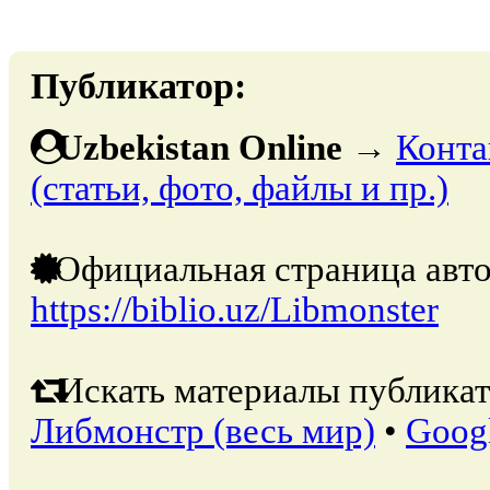
Публикатор:
Uzbekistan Online
→
Конта
(статьи, фото, файлы и пр.)
Официальная страница авто
https://biblio.uz/Libmonster
Искать материалы публикат
Либмонстр (весь мир)
•
Goog