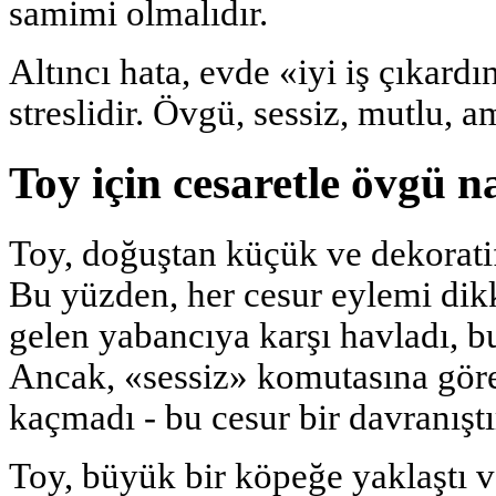
samimi olmalıdır.
Altıncı hata, evde «iyi iş çıkard
streslidir. Övgü, sessiz, mutlu, 
Toy için cesaretle övgü na
Toy, doğuştan küçük ve dekoratif 
Bu yüzden, her cesur eylemi dikk
gelen yabancıya karşı havladı, b
Ancak, «sessiz» komutasına göre 
kaçmadı - bu cesur bir davranışt
Toy, büyük bir köpeğe yaklaştı v