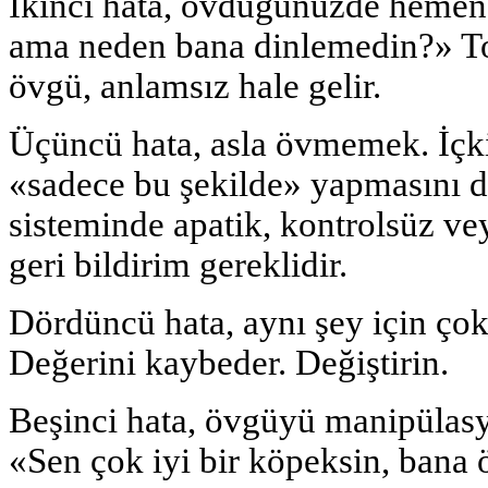
İkinci hata, övdüğünüzde hemen a
ama neden bana dinlemedin?» T
övgü, anlamsız hale gelir.
Üçüncü hata, asla övmemek. İçkil
«sadece bu şekilde» yapmasını dü
sisteminde apatik, kontrolsüz vey
geri bildirim gereklidir.
Dördüncü hata, aynı şey için çok
Değerini kaybeder. Değiştirin.
Beşinci hata, övgüyü manipülasy
«Sen çok iyi bir köpeksin, bana 