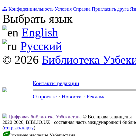
Конфиденциальность
Условия
Справка
Пригласить друга
Яз
Выбрать язык
English
Русский
© 2026
Библиотека Узбек
Контакты редакции
О проекте
·
Новости
·
Реклама
Цифровая библиотека Узбекистана
© Все права защищены
2020-2026, BIBLIO.UZ - составная часть международной библ
(
открыть карту
)
Сохраняя наследие Узбекистана