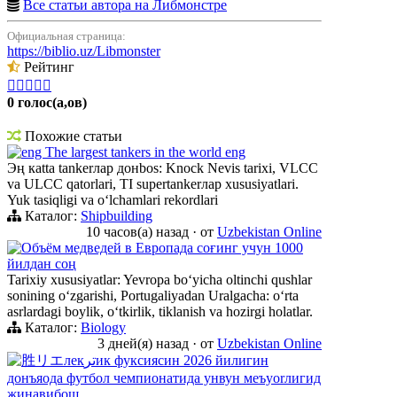
Все статьи автора на Либмонстре
Официальная страница:
https://biblio.uz/Libmonster
Рейтинг





0 голос(а,ов)
Похожие статьи
eng The largest tankers in the world eng
Эң кatta tankerлар донbos: Knock Nevis tarixi, VLCC
va ULCC qatorlari, TI supertankerлар xususiyatlari.
Yuk tasiqligi va oʻlchamlari rekordlari
Каталог:
Shipbuilding
10 часов(а) назад
·
от
Uzbekistan Online
Объём медведей в Европада соғинг учун 1000
йилдан соң
Tarixiy xususiyatlar: Yevropa boʻyicha oltinchi qushlar
sonining oʻzgarishi, Portugaliyadan Uralgacha: oʻrta
asrlardagi boylik, oʻtkirlik, tiklanish va hozirgi holatlar.
Каталог:
Biology
3 дней(я) назад
·
от
Uzbekistan Online
胜リエлекترик фуксиясин 2026 йилигин
донъяода футбол чемпионатида унвун меъyorлигид
жинавибош.