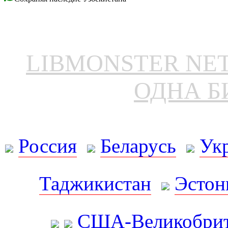
LIBMONSTER N
ОДНА Б
Россия
Беларусь
Ук
Таджикистан
Эстон
США-Великобрит