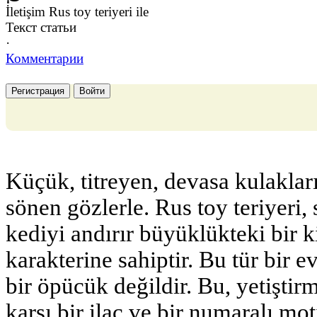
İletişim Rus toy teriyeri ile
Текст статьи
·
Комментарии
Регистрация
Войти
Küçük, titreyen, devasa kulaklar
sönen gözlerle. Rus toy teriyeri, 
kediyi andırır büyüklükteki bir ki
karakterine sahiptir. Bu tür bir 
bir öpücük değildir. Bu, yetiştir
karşı bir ilaç ve bir numaralı mot