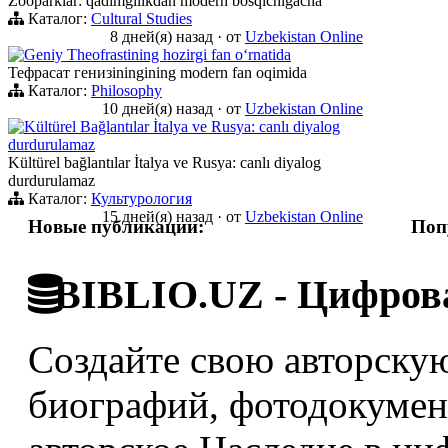
Zooparklar: qadimgilikdan modern bosqichigacha
Каталог:
Cultural Studies
8 дней(я) назад
·
от
Uzbekistan Online
Geniy Theofrastining hozirgi fan oʻrnatida
Тефрасат генизiningining modern fan oqimida
Каталог:
Philosophy
10 дней(я) назад
·
от
Uzbekistan Online
Kültürel Bağlantılar İtalya ve Rusya: canlı diyalog
durdurulamaz
Kültürel bağlantılar İtalya ve Rusya: canlı diyalog
durdurulamaz
Каталог:
Культурология
15 дней(я) назад
·
от
Uzbekistan Online
Новые публикации:
Поп
BIBLIO.UZ - Цифрова
Создайте свою авторскую
биографий, фотодокумент