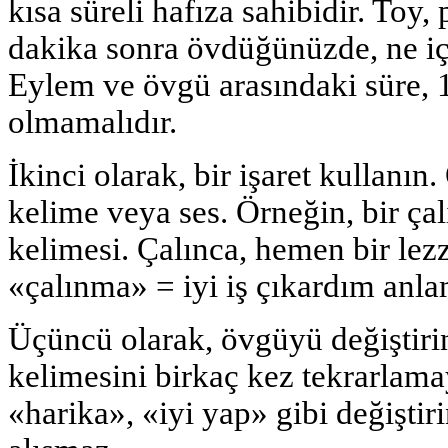
kısa süreli hafıza sahibidir. Toy,
dakika sonra övdüğünüzde, ne i
Eylem ve övgü arasındaki süre, 
olmamalıdır.
İkinci olarak, bir işaret kullanı
kelime veya ses. Örneğin, bir çal
kelimesi. Çalınca, hemen bir lez
«çalınma» = iyi iş çıkardım anlam
Üçüncü olarak, övgüyü değiştirin
kelimesini birkaç kez tekrarlama
«harika», «iyi yap» gibi değiştir