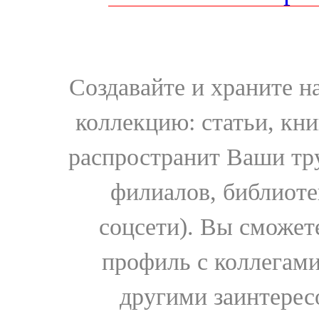
Создавайте и храните 
коллекцию: статьи, кн
распространит Ваши тру
филиалов, библиоте
соцсети). Вы сможет
профиль с коллегами
другими заинтере