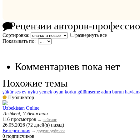
Рецензии авторов-професси
Сортировка:
развернуть все
Показывать по:
Комментариев пока нет
Похожие темы
şükür
ses
ev
uyku
yemek
oyun
korku
gülümseme
adım
burun
havlam
Публикатор
Uzbekistan Online
Tashkent, Узбекистан
116 просмотров
→
рейтинг
26.05.2026 (72 дней(я) назад)
Ветеринария
→
другие рубрики
0 подписчиков