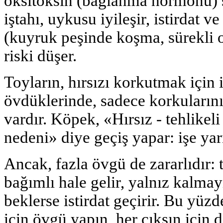
oksitoksin (bağlanma hormonu) se
iştahı, uykusu iyileşir, istirdat ve
(kuyruk peşinde koşma, sürekli 
riski düşer.
Toyların, hırsızı korkutmak için 
övdüklerinde, sadece korkularını
vardır. Köpek, «Hırsız - tehlikel
nedeni» diye geçiş yapar: işe yar
Ancak, fazla övgü de zararlıdır: 
bağımlı hale gelir, yalnız kalmay
beklerse istirdat geçirir. Bu yüzd
için övgü yapın, her çıksın için d