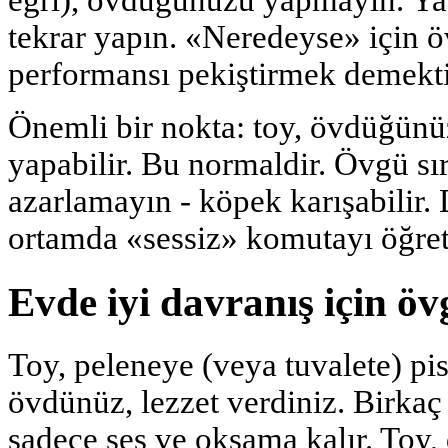
eğri), övdüğünüzü yapmayın. Y
tekrar yapın. «Neredeyse» için 
performansı pekiştirmek demekti
Önemli bir nokta: toy, övdüğün
yapabilir. Bu normaldir. Övgü s
azarlamayın - köpek karışabilir. 
ortamda «sessiz» komutayı öğret
Evde iyi davranış için öv
Toy, peleneye (veya tuvalete) pis
övdünüz, lezzet verdiniz. Birkaç k
sadece ses ve okşama kalır. Toy