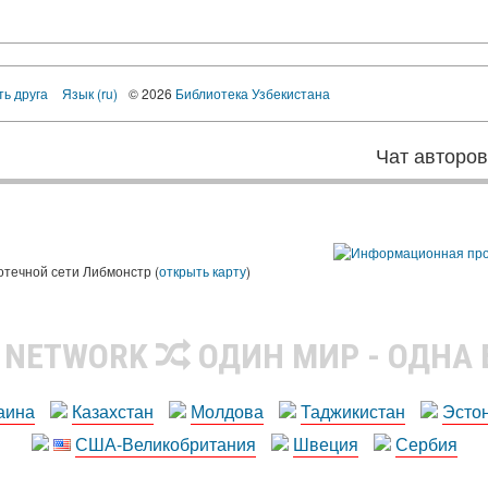
ть друга
Язык (ru)
© 2026
Библиотека Узбекистана
Чат авторо
ы
отечной сети Либмонстр (
открыть карту
)
R NETWORK
ОДИН МИР - ОДНА
аина
Казахстан
Молдова
Таджикистан
Эсто
США-Великобритания
Швеция
Сербия