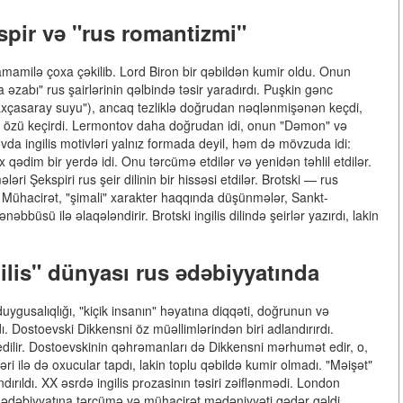
spir və "rus romantizmi"
 tamamilə çoxa çəkilib. Lord Biron bir qəbildən kumir oldu. Onun
 əzabı" rus şairlərinin qəlbində təsir yaradırdı. Puşkin gənc
 "Baxçasaray suyu"), ancaq tezliklə doğrudan nəqlənmişənən keçdi,
i özü keçirdi. Lermontov daha doğrudan idi, onun "Dəmon" və
ovda ingilis motivləri yalnız formada deyil, həm də mövzuda idi:
ədim bir yerdə idi. Onu tərcümə etdilər və yenidən təhlil etdilər.
i Şekspiri rus şeir dilinin bir hissəsi etdilər. Brotski — rus
ir. Mühacirət, "şimali" xarakter haqqında düşünmələr, Sankt-
bbüsü ilə əlaqələndirir. Brotski ingilis dilində şeirlər yazırdı, lakin
gilis" dünyası rus ədəbiyyatında
uygusalıqlığı, "kiçik insanın" həyatına diqqəti, doğrunun və
. Dostoevski Dikkensni öz müəllimlərindən biri adlandırırdı.
edilir. Dostoevskinin qəhrəmanları də Dikkensni mərhumət edir, o,
əri ilə də oxucular tapdı, lakin toplu qəbildə kumir olmadı. "Məişət"
ırıldı. XX əsrdə ingilis prоzasinın təsiri zəiflənmədi. London
ədəbiyyatına tərcümə və mühacirət mədəniyyəti qədər gəldi.