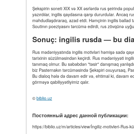
Şekspirin soneti XIX və XX əsrlərdə rus şeirində popu
yazırdılar, ingilis qaydasına qarşı dururdular. Ancaq ru
məhdudlaşdıraraq, azad etdi. Həmçinin ingilis ballad ta
Soutinın poeziyasını tərcümə edirdi, rus zövqünə uyğunla
Sonuç: ingilis rusda — bu dial
Rus mədəniyyatında ingilis motivləri həmişə sadə qayd
tarixinin süzülməsindən keçirdi. Rus mədəniyyəti ingilisi
tanımaq olmur. Bu səbəbdən "təsir" danışmaq yanlışdır
biz Pasternakın tərcüməsində Şekspiri oxuyursaq, Paste
Bu dialoq hələ də davam edir və, ehtimal ki, davam ed
görməyə qabiliyyətliyimiz qalır.
©
biblio.uz
Постоянный адрес данной публикации:
https://biblio.uz/m/articles/view/İngiliz-motivleri-Rus-k