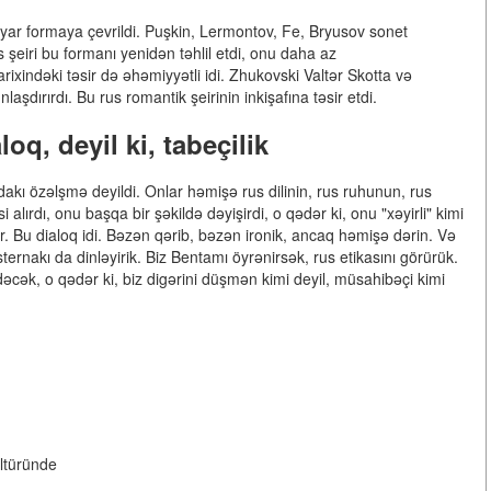
lyar formaya çevrildi. Puşkin, Lermontov, Fe, Bryusov sonet
s şeiri bu formanı yenidən təhlil etdi, onu daha az
rixindəki təsir də əhəmiyyətli idi. Zhukovski Valtər Skotta və
şdırırdı. Bu rus romantik şeirinin inkişafına təsir etdi.
oq, deyil ki, tabeçilik
akı özəlşmə deyildi. Onlar həmişə rus dilinin, rus ruhunun, rus
 alırdı, onu başqa bir şəkildə dəyişirdi, o qədər ki, onu "xəyirli" kimi
. Bu dialoq idi. Bəzən qərib, bəzən ironik, ancaq həmişə dərin. Və
rnakı da dinləyirik. Biz Bentamı öyrənirsək, rus etikasını görürük.
əcək, o qədər ki, biz digərini düşmən kimi deyil, müsahibəçi kimi
ültüründe