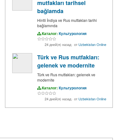
mutfakları tarihsel
bağlamda
Hintli İndiya ve Rus mutfakları tarihi
bağlamında
Каталог:
Культурология
24 дней(я) назад
·
от
Uzbekistan Online
Türk ve Rus mutfakları:
gelenek ve modernite
Türk ve Rus mutfakları: gelenek ve
modernite
Каталог:
Культурология
24 дней(я) назад
·
от
Uzbekistan Online