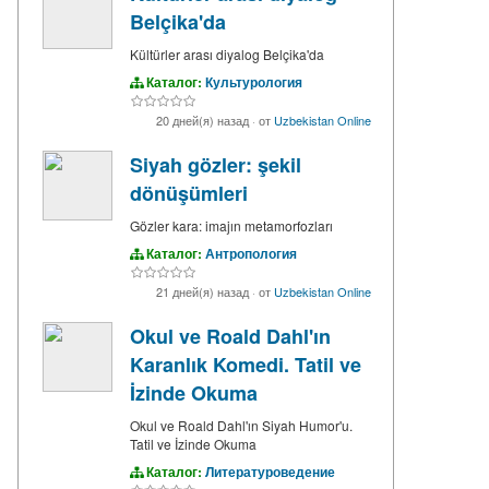
Belçika'da
Kültürler arası diyalog Belçika'da
Каталог:
Культурология
20 дней(я) назад
·
от
Uzbekistan Online
Siyah gözler: şekil
dönüşümleri
Gözler kara: imajın metamorfozları
Каталог:
Антропология
21 дней(я) назад
·
от
Uzbekistan Online
Okul ve Roald Dahl'ın
Karanlık Komedi. Tatil ve
İzinde Okuma
Okul ve Roald Dahl'ın Siyah Humor'u.
Tatil ve İzinde Okuma
Каталог:
Литературоведение