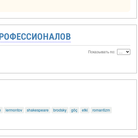
ПРОФЕССИОНАЛОВ
Показывать по:
n
lermontov
shakespeare
brodsky
göç
etki
romantizm