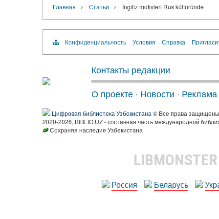
›
›
Главная
Статьи
İngiliz motivleri Rus kültüründe
Конфиденциальность
Условия
Справка
Пригласи
Контакты редакции
О проекте
·
Новости
·
Реклама
Цифровая библиотека Узбекистана
© Все права защищен
2020-2026, BIBLIO.UZ - составная часть международной библи
Сохраняя наследие Узбекистана
LIBMONSTE
Россия
Беларусь
Укр