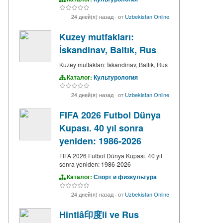
24 дней(я) назад
·
от
Uzbekistan Online
Kuzey mutfakları:
İskandinav, Baltık, Rus
Kuzey mutfakları: İskandinav, Baltık, Rus
Каталог:
Культурология
24 дней(я) назад
·
от
Uzbekistan Online
FIFA 2026 Futbol Dünya
Kupası. 40 yıl sonra
yeniden: 1986-2026
FIFA 2026 Futbol Dünya Kupası. 40 yıl
sonra yeniden: 1986-2026
Каталог:
Спорт и физкультура
24 дней(я) назад
·
от
Uzbekistan Online
Hintlâ印度li ve Rus