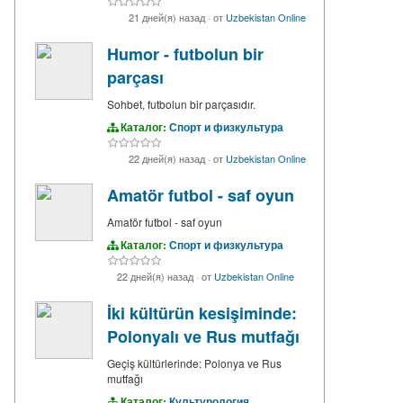
21 дней(я) назад
·
от
Uzbekistan Online
Humor - futbolun bir
parçası
Sohbet, futbolun bir parçasıdır.
Каталог:
Спорт и физкультура
22 дней(я) назад
·
от
Uzbekistan Online
Amatör futbol - saf oyun
Amatör futbol - saf oyun
Каталог:
Спорт и физкультура
22 дней(я) назад
·
от
Uzbekistan Online
İki kültürün kesişiminde:
Polonyalı ve Rus mutfağı
Geçiş kültürlerinde: Polonya ve Rus
mutfağı
Каталог:
Культурология