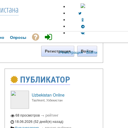
кистана
ио
Опросы
Регистрация
Войти
Регистрация
·
Войти
ПУБЛИКАТОР
Uzbekistan Online
Tashkent, Узбекистан
→
рейтинг
68 просмотров
18.06.2026 (52 дней(я) назад)
→
другие рубрики
Культурология