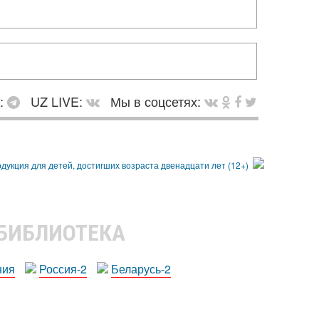
в:
UZ LIVE:
Мы в соцсетях:
 БИБЛИОТЕКА
ния
Россия-2
Беларусь-2