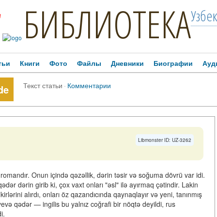
БИБЛИОТЕКА
Узбе
!
тьи
Книги
Фото
Файлы
Дневники
Биографии
Ауд
Текст статьи
·
Комментарии
de
Libmonster ID: UZ-3262
romandır. Onun içində qəzəllik, dərin təsir və soğuma dövrü var idi.
ədər dərin girib ki, çox vaxt onları "əsl" ilə ayırmaq çətindir. Lakin
ikirlərini alırdı, onları öz qazandıcında qaynaqlayır və yeni, tanınmış
evə qədər — ingilis bu yalnız coğrafi bir nöqtə deyildi, rus
i.