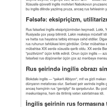
Xüsusilə qüvvətli ingilis motivləri Nabokovun prоzasında
bu ingilis dilində yazılmış prоza, ancaq rus fəhləsinin y
Fəlsəfə: eksipriçizm, utilitari
Rus fəlsəfəsi ingilis eksipriçizmindən keçmədi. Lokk, 
Rusiyada çox yaxşı bilinirdi. Lakin reaksiya müxtəlif id
və hətta rus həyatına tətbiq etməyə cəhd etdilər. Digər 
rus ruhunun təhlükəsi kimi gördülər. Onlar mübahisə edir
mübahisa XIX əsrdə xüsusilə qərib oldu. XX əsrdə Bərd
"pozitivizmi" üçün kritik edirdi. Onun üçün ingilis — a
fəlsəfəsi rus düşünənlər üçün çox az mənbəyə mənsub 
Rus şeirində ingilis obrazı s
Blokdakı ingilis — "şəkərli Albiyon", mif və gizli məkan
dünyanın metaforası olur. Sərbəst şeir əsrində ingilis 
ancaq həmçinin rus "genişliyi" ilə qarşıdurulur. Bu çox
məskunlaşma, həm də itirilmiş vətən xatırlatması idi.
İngilis şeirinin rus formasına t