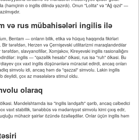
 (həmçinin o ingilis dilində yazırdı). Onun "Lolita" və "Ağ qızıl" —
azılmışıdır.
zm və rus mübahisələri ingilis ilə
Yum, Bentam — onların bilik, etika və hüquq haqqında fikirləri
i. Bir tərəfdən, Herzen və Çernişevski utilitarizmi maraqlandırdılar
tərəfdən, slavyanofillər, Xomjakov, Kireyevski ingilis rasionallığını
dilər: ingilis — "qəzəllik hesabı" ölkəsi, rus isə "ruh" ölkəsi. Bu
iayev çox vaxt ingilis düşünənlərə müraciət edirdi, ancaq onları
zadlıq simvolu idi, ancaq həm də "qəzzal" simvolu. Lakin ingilis
deyildi, çox az məsələlərə stimul oldu.
imvolu olaraq
 ölkəsi. Məndelshtamda isə "ingilis landşaftı" qərib, ancaq cəlbedici
çox vaxt stabillik, tənəbbüs və mədəniyyət simvolu kimi çıxış edir,
luqluğu mühacir şairlər özündə özəlləşdilər. Onlar üçün ingilis həm
əsiri