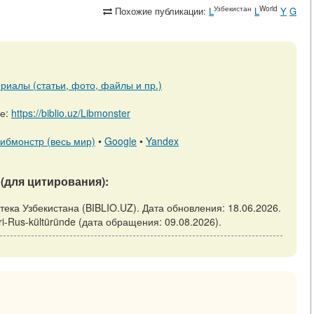
Узбекистан
World
Похожие публикации:
L
L
Y
G
риалы (статьи, фото, файлы и пр.)
ре:
https://biblio.uz/Libmonster
ибмонстр (весь мир)
•
Google
•
Yandex
(для цитирования):
лиотека Узбекистана (BIBLIO.UZ). Дата обновления: 18.06.2026.
ivleri-Rus-kültüründe (дата обращения: 09.08.2026).