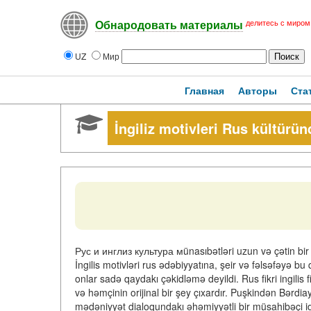
делитесь с миром
Обнародовать материалы
UZ
Мир
Главная
Авторы
Ста
İngiliz motivleri Rus kültürün
Рус и инглиз культура мünasıbətləri uzun və çətin bir 
İngilis motivləri rus ədəbiyyatına, şeir və fəlsəfəyə bu q
onlar sadə qaydakı çəkidləmə deyildi. Rus fikri ingilis f
və həmçinin orijinal bir şey çıxardır. Puşkindən Bərdiay
mədəniyyət dialoqundakı əhəmiyyətli bir müsahibəçi id