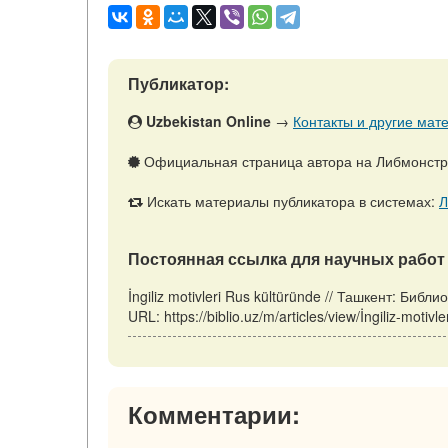
Публикатор:
Uzbekistan Online
→
Контакты и другие мате
Официальная страница автора на Либмонст
Искать материалы публикатора в системах:
Л
Постоянная ссылка для научных работ 
İngiliz motivleri Rus kültüründe // Ташкент: Биб
URL: https://biblio.uz/m/articles/view/İngiliz-mot
Комментарии: