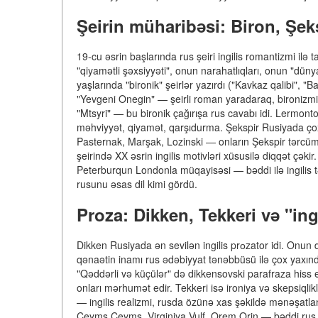
Şeirin müharibəsi: Biron, Şek
19-cu əsrin başlarında rus şeiri ingilis romantizmi ilə
"qiyamətli şəxsiyyəti", onun narahatlıqları, onun "dünya
yaşlarında "bironik" şeirlər yazırdı ("Kavkaz qalibi",
"Yevgeni Onegin" — şeirli roman yaradaraq, bironizm
"Mtsyri" — bu bironik çağırışa rus cavabı idi. Lermont
məhviyyət, qiyamət, qarşıdurma. Şekspir Rusiyada çox q
Pasternak, Marşak, Lozinski — onların Şekspir tərcümələr
şeirində XX əsrin ingilis motivləri xüsusilə diqqət çək
Peterburqun Londonla müqayisəsi — bəddi ilə ingilis tənə
rusunu əsas dil kimi gördü.
Proza: Dikken, Tekkeri və "in
Dikken Rusiyada ən sevilən ingilis prоzator idi. Onun d
qənaətin inamı rus ədəbiyyat tənəbbüsü ilə çox yaxındı
"Qəddərli və küçülər" də dikkensovski parafraza hiss 
onları mərhumət edir. Tekkeri isə ironiya və skepsiqlikl
— ingilis realizmi, rusda özünə xas şəkildə mənəşatland
Ceyms Ceyms, Virginiya Vulf, Qrem Qrin — bəddi rus 