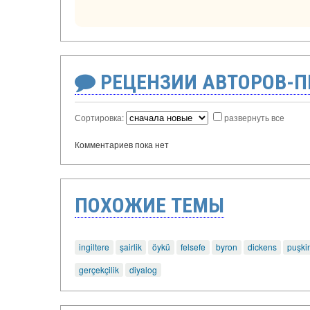
РЕЦЕНЗИИ АВТОРОВ-
Сортировка:
развернуть все
Комментариев пока нет
ПОХОЖИЕ ТЕМЫ
ingiltere
şairlik
öykü
felsefe
byron
dickens
puşki
gerçekçilik
diyalog