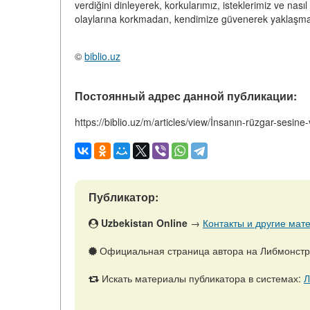
verdiğini dinleyerek, korkularımız, isteklerimiz ve nasıl 
olaylarına korkmadan, kendimize güvenerek yaklaşmam
©
biblio.uz
Постоянный адрес данной публикации:
https://biblio.uz/m/articles/view/İnsanın-rüzgar-sesine-
Публикатор:
Uzbekistan Online
→
Контакты и другие мате
Официальная страница автора на Либмонст
Искать материалы публикатора в системах:
Л