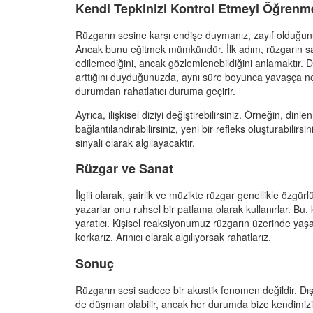
Kendi Tepkinizi Kontrol Etmeyi Öğrenm
Rüzgarın sesine karşı endişe duymanız, zayıf olduğunuz
Ancak bunu eğitmek mümkündür. İlk adım, rüzgarın sa
edilemediğini, ancak gözlemlenebildiğini anlamaktır. 
arttığını duyduğunuzda, aynı süre boyunca yavaşça nefe
durumdan rahatlatıcı duruma geçirir.
Ayrıca, ilişkisel diziyi değiştirebilirsiniz. Örneğin, dinl
bağlantılandırabilirsiniz, yeni bir refleks oluşturabilir
sinyali olarak algılayacaktır.
Rüzgar ve Sanat
İlgili olarak, şairlik ve müzikte rüzgar genellikle özgür
yazarlar onu ruhsel bir patlama olarak kullanırlar. Bu, k
yaratıcı. Kişisel reaksiyonumuz rüzgarın üzerinde yaşad
korkarız. Arınıcı olarak algılıyorsak rahatlarız.
Sonuç
Rüzgarın sesi sadece bir akustik fenomen değildir. Dı
de düşman olabilir, ancak her durumda bize kendimizi da