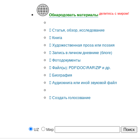
делитесь с миром!
Обнародовать материалы
Тип публикации
Статья, обзор, исследование
Книга
Художественная проза или поэзия
Запись в личном дневнике (блоге)
Фотодокументы
Файл(ы): PDF\DOC\RAR\ZIP и др.
Биография
Аудиокнига или иной звуковой файл
Дополнительные опции:
Создать голосование
UZ
Мир