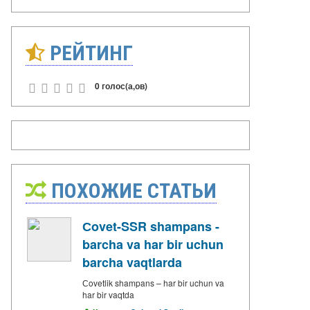
РЕЙТИНГ
0 голос(а,ов)
ПОХОЖИЕ СТАТЬИ
Сovet-SSR shampans -
barcha va har bir uchun
barcha vaqtlarda
Сovetlik shampans – har bir uchun va
har bir vaqtda