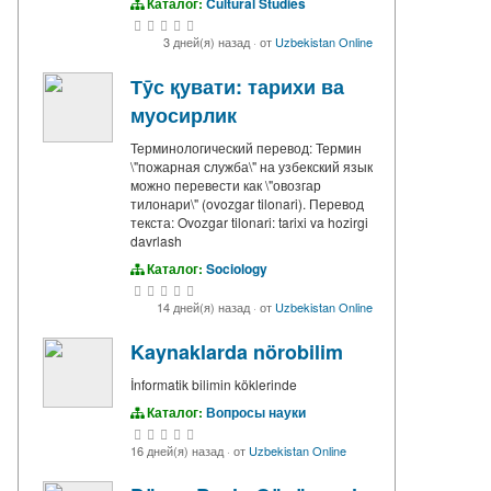
Каталог:
Cultural Studies
3 дней(я) назад
·
от
Uzbekistan Online
Тӯс қувати: тарихи ва
муосирлик
Терминологический перевод: Термин
\"пожарная служба\" на узбекский язык
можно перевести как \"овозгар
тилонари\" (ovozgar tilonari). Перевод
текста: Ovozgar tilonari: tarixi va hozirgi
davrlash
Каталог:
Sociology
14 дней(я) назад
·
от
Uzbekistan Online
Kaynaklarda nörobilim
İnformatik bilimin köklerinde
Каталог:
Вопросы науки
16 дней(я) назад
·
от
Uzbekistan Online