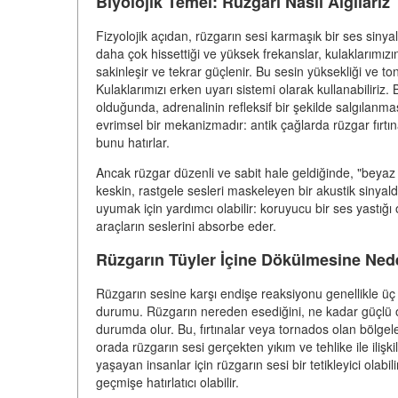
Biyolojik Temel: Rüzgarı Nasıl Algılarız
Fizyolojik açıdan, rüzgarın sesi karmaşık bir ses siny
daha çok hissettiği ve yüksek frekanslar, kulaklarımızın 
sakinleşir ve tekrar güçlenir. Bu sesin yüksekliği ve to
Kulaklarımızı erken uyarı sistemi olarak kullanabiliriz
olduğunda, adrenalinin refleksif bir şekilde salgılanma
evrimsel bir mekanizmadır: antik çağlarda rüzgar fırtın
bunu hatırlar.
Ancak rüzgar düzenli ve sabit hale geldiğinde, "beyaz 
keskin, rastgele sesleri maskeleyen bir akustik sinyal
uyumak için yardımcı olabilir: koruyucu bir ses yastığı
araçların seslerini absorbe eder.
Rüzgarın Tüyler İçine Dökülmesine Ne
Rüzgarın sesine karşı endişe reaksiyonu genellikle üç fa
durumu. Rüzgarın nereden esediğini, ne kadar güçlü o
durumda olur. Bu, fırtınalar veya tornados olan bölgel
orada rüzgarın sesi gerçekten yıkım ve tehlike ile ilişkilen
yaşayan insanlar için rüzgarın sesi bir tetikleyici olabi
geçmişe hatırlatıcı olabilir.