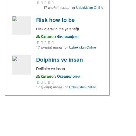
17 дней(я) назад
·
от
Uzbekistan Online
Risk how to be
Risk olarak olma yeteneği
Каталог:
Философия
17 дней(я) назад
·
от
Uzbekistan Online
Dolphins ve insan
Delfinler ve insan
Каталог:
Океанология
17 дней(я) назад
·
от
Uzbekistan Online