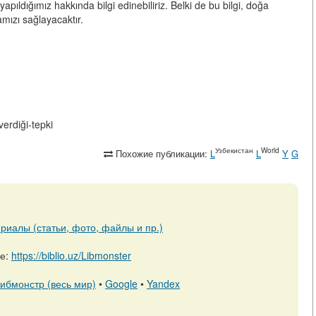
yapıldığımız hakkında bilgi edinebiliriz. Belki de bu bilgi, doğa
ızı sağlayacaktır.
verdiği-tepki
Узбекистан
World
Похожие публикации:
L
L
Y
G
риалы (статьи, фото, файлы и пр.)
ре:
https://biblio.uz/Libmonster
ибмонстр (весь мир)
•
Google
•
Yandex