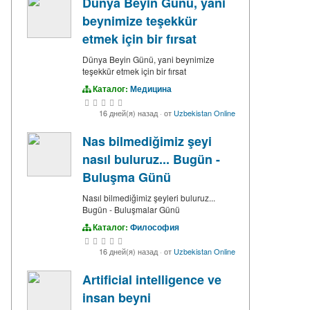
Dünya Beyin Günü, yani
beynimize teşekkür
etmek için bir fırsat
Dünya Beyin Günü, yani beynimize
teşekkür etmek için bir fırsat
Каталог:
Медицина
16 дней(я) назад
·
от
Uzbekistan Online
Nas bilmediğimiz şeyi
nasıl buluruz... Bugün -
Buluşma Günü
Nasıl bilmediğimiz şeyleri buluruz...
Bugün - Buluşmalar Günü
Каталог:
Философия
16 дней(я) назад
·
от
Uzbekistan Online
Artificial intelligence ve
insan beyni