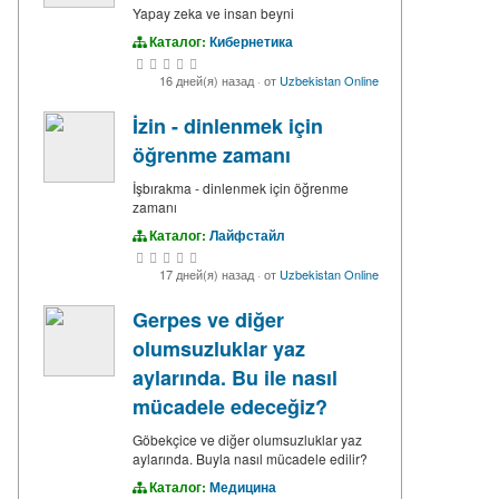
Yapay zeka ve insan beyni
Каталог:
Кибернетика
16 дней(я) назад
·
от
Uzbekistan Online
İzin - dinlenmek için
öğrenme zamanı
İşbırakma - dinlenmek için öğrenme
zamanı
Каталог:
Лайфстайл
17 дней(я) назад
·
от
Uzbekistan Online
Gerpes ve diğer
olumsuzluklar yaz
aylarında. Bu ile nasıl
mücadele edeceğiz?
Göbekçice ve diğer olumsuzluklar yaz
aylarında. Buyla nasıl mücadele edilir?
Каталог:
Медицина