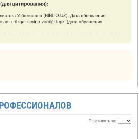
(для цитирования):
Библиотека Узбекистана (BIBLIO.UZ). Дата обновления:
/İnsanın-rüzgar-sesine-verdiği-tepki (дата обращения:
ПРОФЕССИОНАЛОВ
Показывать по: