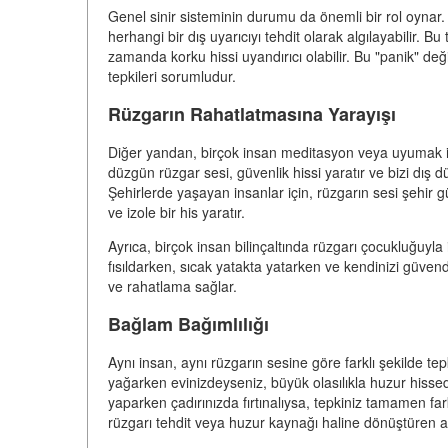
Genel sinir sisteminin durumu da önemli bir rol oynar.
herhangi bir dış uyarıcıyı tehdit olarak algılayabilir. B
zamanda korku hissi uyandırıcı olabilir. Bu "panik" değ
tepkileri sorumludur.
Rüzgarın Rahatlatmasına Yarayışı
Diğer yandan, birçok insan meditasyon veya uyumak için 
düzgün rüzgar sesi, güvenlik hissi yaratır ve bizi dış d
Şehirlerde yaşayan insanlar için, rüzgarın sesi şehir gü
ve izole bir his yaratır.
Ayrıca, birçok insan bilinçaltında rüzgarı çocukluğuyla 
fısıldarken, sıcak yatakta yatarken ve kendinizi güvende
ve rahatlama sağlar.
Bağlam Bağımlılığı
Aynı insan, aynı rüzgarın sesine göre farklı şekilde tep
yağarken evinizdeyseniz, büyük olasılıkla huzur hissed
yaparken çadırınızda fırtınalıysa, tepkiniz tamamen far
rüzgarı tehdit veya huzur kaynağı haline dönüştüren an