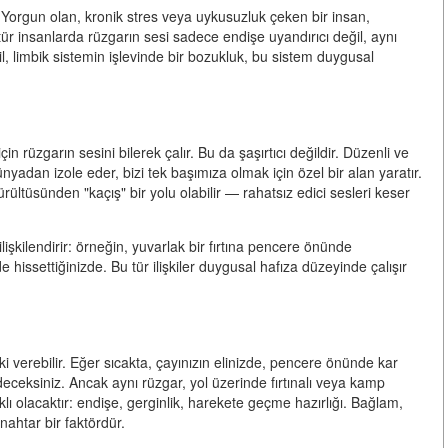
 Yorgun olan, kronik stres veya uykusuzluk çeken bir insan,
u tür insanlarda rüzgarın sesi sadece endişe uyandırıcı değil, aynı
il, limbik sistemin işlevinde bir bozukluk, bu sistem duygusal
rüzgarın sesini bilerek çalır. Bu da şaşırtıcı değildir. Düzenli ve
ünyadan izole eder, bizi tek başımıza olmak için özel bir alan yaratır.
rültüsünden "kaçış" bir yolu olabilir — rahatsız edici sesleri keser
ilişkilendirir: örneğin, yuvarlak bir fırtına pencere önünde
 hissettiğinizde. Bu tür ilişkiler duygusal hafıza düzeyinde çalışır
ki verebilir. Eğer sıcakta, çayınızın elinizde, pencere önünde kar
eceksiniz. Ancak aynı rüzgar, yol üzerinde fırtınalı veya kamp
klı olacaktır: endişe, gerginlik, harekete geçme hazırlığı. Bağlam,
ahtar bir faktördür.