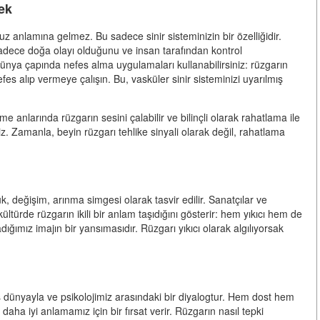
ek
 anlamına gelmez. Bu sadece sinir sisteminizin bir özelliğidir.
dece doğa olayı olduğunu ve insan tarafından kontrol
Dünya çapında nefes alma uygulamaları kullanabilirsiniz: rüzgarın
s alıp vermeye çalışın. Bu, vasküler sinir sisteminizi uyarılmış
enme anlarında rüzgarın sesini çalabilir ve bilinçli olarak rahatlama ile
siniz. Zamanla, beyin rüzgarı tehlike sinyali olarak değil, rahatlama
lük, değişim, arınma simgesi olarak tasvir edilir. Sanatçılar ve
ültürde rüzgarın ikili bir anlam taşıdığını gösterir: hem yıkıcı hem de
ığımız imajın bir yansımasıdır. Rüzgarı yıkıcı olarak algılıyorsak
ş dünyayla ve psikolojimiz arasındaki bir diyalogtur. Hem dost hem
ha iyi anlamamız için bir fırsat verir. Rüzgarın nasıl tepki