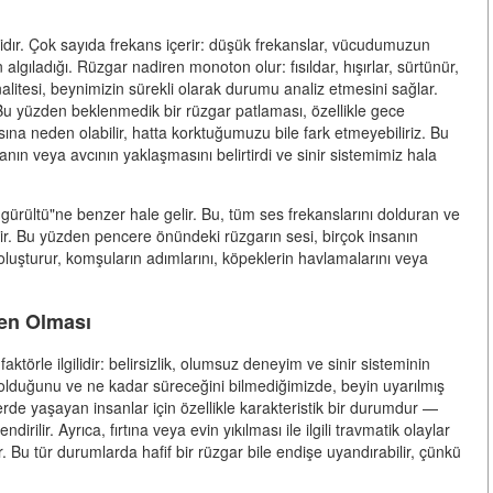
alidır. Çok sayıda frekans içerir: düşük frekanslar, vücudumuzun
algıladığı. Rüzgar nadiren monoton olur: fısıldar, hışırlar, sürtünür,
nalitesi, beynimizin sürekli olarak durumu analiz etmesini sağlar.
. Bu yüzden beklenmedik bir rüzgar patlaması, özellikle gece
sına neden olabilir, hatta korktuğumuzu bile fark etmeyebiliriz. Bu
anın veya avcının yaklaşmasını belirtirdi ve sinir sistemimiz hala
gürültü"ne benzer hale gelir. Bu, tüm ses frekanslarını dolduran ve
dir. Bu yüzden pencere önündeki rüzgarın sesi, birçok insanın
 oluşturur, komşuların adımlarını, köpeklerin havlamalarını veya
den Olması
ktörle ilgilidir: belirsizlik, olumsuz deneyim ve sinir sisteminin
lduğunu ve ne kadar süreceğini bilmediğimizde, beyin uyarılmış
erde yaşayan insanlar için özellikle karakteristik bir durumdur —
dirilir. Ayrıca, fırtına veya evin yıkılması ile ilgili travmatik olaylar
lir. Bu tür durumlarda hafif bir rüzgar bile endişe uyandırabilir, çünkü