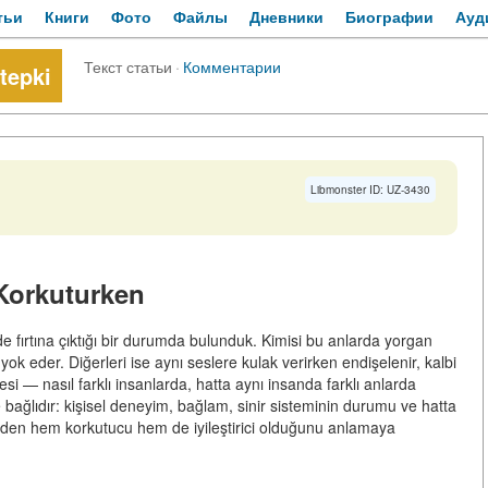
тьи
Книги
Фото
Файлы
Дневники
Биографии
Ауд
Текст статьи
·
Комментарии
tepki
Libmonster ID: UZ-3430
Korkuturken
e fırtına çıktığı bir durumda bulunduk. Kimisi bu anlarda yorgan
i yok eder. Diğerleri ise aynı seslere kulak verirken endişelenir, kalbi
sesi — nasıl farklı insanlarda, hatta aynı insanda farklı anlarda
 bağlıdır: kişisel deneyim, bağlam, sinir sisteminin durumu ve hatta
neden hem korkutucu hem de iyileştirici olduğunu anlamaya