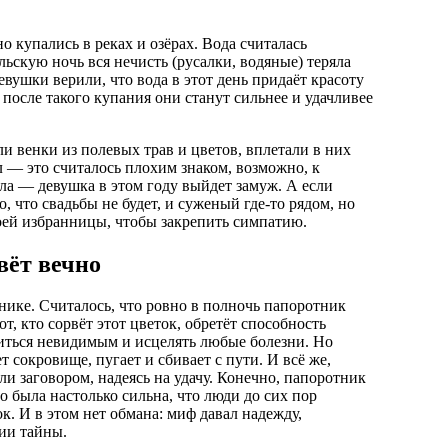
о купались в реках и озёрах. Вода считалась
ьскую ночь вся нечисть (русалки, водяные) теряла
евушки верили, что вода в этот день придаёт красоту
о после такого купания они станут сильнее и удачливее
 венки из полевых трав и цветов, вплетали в них
 — это считалось плохим знаком, возможно, к
сла — девушка в этом году выйдет замуж. А если
, что свадьбы не будет, и суженый где-то рядом, но
воей избранницы, чтобы закрепить симпатию.
вёт вечно
ике. Считалось, что ровно в полночь папоротник
т, кто сорвёт этот цветок, обретёт способность
виться невидимым и исцелять любые болезни. Но
 сокровище, пугает и сбивает с пути. И всё же,
и заговором, надеясь на удачу. Конечно, папоротник
о была настолько сильна, что люди до сих пор
к. И в этом нет обмана: миф давал надежду,
ии тайны.