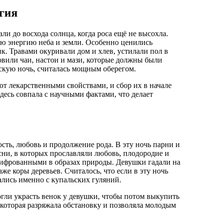
агия
ли до восхода солнца, когда роса ещё не высохла.
ую энергию неба и земли. Особенно ценились
ик. Травами окуривали дом и хлев, устилали пол в
товили чаи, настои и мази, которые должны были
ьскую ночь, считалась мощным оберегом.
ют лекарственными свойствами, и сбор их в начале
десь совпала с научными фактами, что делает
ость, любовь и продолжение рода. В эту ночь парни и
ни, в которых прославляли любовь, плодородие и
ашифрованными в образах природы. Девушки гадали на
аже коры деревьев. Считалось, что если в эту ночь
нались именно с купальских гуляний.
гли украсть венок у девушки, чтобы потом выкупить
 которая разряжала обстановку и позволяла молодым