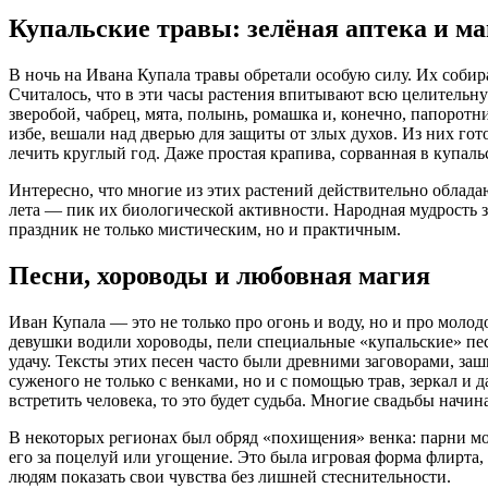
Купальские травы: зелёная аптека и м
В ночь на Ивана Купала травы обретали особую силу. Их собира
Считалось, что в эти часы растения впитывают всю целительн
зверобой, чабрец, мята, полынь, ромашка и, конечно, папоротн
избе, вешали над дверью для защиты от злых духов. Из них го
лечить круглый год. Даже простая крапива, сорванная в купал
Интересно, что многие из этих растений действительно облада
лета — пик их биологической активности. Народная мудрость з
праздник не только мистическим, но и практичным.
Песни, хороводы и любовная магия
Иван Купала — это не только про огонь и воду, но и про молод
девушки водили хороводы, пели специальные «купальские» пес
удачу. Тексты этих песен часто были древними заговорами, з
суженого не только с венками, но и с помощью трав, зеркал и д
встретить человека, то это будет судьба. Многие свадьбы начи
В некоторых регионах был обряд «похищения» венка: парни мо
его за поцелуй или угощение. Это была игровая форма флирта,
людям показать свои чувства без лишней стеснительности.