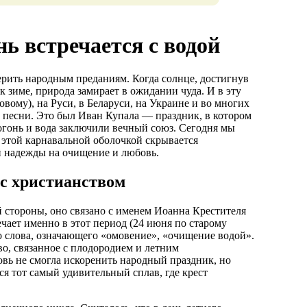
нь встречается с водой
ерить народным преданиям. Когда солнце, достигнув
 зиме, природа замирает в ожидании чуда. И в эту
новому), на Руси, в Беларуси, на Украине и во многих
и песни. Это был Иван Купала — праздник, в котором
 огонь и вода заключили вечный союз. Сегодня мы
 этой карнавальной оболочкой скрывается
й надежды на очищение и любовь.
 с христианством
 стороны, оно связано с именем Иоанна Крестителя
ечает именно в этот период (24 июня по старому
о слова, означающего «омовение», «очищение водой».
во, связанное с плодородием и летним
овь не смогла искоренить народный праздник, но
ся тот самый удивительный сплав, где крест