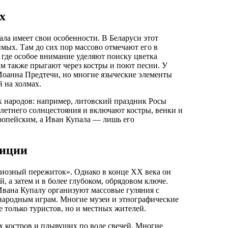
х
ала имеет свои особенности. В Беларуси этот
мых. Там до сих пор массово отмечают его в
 где особое внимание уделяют поиску цветка
м также прыгают через костры и поют песни. У
 Иоанна Предтечи, но многие языческие элементы
 на холмах.
х народов: например, литовский праздник Росы
 летнего солнцестояния и включают костры, венки и
вропейским, а Иван Купала — лишь его
диции
игиозный пережиток». Однако в конце XX века он
 а затем и в более глубоком, обрядовом ключе.
Ивана Купалу организуют массовые гуляния с
 народным играм. Многие музеи и этнографические
 только туристов, но и местных жителей.
х костров и плывущих по воде свечей. Многие