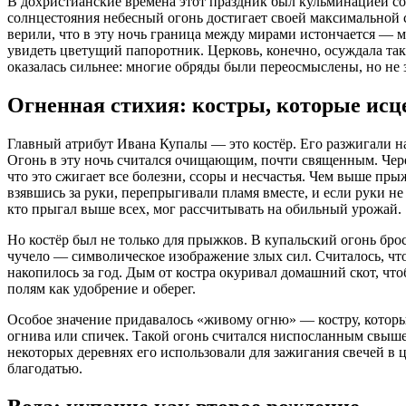
В дохристианские времена этот праздник был кульминацией сол
солнцестояния небесный огонь достигает своей максимальной 
верили, что в эту ночь граница между мирами истончается — м
увидеть цветущий папоротник. Церковь, конечно, осуждала так
оказалась сильнее: многие обряды были переосмыслены, но не 
Огненная стихия: костры, которые ис
Главный атрибут Ивана Купалы — это костёр. Его разжигали на 
Огонь в эту ночь считался очищающим, почти священным. Чере
что это сжигает все болезни, ссоры и несчастья. Чем выше пры
взявшись за руки, перепрыгивали пламя вместе, и если руки н
кто прыгал выше всех, мог рассчитывать на обильный урожай.
Но костёр был не только для прыжков. В купальский огонь бро
чучело — символическое изображение злых сил. Считалось, что 
накопилось за год. Дым от костра окуривал домашний скот, что
полям как удобрение и оберег.
Особое значение придавалось «живому огню» — костру, которы
огнива или спичек. Такой огонь считался ниспосланным свыше
некоторых деревнях его использовали для зажигания свечей в 
благодатью.