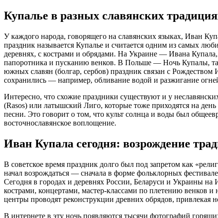
Купалье в разных славянских традиция
У каждого народа, говорящего на славянских языках, Иван Куп
праздник называется Купалье и считается одним из самых люби
деревнях, с кострами и обрядами. На Украине — Ивана Купала,
папоротника и пусканию венков. В Польше — Ночь Купалы, та
южных славян (болгар, сербов) праздник связан с Рождеством
сохранились — например, обливание водой и разжигание огней
Интересно, что схожие праздники существуют и у неславянски
(Rasos) или латышский Лиго, которые тоже приходятся на день
песни. Это говорит о том, что культ солнца и воды был общее
восточнославянское воплощение.
Иван Купала сегодня: возрождение тра
В советское время праздник долго был под запретом как «рел
начал возрождаться — сначала в форме фольклорных фестивалей,
Сегодня в городах и деревнях России, Беларуси и Украины на 
кострами, концертами, мастер-классами по плетению венков и
центры проводят реконструкции древних обрядов, привлекая не
В интернете в эту ночь появляются тысячи фотографий горящи