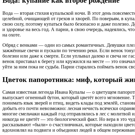
Вода: купание как второе рождение
Вода — вторая стихия купальской ночи. В этот день повсеместн
целебной, очищающей от грехов и хворей. По поверьям, в купал
свою силу, поэтому купаться было безопасно и даже полезно. Д
и здоровье на весь год. А парни, в свою очередь, надеялись, чт
на охоте.
Обряд с венками — один из самых романтичных. Девушки плели
зажжённые свечи и пускали по течению реки. Если венок тонул
болезни или даже к смерти. Если уплывал далеко и свеча не га
венок приставал к берегу или кружился на месте — это означало
уйти за ним пока не судьба. Парни старались поймать венок с
Цветок папоротника: миф, который жи
Самая известная легенда Ивана Купалы — о цветущем папоротн
выпускает огненный бутон, который цветёт всего мгновение. То
понимать язык зверей и птиц, видеть клады под землёй, стано
добыть его почти невозможно: лесная нечисть всячески охраняет
многие смельчаки каждый год отправлялись в лес с молитвой ил
никогда не цветёт — это биологический факт. Но вера в это чуд
рассказывают «были» о счастливчиках, которые находили цвето
вдохновлял на подвиги и объединял людей в общем переживан