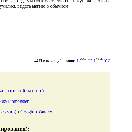
 нас. И тогда мы понимаем, что Иван Купала — это не
аучились видеть магию в обычном.
Узбекистан
World
Похожие публикации:
L
L
Y
G
и, фото, файлы и пр.)
io.uz/Libmonster
есь мир)
•
Google
•
Yandex
тирования):