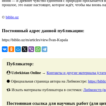
июня — и древнее чувство единения с природой просыпается в
прошлое, это наше настоящее, которое ждёт, чтобы мы вновь н
©
biblio.uz
Постоянный адрес данной публикации:
https://biblio.uz/m/articles/view/İvan-Kupala
Публикатор:
Uzbekistan Online
→
Контакты и другие материалы (стать
Официальная страница автора на Либмонстре:
https://bibl
Искать материалы публикатора в системах:
Либмонстр (в
Постоянная ссылка для научных работ (для ци