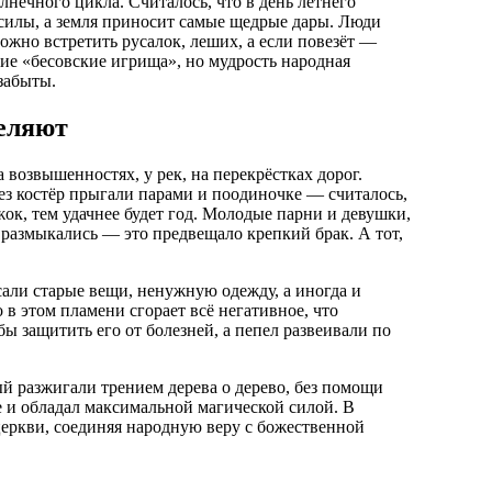
нечного цикла. Считалось, что в день летнего
силы, а земля приносит самые щедрые дары. Люди
ожно встретить русалок, леших, а если повезёт —
ие «бесовские игрища», но мудрость народная
забыты.
целяют
возвышенностях, у рек, на перекрёстках дорог.
з костёр прыгали парами и поодиночке — считалось,
жок, тем удачнее будет год. Молодые парни и девушки,
е размыкались — это предвещало крепкий брак. А тот,
сали старые вещи, ненужную одежду, а иногда и
в этом пламени сгорает всё негативное, что
бы защитить его от болезней, а пепел развеивали по
й разжигали трением дерева о дерево, без помощи
 и обладал максимальной магической силой. В
церкви, соединяя народную веру с божественной