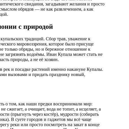
нтического свидания, загадывают желания и просто
смыслом обрядов — не как развлечением, а как
дой.
монии с природой
 купальских традиций. Сбор трав, уважение к
ического мировоззрения, которое было присуще
е только обряды, но и бережное отношение к
 не загрязнять водоёмы. Иван Купала может стать не
асть природы, а не её хозяин.
ов рек и посадке растений именно накануне Купалы.
ыми вызовами и придать празднику новый,
ять о том, как наши предки воспринимали мир:
 сжигает, а очищает, вода не топит, а исцеляет, а
ости (прыгнуть через костёр), мудрости (собирать
ника). В суете городов и гаджетов мы всё чаще
регу реки или просто посмотреть на закат в конце