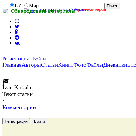
UZ
Мир
Узбекистана
делитесь с миром!
БИБЛИОТЕКА
Обнародовать материалы
Регистрация
·
Войти
·
Главная
Авторы
Статьи
Книги
Фото
Файлы
Дневники
Би
İvan Kupala
Текст статьи
·
Комментарии
Регистрация
Войти