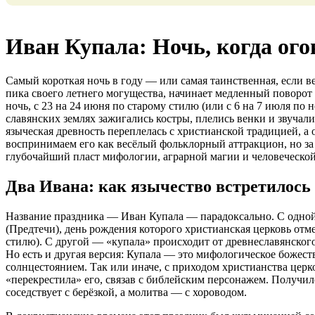
Иван Купала: Ночь, когда ого
Самый короткая ночь в году — или самая таинственная, если в
пика своего летнего могущества, начинает медленный поворот к
ночь, с 23 на 24 июня по старому стилю (или с 6 на 7 июля по 
славянских землях зажигались костры, плелись венки и звучал
языческая древность переплелась с христианской традицией, а
воспринимаем его как весёлый фольклорный аттракцион, но за
глубочайший пласт мифологии, аграрной магии и человеческо
Два Ивана: как язычество встретилось
Название праздника — Иван Купала — парадоксально. С одной
(Предтечи), день рождения которого христианская церковь отм
стилю). С другой — «купала» происходит от древнеславянског
Но есть и другая версия: Купала — это мифологическое божест
солнцестоянием. Так или иначе, с приходом христианства церк
«перекрестила» его, связав с библейским персонажем. Получил
соседствует с берёзкой, а молитва — с хороводом.