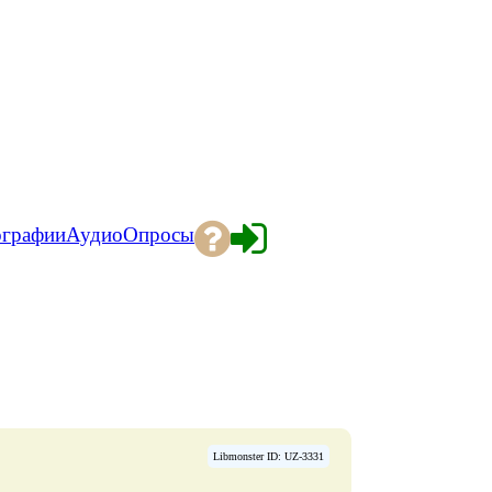
ографии
Аудио
Опросы
Libmonster ID: UZ-3331