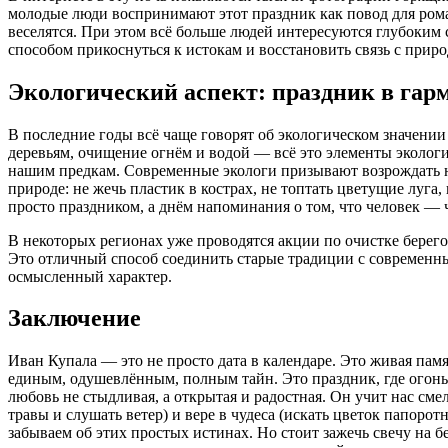
молодые люди воспринимают этот праздник как повод для рома
веселятся. При этом всё больше людей интересуются глубоким 
способом прикоснуться к истокам и восстановить связь с приро
Экологический аспект: праздник в гар
В последние годы всё чаще говорят об экологическом значении
деревьям, очищение огнём и водой — всё это элементы эколог
нашим предкам. Современные экологи призывают возрождать н
природе: не жечь пластик в кострах, не топтать цветущие луга,
просто праздником, а днём напоминания о том, что человек — ч
В некоторых регионах уже проводятся акции по очистке берег
Это отличный способ соединить старые традиции с современн
осмысленный характер.
Заключение
Иван Купала — это не просто дата в календаре. Это живая пам
единым, одушевлённым, полным тайн. Это праздник, где огонь не
любовь не стыдливая, а открытая и радостная. Он учит нас смел
травы и слушать ветер) и вере в чудеса (искать цветок папорот
забываем об этих простых истинах. Но стоит зажечь свечу на бе