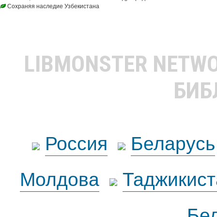
Сохраняя наследие Узбекистана
LIBMONSTER NETW
БИБ
Россия
Беларусь
Молдова
Таджикист
Бе