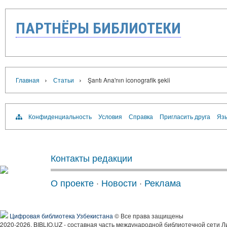
ПАРТНЁРЫ БИБЛИОТЕКИ
›
›
Главная
Статьи
Şantı Ana'nın iconografik şekli
Конфиденциальность
Условия
Справка
Пригласить друга
Язы
Контакты редакции
О проекте
·
Новости
·
Реклама
Цифровая библиотека Узбекистана
© Все права защищены
2020-2026, BIBLIO.UZ - составная часть международной библиотечной сети Л