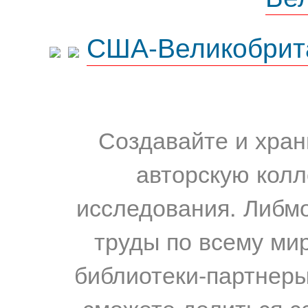
США-Великобрит
Создавайте и хран
авторскую колл
исследования. Либм
труды по всему мир
библиотеки-партнеры,
сможете делиться с