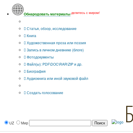
делитесь с миром!
Обнародовать материалы
Тип публикации
Статья, обзор, исследование
Книга
Художественная проза или поэзия
Запись в личном дневнике (блоге)
Фотодокументы
Файл(ы): PDF\DOC\RAR\ZIP и др.
Биография
Аудиокнига или иной звуковой файл
Дополнительные опции:
Создать голосование
UZ
Мир