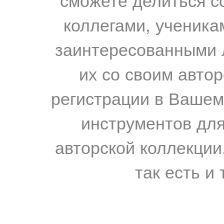
коллегами, ученика
заинтересованными 
их со своим авто
регистрации в Вашем
инструментов для
авторской коллекции.
так есть и 