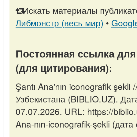
Искать материалы публикато
Либмонстр (весь мир)
•
Googl
Постоянная ссылка для
(для цитирования):
Şantı Ana'nın iconografik şekli
Узбекистана (BIBLIO.UZ). Дат
07.07.2026. URL: https://biblio.
Ana-nın-iconografik-şekli (дат