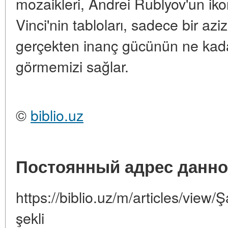
mozaikleri, Andrei Rublyov'un ik
Vinci'nin tabloları, sadece bir az
gerçekten inanç gücünün ne kada
görmemizi sağlar.
©
biblio.uz
Постоянный адрес данно
https://biblio.uz/m/articles/view/
şekli