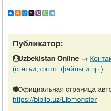
Публикатор:
→
Конта
Uzbekistan Online
(статьи, фото, файлы и пр.)
Официальная страница авто
https://biblio.uz/Libmonster