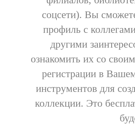
соцсети). Вы сможет
профиль с коллегами
другими заинтере
ознакомить их со свои
регистрации в Вашем
инструментов для соз
коллекции. Это бесплат
буд