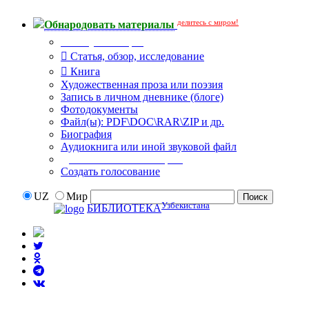
делитесь с миром!
Обнародовать материалы
Тип публикации
Статья, обзор, исследование
Книга
Художественная проза или поэзия
Запись в личном дневнике (блоге)
Фотодокументы
Файл(ы): PDF\DOC\RAR\ZIP и др.
Биография
Аудиокнига или иной звуковой файл
Дополнительные опции:
Создать голосование
UZ
Мир
Узбекистана
БИБЛИОТЕКА