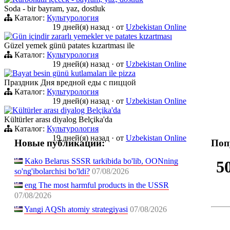
Soda - bir bayram, yaz, dostluk
Каталог:
Культурология
19 дней(я) назад
·
от
Uzbekistan Online
Gün içindir zararlı yemekler ve patates kızartması
Güzel yemek günü patates kızartması ile
Каталог:
Культурология
19 дней(я) назад
·
от
Uzbekistan Online
Bayat besin günü kutlamaları ile pizza
Праздник Дня вредной еды с пиццой
Каталог:
Культурология
19 дней(я) назад
·
от
Uzbekistan Online
Kültürler arası diyalog Belçika'da
Kültürler arası diyalog Belçika'da
Каталог:
Культурология
19 дней(я) назад
·
от
Uzbekistan Online
Новые публикации:
Поп
Kako Belarus SSSR tarkibida bo'lib, OONning
5
so'ng'ibolarchisi bo'ldi?
07/08/2026
eng The most harmful products in the USSR
07/08/2026
Yangi AQSh atomiy strategiyasi
07/08/2026