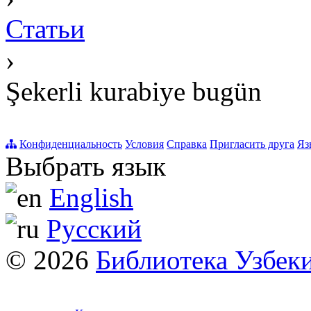
Статьи
›
Şekerli kurabiye bugün
Конфиденциальность
Условия
Справка
Пригласить друга
Яз
Выбрать язык
English
Русский
© 2026
Библиотека Узбек