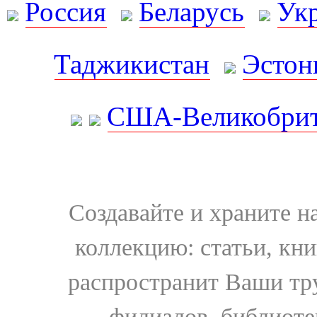
Россия
Беларусь
Ук
Таджикистан
Эстон
США-Великобрит
Создавайте и храните 
коллекцию: статьи, кн
распространит Ваши тру
филиалов, библиоте