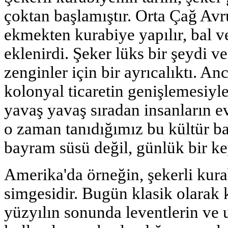
çoktan başlamıştır. Orta Çağ Avru
ekmekten kurabiye yapılır, bal 
eklenirdi. Şeker lüks bir şeydi v
zenginler için bir ayrıcalıktı. An
kolonyal ticaretin genişlemesiyl
yavaş yavaş sıradan insanların ev
o zaman tanıdığımız bu kültür ba
bayram süsü değil, günlük bir key
Amerika'da örneğin, şekerli kurab
simgesidir. Bugün klasik olarak k
yüzyılın sonunda leventlerin ve