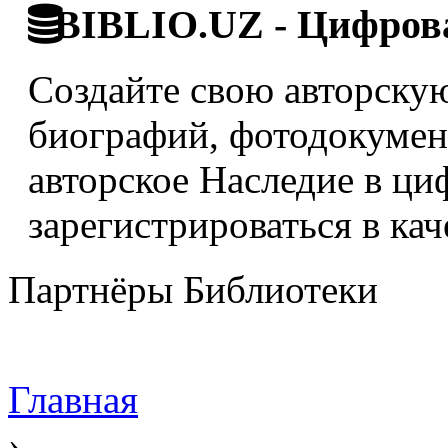
BIBLIO.UZ - Цифрова
Создайте свою авторскую
биографий, фотодокумент
авторское Наследие в ци
зарегистрироваться в кач
Партнёры Библиотеки
Главная
›