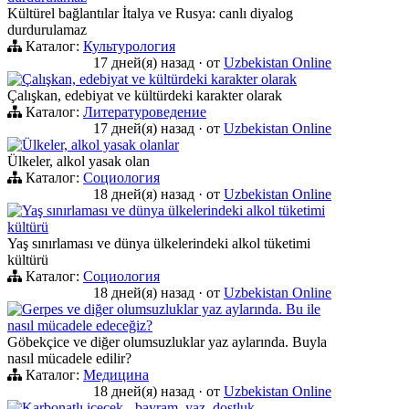
Kültürel bağlantılar İtalya ve Rusya: canlı diyalog
durdurulamaz
Каталог:
Культурология
17 дней(я) назад
·
от
Uzbekistan Online
Çalışkan, edebiyat ve kültürdeki karakter olarak
Çalışkan, edebiyat ve kültürdeki karakter olarak
Каталог:
Литературоведение
17 дней(я) назад
·
от
Uzbekistan Online
Ülkeler, alkol yasak olanlar
Ülkeler, alkol yasak olan
Каталог:
Социология
18 дней(я) назад
·
от
Uzbekistan Online
Yaş sınırlaması ve dünya ülkelerindeki alkol tüketimi
kültürü
Yaş sınırlaması ve dünya ülkelerindeki alkol tüketimi
kültürü
Каталог:
Социология
18 дней(я) назад
·
от
Uzbekistan Online
Gerpes ve diğer olumsuzluklar yaz aylarında. Bu ile
nasıl mücadele edeceğiz?
Göbekçice ve diğer olumsuzluklar yaz aylarında. Buyla
nasıl mücadele edilir?
Каталог:
Медицина
18 дней(я) назад
·
от
Uzbekistan Online
Karbonatlı içecek - bayram, yaz, dostluk