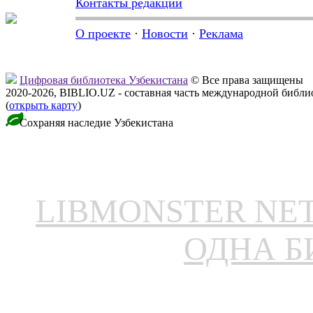
Контакты редакции
О проекте
·
Новости
·
Реклама
Цифровая библиотека Узбекистана
© Все права защищены
2020-2026, BIBLIO.UZ - составная часть международной библ
(
открыть карту
)
Сохраняя наследие Узбекистана
LIBMONSTER N
ОДНА Б