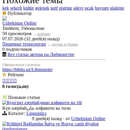
Похожие темы
kek
şekerli
kültür
gelenek
tarif
pişirme
ailevi
sıcak
bayram
süsleme
Публикатор
Uzbekistan Online
Tashkent, Узбекистан
59 просмотров
→
рейтинг
07.07.2026 (32 дней(я) назад)
Пищевые технологии
→
другие рубрики
0 подписчиков
Все статьи автора на Либмонстре
Официальная страница:
https://biblio.uz/Libmonster
Рейтинг





0 голос(а,ов)
Похожие статьи
Кунграт азербайджан алфавити ва тili
Күн азербайجان алфавити ва тили
Каталог:
Linguistics
9 дней(я) назад
·
от
Uzbekistan Online
Kültürel Bağlantılar İtalya ve Rusya: canlı diyalog
durdurulamaz