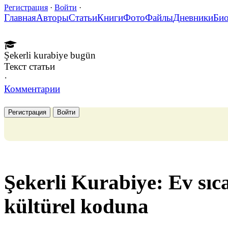
Регистрация
·
Войти
·
Главная
Авторы
Статьи
Книги
Фото
Файлы
Дневники
Би
Şekerli kurabiye bugün
Текст статьи
·
Комментарии
Регистрация
Войти
Şekerli Kurabiye: Ev sıc
kültürel koduna