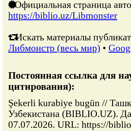
Официальная страница авто
https://biblio.uz/Libmonster
Искать материалы публикат
Либмонстр (весь мир)
•
Goog
Постоянная ссылка для на
цитирования):
Şekerli kurabiye bugün // Таш
Узбекистана (BIBLIO.UZ). Да
07.07.2026. URL: https://biblio