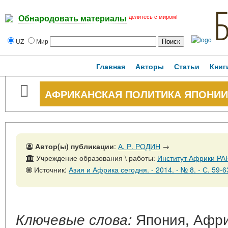
делитесь с миром!
Обнародовать материалы
UZ
Мир
Главная
Авторы
Статьи
Книг
АФРИКАНСКАЯ ПОЛИТИКА ЯПОНИИ
Автор(ы) публикации
:
А. Р. РОДИН
→
Учреждение образования \ работы:
Институт Африки РА
Источник:
Азия и Африка сегодня. - 2014. - № 8. - С. 59-6
Япония, Афри
Ключевые слова: