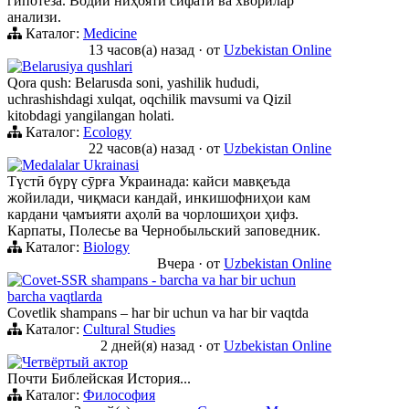
гипотеза. Водии ниҳояти сифати ва хворилар
анализи.
Каталог:
Medicine
13 часов(а) назад
·
от
Uzbekistan Online
Belarusiya qushlari
Qora qush: Belarusda soni, yashilik hududi,
uchrashishdagi xulqat, oqchilik mavsumi va Qizil
kitobdagi yangilangan holati.
Каталог:
Ecology
22 часов(а) назад
·
от
Uzbekistan Online
Medalalar Ukrainasi
Түстӣ бүрү сӯрға Украинада: кайси мавқеъда
жойилади, чиқмаси кандай, инкишофниҳои кам
кардани ҷамъияти аҳолӣ ва чорлошиҳои ҳифз.
Карпаты, Полесье ва Чернобыльский заповедник.
Каталог:
Biology
Вчера
·
от
Uzbekistan Online
Сovet-SSR shampans - barcha va har bir uchun
barcha vaqtlarda
Сovetlik shampans – har bir uchun va har bir vaqtda
Каталог:
Cultural Studies
2 дней(я) назад
·
от
Uzbekistan Online
Четвёртый актор
Почти Библейская История...
Каталог:
Философия