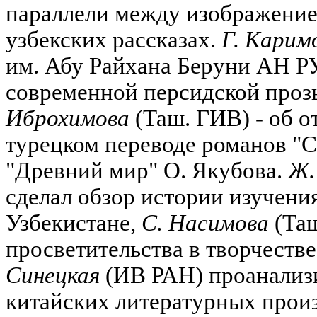
параллели между изображение
узбекских рассказах.
Г. Карим
им. Абу Райхана Беруни АН РУ
современной персидской прозы
Иброхимова
(Таш. ГИВ) - об о
турецком переводе романов "
"Древний мир" О. Якубова.
Ж.
сделал обзор истории изучени
Узбекистане,
С. Насимова
(Таш
просветительства в творчеств
Синецкая
(ИВ РАН) проанализи
китайских литературных прои