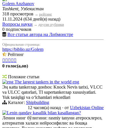
Golem Anzhanov
Tashkent, Узбекистан
318 просмотров
→
рейтинг
11.11.2024 (634 дней(я) назад)
Вопросы науки
→
другие рубрики
0 подписчиков
Все статьи автора на Либмонстре
Официальная страница:
https://biblio.uz/Golem
Рейтинг





0 голос(а,ов)
Похожие статьи
eng The largest tankers in the world eng
Эң кatta tankerлар донbos: Knock Nevis tarixi, VLCC
va ULCC qatorlari, TI supertankerлар xususiyatlari.
Yuk tasiqligi va oʻlchamlari rekordlari
Каталог:
Shipbuilding
12 часов(а) назад
·
от
Uzbekistan Online
Lenin qanday kasallik bilan kasallangan?
Ленин нинг бўлигини: rasmiy tanуни атеросклероз,
алтернатив халаси нейросифилис ва бошқа