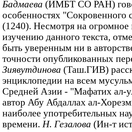
Бадмаева
(ИМБТ СО РАН) гово
особенностях "Сокровенного 
(1240). Несмотря на огромное
изучению данного текста, отме
быть уверенным ни в авторстве 
точности опубликованных пер
Зиявутдинова
(Таш.ГИВ) расск
энциклопедии на всем мусульм
Средней Азии - "Мафатих ал-ул
автор Абу Абдаллах ал-Хорезм
наиболее употребительных на
времени.
Н. Гезалова
(Ин-т ист