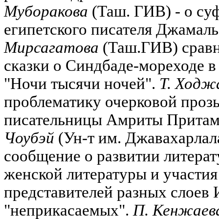
Муборакова
(Таш. ГИВ) - о су
египетского писателя Джамаль
Мирсагатова
(Таш.ГИВ) сравн
сказки о Синдбаде-мореходе 
"Ночи тысячи ночей".
Т. Ходж
проблематику очерковой проз
писательницы Амриты Прита
Чоубэй
(Ун-т им. Джавахарлал
сообщение о развитии литерат
женской литературы и участия
представителей разных слоев 
"неприкасаемых".
П. Кенжаев