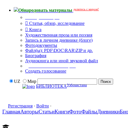
делитесь с миром!
Обнародовать материалы
Тип публикации
Статья, обзор, исследование
Книга
Художественная проза или поэзия
Запись в личном дневнике (блоге)
Фотодокументы
Файл(ы): PDF\DOC\RAR\ZIP и др.
Биография
Аудиокнига или иной звуковой файл
Дополнительные опции:
Создать голосование
UZ
Мир
Узбекистана
БИБЛИОТЕКА
Регистрация
·
Войти
·
Главная
Авторы
Статьи
Книги
Фото
Файлы
Дневники
Би