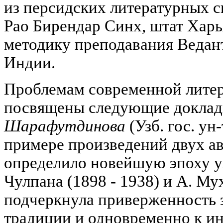
из персидских литературных с
Рао Бирендар Синх, штат Харь
методику преподавания Ведан
Индии.
Проблемам современной лите
посвящены следующие докла
Шарафутдинова
(Узб. гос. ун
примере произведений двух ав
определило новейшую эпоху уз
Чулпана (1898 - 1938) и А. Мух
подчеркнула приверженность э
традиции и одновременно к и