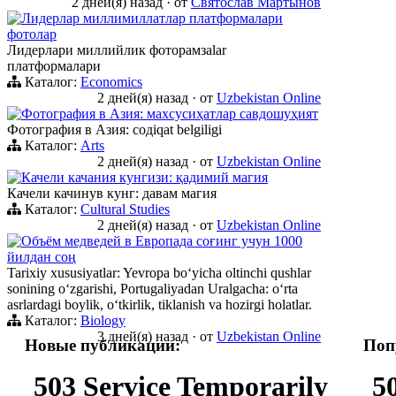
2 дней(я) назад
·
от
Святослав Мартынов
Лидерлар миллимиллатлар платформалари
фотолар
Лидерлари миллийлик фоторамзalar
платформалари
Каталог:
Economics
2 дней(я) назад
·
от
Uzbekistan Online
Фотография в Азия: махсусиҳатлар савдошуҳият
Фотография в Азия: содiqat belgiligi
Каталог:
Arts
2 дней(я) назад
·
от
Uzbekistan Online
Качели качания кунгизи: қадимий магия
Качели качинув кунг: давам магия
Каталог:
Cultural Studies
2 дней(я) назад
·
от
Uzbekistan Online
Объём медведей в Европада соғинг учун 1000
йилдан соң
Tarixiy xususiyatlar: Yevropa boʻyicha oltinchi qushlar
sonining oʻzgarishi, Portugaliyadan Uralgacha: oʻrta
asrlardagi boylik, oʻtkirlik, tiklanish va hozirgi holatlar.
Каталог:
Biology
3 дней(я) назад
·
от
Uzbekistan Online
Новые публикации:
Поп
503 Service Temporarily
5