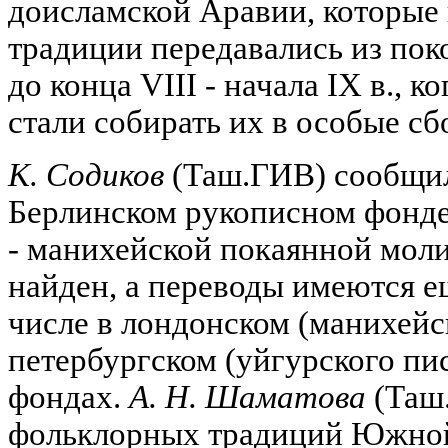
доисламской Аравии, которые 
традиции передавались из пок
до конца VIII - начала IX в., 
стали собирать их в особые сб
К. Содиков
(Таш.ГИВ) сообщил
Берлинском рукописном фонде
- манихейской покаянной моли
найден, а переводы имеются ещ
числе в лондонском (манихейс
петербургском (уйгурского пи
фондах.
А. Н. Шаматова
(Таш.
фольклорных традиций Южной