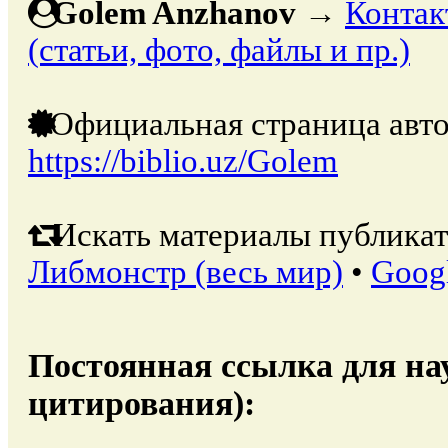
Golem Anzhanov
→
Контак
(статьи, фото, файлы и пр.)
Официальная страница авто
https://biblio.uz/Golem
Искать материалы публикат
Либмонстр (весь мир)
•
Goog
Постоянная ссылка для на
цитирования):