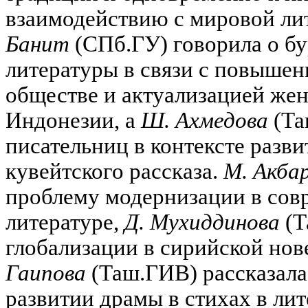
взаимодействию с мировой ли
Банит
(СПб.ГУ) говорила о б
литературы в связи с повыше
обществе и актуализацией жен
Индонезии, а
Ш. Ахмедова
(Та
писательниц в контексте разв
кувейтского рассказа.
М. Акба
проблему модернизации в сов
литературе,
Д. Мухиддинова
(Т
глобализации в сирийской нов
Гаипова
(Таш.ГИВ) рассказала
развитии драмы в стихах в лит