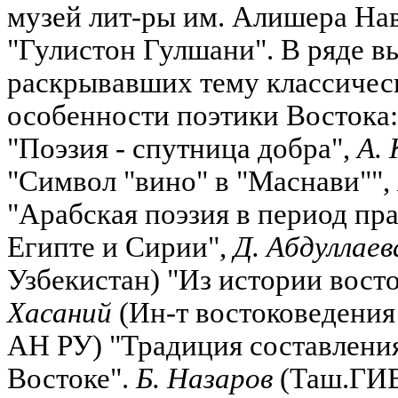
музей лит-ры им. Алишера Нав
"Гулистон Гулшани". В ряде в
раскрывавших тему классическ
особенности поэтики Востока
"Поэзия - спутница добра",
А. 
"Символ "вино" в "Маснави"",
"Арабская поэзия в период пр
Египте и Сирии",
Д. Абдуллаев
Узбекистан) "Из истории вост
Хасаний
(Ин-т востоковедения
АН РУ) "Традиция составления
Востоке".
Б. Назаров
(Таш.ГИВ)