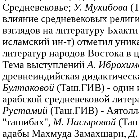
Средневековье;
У. Мухибова
(Т
влияние средневековых религ
взглядов на литературу Бхакти
исламский ин-т) отметил уник
литератур народов Востока в 
Тема выступлений
А. Иброхим
древнеиндийская дидактическ
Бултаковой
(Таш.ГИВ) - один 
арабской средневековой литер
Рустамий
(Таш.ГИВ) - Аятолл
"ташибах",
М. Насыровой
(Таш
адабы Махмуда Замахшари,
Д.