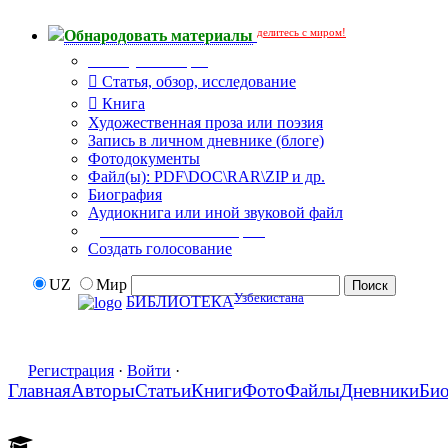
делитесь с миром!
Обнародовать материалы
Тип публикации
Статья, обзор, исследование
Книга
Художественная проза или поэзия
Запись в личном дневнике (блоге)
Фотодокументы
Файл(ы): PDF\DOC\RAR\ZIP и др.
Биография
Аудиокнига или иной звуковой файл
Дополнительные опции:
Создать голосование
UZ
Мир
Узбекистана
БИБЛИОТЕКА
Регистрация
·
Войти
·
Главная
Авторы
Статьи
Книги
Фото
Файлы
Дневники
Би