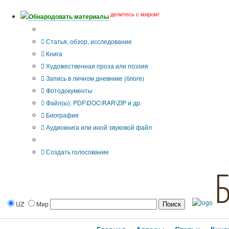
делитесь с миром!
Обнародовать материалы
Тип публикации
Статья, обзор, исследование
Книга
Художественная проза или поэзия
Запись в личном дневнике (блоге)
Фотодокументы
Файл(ы): PDF\DOC\RAR\ZIP и др.
Биография
Аудиокнига или иной звуковой файл
Дополнительные опции:
Создать голосование
UZ
Мир