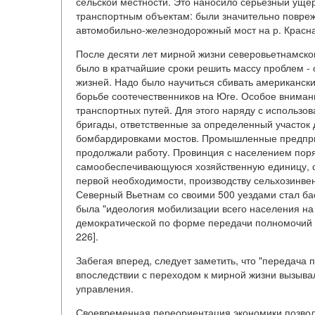
сельской местности. Это наносило серьезный ущер
транспортным объектам: были значительно повреж
автомобильно-железнодорожный мост на р. Красна
После десяти лет мирной жизни северовьетнамско
было в кратчайшие сроки решить массу проблем - 
жизней. Надо было научиться сбивать американск
борьбе соотечественников на Юге. Особое внима
транспортных путей. Для этого наряду с использ
бригады, ответственные за определенный участок
бомбардировками мостов. Промышленные предприя
продолжали работу. Провинция с населением пор
самообеспечивающуюся хозяйственную единицу, с
первой необходимости, производству сельхозинве
Северный Вьетнам со своими 500 уездами стал б
была "идеология мобилизации всего населения на 
демократической по форме передачи полномочий на
226].
Забегая вперед, следует заметить, что "передача
впоследствии с переходом к мирной жизни вызыва
управления.
Своевременная переориентация экономики позволи