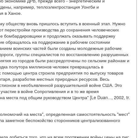
б экономике ДРВ, прежде всего - энергетическим и
дены, например, теплоэлектростанция Уонгби и
я в Ханое.
му обществу вновь пришлось вступить в военный этап. Нужно
от перестройки производства до сохранения человеческих
ие бомбардировщики и продолжать оказывать поддержку
ние обращалось на поддержание в рабочем состоянии
ованием воинских частей были созданы молодежные рабочие
 дороги, группы специалистов по восстановлению разрушенных
тия из городов были рассредоточены по сельским районам и
ядка полутора миллионов человек превращалась в
 помощью центра строила предприятия по выпуску товаров
нтаря, разработке местных природных ресурсов. Весь
астионом в необъявленной разрушительной войне США. Это
участие в войне Сопротивления и в то же время
 места под общим руководством Центра" [Le Duan..., 2002, tr.
 полномочий на места", определенная самостоятельность "мест"
ла заметное беспокойство сторонников централизованного
ла добиться того, что на всем протяжении войны цены на рис,