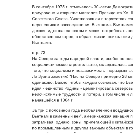
В сентябре 1975 г. отмечалось 30-летие Демократ
приурочено и открытие мавзолея Президента Хо Ш
Советского Союза. Участвовавшая в торжествах со
перспективам воссоединения Вьетнама. Вьетнамска
должен идти шаг за шагом и может потребовать не
общественном строе, в образе жизни, психологии 
Вьетнама.
стр. 73
На Севере за годы народной власти, особенно посл
социалистическое строительство, складывалась с
того, что социализм и независимость -неразрывны
Ле Зуана заметил: "Нас на Севере примерно 28 млн
одинаково. Важно, чтобы каждый сознавал, что Вь
идея - единство Родины - цементировала северов
неисчислимые трудности и потери, в том числе и
начавшейся в 1964 г.
За три с половиной года необъявленной воздушно
Вьетнам в каменный век", американская авиация п
затрагивая, однако, зоны, прилегающей к китайско
по промышленным и другим важным объектам в го