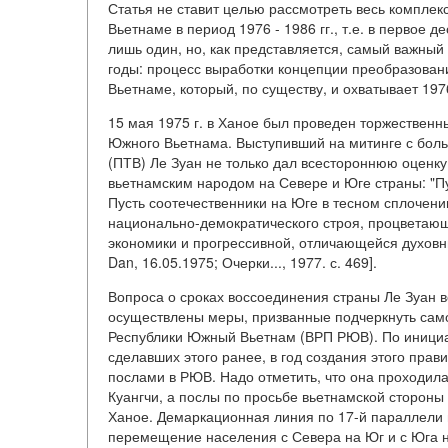
Статья не ставит целью рассмотреть весь компле
Вьетнаме в период 1976 - 1986 гг., т.е. в первое
лишь один, но, как представляется, самый важный 
годы: процесс выработки концепции преобразован
Вьетнаме, который, по существу, и охватывает 1976
15 мая 1975 г. в Ханое был проведен торжествен
Южного Вьетнама. Выступивший на митинге с бол
(ПТВ) Ле Зуан не только дал всестороннюю оценку
вьетнамским народом на Севере и Юге страны: "Пу
Пусть соотечественники на Юге в тесном сплочен
национально-демократического строя, процветаю
экономики и прогрессивной, отличающейся духовн
Dan, 16.05.1975; Очерки..., 1977. с. 469].
Вопроса о сроках воссоединения страны Ле Зуан в
осуществлены меры, призванные подчеркнуть сам
Республики Южный Вьетнам (ВРП РЮВ). По инициа
сделавших этого ранее, в год создания этого пра
послами в РЮВ. Надо отметить, что она проходила
Куангчи, а послы по просьбе вьетнамской стороны 
Ханое. Демаркационная линия по 17-й параллели 
перемещение населения с Севера на Юг и с Юга н