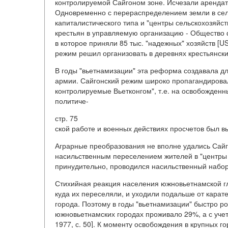
контролируемой Сайгоном зоне. Исчезали арендат
Одновременно с перераспределением земли в сель
капиталистического типа и "центры сельскохозяйс
крестьян в управляемую организацию - Общество
в которое приняли 85 тыс. "надежных" хозяйств [USAID
режим решил организовать в деревнях крестьянск
В годы "вьетнамизации" эта реформа создавала д
армии. Сайгонский режим широко пропагандировал
контролируемые Вьетконгом", т.е. на освобожденн
политиче-
стр. 75
ской работе и военных действиях просчетов был в
Аграрные преобразования не вполне удались Сайг
насильственным переселением жителей в "центры
принудительно, проводился насильственный набор в
Стихийная реакция населения южновьетнамской гл
куда их переселяли, и уходили подальше от карат
города. Поэтому в годы "вьетнамизации" быстро ро
южновьетнамских городах проживало 29%, а с учет
1977, с. 50]. К моменту освобождения в крупных