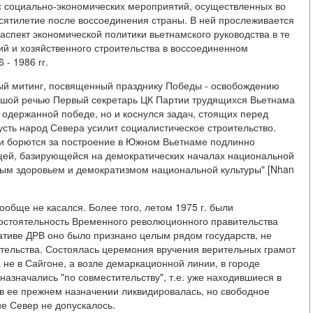
кс социально-экономических мероприятий, осуществленных во
 десятилетие после воссоединения страны. В ней прослеживается
аспект экономической политики вьетнамского руководства в те
ий и хозяйственного строительства в воссоединенном
 - 1986 гг.
ный митинг, посвященный празднику Победы - освобождению
ьшой речью Первый секретарь ЦК Партии трудящихся Вьетнама
 одержанной победе, но и коснулся задач, стоящих перед
сть народ Севера усилит социалистическое строительство.
ии борются за построение в Южном Вьетнаме подлинно
щей, базирующейся на демократических началах национальной
ым здоровьем и демократизмом национальной культуры" [Nhan
ообще не касался. Более того, летом 1975 г. были
остоятельность Временного революционного правительства
тиве ДРВ оно было признано целым рядом государств, не
вительства. Состоялась церемония вручения верительных грамот
 не в Сайгоне, а возле демаркационной линии, в городе
назначались "по совместительству", т.е. уже находившиеся в
в ее прежнем назначении ликвидировалась, но свободное
е Север не допускалось.