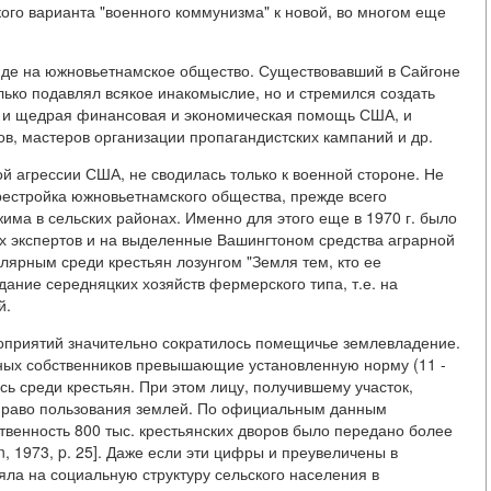
ого варианта "военного коммунизма" к новой, во многом еще
яде на южновьетнамское общество. Существовавший в Сайгоне
ько подавлял всякое инакомыслие, но и стремился создать
ь и щедрая финансовая и экономическая помощь США, и
в, мастеров организации пропагандистских кампаний и др.
 агрессии США, не сводилась только к военной стороне. Не
рестройка южновьетнамского общества, прежде всего
има в сельских районах. Именно для этого еще в 1970 г. было
х экспертов и на выделенные Вашингтоном средства аграрной
ярным среди крестьян лозунгом "Земля тем, кто ее
ание середняцких хозяйств фермерского типа, т.е. на
й.
оприятий значительно сократилось помещичье землевладение.
ных собственников превышающие установленную норму (11 -
сь среди крестьян. При этом лицу, получившему участок,
 право пользования землей. По официальным данным
бственность 800 тыс. крестьянских дворов было передано более
tin, 1973, p. 25]. Даже если эти цифры и преувеличены в
яла на социальную структуру сельского населения в