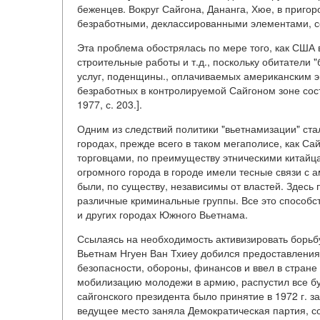
беженцев. Вокруг Сайгона, Дананга, Хюе, в приго
безработными, деклассированными элементами, с
Эта проблема обострялась по мере того, как США 
строительные работы и т.д., поскольку обитатели
услуг, поденщины., оплачиваемых американским эк
безработных в контролируемой Сайгоном зоне сост
1977, с. 203.].
Одним из следствий политики "вьетнамизации" ста
городах, прежде всего в таком мегаполисе, как Са
торговцами, по преимуществу этническими китайц
огромного города в городе имели тесные связи с
были, по существу, независимы от властей. Здесь 
различные криминальные группы. Все это способст
и других городах Южного Вьетнама.
Ссылаясь на необходимость активизировать борьбу
Вьетнам Нгуен Ван Тхиеу добился предоставлени
безопасности, обороны, финансов и ввел в стране
мобилизацию молодежи в армию, распустил все б
сайгонского президента было принятие в 1972 г. з
ведущее место заняла Демократическая партия, со