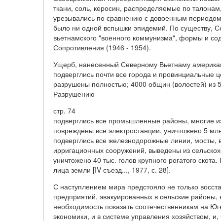
ткани, соль, керосин, распределяемые по талона
урезывались по сравнению с довоенным периодом.
было ни одной вспышки эпидемий. По существу, С
вьетнамского "военного коммунизма", формы и со
Сопротивления (1946 - 1954).
Ущерб, нанесенный Северному Вьетнаму америка
подверглись почти все города и провинциальные 
разрушены полностью; 4000 общин (волостей) из 
Разрушению
стр. 74
подверглись все промышленные районы, многие из
повреждены все электростанции, уничтожено 5 млн
подверглись все железнодорожные линии, мосты, 
ирригационных сооружений, выведены из сельскохо
уничтожено 40 тыс. голов крупного рогатого скота
лица земли [IV съезд..., 1977, с. 28].
С наступлением мира предстояло не только восста
предприятий, эвакуированных в сельские районы, 
необходимость показать соотечественникам на Юге
экономики, и в системе управления хозяйством, и,