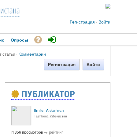
кистана
Регистрация
·
Войти
ио
Опросы
т статьи
·
Комментарии
Регистрация
Войти
ПУБЛИКАТОР
Ilmira Askarova
Tashkent, Узбекистан
→
рейтинг
356 просмотров