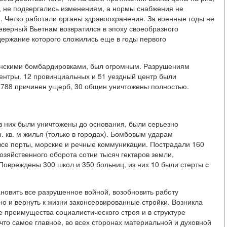
м, не подвергались изменениям, а нормы снабжения не
 Четко работали органы здравоохранения. За военные годы не
еверный Вьетнам возвратился в эпоху своеобразного
держание которого сложились еще в годы первого
нскими бомбардировками, был огромным. Разрушениям
центры. 12 провинциальных и 51 уездный центр были
5788 причинен ущерб, 30 общин уничтожены полностью.
 них были уничтожены до основания, были серьезно
. кв. м жилья (только в городах). Бомбовым ударам
все порты, морские и речные коммуникации. Пострадали 160
зяйственного оборота сотни тысяч гектаров земли,
. Повреждены 300 школ и 350 больниц, из них 10 были стерты с
новить все разрушенное войной, возобновить работу
но и вернуть к жизни законсервированные стройки. Возникла
 преимущества социалистического строя и в структуре
 что самое главное, во всех сторонах материальной и духовной