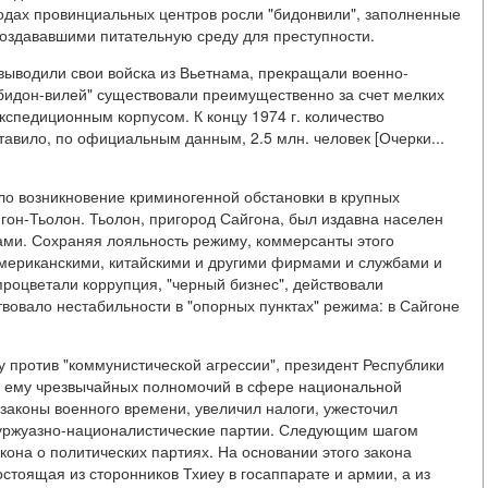
родах провинциальных центров росли "бидонвили", заполненные
оздававшими питательную среду для преступности.
выводили свои войска из Вьетнама, прекращали военно-
 "бидон-вилей" существовали преимущественно за счет мелких
спедиционным корпусом. К концу 1974 г. количество
авило, по официальным данным, 2.5 млн. человек [Очерки...
ло возникновение криминогенной обстановки в крупных
йгон-Тьолон. Тьолон, пригород Сайгона, был издавна населен
ами. Сохраняя лояльность режиму, коммерсанты этого
 американскими, китайскими и другими фирмами и службами и
процветали коррупция, "черный бизнес", действовали
вовало нестабильности в "опорных пунктах" режима: в Сайгоне
 против "коммунистической агрессии", президент Республики
я ему чрезвычайных полномочий в сфере национальной
 законы военного времени, увеличил налоги, ужесточил
уржуазно-националистические партии. Следующим шагом
акона о политических партиях. На основании этого закона
стоящая из сторонников Тхиеу в госаппарате и армии, а из