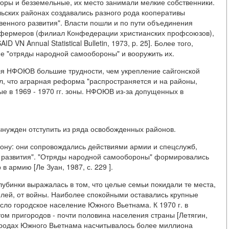
оры и безземельные, их место занимали мелкие собственники.
ских районах создавались разного рода кооперативы
твенного развития". Власти пошли и по пути объединения
 фермеров (филиал Конфедерации христианских профсоюзов),
 VN Annual Statistical Bulletin, 1973, p. 25]. Более того,
ие "отряды народной самообороны" и вооружить их.
ля НФОЮВ большие трудности, чем укрепление сайгонской
, что аграрная реформа "распространяется и на районы,
ые в 1969 - 1970 гг. зоны. НФОЮВ из-за допущенных в
ынужден отступить из ряда освобожденных районов.
ону: они сопровождались действиями армии и спецслужб,
 развития". "Отряды народной самообороны" формировались
 армию [Ле Зуан, 1987, с. 229 ].
убинки выражалась в том, что целые семьи покидали те места,
елей, от войны. Наиболее спокойными оставались крупные
сло городское население Южного Вьетнама. К 1970 г. в
ом пригородов - почти половина населения страны [Летягин,
 городах Южного Вьетнама насчитывалось более миллиона