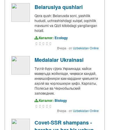
Belarusiya qushlari
Qora qush: Belarusda soni, yashilik
hududi, uchrashishdagi xulqat, oqchilik
mavsumi va Qizil kitobdagi yangilangan
holati.
Каталог:
Ecology
Вчера
·
от
Uzbekistan Online
Medalalar Ukrainasi
Түстӣ бүрү сӯрға Украинада: кайси
мавқеъда жойилади, чиқмаси кандай,
инкишофниҳои кам кардани ҷамъияти
аҳолӣ ва чорлошиҳои ҳифз. Карпаты,
Полесье ва Чернобыльский
заповедник.
Каталог:
Biology
Вчера
·
от
Uzbekistan Online
Сovet-SSR shampans -