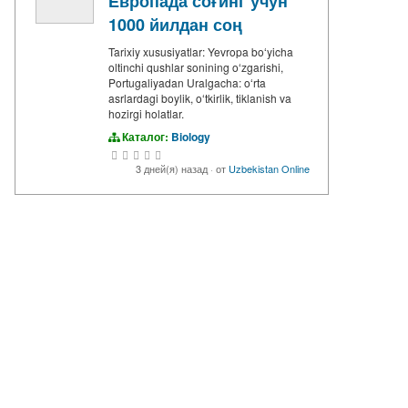
Европада соғинг учун
1000 йилдан соң
Tarixiy xususiyatlar: Yevropa boʻyicha
oltinchi qushlar sonining oʻzgarishi,
Portugaliyadan Uralgacha: oʻrta
asrlardagi boylik, oʻtkirlik, tiklanish va
hozirgi holatlar.
Каталог:
Biology
3 дней(я) назад
·
от
Uzbekistan Online