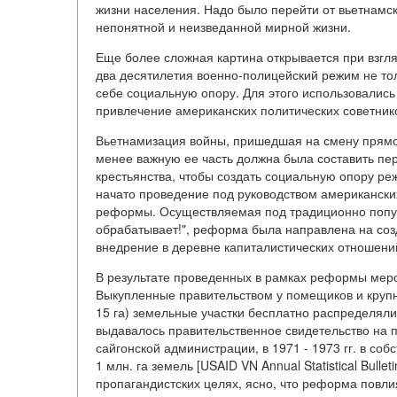
жизни населения. Надо было перейти от вьетнамск
непонятной и неизведанной мирной жизни.
Еще более сложная картина открывается при взгл
два десятилетия военно-полицейский режим не тол
себе социальную опору. Для этого использовалис
привлечение американских политических советнико
Вьетнамизация войны, пришедшая на смену прямой
менее важную ее часть должна была составить пе
крестьянства, чтобы создать социальную опору реж
начато проведение под руководством американски
реформы. Осуществляемая под традиционно попул
обрабатывает!", реформа была направлена на созд
внедрение в деревне капиталистических отношени
В результате проведенных в рамках реформы мер
Выкупленные правительством у помещиков и круп
15 га) земельные участки бесплатно распределяли
выдавалось правительственное свидетельство на
сайгонской администрации, в 1971 - 1973 гг. в со
1 млн. га земель [USAID VN Annual Statistical Bulle
пропагандистских целях, ясно, что реформа повли