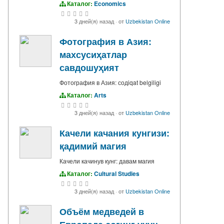
Каталог:
Economics
3 дней(я) назад
·
от
Uzbekistan Online
Фотография в Азия:
махсусиҳатлар
савдошуҳият
Фотография в Азия: содiqat belgiligi
Каталог:
Arts
3 дней(я) назад
·
от
Uzbekistan Online
Качели качания кунгизи:
қадимий магия
Качели качинув кунг: давам магия
Каталог:
Cultural Studies
3 дней(я) назад
·
от
Uzbekistan Online
Объём медведей в