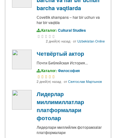
barcha va har bir uchun
barcha vaqtlarda
Сovetlik shampans – har bir uchun va
har bir vaqtda
Каталог:
Cultural Studies
2 дней(я) назад
·
от
Uzbekistan Online
Четвёртый актор
Почти Библейская История...
Каталог:
Философия
2 дней(я) назад
·
от
Святослав Мартынов
Лидерлар
миллимиллатлар
платформалари
фотолар
Лидерлари миллийлик фоторамзalar
платформалари