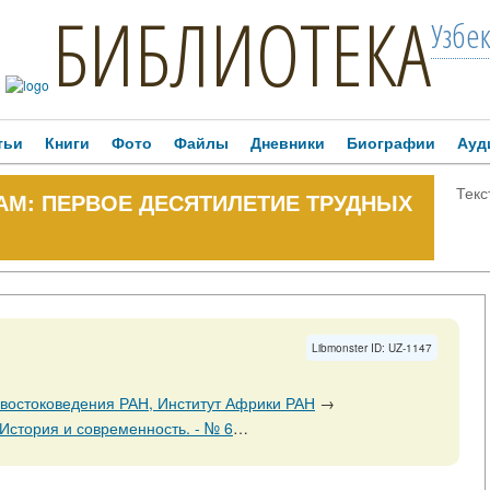
БИБЛИОТЕКА
Узбе
тьи
Книги
Фото
Файлы
Дневники
Биографии
Ауд
Текс
М: ПЕРВОЕ ДЕСЯТИЛЕТИЕ ТРУДНЫХ
Libmonster ID: UZ-1147
 востоковедения РАН, Институт Африки РАН
→
ность. - № 6. - 31 декабря. - 2008. - С. 73-85.
→