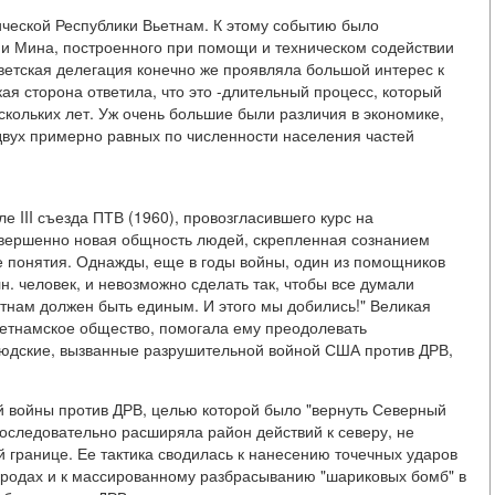
ической Республики Вьетнам. К этому событию было
и Мина, построенного при помощи и техническом содействии
ветская делегация конечно же проявляла большой интерес к
я сторона ответила, что это -длительный процесс, который
скольких лет. Уж очень большие были различия в экономике,
двух примерно равных по численности населения частей
е III съезда ПТВ (1960), провозгласившего курс на
овершенно новая общность людей, скрепленная сознанием
е понятия. Однажды, еще в годы войны, один из помощников
. человек, и невозможно сделать так, чтобы все думали
етнам должен быть единым. И этого мы добились!" Великая
ьетнамское общество, помогала ему преодолевать
 людские, вызванные разрушительной войной США против ДРВ,
й войны против ДРВ, целью которой было "вернуть Северный
оследовательно расширяла район действий к северу, не
й границе. Ее тактика сводилась к нанесению точечных ударов
родах и к массированному разбрасыванию "шариковых бомб" в