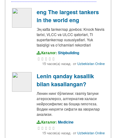
eng The largest tankers
in the world eng
Эң кatta tankerлар донbos: Knock Nevis
tarixi, VLCC va ULCC qatorlari, TI
supertankerлар xususiyatlari. Yuk
tasiqligi va oʻlchamlari rekordlari
Каталог:
Shipbuilding
15 часов(а) назад
·
от
Uzbekistan Online
Lenin qanday kasallik
bilan kasallangan?
Ленин нинг бўлигини: rasmiy tanуни
атеросклероз, алтернатив халаси
нейросифилис ва бошқа гипотеза.
Водии ниҳояти сифати ва хворилар
анализи.
Каталог:
Medicine
15 часов(а) назад
·
от
Uzbekistan Online