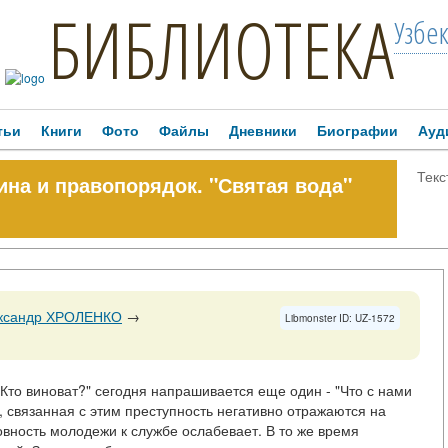
БИБЛИОТЕКА
Узбе
тьи
Книги
Фото
Файлы
Дневники
Биографии
Ауд
Текс
на и правопорядок. "Святая вода"
ександр ХРОЛЕНКО
→
Libmonster ID: UZ-1572
"Кто виноват?" сегодня напрашивается еще один - "Что с нами
, связанная с этим преступность негативно отражаются на
вность молодежи к службе ослабевает. В то же время