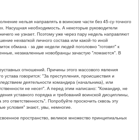
нение нельзя направлять в воинские части без 45-су-точного
х. Насущная необходимость. А некоторые руководители
о ничего не узнает. Поэтому уже через пару недель направляют
шение нехваткой личного состава или какой-то иной
ток обмана - за две недели людей поголовно "готовят" к
ченные, незакаленные новобранцы зачастую "ломаются". В
неуставных отношений. Причины этого массового явления
о устава говорится: "За преступления, происшествия и
едствием деятельности командира (начальника), или
ственности не несет". А перед этим написано: "Командир, не
ения уставного порядка и требований воинской дисциплины,
 это ответственность". Попробуйте проскочить сквозь эту
ые условия" знают, увы, немногие.
своенное пространство, великое множество принципиальных