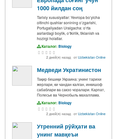
Европада соғинг учун
1000 йилдан соң
Tarixiy xususiyatlar: Yevropa boʻyicha
oltinchi qushlar sonining oʻzgarishi,
Portugaliyadan Uralgacha: oʻrta
asrlardagi boylik, oʻtkirlik, tiklanish va
hozirgi holatlar.
Каталог:
Biology
2 дней(я) назад
·
от
Uzbekistan Online
Медведи Укратинистон
Тақир бешиқи Украина: унинг тарихи
жерлари, ки чандан калган, инкишоф
сабаблари ва сакзо чоралари. Карпат,
Полесье ва Чернобыль махаллама.
Каталог:
Biology
2 дней(я) назад
·
от
Uzbekistan Online
Утренний рӯйҳати ва
унинг мавқеъи