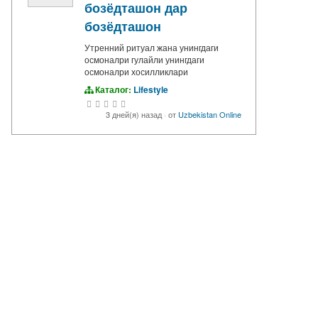
бозёдташон дар
бозёдташон
Утренний ритуал жана унингдаги
осмоналри гулайли унингдаги
осмоналри хосилликлари
Каталог:
Lifestyle
3 дней(я) назад
·
от
Uzbekistan Online