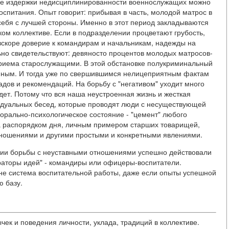
все издержки недисциплинированности военнослужащих можно
спитания. Опыт говорит: прибывая в часть, молодой матрос в
себя с лучшей стороны. Именно в этот период закладываются
ком коллективе. Если в подразделении процветают грубость,
 вскоре доверие к командирам и начальникам, надежды на
но свидетельствуют: девяносто процентов молодых матросов-
 приема старослужащими. В этой обстановке полукриминальный
анным. И тогда уже по свершившимся нелицеприятным фактам
дов и рекомендаций. На борьбу с "негативом" уходит много
едет. Потому что вся наша неустроенная жизнь и жесткая
идуальных бесед, которые проводят люди с несуществующей
Морально-психологическое состояние - "цемент" любого
 а распорядком дня, личным примером старших товарищей,
тношениями и другими простыми и конкретными явлениями.
ории борьбы с неуставными отношениями успешно действовали
нераторы идей" - командиры или офицеры-воспитатели.
не система воспитательной работы, даже если опыты успешной
 базу.
ек и поведения личности, уклада, традиций в коллективе.