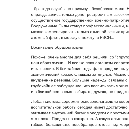
- Два года службы по призыву - безобразно мало. 
оправдывались только допе- рестроечным высоким 
осуществление государственной военно-патриотич
Вооруженные Силы станут профессиональными, над
можно компенсировать только отменой всяких при
атомный флот, в морскую пехоту, в РВСН...
Воспитание образом жизни
Похоже, очень многие для себя решили: со "спрутом
наш образ жизни... И все же пока организм сопрот
исключение. В ближайшие годы флот вряд ли полу
экономический кризис слишком затянулся. Можно о
внутренние резервы. Большие надежды связаны с в
глубочайшее заблуждение, что воспитывать можно 
и в ближайшее время выбирать, думаю, не придетс
Любая система содержит основополагающие координа
воспитательной работы сегодня имеет достаточно
учитывает внутренний багаж молодежи с простыми и
это плохо. Предельно конкретно. А какую альтер
гибкое, большинство новобранцев готовы под корр