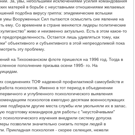
ний. За, увы, небольшими исключениями усилия командования
тских матерей в борьбе с неуставными отношениями желаемых
ношений подобна вирусу гриппа: эпидемические вспышки
е умы Вооруженных Сил пытаются осмыслить сие явление на
ять ему. Со временем в стране меняются лидеры политические
хулиганство" живо и неизменно актуально. Есть в этом какое-то
я предопределенность. Остается лишь удивляться тому, как
ики" объективного и субъективного в этой непреодолимой пока
смотреть эту проблему.
ений на Тихоокеанском флоте пришелся на 1996 год. Тогда в
сленное пополнение призыва осени 1995- го. На
суицидам.
гих соединениях ТОФ надежной профилактикой самоубийств и
абота психологов. Именно в тот период в объединении
первичного и углубленного психологического выявления
екомендациям психологов ежегодно десяткам военнослужащих
хике подбирали другие места службы или увольняли их в запас.
ю подготовку командиров для работы с "неустойчивыми"
 психологического изучения внедрили систему допуска
меры позволили значительно снизить потери людей в
ли. Прикладная психология - скорее селекция, нежели