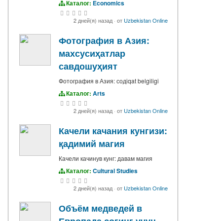
Каталог:
Economics
2 дней(я) назад
·
от
Uzbekistan Online
Фотография в Азия:
махсусиҳатлар
савдошуҳият
Фотография в Азия: содiqat belgiligi
Каталог:
Arts
2 дней(я) назад
·
от
Uzbekistan Online
Качели качания кунгизи:
қадимий магия
Качели качинув кунг: давам магия
Каталог:
Cultural Studies
2 дней(я) назад
·
от
Uzbekistan Online
Объём медведей в