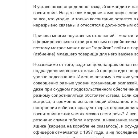
В уставе четко определено: каждый командир и на
воспитание. На деле же младшие командиры, офи
за все, что угодно, и только воспитание остается
неразрывно связаны и относятся к должностным о
Причина многих неуставных отношений - жесткая и
сформировавшихся отрицательным воздействием н
поэтому матрос может даже "геройски" пойти в тюр
(избиение) младшего товарища для него важнее вс
Независимо от того, ведется целенаправленная во
подразделении воспитательный процесс идет непре
уровне подсознания. Именно поэтому в схожих ус
совершенно разные уровни организации экипажей.
даже при скудном продовольственном обеспечении
разному сопротивляться обстоятельствам. Если ко
матроса, а временно исполняющий обязанности ко
построении избивает сразу четверых недисциплини
воспитании в этих частях можно вести речь? И вс
резонанс случая гибели матроса, в наказание за
ящике (карцера на корабле не оказалось), и осужд
офицеров отмечается с 1997 года, и не последнее