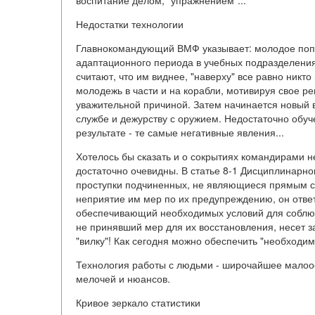
воспитание делом, "упражнением"...
Недостатки технологии
Главнокомандующий ВМФ указывает: молодое попол
адаптационного периода в учебных подразделения
считают, что им виднее, "наверху" все равно никт
молодежь в части и на корабли, мотивируя свое ре
уважительной причиной. Затем начинается новый ви
службе и дежурству с оружием. Недостаточно обу
результате - те самые негативные явления...
Хотелось бы сказать и о сокрытиях командирами 
достаточно очевидны. В статье 8-1 Дисциплинарног
проступки подчиненных, не являющиеся прямым сл
неприятие им мер по их предупреждению, он ответ
обеспечивающий необходимых условий для соблюд
не принявший мер для их восстановления, несет за
"вилку"! Как сегодня можно обеспечить "необходим
Технология работы с людьми - широчайшее малоо
мелочей и нюансов.
Кривое зеркало статистики