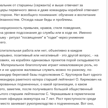
чальник от старшины (сержанта) и выше отвечает за
церы первичного звена и даже командиры кораблей отвечают
 в стороне. Нет всеобщего понимания: обучение и воспитание
бязанностям. Отсюда наши беды и проблемы.
нерционность привычек, нравов, стиля поведения,
а уровне подсознания до службы или в ходе ее. Именно
ьму - ритуал "посвящения" в "годки" через унижение
его.
спитательная работа или нет, объективно в каждом
рывно, позитивный или негативный - это другой вопрос, - на
ловиях, на кораблях одинаковых проектов порой складываются
 Материальное благополучие играет немаловажную роль, но
 и не царском жалованьи служить можно по-разному, по-
мандир береговой базы подполковник С. Крутояров бьет одного
мандира ракетного катера старший лейтенант О. Кирякович на
рованных подчиненных, о какой организации, о каком
е это, заметим, после получившего большой общественный
крытого старшим лейтенантом С. Черкашевым в герметичном
ения офицера-экзекутора на 7 лет. Рост преступности среди
 место занимает рукоприкладство к подчиненным. Вот оно,