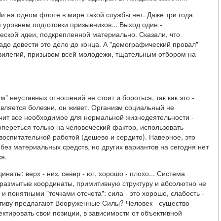
Ни на одном флоте в мире такой службы нет. Даже три года
уровнем подготовки призывников... Выход один -
еской идеи, подкрепленной материально. Сказали, что
о довести это дело до конца. А "демографический провал"
вилегий, призывом всей молодежи, тщательным отбором на
" неуставных отношений не стоит и бороться, так как это -
ивляется болезни, он живет. Организм социальный не
чит все необходимое для нормальной жизнедеятельности -
переться только на человеческий фактор, использовать
оспитательной работой (дешево и сердито). Наверное, это
без материальных средств, но других вариантов на сегодня нет
я.
ты: верх - низ, север - юг, хорошо - плохо... Система
 размытые координаты, примитивную структуру и абсолютно не
 понятными "точками отсчета": сила - это хорошо, слабость -
нативу предлагают Вооруженные Силы? Человек - существо
ектировать свои позиции, в зависимости от объективной