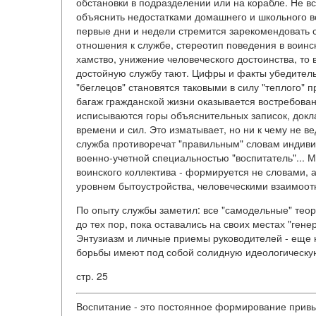
обстановки в подразделении или на корабле. Не 
объяснить недостатками домашнего и школьного во
первые дни и недели стремится зарекомендовать 
отношения к службе, стереотип поведения в воинс
хамство, унижение человеческого достоинства, то
достойную службу тают. Цифры и факты убедитель
"беглецов" становятся таковыми в силу "теплого"
багаж гражданской жизни оказывается востребов
исписываются горы объяснительных записок, докла
времени и сил. Это изматывает, но ни к чему не в
служба противоречат "правильным" словам индив
военно-учетной специальностью "воспитатель"... 
воинского коллектива - формируется не словами,
уровнем бытоустройства, человеческими взаимоо
По опыту службы заметил: все "самодельные" те
до тех пор, пока оставались на своих местах "ге
Энтузиазм и личные приемы руководителей - еще 
борьбы имеют под собой солидную идеологическую
стр. 25
Воспитание - это постоянное формирование привыч