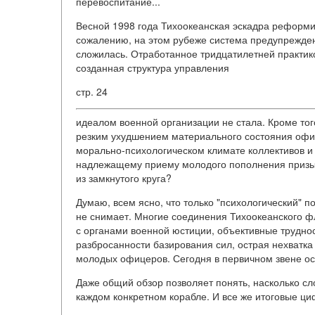
перевоспитание...
Весной 1998 года Тихоокеанская эскадра реформи
сожалению, на этом рубеже система предупрежден
сложилась. Отработанное тридцатилетней практик
созданная структура управления
стр. 24
идеалом военной организации не стала. Кроме тог
резким ухудшением материального состояния офиц
морально-психологическом климате коллективов и 
надлежащему приему молодого пополнения призыва
из замкнутого круга?
Думаю, всем ясно, что только "психологический"
не снимает. Многие соединения Тихоокеанского фло
с органами военной юстиции, объективные труднос
разбросанности базирования сил, острая нехватка
молодых офицеров. Сегодня в первичном звене ост
Даже общий обзор позволяет понять, насколько с
каждом конкретном корабле. И все же итоговые ц