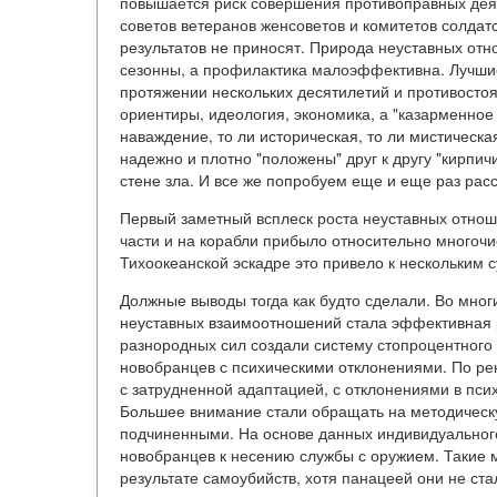
повышается риск совершения противоправных дея
советов ветеранов женсоветов и комитетов солда
результатов не приносят. Природа неуставных от
сезонны, а профилактика малоэффективна. Лучши
протяжении нескольких десятилетий и противосто
ориентиры, идеология, экономика, а "казарменное 
наваждение, то ли историческая, то ли мистическа
надежно и плотно "положены" друг к другу "кирпич
стене зла. И все же попробуем еще и еще раз рас
Первый заметный всплеск роста неуставных отнош
части и на корабли прибыло относительно многочи
Тихоокеанской эскадре это привело к нескольким 
Должные выводы тогда как будто сделали. Во мно
неуставных взаимоотношений стала эффективная р
разнородных сил создали систему стопроцентного 
новобранцев с психическими отклонениями. По р
с затрудненной адаптацией, с отклонениями в пси
Большее внимание стали обращать на методическу
подчиненными. На основе данных индивидуального
новобранцев к несению службы с оружием. Такие 
результате самоубийств, хотя панацеей они не ста