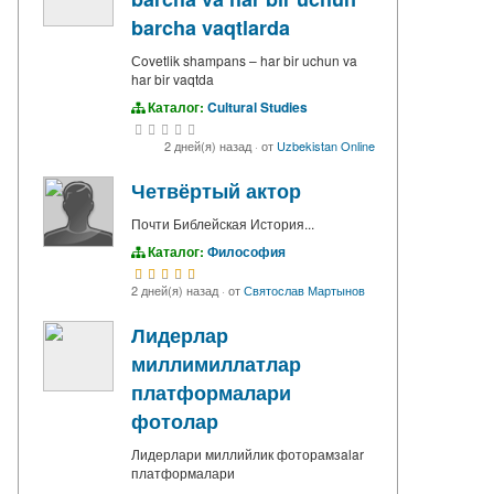
barcha vaqtlarda
Сovetlik shampans – har bir uchun va
har bir vaqtda
Каталог:
Cultural Studies
2 дней(я) назад
·
от
Uzbekistan Online
Четвёртый актор
Почти Библейская История...
Каталог:
Философия
2 дней(я) назад
·
от
Святослав Мартынов
Лидерлар
миллимиллатлар
платформалари
фотолар
Лидерлари миллийлик фоторамзalar
платформалари