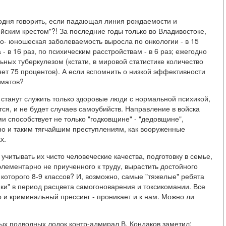
одня говорить, если падающая линия рождаемости и
ским крестом"?! За последние годы только во Владивостоке,
о- юношеская заболеваемость выросла по онкологии - в 15
 в 16 раз, по психическим расстройствам - в 6 раз; ежегодно
ных туберкулезом (кстати, в мировой статистике количество
ет 75 процентов). А если вспомнить о низкой эффективности
оматов?
е станут служить только здоровые люди с нормальной психикой,
тся, и не будет случаев самоубийств. Направление в войска
 способствует не только "годковщине" - "дедовщине",
но и таким тягчайшим преступлениям, как вооруженные
х.
 учитывать их чисто человеческие качества, подготовку в семье,
элементарно не приученного к труду, вырастить достойного
 которого 8-9 классов? И, возможно, самые "тяжелые" ребята
ойки" в период расцвета самогоноварения и токсикомании. Все
 и криминальный прессинг - проникает и к нам. Можно ли
х подводных лодок контр-адмирал В. Кондаков заметил: