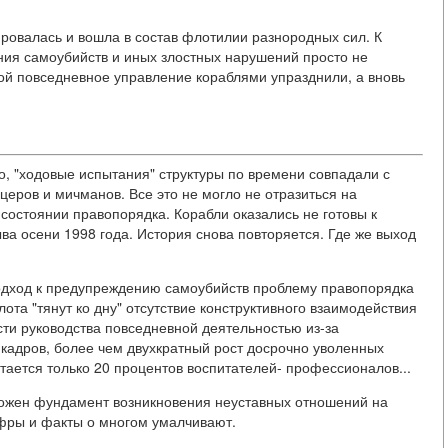
ровалась и вошла в состав флотилии разнородных сил. К
ия самоубийств и иных злостных нарушений просто не
ой повседневное управление кораблями упразднили, а вновь
о, "ходовые испытания" структуры по времени совпадали с
еров и мичманов. Все это не могло не отразиться на
состоянии правопорядка. Корабли оказались не готовы к
 осени 1998 года. История снова повторяется. Где же выход
 подход к предупреждению самоубийств проблему правопорядка
та "тянут ко дну" отсутствие конструктивного взаимодействия
ти руководства повседневной деятельностью из-за
 кадров, более чем двухкратный рост досрочно уволенных
ается только 20 процентов воспитателей- профессионалов...
ложен фундамент возникновения неуставных отношений на
ифры и факты о многом умалчивают.