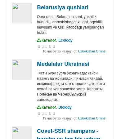
Belarusiya qushlari
Qora qush: Belarusda soni, yashilik
hududi, uchrashishdagi xulqat, oqchilik
mavsumi va Qizil kitobdagi yangilangan
holati.
Каталог:
Ecology
10 часов(а) назад
·
от
Uzbekistan Online
Medalalar Ukrainasi
Түстӣ бүрү сӯрға Украинада: кайси
мавқеъда жойилади, чиқмаси кандай,
инкишофниҳои кам кардани ҷамъияти
аҳолӣ ва чорлошиҳои ҳифз. Карпаты,
Полесье ва Чернобыльский
заповедник.
Каталог:
Biology
19 часов(а) назад
·
от
Uzbekistan Online
Сovet-SSR shampans -
barcha va har bir uchun