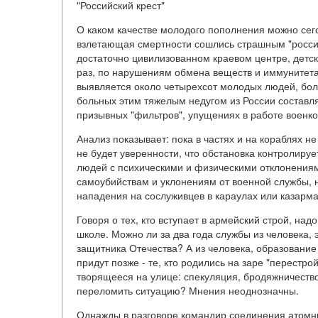
"Российский крест"
О каком качестве молодого пополнения можно сег
взлетающая смертности сошлись страшным "россий
достаточно цивилизованном краевом центре, детск
раз, по нарушениям обмена веществ и иммунитета -
выявляется около четырехсот молодых людей, боль
больных этим тяжелым недугом из России составля
призывных "фильтров", упущениях в работе военк
Анализ показывает: пока в частях и на кораблях н
не будет уверенности, что обстановка контролируе
людей с психическими и физическими отклонениями
самоубийствам и уклонениям от военной службы, 
нападения на сослуживцев в караулах или казарма
Говоря о тех, кто вступает в армейский строй, надо
школе. Можно ли за два года службы из человека, 
защитника Отечества? А из человека, образование
придут позже - те, кто родились на заре "перестр
творящееся на улице: спекуляция, бродяжничество
переломить ситуацию? Мнения неоднозначны.
Однажды в разговоре командир соединения атомны