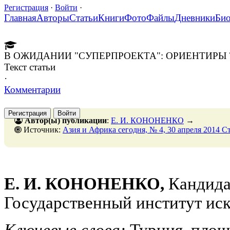
Регистрация
·
Войти
·
Главная
Авторы
Статьи
Книги
Фото
Файлы
Дневники
Би
В ОЖИДАНИИ "СУПЕРПРОЕКТА": ОРИЕНТИРЫ
Текст статьи
·
Комментарии
Регистрация
Войти
Автор(ы) публикации
:
Е. И. КОНОНЕНКО
→
Источник:
Азия и Африка сегодня, № 4, 30 апреля 2014 С
Е. И. КОНОНЕНКО,
Кандида
Государственный институт ис
Ключевые слова:
Турция, площ