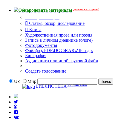
делитесь с миром!
Обнародовать материалы
Тип публикации
Статья, обзор, исследование
Книга
Художественная проза или поэзия
Запись в личном дневнике (блоге)
Фотодокументы
Файл(ы): PDF\DOC\RAR\ZIP и др.
Биография
Аудиокнига или иной звуковой файл
Дополнительные опции:
Создать голосование
UZ
Мир
Узбекистана
БИБЛИОТЕКА