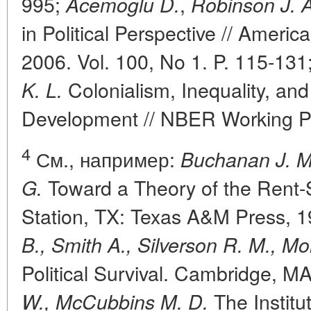
995;
,
Acemoglu D.
Robinson J. A
in Political Perspective // Americ
2006. Vol. 100, No 1. P. 115-131
Colonialism, Inequality, an
K. L.
Development // NBER Working P
4
См., например:
Buchanan J. M.,
Toward a Theory of the Rent-
G.
Station, TX: Texas A&M Press, 
B., Smith A., Silverson R. M., Mo
Political Survival. Cambridge, M
The Institu
W., McCubbins M. D.