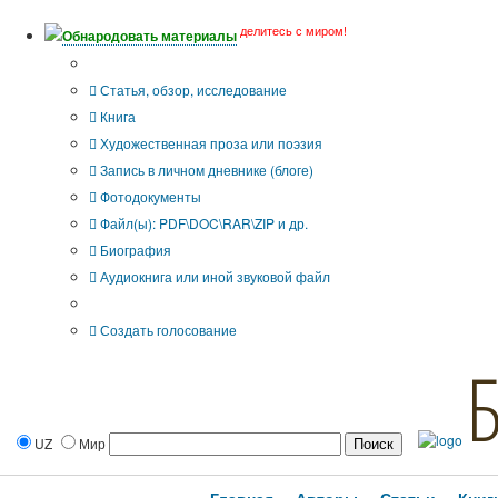
делитесь с миром!
Обнародовать материалы
Тип публикации
Статья, обзор, исследование
Книга
Художественная проза или поэзия
Запись в личном дневнике (блоге)
Фотодокументы
Файл(ы): PDF\DOC\RAR\ZIP и др.
Биография
Аудиокнига или иной звуковой файл
Дополнительные опции:
Создать голосование
UZ
Мир