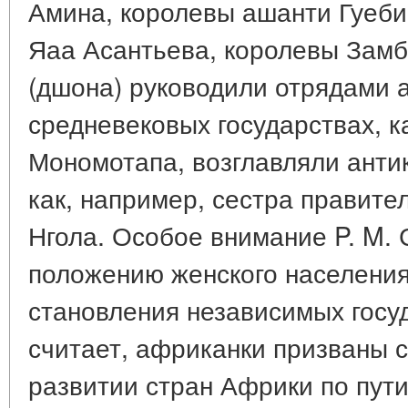
Амина, королевы ашанти Гуеби
Яаа Асантьева, королевы Замб
(дшона) руководили отрядами а
средневековых государствах, к
Мономотапа, возглавляли анти
как, например, сестра правите
Нгола. Особое внимание P. M.
положению женского населения
становления независимых госуд
считает, африканки призваны 
развитии стран Африки по пути