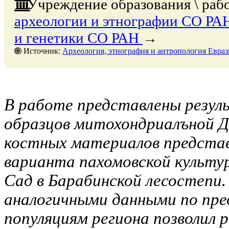
Учреждение образования \ раб
археологии и этнографии СО РА
и генетики СО РАН
→
Источник:
Археология, этнография и антропология Евразии, № 4, 31 декабр
В работе представлены резул
образцов митохондриалъной Д
костных материалов предста
варианта пахомовской культу
Сад в Барабинской лесостепи.
аналогичными данными по п
популяциям региона позволил