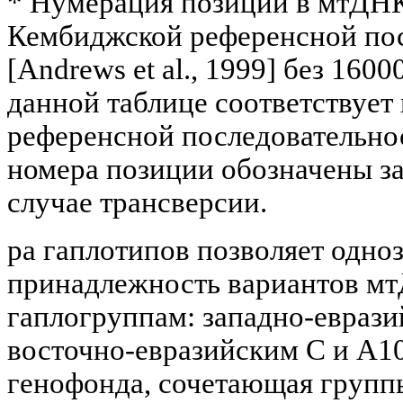
* Нумерация позиций в мтДНК
Кембиджской референсной по
[Andrews et al., 1999] без 16000
данной таблице соответствует
референсной последовательнос
номера позиции обозначены з
случае трансверсии.
ра гаплотипов позволяет одно
принадлежность вариантов мт
гаплогруппам: западно-еврази
восточно-евразийским C и A1
генофонда, сочетающая групп