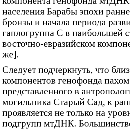
компонента генофонда мтДНК
населения Барабы эпохи ранне
бронзы и начала периода разви
гаплогруппа C в наибольшей с
восточно-евразийском компон
же].
Следует подчеркнуть, что бли
компонентов генофонда пахом
представленного в антрополо
могильника Старый Сад, к ра
проявляется не только на уров
подгрупп мтДНК. Большинств