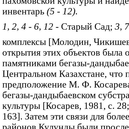
пахомовской культуры и найд
инвентарь
(5 - 12).
1, 2, 4 - 6, 12 -
Старый Сад;
3, 7
комплексы [Молодин, Чикишева
открытия этих объектов была о
памятниками бегазы-дандыбае
Центральном Казахстане, что 
предположение М. Ф. Косарев
бегазы-дандыбаевском субстра
культуры [Косарев, 1981, с. 28
163]. Затем эти связи для бол
районов Кулунды были прослеж