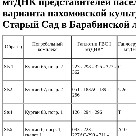
мтДНК представителей насе
варианта пахомовской куль
Старый Сад в Барабинской 
Погребальный
Гаплотип ГВС I
Гаплогр
Образец
комплекс
мтДНК*
мтД
Sts 1
Курган 65, погр. 2
223 - 298 - 325 - 327 -
C
362
Sts2
Курган 67, погр. 2
051 - 183АС-189 -
U2e
256
Sts4
Курган 83, погр. 1
126 - 294 - 296
T
Sts6
Курган 6, погр. 1,
093 - 223 -
A10
скелет 1
227АС-290 - 311 -