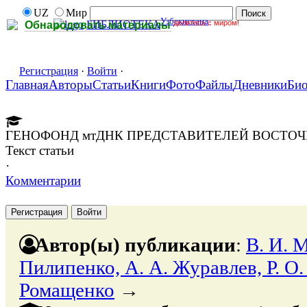
UZ
Мир
Узбекистана
делитесь с миром!
БИБЛИОТЕКА
Обнародовать материалы
Регистрация
·
Войти
·
Главная
Авторы
Статьи
Книги
Фото
Файлы
Дневники
Би
ГЕНОФОНД мтДНК ПРЕДСТАВИТЕЛЕЙ ВОСТО
Текст статьи
·
Комментарии
Регистрация
Войти
Автор(ы) публикации
:
В. И. 
Пилипенко, А. А. Журавлев, Р. О. 
Ромащенко
→