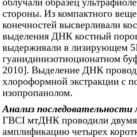
облучали образец ультрафиоле
стороны. Из компактного веще
конечностей высверливали ко
выделения ДНК костный порош
выдерживали в лизирующем 
гуанидинизотиоционатном буфер
2010]. Выделение ДНК провод
хлороформной экстракции с 
изопропанолом.
Анализ последовательности
ГВСI мтДНК проводили двумя
амплификацию четырех корот