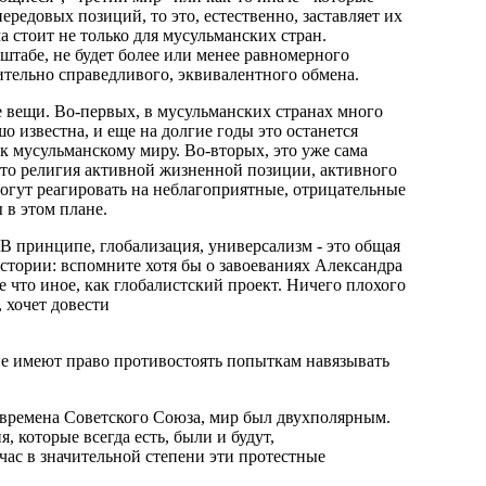
ередовых позиций, то это, естественно, заставляет их
а стоит не только для мусульманских стран.
сштабе, не будет более или менее равномерного
сительно справедливого, эквивалентного обмена.
е вещи. Во-первых, в мусульманских странах много
 известна, и еще на долгие годы это останется
 к мусульманскому миру. Во-вторых, это уже сама
 это религия активной жизненной позиции, активного
могут реагировать на неблагоприятные, отрицательные
 в этом плане.
В принципе, глобализация, универсализм - это общая
истории: вспомните хотя бы о завоеваниях Александра
е что иное, как глобалистский проект. Ничего плохого
, хочет довести
гие имеют право противостоять попыткам навязывать
о времена Советского Союза, мир был двухполярным.
, которые всегда есть, были и будут,
ас в значительной степени эти протестные