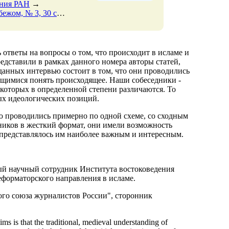
ения РАН
→
ря 2017 Страницы 301-317
→
ответы на вопросы о том, что происходит в исламе и
едставили в рамках данного номера авторы статей,
данных интервью состоит в том, что они проводились
ящимися понять происходящее. Наши собеседники -
 которых в определенной степени различаются. То
ных идеологических позиций.
ю проводились примерно по одной схеме, со сходным
ников в жесткий формат, они имели возможность
о представлялось им наиболее важным и интересным.
ый научный сотрудник Института востоковедения
форматорского направления в исламе.
ого союза журналистов России", сторонник
ms is that the traditional, medieval understanding of