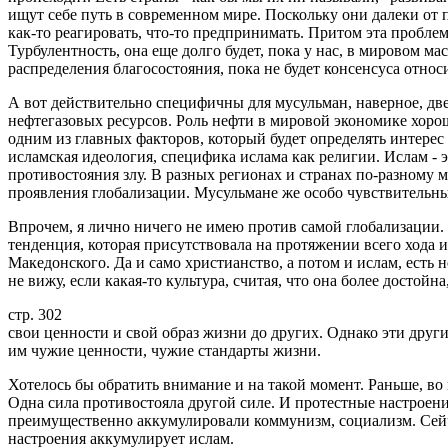
ищут себе путь в современном мире. Поскольку они далеки от п
как-то реагировать, что-то предпринимать. Притом эта проблем
Турбулентность, она еще долго будет, пока у нас, в мировом ма
распределения благосостояния, пока не будет консенсуса отно
А вот действительно специфичны для мусульман, наверное, дв
нефтегазовых ресурсов. Роль нефти в мировой экономике хорошо
одним из главных факторов, который будет определять интерес
исламская идеология, специфика ислама как религии. Ислам -
противостояния злу. В разных регионах и странах по-разному 
проявления глобализации. Мусульмане же особо чувствительны
Впрочем, я лично ничего не имею против самой глобализации. 
тенденция, которая присутствовала на протяжении всего хода 
Македонского. Да и само христианство, а потом и ислам, есть н
не вижу, если какая-то культура, считая, что она более достойна
стр. 302
свои ценности и свой образ жизни до других. Однако эти дру
им чужие ценности, чужие стандарты жизни.
Хотелось бы обратить внимание и на такой момент. Раньше, в
Одна сила противостояла другой силе. И протестные настроения
преимущественно аккумулировали коммунизм, социализм. Сейч
настроения аккумулирует ислам.