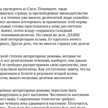
ы президента ас-Сиси. Понимаете, такая
ьманских странах за прелюбодеяние законодательство
, и в течение уже многих десятилетий люди спокойно
чнет активно агитировать за применение этой нормы
ульман готовы прислушаться к нему, раз светские
 Значит, почти всюду сохранился солидный
о понимания религии. На самом же деле, ДАИШ
овой интерпретации ислама. Ее идеологи ничего
иату. Другое дело, что во многих странах уже долгое
разной степени авторитарные режимы, которые не
А вот религиозным течениям, наоборот, они давали
. И те свободно распространяли свою идеологию, свое
силы были вытеснены. Как отступление замечу, что на
произошло в Египте в результате второй волны
ектом, вышло несколько десятков миллионов
одобные авторитарные режимы перестали быть
коррупцию и рост населения. Численность населения
етьего мира. Современные технологии требуют,
ые четверть века удваивается население. Получается,
ивы. Даже если бы идеальный режим был, ему было