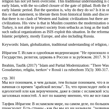
religion has not yet been overcome. This traditional understanding is c
early Islam, with the so-called closure of the gate of ijtihad. Both the
early Islamic period. But the question is, why do they do so? Is it in 
this or that statement, to liberate them from historical limits and disc
that there is no clash of Western and Isalmic civilizations but there a
civilizations. His view is that in Muslim countries the modernization o
Turkey, is not able to protect society from setbacks as long as the tr
such radical organizations as ISIS exploit this situation. In the reforma
Islamic periphery, mostly Europe, and also including Russia.
Keywords: Islam, globalization, traditional understanding of religion,
Ибрагим Т. Ислам и однобокая модернизация: "Не произошло ос
Государство, религия, церковь в России и за рубежом. 2017. N 3.
Ibrahim, Taufik (2017) "Islam and Partial Modernization: "There Was
Gosudarstuo, religiia, tserkov' v Rossii i za rubezhom 35(3): 300-317.
стр. 301
Мы все понимаем, и чем дальше, тем больше понимаем, что в и
начиная со времен "арабской весны". То, что происходит либо в
идеологией или как вероучением, даже в связи с исламской эсх
заголовках новостей. А вот по вашему мнению, что же все-так
Тауфик Ибрагим: В исламском мире, на самом деле, по большом
происходит. Есть страны - как бы мы их ни называли, "развива