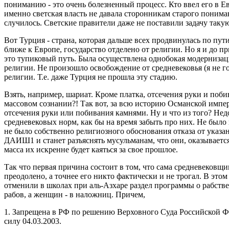
пониманию - это очень болезненный процесс. Кто ввел его в Ев
именно светская власть не давала сторонникам старого понима
случилось. Светские правители даже не поставили задачу таку
Вот Турция - страна, которая дальше всех продвинулась по пу
ближе к Европе, государство отделено от религии. Но я и до пр
это тупиковый путь. Была осуществлена однобокая модернизац
религии. Не произошло освобождение от средневековья (я не г
религии. Т.е. даже Турция не прошла эту стадию.
Взять, например, шариат. Кроме платка, отсечения руки и поби
массовом сознании?! Так вот, за всю историю Османской импер
отсечения руки или побивания камнями. Ну и что из того? Нед
средневековых норм, как бы на время забыть про них. Не был
не было собственно религиозного обоснования отказа от указан
ДАИШ1 и станет разъяснять мусульманам, что они, оказывается
масса их искренне будет каяться за свое прошлое.
Так что первая причина состоит в том, что сама средневековщ
преодолено, а точнее его никто фактически и не трогал. В этом
отменили в школах при аль-Азхаре раздел программы о рабств
рабов, а женщин - в наложниц. Причем,
1. Запрещена в РФ по решению Верховного Суда Российской Фе
силу 04.03.2003.