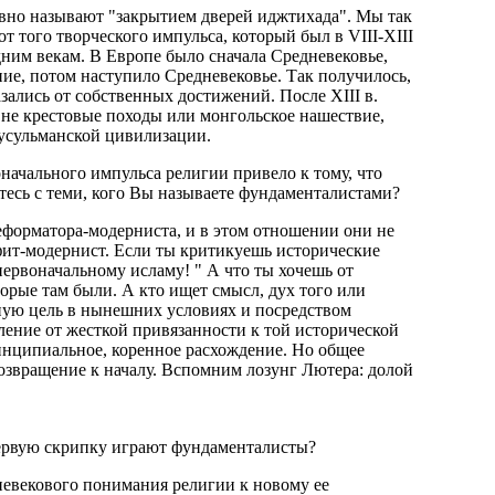
ловно называют "закрытием дверей иджтихада". Мы так
 того творческого импульса, который был в VIII-XIII
дним векам. В Европе было сначала Средневековье,
ние, потом наступило Средневековье. Так получилось,
зались от собственных достижений. После XIII в.
 не крестовые походы или монгольское нашествие,
усульманской цивилизации.
начального импульса религии привело к тому, что
итесь с теми, кого Вы называете фундаменталистами?
реформатора-модерниста, и в этом отношении они не
афит-модернист. Если ты критикуешь исторические
 первоначальному исламу! " А что ты хочешь от
торые там были. А кто ищет смысл, дух того или
нную цель в нынешних условиях и посредством
вление от жесткой привязанности к той исторической
ринципиальное, коренное расхождение. Но общее
озвращение к началу. Вспомним лозунг Лютера: долой
 первую скрипку играют фундаменталисты?
невекового понимания религии к новому ее