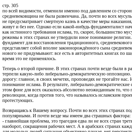
стр. 305
по всей видимости, отменили именно под давлением со сторон
средневековщина не была развенчана. Да, почти во всех мусул
не предусматривает смертную казнь в качестве меры наказания
живут и без нее. Однако если какой-нибудь фундаменталист на
как истинного требования ислама, то, скорее, большинство мус
режимы в этих странах не утвердили иное понимание религии.
фундамент для восстановления традиционного, средневековог
представляет собой вполне законнорождённого сына средневек
нового не придумывают: все есть в авторитетных книгах по шар
время это не применялось.
Теперь о второй причине. В этих странах почти везде были в 
терпели какую-либо либерально-демократическую оппозицию. 
дорогу: главное, в своих мечетях, проповедях не трогайте нас
понимание ислама. В результате, либерально-демократические 
этом фоне для всех оказалось абсолютно неожиданным то, что 
революции, когда против того, что называлось исламским про
протестующих.
Возвращаясь к Вашему вопросу. Почти во всех этих странах п
популярными. И почти везде мы имеем два страшных фактора: 
- главнейшая проблема, это трагедия едва ли не всех стран тр
наоборот, сокращения рабочих мест. А в арабских странах кажд
для молодых людей ситуация объективно плохая, нет перспект