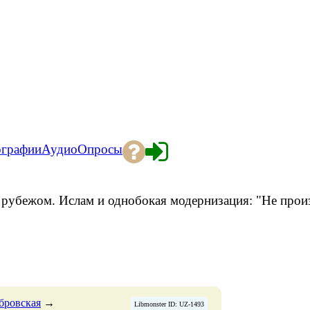
ографии
Аудио
Опросы
ежом. Ислам и однобокая модернизация: "Не прои
бровская
→
Libmonster ID: UZ-1493