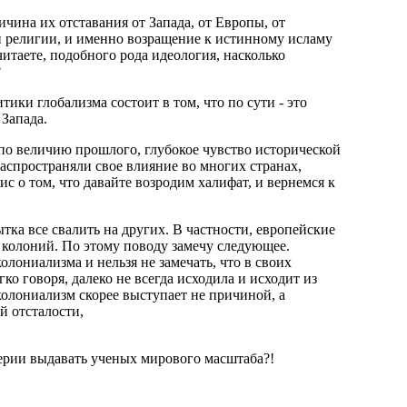
ичина их отставания от Запада, от Европы, от
ой религии, и именно возращение к истинному исламу
итаете, подобного рода идеология, насколько
?
тики глобализма состоит в том, что по сути - это
Запада.
) по величию прошлого, глубокое чувство исторической
аспространяли свое влияние во многих странах,
с о том, что давайте возродим халифат, и вернемся к
тка все свалить на других. В частности, европейские
колоний. По этому поводу замечу следующее.
олониализма и нельзя не замечать, что в своих
о говоря, далеко не всегда исходила и исходит из
олониализм скорее выступает не причиной, а
й отсталости,
ерии выдавать ученых мирового масштаба?!