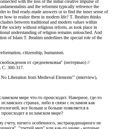
onnected with the loss of the initial creative impulse of
 fundamentalists and the reformist typically reference the
order to find ready-made answers or to find the inner sense of
over how to realize them in modern life? T. Ibrahim thinks
re clashes between traditional and modern values within
f the society without religious reform, as took place in
aditional understanding of religion remains untouched. And
tion of Islam T. Ibrahim underlines the special role of the
 reformation, citizenship, humanism.
вобождения от средневековья" (интервью) //
 С. 300-317.
 No Liberation from Medieval Elements'" (interview),
сламском мире что-то происходит. Наверное, где-то
 исламских странах, либо в связи с исламом как
атологией, все больше и больше появляется в
и происходит в исламском мире?
у счету, ничего особенного, экстраординарного не
ющиеся", "третий мир" или как-то иначе - которые