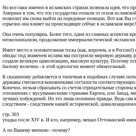
Но все-таки именно в исламских странах возникла идея, что пр
Америки в том, что эти государства отошли от основ исламск
позволит им снова выйти на передовые позиции. Вот как Вы сч
серьезно она влияет на происходящее сейчас в исламском мире
Она очень популярна. Более того, один из главных аспектов кри
неоколониализм, продолжение империалистической экспансии 
Имеет место и основательная тоска (как, впрочем, и в России!
обиды: под знаменем ислама мы построили мировую державу, р
создали великую цивилизацию, высокую культуру. Поэтому тези
былому величию - в этой идеологии момент обязательный.
К сказанному добавляется и типичная в подобных случаях попы
державы считаются виновниками отсталости соответствующих 
Конечно, нельзя сбрасывать со счетов отрицательные стороны к
отношениях с мусульманскими странами Европа, или Запад, мягк
лучших побуждений. Но это лишь половина правды. Ведь сам к
следствием - следствием нашей исторической, цивилизационно
стр. 303
упадка после XIV в. И кто, например, мешал Оттоманской имп
А по Вашему мнению - почему?