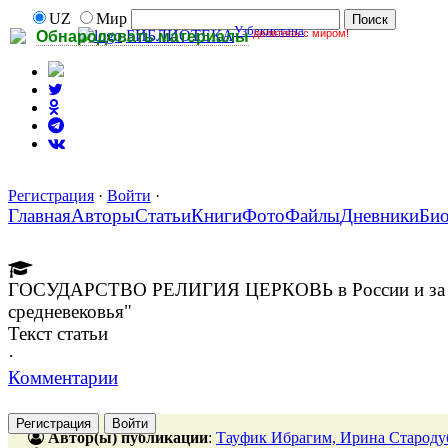
UZ
Мир
Узбекистана
делитесь с миром!
БИБЛИОТЕКА
Обнародовать материалы
Регистрация
·
Войти
·
Главная
Авторы
Статьи
Книги
Фото
Файлы
Дневники
Би
ГОСУДАРСТВО РЕЛИГИЯ ЦЕРКОВЬ в России и за руб
средневековья"
Текст статьи
·
Комментарии
Регистрация
Войти
Автор(ы) публикации
:
Тауфик Ибрагим, Ирина Староду