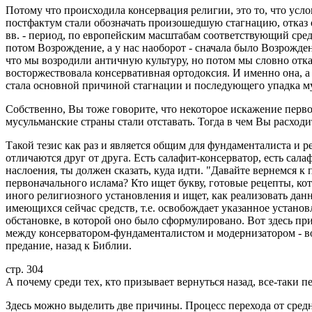
Потому что происходила консервация религии, это то, что ус
постфактум стали обозначать произошедшую стагнацию, отказ от
вв. - период, по европейским масштабам соответствующий сре
потом Возрождение, а у нас наоборот - сначала было Возрожде
что мы возродили античную культуру, но потом мы словно отка
восторжествовала консервативная ортодоксия. И именно она, а
стала основной причиной стагнации и последующего упадка м
Собственно, Вы тоже говорите, что некоторое искажение перво
мусульманские страны стали отставать. Тогда в чем Вы расход
Такой тезис как раз и является общим для фундаменталиста и 
отличаются друг от друга. Есть салафит-консерватор, есть сал
наслоения, ты должен сказать, куда идти. "Давайте вернемся к
первоначального ислама? Кто ищет букву, готовые рецепты, ко
иного религиозного установления и ищет, как реализовать да
имеющихся сейчас средств, т.е. освобождает указанное устано
обстановке, в которой оно было сформулировано. Вот здесь п
между консерватором-фундаменталистом и модернизатором - в
предание, назад к Библии.
стр. 304
А почему среди тех, кто призывает вернуться назад, все-таки
Здесь можно выделить две причины. Процесс перехода от сред