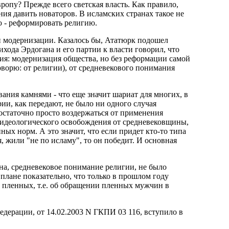
ропу? Прежде всего светская власть. Как правило,
ния давить новаторов. В исламских странах такое не
ю - реформировать религию.
ти модернизации. Казалось бы, Ататюрк подошел
ихода Эрдогана и его партии к власти говорил, что
ия: модернизация общества, но без реформации самой
оворю: от религии), от средневекового понимания
вания камнями - что еще значит шариат для многих, в
ии, как передают, не было ни одного случая
остаточно просто воздержаться от применения
о идеологического освобождения от средневековщины,
ных норм. А это значит, что если придет кто-то типа
, жили "не по исламу", то он победит. И основная
ина, средневековое понимание религии, не было
 плане показательно, что только в прошлом году
е пленных, т.е. об обращении пленных мужчин в
дерации, от 14.02.2003 N ГКПИ 03 116, вступило в