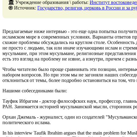
Учреждение образования \ работы:
Институт востоковед
Источник:
Государство, религия, церковь в России и за рубежом, № 3, 30 сентяб
Предлагаемые ниже интервью - это еще одна попытка получить 
исламском мире в современных условиях. Варианты ответов пр
схожие проблемы обсуждались на круглом столе. Особенность 
не просто с людьми, так или иначе изучающими ислам и стрем
мусульмане, при этом мусульмане, религиозные представления
есть это взгляд на проблему не извне, а изнутри, причем с раз
Чтобы читателю было проще сравнивать эти позиции, интервь
набором вопросов. Но при этом мы не загоняли наших собесед
отклониться от темы, более подробно остановиться на том, чт
Нашими собеседниками были:
Тауфик Ибрагим - доктор философских наук, профессор, главн
РАН. Занимается историей мусульманской мысли, сторонник ре
Орхан Джемаль - журналист, один из создателей "Мусульманск
политического ислама.
In his interview Taufik Ibrahim argues that the main problem for Musli