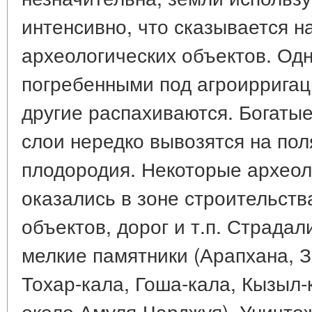
интенсивно, что сказывается н
археологических объектов. Од
погребенными под агроиррига
другие распахиваются. Богаты
слои нередко вывозятся на по
плодородия. Некоторые археол
оказались в зоне строительст
объектов, дорог и т.п. Страдал
мелкие памятники (Арапхана, З
Тохар-кала, Гоша-кала, Кызыл-
около Амуля-Чарджуя). Уничто