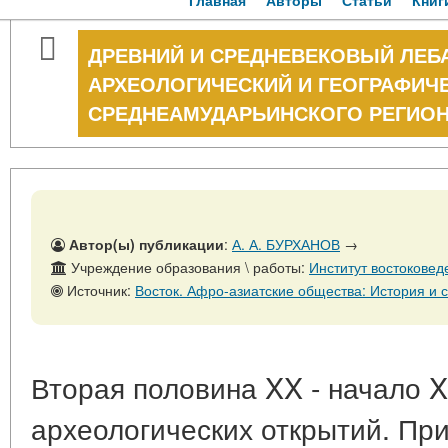
Главная
Авторы
Статьи
Книг
ДРЕВНИЙ И СРЕДНЕВЕКОВЫЙ ЛЕБА
АРХЕОЛОГИЧЕСКИЙ И ГЕОГРАФИЧ
СРЕДНЕАМУДАРЬИНСКОГО РЕГИОН
Автор(ы) публикации
:
А. А. БУРХАНОВ
→
Учреждение образования \ работы:
Институт востоковед
Источник:
Восток. Афро-азиатские общества: История и современность. - № 3. 
Вторая половина XX - начало XX
археологических открытий. Пр