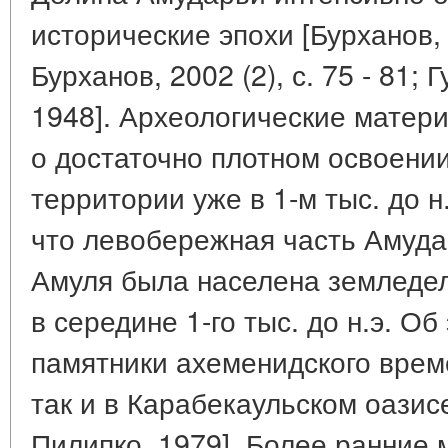
исторические эпохи [Бурханов, 2
Бурханов, 2002 (2), с. 75 - 81; 
1948]. Археологические матер
о достаточно плотном освоени
территории уже в 1-м тыс. до н
что левобережная часть Амуда
Амуля была населена земледел
в середине 1-го тыс. до н.э. О
памятники ахеменидского врем
так и в Карабекаульском оазисе
Пилипко, 1979]. Более ранние 