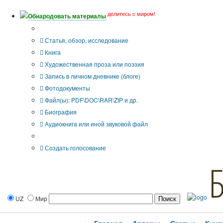
делитесь с миром!
Обнародовать материалы
Тип публикации
Статья, обзор, исследование
Книга
Художественная проза или поэзия
Запись в личном дневнике (блоге)
Фотодокументы
Файл(ы): PDF\DOC\RAR\ZIP и др.
Биография
Аудиокнига или иной звуковой файл
Дополнительные опции:
Создать голосование
UZ
Мир