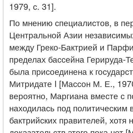
1979, с. 31].
По мнению специалистов, в пе
Центральной Азии независимых
между Греко-Бактрией и Парфи
пределах бассейна Герируда-Т
была присоединена к государс
Митридате I [Массон М. Е., 1970,
вероятно, Маргиана вместе с 
находилась под политическим 
бактрийских правителей, хотя 
доказательств этого пока нет [М