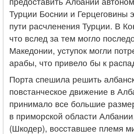
предоставить Албании автоном
Турции Боснии и Герцеговины э
пути расчленения Турции. В Ко
что вслед за тем могло послед
Македонии, уступок могли потр
арабы, что привело бы к расп
Порта спешила решить албански
повстанческое движение в Алб
принимало все большие размер
в приморской области Албании,
(Шкодер), восставшее племя м