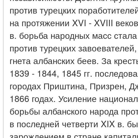
против турецких поработителе
на протяжении XVI - XVIII веко
в. борьба народных масс стала
против турецких завоевателей,
гнета албанских беев. За крес
1839 - 1844, 1845 гг. последов
городах Приштина, Призрен, Дж
1866 годах. Усиление национа
борьбы албанского народа прот
в последней четверти XIX в. бы
зарождением в стране капитал