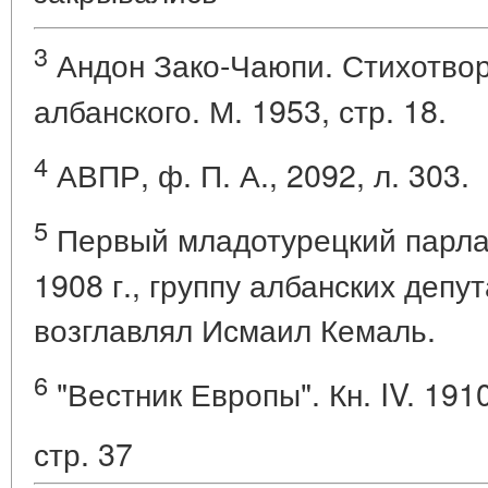
3
Андон Зако-Чаюпи. Стихотвор
албанского. М. 1953, стр. 18.
4
АВПР, ф. П. А., 2092, л. 303.
5
Первый младотурецкий парла
1908 г., группу албанских депу
возглавлял Исмаил Кемаль.
6
"Вестник Европы". Кн. IV. 1910
стр. 37