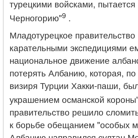
турецкими войсками, пытается 
9
Черногорию"
.
Младотурецкое правительство 
карательными экспедициями ем
национальное движение албанс
потерять Албанию, которая, по
визиря Турции Хакки-паши, бы
украшением османской короны
правительство решило сломить
к борьбе обещанием "особых м
Албанию направился султан Ме