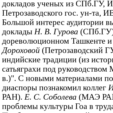
докладов ученых из СПб.ГУ, 
Петрозаводского гос. ун-та, 
Большой интерес аудитории вы
доклады
Н. В. Гурова
(СПб.ГУ)
дореволюционном Ташкенте 
Дороховой
(Петрозаводский ГУ
индийские традиции (из исто
сатьяграхи под руководством 
в.)". С новыми материалами п
диаспоры познакомил коллег
И
РАН).
Е. С. Соболева
(МАЭ РАН
проблемы культуры Гоа в тру