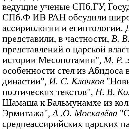
ведущие ученые СПб.ГУ, Госу
СПб.Ф ИВ РАН обсудили широ
ассириологии и египтологии. 
представили, в частности,
В. В
представлений о царской влас
истории Месопотамии",
М. Р. 
особенности стел из Абидоса 
династии",
И. С. Клочков
"Новы
поэтических текстов",
Н. В. К
Шамаша к Бальмунамхе из кол
Эрмитажа",
А .О. Москалёва
"О
среднеассирийских царских над