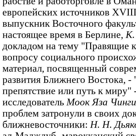
рабстве и работорговле в Оман
европейских источников XVIII
выпускник Восточного факуль
настоящее время в Берлине,
К.
докладом на тему "Правящие к
вопросу социального происхо
материал, посвященный совр
развития Ближнего Востока, -
препятствие или путь к миру" 
исследователь
Моок Яза Чинги
проблем затронули в своих до
ближневосточники:
Н. Н. Дьяк
ал-Мадждуб -марокканский св