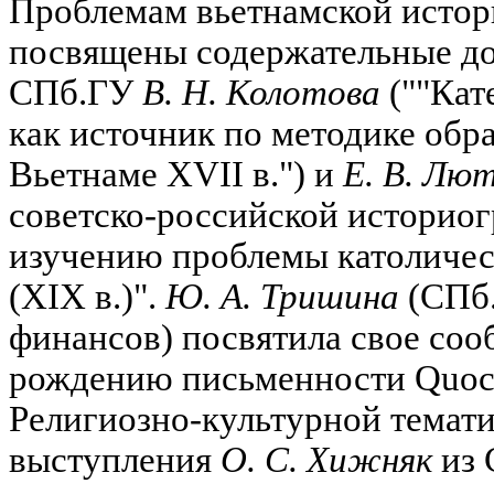
Проблемам вьетнамской исто
посвящены содержательные до
СПб.ГУ
В. Н. Колотова
(""Кат
как источник по методике обр
Вьетнаме XVII в.") и
Е. В. Лю
советско-российской историо
изучению проблемы католичес
(XIX в.)".
Ю. А. Тришина
(СПб.
финансов) посвятила свое соо
рождению письменности Quoc 
Религиозно-культурной темат
выступления
О. С. Хижняк
из 