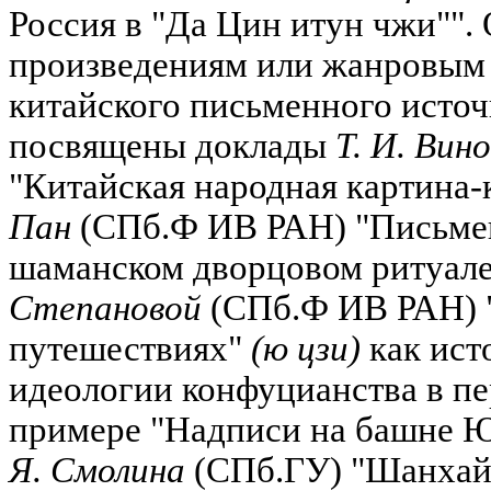
Россия в "Да Цин итун чжи"".
произведениям или жанровым
китайского письменного исто
посвящены доклады
Т. И. Вин
"Китайская народная картина-
Пан
(СПб.Ф ИВ РАН) "Письме
шаманском дворцовом ритуале
Степановой
(СПб.Ф ИВ РАН) "
путешествиях"
(ю цзи)
как ист
идеологии конфуцианства в пер
примере "Надписи на башне Ю
Я. Смолина
(СПб.ГУ) "Шанхай X