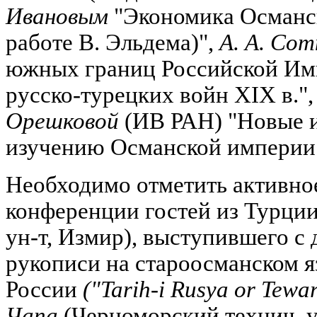
Ивановым
"Экономика Османск
работе В. Эльдема)",
А. А. Со
южных границ Российской Имп
русско-турецких войн XIX в.",
Орешковой
(ИВ РАН) "Новые и
изучению Османской империи
Необходимо отметить активное
конференции гостей из Турци
ун-т, Измир), выступившего с
рукописи на староосманском я
России
("Tarih-i Rusya or Tewar
Чапа
(Черноморский технич. ун