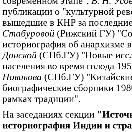
современном этапе",
В. Н. Усо
публикации о "культурной рев
вышедшие в КНР за последние
Стабуровой
(Рижский ГУ) "Со
историография об анархизме в
Донской
(СПб.ГУ) "Новые исс
населения во время голода 1959
Новикова
(СПб.ГУ) "Китайские
биографические сборники 1980 
рамках традиции".
На заседаниях секции
"Источ
историография Индии и ст