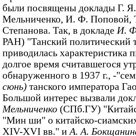
были посвящены доклады Г. Я.
Мельниченко, И. Ф. Поповой, Т
Степанова. Так, в докладе
И. 
РАН) "Танский политический т
приводилась характеристика п
долгое время считавшегося ут
обнаруженного в 1937 г., -"се
сюнь)
танского императора Гао-
Большой интерес вызвали до
Мельниченко
(СПб.ГУ) "Китайс
"Мин ши" о китайско-сиамски
XIV-XVI вв." и
А. А. Бокщанин