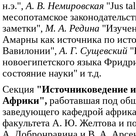
н.э.",
А. В. Немировская
"Jus ta
месопотамское законодательст
заметки",
М. А. Редина
"Изучен
Амарны как источника по исто
Вавилонии",
А. Г. Сущевский
"
новоегипетского языка Фридр
состояние науки" и т.д.
Секция
"Источниковедение и
Африки",
работавшая под об
заведующего кафедрой африка
факультета А. Ю. Желтова и п
А. Добронравина и В. А. Арсе