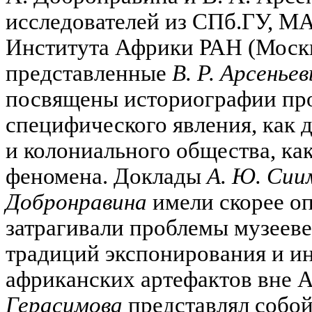
исследователей из СПб.ГУ, М
Института Африки РАН (Москв
представленные
В. Р. Арсенье
посвящены историографии про
специфического явления, как 
и колониального общества, ка
феномена. Доклады
А. Ю. Сии
Добронравина
имели скорее оп
затрагивали проблемы музееве
традиций экспонирования и и
африканских артефактов вне 
Герасимова
представлял собой