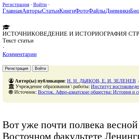
Регистрация
·
Войти
·
Главная
Авторы
Статьи
Книги
Фото
Файлы
Дневники
Би
ИСТОЧНИКОВЕДЕНИЕ И ИСТОРИОГРАФИЯ СТР
Текст статьи
·
Комментарии
Регистрация
Войти
Автор(ы) публикации
:
Н. Н. ДЬЯКОВ, Е. И. ЗЕЛЕНЕВ
Учреждение образования \ работы:
Институт востоковед
Источник:
Восток. Афро-азиатские общества: История и современность. - № 5. - 31 октя
Вот уже почти полвека весной
Восточном факультете Ленинг