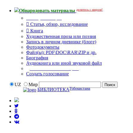
делитесь с миром!
Обнародовать материалы
Тип публикации
Статья, обзор, исследование
Книга
Художественная проза или поэзия
Запись в личном дневнике (блоге)
Фотодокументы
Файл(ы): PDF\DOC\RAR\ZIP и др.
Биография
Аудиокнига или иной звуковой файл
Дополнительные опции:
Создать голосование
UZ
Мир
Узбекистана
БИБЛИОТЕКА