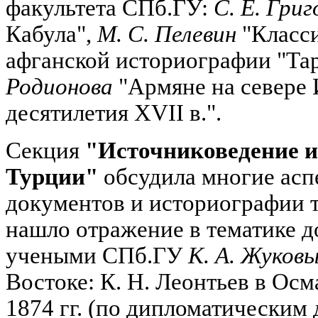
факультета СПб.ГУ:
С. Е. Григ
Кабула",
М. С. Пелевин
"Класс
афганской историографии "Тар
Родионова
"Армяне на севере 
десятилетия XVII в.".
Секция
"Источниковедение и
Турции"
обсудила многие асп
документов и историографии т
нашло отражение в тематике д
учеными СПб.ГУ
К. А. Жуков
Востоке: К. Н. Леонтьев в Осм
1874 гг. (по дипломатическим