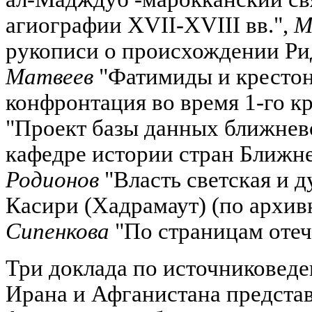
агиографии XVII-XVIII вв.",
М
рукописи о происхождении Ри
Матвеев
"Фатимиды и крестон
конфронтация во время 1-го кр
"Проект базы данных ближнев
кафедре истории стран Ближн
Родионов
"Власть светская и д
Касири (Хадрамаут) (по архи
Сипенкова
"По страницам отеч
Три доклада по источниковед
Ирана и Афганистана предста