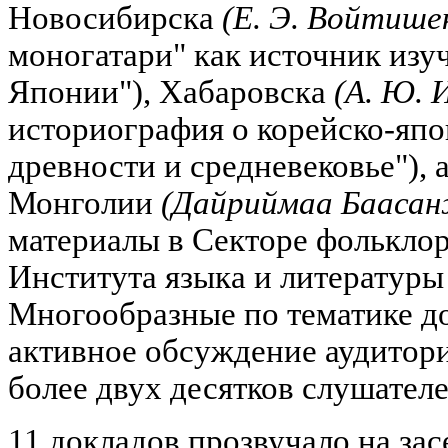
Новосибирска
(Е. Э. Войтише
моногатари" как источник изу
Японии"), Хабаровска
(А. Ю. 
историография о корейско-яп
древности и средневековье"), а
Монголии
(Дайриймаа Бааса
материалы в Секторе фолькло
Института языка и литературы
Многообразные по тематике д
активное обсуждение аудитор
более двух десятков слушателе
11 докладов прозвучало на за