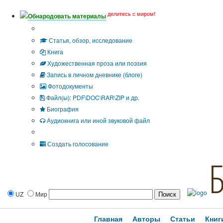
делитесь с миром!
Обнародовать материалы
Тип публикации
Статья, обзор, исследование
Книга
Художественная проза или поэзия
Запись в личном дневнике (блоге)
Фотодокументы
Файл(ы): PDF\DOC\RAR\ZIP и др.
Биография
Аудиокнига или иной звуковой файл
Дополнительные опции:
Создать голосование
UZ
Мир
Главная
Авторы
Статьи
Книг