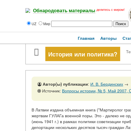
делитесь с миром!
Обнародовать материалы
UZ
Мир
Главная
Авторы
Ста
Те
История или политика?
Автор(ы) публикации
:
И. В. Бердинских
→
Источник:
Вопросы истории, № 5, Май 2007, C
В Латвии издана объемная книга ("Мартиролог граж
жертвам ГУЛАГа военной поры. Это - далеко не о
(июнь 1941 г.) в рамках политики советизации пр
депортации нескольких десятков тысяч граждан Ла