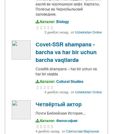
аҳолӣ ва чорлошиҳои ҳифз. Карпаты,
Полесье ва Чернобыльский
заповедник.
Каталог:
Biology
3 дней(я) назад
·
от
Uzbekistan Online
Сovet-SSR shampans -
barcha va har bir uchun
barcha vaqtlarda
Сovetlik shampans – har bir uchun va
har bir vaqtda
Каталог:
Cultural Studies
4 дней(я) назад
·
от
Uzbekistan Online
Четвёртый актор
Почти Библейская История...
Каталог:
Философия
4 дней(я) назад
·
от
Святослав Мартынов