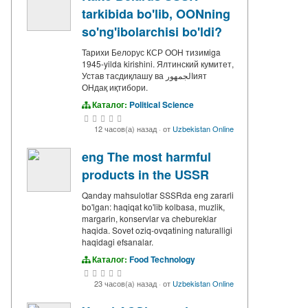
tarkibida bo'lib, OONning
so'ng'ibolarchisi bo'ldi?
Тарихи Белорус КСР ООН тизимiga
1945-yilda kirishini. Ялтинский кумитет,
Устав тасдиқлашу ва الجمهورият
ОНдақ иқтибори.
Каталог:
Political Science
12 часов(а) назад
·
от
Uzbekistan Online
eng The most harmful
products in the USSR
Qanday mahsulotlar SSSRda eng zararli
bo'lgan: haqiqat ko'lib kolbasa, muzlik,
margarin, konservlar va chebureklar
haqida. Sovet oziq-ovqatining naturalligi
haqidagi efsanalar.
Каталог:
Food Technology
23 часов(а) назад
·
от
Uzbekistan Online