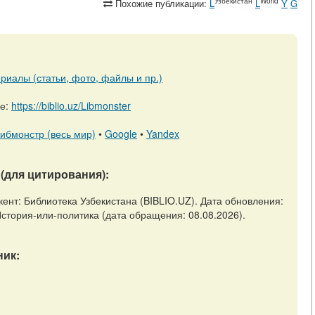
Узбекистан
World
Похожие публикации:
L
L
Y
G
риалы (статьи, фото, файлы и пр.)
ре:
https://biblio.uz/Libmonster
ибмонстр (весь мир)
•
Google
•
Yandex
(для цитирования):
кент: Библиотека Узбекистана (BIBLIO.UZ). Дата обновления:
ew/История-или-политика (дата обращения: 08.08.2026).
ик: