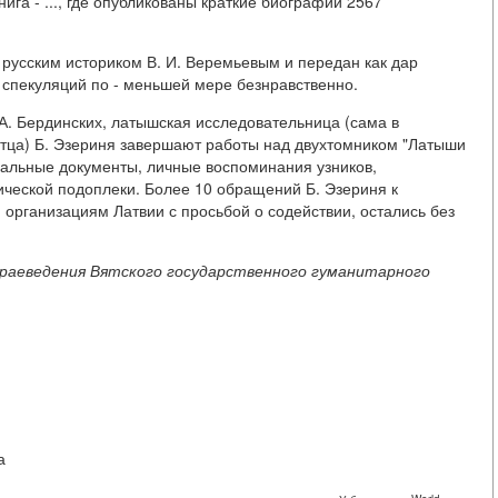
нига - ..., где опубликованы краткие биографии 2567
 русским историком В. И. Веремьевым и передан как дар
х спекуляций по - меньшей мере безнравственно.
А. Бердинских, латышская исследовательница (сама в
тца) Б. Эзериня завершают работы над двухтомником "Латыши
нальные документы, личные воспоминания узников,
ческой подоплеки. Более 10 обращений Б. Эзериня к
организациям Латвии с просьбой о содействии, остались без
раеведения
Вятского государственного
гуманитарного
а