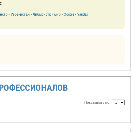
х:
нстр - Узбекистан
•
Либмонстр - мир
•
Google
•
Yandex
ПРОФЕССИОНАЛОВ
Показывать по: