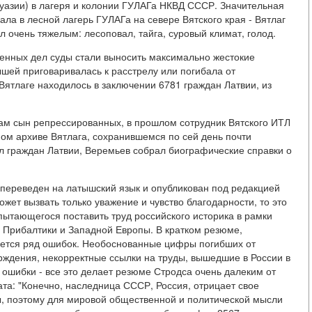
уазии) в лагеря и колонии ГУЛАГа НКВД СССР. Значительная
ла в лесной лагерь ГУЛАГа на севере Вятского края - Вятлаг
очень тяжелым: лесоповал, тайга, суровый климат, голод.
енных дел суды стали выносить максимально жестокие
шей приговаривалась к расстрелу или погибала от
о Вятлаге находилось в заключении 6781 граждан Латвии, из
сам сын репрессированных, в прошлом сотрудник Вятского ИТЛ
м архиве Вятлага, сохранившемся по сей день почти
л граждан Латвии, Веремьев собрал биографические справки о
 переведен на латышский язык и опубликован под редакцией
жет вызвать только уважение и чувство благодарности, то это
 пытающегося поставить труд российского историка в рамки
 Прибалтики и Западной Европы. В кратком резюме,
меется ряд ошибок. Необоснованные цифры погибших от
рждения, некорректные ссылки на труды, вышедшие в России в
 ошибки - все это делает резюме Стродса очень далеким от
ата: "Конечно, наследница СССР, Россия, отрицает свое
ты, поэтому для мировой общественной и политической мысли