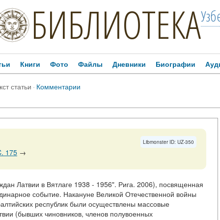
БИБЛИОТЕКА
Узб
тьи
Книги
Фото
Файлы
Дневники
Биографии
Ауд
кст статьи
·
Комментарии
Libmonster ID: UZ-350
. 175
→
дан Латвии в Вятлаге 1938 - 1956". Рига. 2006), посвященная
рдинарное событие. Накануне Великой Отечественной войны
ибалтийских республик были осуществлены массовые
твии (бывших чиновников, членов полувоенных