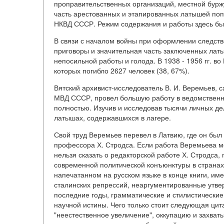
проправительственных организаций, местной бурж
часть арестованных и этапированных латышей попа
НКВД СССР. Режим содержания и работы здесь был 
В связи с началом войны при оформлении следств
приговоры и значительная часть заключенных латы
непосильной работы и голода. В 1938 - 1956 гг. в
которых погибло 2627 человек (38, 67%).
Вятский архивист-исследователь В. И. Веремьев, 
МВД СССР, провел большую работу в ведомственно
полностью. Изучив и исследовав тысячи личных де
латышах, содержавшихся в лагере.
Свой труд Веремьев перевел в Латвию, где он был
профессора Х. Стродса. Если работа Веремьева мо
нельзя сказать о редакторской работе Х. Стродса,
современной политической конъюнктуры в странах
напечатанном на русском языке в конце книги, и
сталинских репрессий, неаргументированные утве
последние годы, грамматические и стилистические
научной истины. Чего только стоит следующая цит
"неестественное увеличение", оккупацию и захва