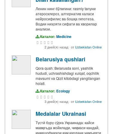
Ленин нинг бўлигини: rasmiy tanуни
атеросклероз, алтернатив халаси
нейросифилис ва бошқа гипотеза.
Водии ниҳояти сифати ва хворилар
анализи.
Каталог:
Medicine
2 дней(я) назад
·
от
Uzbekistan Online
Belarusiya qushlari
Qora qush: Belarusda soni, yashilik
hududi, uchrashishdagi xulqat, oqchilik
mavsumi va Qizil kitobdagi yangilangan
holati.
Каталог:
Ecology
3 дней(я) назад
·
от
Uzbekistan Online
Medalalar Ukrainasi
Түстӣ бүрү сӯрға Украинада: кайси
мавқеъда жойилади, чиқмаси кандай,
инкишофниҳои кам кардани ҷамъияти