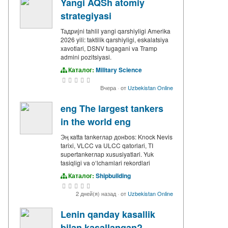
Yangi AQSh atomiy
strategiyasi
Тадриjni tahlil yangi qarshiyligi Amerika
2026 yili: taktilik qarshiyligi, eskalatsiya
xavotlari, DSNV tugagani va Tramp
admini pozitsiyasi.
Каталог:
Military Science
Вчера
·
от
Uzbekistan Online
eng The largest tankers
in the world eng
Эң кatta tankerлар донbos: Knock Nevis
tarixi, VLCC va ULCC qatorlari, TI
supertankerлар xususiyatlari. Yuk
tasiqligi va oʻlchamlari rekordlari
Каталог:
Shipbuilding
2 дней(я) назад
·
от
Uzbekistan Online
Lenin qanday kasallik
bilan kasallangan?