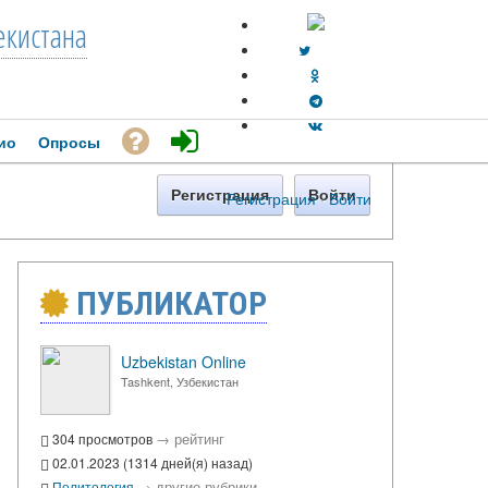
екистана
ио
Опросы
Регистрация
Войти
Регистрация
·
Войти
ПУБЛИКАТОР
Uzbekistan Online
Tashkent, Узбекистан
→
рейтинг
304 просмотров
02.01.2023 (1314 дней(я) назад)
→
другие рубрики
Политология