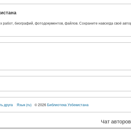
кистана
ких работ, биографий, фотодокументов, файлов. Сохраните навсегда своё авт
ть друга
Язык (ru)
© 2026
Библиотека Узбекистана
Чат авторо