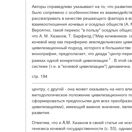
Авторы справедливо указывают на то, что развитие
было сопряжено с особенностями их взаимодейств
рассматривать в качестве решающего фактора в в
взаимоотношения кочевых и оседлых обществ (А. 
Вероятно, такой перекос "в пользу" оседлых общест
что А. М. Хазанов, Т. Барфилд ("Мир кочевников- 
кочевой мир как периферию земледельческих циви
цивилизационный подход, которого в большинстве
монографии, предполагает, что диада "центр-пер
1
рамках одной конкретной цивилизации
. В этой с
системе (т.е. в "кочевой цивилизации") динамичн
стр. 194
центру, с другой - она может оказывать на него вл
методологическое положение цивилизационного по
сформироваться предпосылки для всех преобразов
цивилизациями), имеющий важное значение, явл
развития.
Отметим, что и A.M. Хазанов в своей статье не и
генезиса кочевой государственности (с. 53), однак