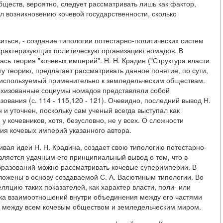
ществ, вероятно, следует рассматривать лишь как фактор,
л возникновению кочевой государственности, сколько
ться, - создание типологии потестарно-политических систем
характеризующих политическую организацию номадов. В
сь теория "кочевых империй". Н. Н. Крадин ("Структура власти
у теорию, предлагает рассматривать данное понятие, по сути,
, используемый применительно к земледельческим обществам.
архизованные социумы номадов представляли собой
вания (с. 114 - 115,120 - 121). Очевидно, последний вывод Н.
и уточнен, поскольку сам ученый всегда выступал как
 кочевников, хотя, безусловно, не у всех. О сложности
гия кочевых империй указанного автора.
вивая идеи Н. Н. Крадина, создает свою типологию потестарно-
авляется удачным его принципиальный вывод о том, что в
образований можно рассматривать кочевые суперимперии. В
ложены в основу создаваемой С. А. Васютиным типологии. Во
ляцию таких показателей, как характер власти, поли- или
ка взаимоотношений внутри объединения между его частями
же между всем кочевым обществом и земледельческим миром.