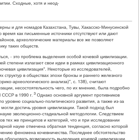
итии. Сходные, хотя и неод-
ерны и для номадов Казахстана, Тувы, Хакасско-Минусинской
то время как письменные источники отсутствуют или дают
районов, археологические материалы все же позволяют
ку таких обществ.
ться, - это проблема выделения особой кочевой цивилизации.
ей степени излагают свои идеи в рамках цивилизационного
"кочевая цивилизация". Некоторые из исследователей,
их структур в обществах эпохи бронзы и раннего железного
рико-археологического анализа)", с. 138), считают
ации, несостоятельность чего, по их мнению, была подробно
3
 СССР в 1990 г.
Однако основной аргумент противников
по уровню социально-политического развития, а также из-за
 могли достичь уровня цивилизации. Такой подход был
й науке эволюционно-стадиальной методологии. Следствием
ов тех же принципов и категорий, что и при исследовании
арной науке отмечена обратная тенденция, согласно которой
учению феномена кочевничества. Последнее обстоятельство
ва обосновать возможность выделения кочевой цивилизации,