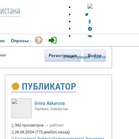
кистана
ио
Опросы
рии
Регистрация
Войти
Регистрация
·
Войти
ПУБЛИКАТОР
Ilmira Askarova
Tashkent, Узбекистан
→
рейтинг
362 просмотров
26.06.2024 (773 дней(я) назад)
Социология
Лайфстайл
Культурология
Экономика