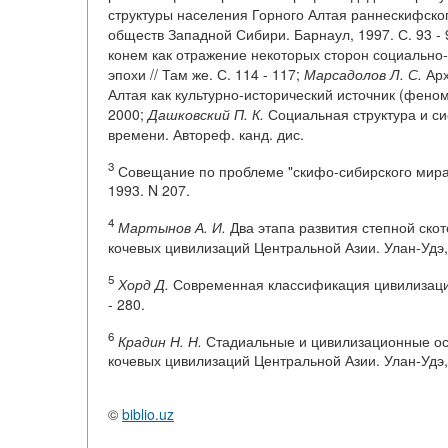
структуры населения Горного Алтая раннескифско
обществ Западной Сибири. Барнаул, 1997. С. 93 - 
конем как отражение некоторых сторон социально
эпохи // Там же. С. 114 - 117;
Марсадолов Л. С.
Арх
Алтая как культурно-исторический источник (феном
2000;
Дашковский П. К.
Социальная структура и си
времени. Автореф. канд. дис.
3
Совещание по проблеме "скифо-сибирского мира"
1993. N 207.
4
Мартынов А. И.
Два этапа развития степной скот
кочевых цивилизаций Центральной Азии. Улан-Удэ, 2
5
Хорд Д.
Современная классификация цивилизаций
- 280.
6
Крадин Н. Н.
Стадиальные и цивилизационные осо
кочевых цивилизаций Центральной Азии. Улан-Удэ, 2
©
biblio.uz