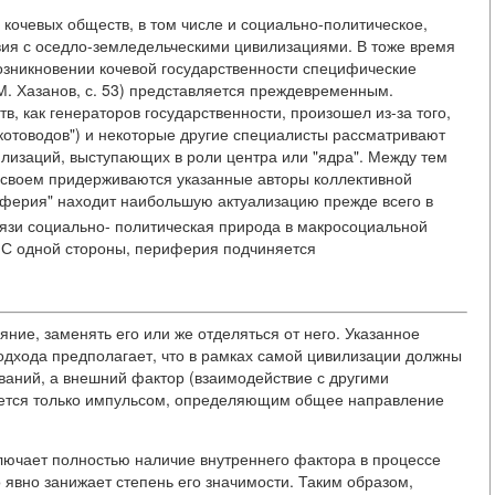
 кочевых обществ, в том числе и социально-политическое,
ия с оседло-земледельческими цивилизациями. В тоже время
озникновении кочевой государственности специфические
М. Хазанов, с. 53) представляется преждевременным.
в, как генераторов государственности, произошел из-за того,
скотоводов") и некоторые другие специалисты рассматривают
лизаций, выступающих в роли центра или "ядра". Между тем
 своем придерживаются указанные авторы коллективной
иферия" находит наибольшую актуализацию прежде всего в
вязи социально- политическая природа в макросоциальной
а. С одной стороны, периферия подчиняется
ияние, заменять его или же отделяться от него. Указанное
дхода предполагает, что в рамках самой цивилизации должны
аний, а внешний фактор (взаимодействие с другими
яется только импульсом, определяющим общее направление
сключает полностью наличие внутреннего фактора в процессе
о явно занижает степень его значимости. Таким образом,