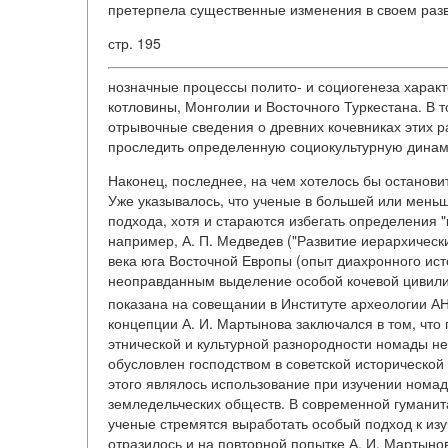
претерпела существенные изменения в своем разв
стр. 195
нозначные процессы полито- и социогенеза характ
котловины, Монголии и Восточного Туркестана. В 
отрывочные сведения о древних кочевниках этих 
проследить определенную социокультурную динами
Наконец, последнее, на чем хотелось бы останови
Уже указывалось, что ученые в большей или меньш
подхода, хотя и стараются избегать определения 
например, А. П. Медведев ("Развитие иерархическ
века юга Восточной Европы (опыт диахронного исто
неоправданным выделение особой кочевой цивилиз
показана на совещании в Институте археологии АН
концепции А. И. Мартынова заключался в том, что 
этнической и культурной разнородности номады не
обусловлен господством в советской историческо
этого являлось использование при изучении номад
земледельческих обществ. В современной гуманит
ученые стремятся выработать особый подход к из
отразилось и на повторной попытке А. И. Мартыно