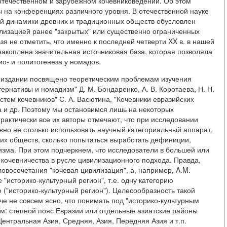
 отечественном и зарубежном кочевниковедении. Об этом
 на конференциях различного уровня. В отечественной науке
ной динамики древних и традиционных обществ обусловлен
ализацией ранее "закрытых" или существенно ограниченных
я не отметить, что именно к последней четверти XX в. в нашей
 накоплена значительная источниковая база, которая позволяла
о- и политогенеза у номадов.
 издании посвящено теоретическим проблемам изучения
рнативы и номадизм" Д. М. Бондаренко, А. В. Коротаева, Н. Н.
стем кочевников" С. А. Васютина, "Кочевники евразийских
ва и др. Поэтому мы остановимся лишь на некоторых
Практически все их авторы отмечают, что при исследовании
жно не столько использовать научный категориальный аппарат,
их обществ, сколько попытаться выработать дефиниции,
а. При этом подчеркнем, что исследователи в большей или
кочевничества в русле цивилизационного подхода. Правда,
овосочетания "кочевая цивилизация", а, например, A.M.
 "историко-культурный регион", т.е. одну категорию
 ("историко-культурный регион"). Целесообразность такой
че не совсем ясно, что понимать под "историко-культурным
м: степной пояс Евразии или отдельные азиатские районы
 Центральная Азия, Средняя, Азия, Передняя Азия и т.п.