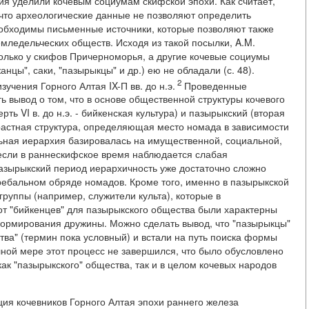
ия уделили кочевым социумам скифской эпохи. Как считает,
м, что археологические данные не позволяют определить
еобходимы письменные источники, которые позволяют также
мледельческих обществ. Исходя из такой посылки, A.M.
олько у скифов Причерноморья, а другие кочевые социумы
нцы", саки, "пазырыкцы" и др.) ею не обладали (с. 48).
2
учения Горного Алтая IX-П вв. до н.э.
Проведенные
 вывод о том, что в основе общественной структуры кочевого
ть VI в. до н.э. - бийкенская культура) и пазырыкский (вторая
озрастная структура, определяющая место номада в зависимости
льная иерархия базировалась на имущественной, социальной,
 если в раннескифское время наблюдается слабая
азырыкский период иерархичность уже достаточно сложно
ребальном обряде номадов. Кроме того, именно в пазырыкской
руппы (например, служители культа), которые в
т "бийкенцев" для пазырыкского общества были характерны
формирования дружины. Можно сделать вывод, что "пазырыкцы"
тва" (термин пока условный) и встали на путь поиска формы
ной мере этот процесс не завершился, что было обусловлено
ак "пазырыкского" общества, так и в целом кочевых народов
ия кочевников Горного Алтая эпохи раннего железа