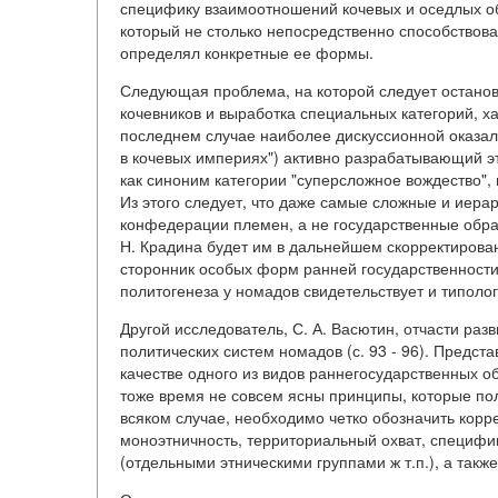
специфику взаимоотношений кочевых и оседлых об
который не столько непосредственно способствова
определял конкретные ее формы.
Следующая проблема, на которой следует останови
кочевников и выработка специальных категорий, 
последнем случае наиболее дискуссионной оказала
в кочевых империях") активно разрабатывающий эт
как синоним категории "суперсложное вождество"
Из этого следует, что даже самые сложные и иер
конфедерации племен, а не государственные образо
Н. Крадина будет им в дальнейшем скорректирован 
сторонник особых форм ранней государственности у
политогенеза у номадов свидетельствует и типоло
Другой исследователь, С. А. Васютин, отчасти раз
политических систем номадов (с. 93 - 96). Предст
качестве одного из видов раннегосударственных 
тоже время не совсем ясны принципы, которые по
всяком случае, необходимо четко обозначить корре
моноэтничность, территориальный охват, специфи
(отдельными этническими группами ж т.п.), а так