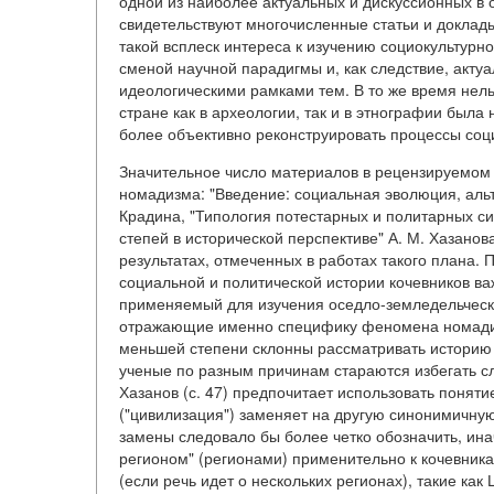
одной из наиболее актуальных и дискуссионных в
свидетельствуют многочисленные статьи и доклады
такой всплеск интереса к изучению социокультур
сменой научной парадигмы и, как следствие, акту
идеологическими рамками тем. В то же время нельз
стране как в археологии, так и в этнографии была
более объективно реконструировать процессы соци
Значительное число материалов в рецензируемом
номадизма: "Введение: социальная эволюция, альте
Крадина, "Типология потестарных и политарных си
степей в исторической перспективе" А. М. Хазано
результатах, отмеченных в работах такого плана. 
социальной и политической истории кочевников ва
применяемый для изучения оседло-земледельческ
отражающие именно специфику феномена номадизм
меньшей степени склонны рассматривать историю 
ученые по разным причинам стараются избегать сл
Хазанов (с. 47) предпочитает использовать понятие
("цивилизация") заменяет на другую синонимичную
замены следовало бы более четко обозначить, ина
регионом" (регионами) применительно к кочевника
(если речь идет о нескольких регионах), такие как