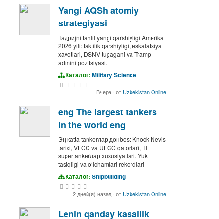
Yangi AQSh atomiy
strategiyasi
Тадриjni tahlil yangi qarshiyligi Amerika
2026 yili: taktilik qarshiyligi, eskalatsiya
xavotlari, DSNV tugagani va Tramp
admini pozitsiyasi.
Каталог:
Military Science
Вчера
·
от
Uzbekistan Online
eng The largest tankers
in the world eng
Эң кatta tankerлар донbos: Knock Nevis
tarixi, VLCC va ULCC qatorlari, TI
supertankerлар xususiyatlari. Yuk
tasiqligi va oʻlchamlari rekordlari
Каталог:
Shipbuilding
2 дней(я) назад
·
от
Uzbekistan Online
Lenin qanday kasallik