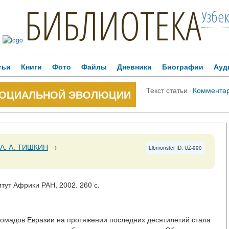
БИБЛИОТЕКА
Узбе
тьи
Книги
Фото
Файлы
Дневники
Биографии
Ауд
Текст статьи
·
Коммента
СОЦИАЛЬНОЙ ЭВОЛЮЦИИ
 А. А. ТИШКИН
→
Libmonster ID: UZ-990
итут Африки РАН, 2002. 260 с.
номадов Евразии на протяжении последних десятилетий стала