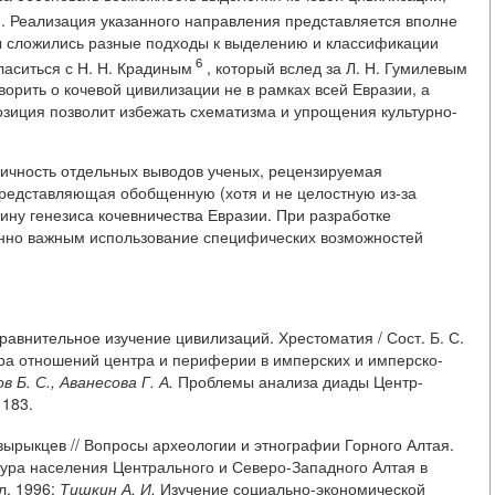
. Реализация указанного направления представляется вполне
ры сложились разные подходы к выделению и классификации
6
ласиться с Н. Н. Крадиным
, который вслед за Л. Н. Гумилевым
орить о кочевой цивилизации не в рамках всей Евразии, а
озиция позволит избежать схематизма и упрощения культурно-
мичность отдельных выводов ученых, рецензируемая
 представляющая обобщенную (хотя и не целостную из-за
ину генезиса кочевничества Евразии. При разработке
нно важным использование специфических возможностей
авнительное изучение цивилизаций. Хрестоматия / Сост. Б. С.
ра отношений центра и периферии в имперских и имперско-
в Б. С., Аванесова Г. А.
Проблемы анализа диады Центр-
 183.
ырыкцев // Вопросы археологии и этнографии Горного Алтая.
ура населения Центрального и Северо-Западного Алтая в
л, 1996;
Тишкин А. И.
Изучение социально-экономической