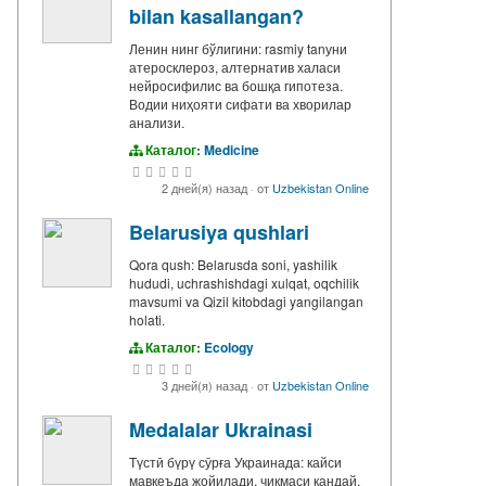
bilan kasallangan?
Ленин нинг бўлигини: rasmiy tanуни
атеросклероз, алтернатив халаси
нейросифилис ва бошқа гипотеза.
Водии ниҳояти сифати ва хворилар
анализи.
Каталог:
Medicine
2 дней(я) назад
·
от
Uzbekistan Online
Belarusiya qushlari
Qora qush: Belarusda soni, yashilik
hududi, uchrashishdagi xulqat, oqchilik
mavsumi va Qizil kitobdagi yangilangan
holati.
Каталог:
Ecology
3 дней(я) назад
·
от
Uzbekistan Online
Medalalar Ukrainasi
Түстӣ бүрү сӯрға Украинада: кайси
мавқеъда жойилади, чиқмаси кандай,