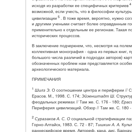
4
исходя из разработки ее специфичных критериев
возможной, если учесть, что в философии культу
5
цивилизации
. В тоже время, вероятно, нужно сог
и другими учеными считает более оправданным гов
применительно к отдельным ее регионам. Такая п
исторических процессов.
В заключение подчеркнем, что, несмотря на поле
коллективная монография - одна из первых книг,
большого числа различий в подходах авторов) карт
обозначенных проблем нам представляется особе
археологического материала.
ПРИМЕЧАНИЯ
1
Шилз Э.
О соотношении центра и периферии // Ср
Ерасов. М., 1998. С. 174;
Эйэенштадт Ш.
Структу
феодальных режимах // Там же. С. 176 - 180;
Ерасо
Периферия цивилизаций. Обзор // Там же. С. 180 -
2
Суразаков А. С. О
социальной стратификации паз
Горно-Алтайск, 1983. С. 72 - 87;
Тишкин А. А.
Культ
раннескифское время. Автореф. канд. дис. Барнау