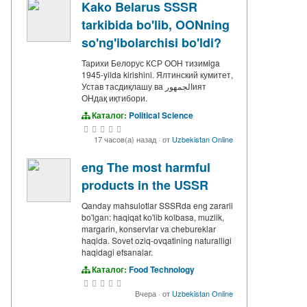
Kako Belarus SSSR
tarkibida bo'lib, OONning
so'ng'ibolarchisi bo'ldi?
Тарихи Белорус КСР ООН тизимiga
1945-yilda kirishini. Ялтинский кумитет,
Устав тасдиқлашу ва الجمهورият
ОНдақ иқтибори.
Каталог:
Political Science
17 часов(а) назад
·
от
Uzbekistan Online
eng The most harmful
products in the USSR
Qanday mahsulotlar SSSRda eng zararli
bo'lgan: haqiqat ko'lib kolbasa, muzlik,
margarin, konservlar va chebureklar
haqida. Sovet oziq-ovqatining naturalligi
haqidagi efsanalar.
Каталог:
Food Technology
Вчера
·
от
Uzbekistan Online