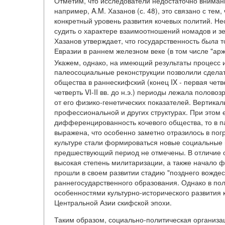
Отметим, что исследователи недостаточно вниман
например, A.M. Хазанов (с. 48), это связано с те
конкретный уровень развития кочевых политий. Н
судить о характере взаимоотношений номадов и зе
Хазанов утверждает, что государственность
была
т
Евразии в раннем железном веке (в том числе "аржа
Укажем, однако, на имеющий результаты процесс из
палеосоциальные реконструкции позволили сделать
общества в раннескифский (конец IX - первая четвер
четверть VI-II вв. до н.э.) периоды лежала полов
от его физико-генетических показателей. Вертика
профессиональной и других структурах. При этом
дифференцированность кочевого общества, то в п
выражена, что особенно заметно отразилось в пог
культуре стали формироваться новые социальные г
предшествующий период не отмечены. В отличие о
высокая степень милитаризации, а также начало 
прошли в своем развитии стадию "позднего вождес
раннегосударственного образования. Однако в пол
особенностями культурно-исторического развития к
Центральной Азии скифской эпохи.
Таким образом, социально-политическая организац