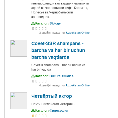
инкишофниҳои кам кардани ҷамъияти
аҳолӣ ва чорлошиҳои ҳифз. Карпаты,
Полесье ва Чернобыльский
заповедник.
Каталог:
Biology
3 дней(я) назад
·
от
Uzbekistan Online
Сovet-SSR shampans -
barcha va har bir uchun
barcha vaqtlarda
Сovetlik shampans – har bir uchun va
har bir vaqtda
Каталог:
Cultural Studies
4 дней(я) назад
·
от
Uzbekistan Online
Четвёртый актор
Почти Библейская История...
Каталог:
Философия