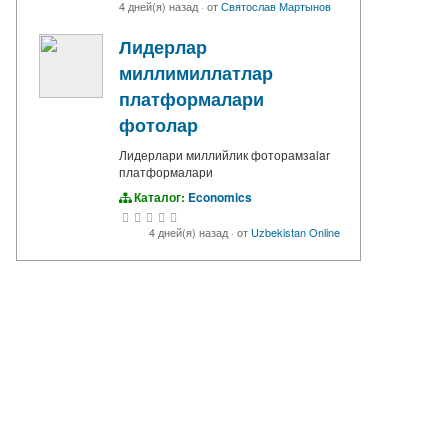
4 дней(я) назад
·
от
Святослав Мартынов
Лидерлар
миллимиллатлар
платформалари
фотолар
Лидерлари миллийлик фоторамзalar
платформалари
Каталог:
Economics
4 дней(я) назад
·
от
Uzbekistan Online