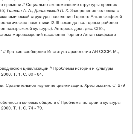
го времени // Социально-экономические структуры древних
95;
Тишкин А. А., Дашковский П. К.
Захоронение человека с
-экономической структуры населения Горного Алтая скифской
еологические памятники IX-III веков до н.э. горных районов
ен пазырыкской культуры). Автореф. докт. дис. СПб.,
стема мировоззрений населения Горного Алтая скифского
 // Краткие сообщения Института археологии АН СССР. М.,
оводческой цивилизации // Проблемы истории и культуры
000. Т. 1. С. 80 - 84.
. Сравнительное изучение цивилизаций. Хрестоматия. С. 279
бенности кочевых обществ // Проблемы истории и культуры
000. Т. 1. С. 74 - 79.