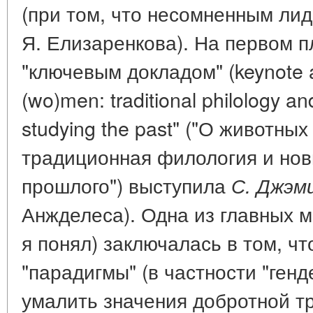
(при том, что несомненным ли
Я. Елизаренкова). На первом 
"ключевым докладом" (keynote 
(wo)men: traditional philology a
studying the past" ("О животны
традиционная филология и но
прошлого") выступила
С. Джэм
Анжделеса). Одна из главных м
я понял) заключалась в том, ч
"парадигмы" (в частности "генд
умалить значения добротной т