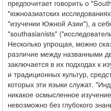
предпочитает говорить о "South 
"южноазиатских исследованиях",
"изучении Южной Азии"), а себ
"southasianists" ("исследовате
Несколько упрощая, можно сказ
различие между названными д
заключается в их подходах к и
и традиционных культур, сред
которых эти языки служат. "Ин
никакое осмысленное изучени
невозможно без глубокого знан