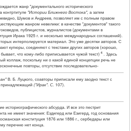
рождается жанр "документального исторического
а контртитуле
"Истории Ближнего Востока",
а затем
очевидно, Шумов и Андреев, позволяет им с полным правом
ествующим жанром невелики: в качестве "документов" такого
токоведов, публицистов, журналистов (документами в
туция Ирака 1925 г. и несколько международных соглашений).
оторых интерполируется материал. Это уже десятки авторов. С
ают купюры, соединяют с текстами других авторов (хорошо,
4
 бывает, что кому-либо приписывается чужой текст)
. Здесь
ый коллаж, поскольку ни о какой единой концепции речь не
бесконечные повторы, отсутствие последовательно-
ан"
В. Б. Луцкого, соавторы приписали ему заодно текст с
у принадлежащий
("Ирак". С.
107).
ие историографического абсурда. И все это пестрит
нта не имеет значения: Ездигерд или Езигерд, год основания
османская конституция 1876 или 1886 г., сербедары или
ому перечню нет конца.