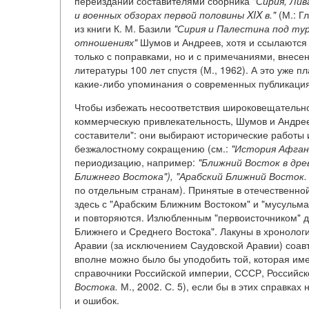
переиздании составителями сборника
"Сирия, Ли
и военных обзорах первой половины XIX в."
(М.: Г
из книги К. М. Базили
"Сирия и Палестина под ту
отношениях"
Шумов и Андреев, хотя и ссылаются н
только с поправками, но и с примечаниями, внесе
литературы 100 лет спустя (М., 1962). А это уже пл
какие-либо упоминания о современных публикациях
Чтобы избежать несоответствия широковещательно
коммерческую привлекательность, Шумов и Андреев
составители": они выбирают исторические работы 
безжалостному сокращению (см.:
"История Афган
периодизацию, например:
"Ближний Восток в дре
Ближнего Востока"), "Арабский Ближний Восток. V
по отдельным странам). Принятые в отечественной
здесь с "Арабским Ближним Востоком" и "мусульма
и повторяются. Излюбленным "первоисточником" дл
Ближнего и Среднего Востока". Лакуны в хронологи
Аравии (за исключением Саудовской Аравии) соавт
вполне можно было бы уподобить той, которая им
справочники Российской империи, СССР, Российско
Востока.
М., 2002. С. 5), если бы в этих справка
и ошибок.