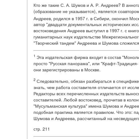
Кто же такие С. А. Шумов и А. Р. Андреев? В анно
(образование не указывается), является соавтором
Андреев, родился в 1957 г. в Сибири, окончил Мос
автор "двадцати документальных исторических ис
востоковедения Андреев выступил в 1997 г. с книг
гуманитарных наук издательстве Межрегионально
"Творческий тандем" Андреева и Шумова сложился 
1
Эта издательская фирма входит в состав "Монол
просто "Русская панорама", или "Крафт-Традиция- 
они зарегистрированы в Москве.
2
Следовательно, обязан разбираться в специфике
знать, чем работа составителя отличается от иссл
Редакторы всех перечисленных издательств вынося
составителей. Любой востоковед, прочитав в коло
"Мусульманская культура" имена Шумова и Андреев
подобная практика является правилом. Что это: п
Шумова и Андреева, рассчитанный на несведущег
стр. 211