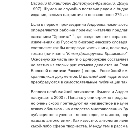
Василий Михайлович Долгоруков-Крымский. Докум
1997). Шумов не случайно поставил рядом с Андр
издание, весьма патриотично посвященное 275-ле
Если в первом произведении Андреева намечаются
определяются рабочие приемы: читателю предлага
3
названием "Хроника"
, где сведения этих справо
извлечениях из Русского биографического словаря 
составляет как бы авторскую часть книги, поскол
тексты (начиная с
"Князя Долгорукова-Крымского"
Основную же часть книги о Долгорукове составляе
но взятых из вторых рук: отсылки делаются на Г
Внешней политики России (теперь - Российской 
хранящихся документов. В дальнейшей издательс
преобразуются в самостоятельные публикации так
Всплеск необычайной активности Шумова и Андрее
наступает с 2000 г. Поначалу они скромно предст
но очень скоро претендуют на неизвестное в научн
всяких обиняков - на авторство многочисленных "
публицистов и ученых - японоведов, китаистов, т
назвать антологиями. Как известно, антология яв
какой-либо сфере творчества. Между тем в рассм