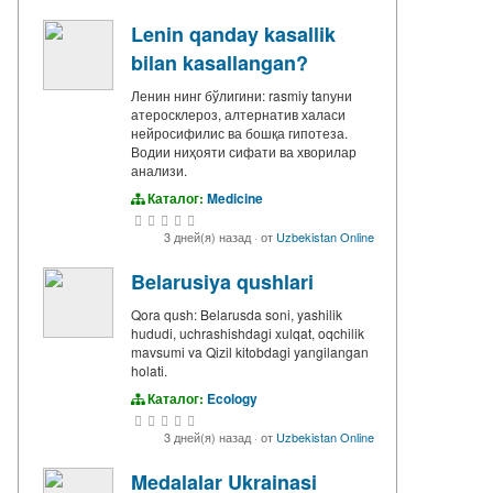
Lenin qanday kasallik
bilan kasallangan?
Ленин нинг бўлигини: rasmiy tanуни
атеросклероз, алтернатив халаси
нейросифилис ва бошқа гипотеза.
Водии ниҳояти сифати ва хворилар
анализи.
Каталог:
Medicine
3 дней(я) назад
·
от
Uzbekistan Online
Belarusiya qushlari
Qora qush: Belarusda soni, yashilik
hududi, uchrashishdagi xulqat, oqchilik
mavsumi va Qizil kitobdagi yangilangan
holati.
Каталог:
Ecology
3 дней(я) назад
·
от
Uzbekistan Online
Medalalar Ukrainasi