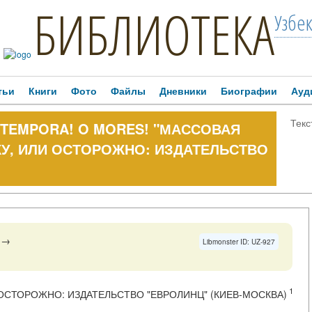
БИБЛИОТЕКА
Узбе
тьи
Книги
Фото
Файлы
Дневники
Биографии
Ауд
Текс
 O TEMPORA! O MORES! "МАССОВАЯ
КУ, ИЛИ ОСТОРОЖНО: ИЗДАТЕЛЬСТВО
→
Libmonster ID: UZ-927
1
 ОСТОРОЖНО: ИЗДАТЕЛЬСТВО "ЕВРОЛИНЦ" (КИЕВ-МОСКВА)