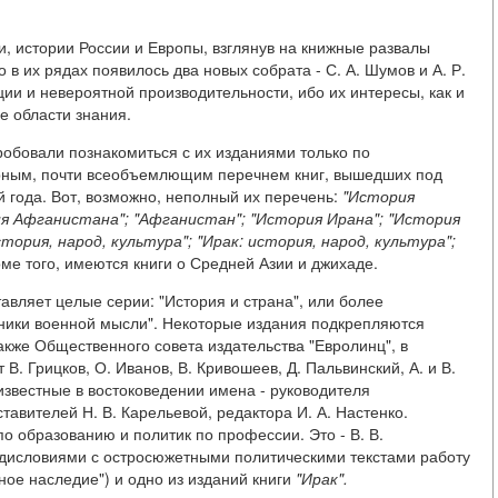
и, истории России и Европы, взглянув на книжные развалы
о в их рядах появилось два новых собрата - С. А. Шумов и А. Р.
ии и невероятной производительности, ибо их интересы, как и
е области знания.
робовали познакомиться с их изданиями только по
ирным, почти всеобъемлющим перечнем книг, вышедших под
й года. Вот, возможно, неполный их перечень:
"История
я Афганистана"; "Афганистан"; "История Ирана"; "История
тория, народ, культура"; "Ирак: история, народ, культура";
ме того, имеются книги о Средней Азии и джихаде.
тавляет целые серии: "История и страна", или более
ники военной мысли". Некоторые издания подкрепляются
акже Общественного совета издательства "Евролинц", в
 В. Грицков, О. Иванов, В. Кривошеев, Д. Пальвинский, А. и В.
известные в востоковедении имена - руководителя
ставителей Н. В. Карельевой, редактора И. А. Настенко.
по образованию и политик по профессии. Это - В. В.
дисловиями с остросюжетными политическими текстами работу
ое наследие") и одно из изданий книги
"Ирак".