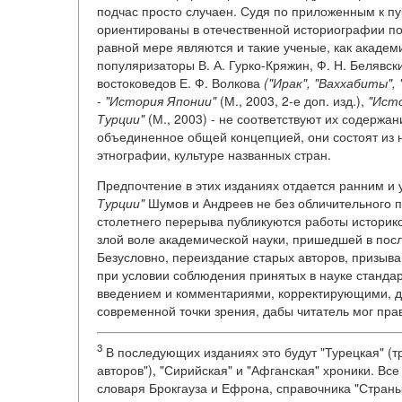
подчас просто случаен. Судя по приложенным к пу
ориентированы в отечественной историографии по 
равной мере являются и такие ученые, как академи
популяризаторы В. А. Гурко-Кряжин, Ф. Н. Белявс
востоковедов Е. Ф. Волкова
("Ирак", "Ваххабиты",
-
"История Японии"
(М., 2003, 2-е доп. изд.),
"Исто
Турции"
(М., 2003) - не соответствуют их содержа
объединенное общей концепцией, они состоят из 
этнографии, культуре названных стран.
Предпочтение в этих изданиях отдается ранним и
Турции"
Шумов и Андреев не без обличительного п
столетнего перерыва публикуются работы историко
злой воле академической науки, пришедшей в посл
Безусловно, переиздание старых авторов, призыва
при условии соблюдения принятых в науке станда
введением и комментариями, корректирующими
современной точки зрения, дабы читатель мог пра
3
В последующих изданиях это будут "Турецкая" (
авторов"), "Сирийская" и "Афганская" хроники. Все
словаря Брокгауза и Ефрона, справочника "Страны 