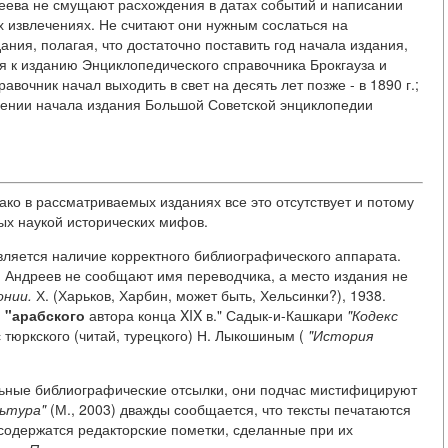
еева не смущают расхождения в датах событий и написании
х извлечениях. Не считают они нужным сослаться на
ния, полагая, что достаточно поставить год начала издания,
ля к изданию Энциклопедического справочника Брокгауза и
авочник начал выходить в свет на десять лет позже - в 1890 г.;
шении начала издания Большой Советской энциклопедии
ко в рассматриваемых изданиях все это отсутствует и потому
ых наукой исторических мифов.
ляется наличие корректного библиографического аппарата.
 Андреев не сообщают имя переводчика, а место издания не
онии.
Х. (Харьков, Харбин, может быть, Хельсинки?), 1938.
,
"арабского
автора конца XIX в." Садык-и-Кашкари
"Кодекс
тюркского (читай, турецкого) Н. Лыкошиным (
"История
льные библиографические отсылки, они подчас мистифицируют
льтура"
(М., 2003) дважды сообщается, что тексты печатаются
 содержатся редакторские пометки, сделанные при их