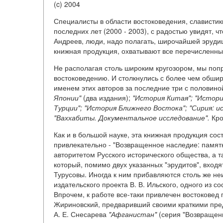
(c) 2004
Специалисты в области востоковедения, славистик
последних лет (2000 - 2003), с радостью увидят, чт
Андреев, люди, надо полагать, широчайшей эрудиц
книжная продукция, охватывают все перечисленны
Не располагая столь широким кругозором, мы поп
востоковедению. И столкнулись с более чем обш
именем этих авторов за последние три с половино
Японии"
(два издания);
"История Китая"; "Истори
Турции"; "История Ближнего Востока"; "Сирия: ис
"Ваххабиты. Документальное исследование".
Кро
Как и в большой науке, эта книжная продукция сос
привлекательно - "Возвращенное наследие: памят
авторитетом Русского исторического общества, а т
который, помимо двух указанных "эрудитов", входят
Турусовы. Иногда к ним прибавляются столь же не
издательского проекта В. В. Ильского, одного из со
Впрочем, к работе все-таки привлечен востоковед 
Жириновский, предваривший своими краткими пре
А. Е. Снесарева
"Афганистан"
(серия "Возвращенн