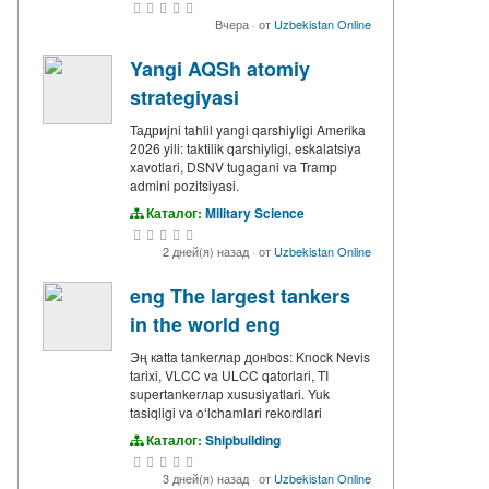
Вчера
·
от
Uzbekistan Online
Yangi AQSh atomiy
strategiyasi
Тадриjni tahlil yangi qarshiyligi Amerika
2026 yili: taktilik qarshiyligi, eskalatsiya
xavotlari, DSNV tugagani va Tramp
admini pozitsiyasi.
Каталог:
Military Science
2 дней(я) назад
·
от
Uzbekistan Online
eng The largest tankers
in the world eng
Эң кatta tankerлар донbos: Knock Nevis
tarixi, VLCC va ULCC qatorlari, TI
supertankerлар xususiyatlari. Yuk
tasiqligi va oʻlchamlari rekordlari
Каталог:
Shipbuilding
3 дней(я) назад
·
от
Uzbekistan Online