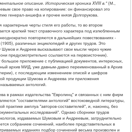
ентальное описание. Историческая хроника XVIII в."
(М.,
еевым свое право на копирование: он финансировал это
тию генерал-аншефа и прочее князя Долгорукова.
 характерные черты стиля его работы, то во втором
ется краткий текст справочного характера под излюбленным
к неоднократно повторяются в дальнейших повествованиях -
(1905), различных энциклопедий и других трудов. Это
ьку Шумов и Андреев высказывают свои мысли через чужие
они предусмотрительно ссылаются на первоисточник).
т большое приложение с публикацией документов, интересных,
лавный архив МИД, уже давным-давно переименованный в Архив
империи), с последующим изменением описей и шифров
кой продукции Шумова и Андреева эти приложения
 называемых антологий.
ва в рамках издательства "Евролинц" и связанных с ним фирм
авляются "составителями антологий" востоковедной литературы,
ой практике амплуа "авторов-составителей", и, наконец, без
документальных исследований". Однако сборники трудов
юркологов, издаваемых Шумовым и Андреевым, затруднительно
ляется собранием сочинений, наиболее представительных в
атриваемых изданиях подбор сочинений весьма произволен и