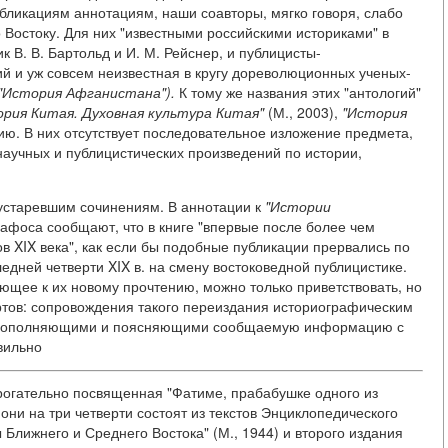
бликациям аннотациям, наши соавторы, мягко говоря, слабо
Востоку. Для них "известными российскими историками" в
к В. В. Бартольд и И. М. Рейснер, и публицисты-
кий и уж совсем неизвестная в кругу дореволюционных ученых-
 "История Афганистана").
К тому же названия этих "антологий"
рия Китая. Духовная культура Китая"
(М., 2003),
"История
нию. В них отсутствует последовательное изложение предмета,
научных и публицистических произведений по истории,
 устаревшим сочинениям. В аннотации к
"Истории
афоса сообщают, что в книге "впервые после более чем
в XIX века", как если бы подобные публикации прервались по
едней четверти XIX в. на смену востоковедной публицистике.
ющее к их новому прочтению, можно только приветствовать, но
ртов: сопровождения такого переиздания историографическим
, дополняющими и поясняющими сообщаемую информацию с
вильно
трогательно посвященная "Фатиме, прабабушке одного из
 они на три четверти состоят из текстов Энциклопедического
Ближнего и Среднего Востока" (М., 1944) и второго издания