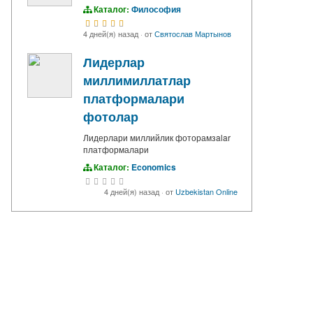
Каталог:
Философия
4 дней(я) назад
·
от
Святослав Мартынов
Лидерлар
миллимиллатлар
платформалари
фотолар
Лидерлари миллийлик фоторамзalar
платформалари
Каталог:
Economics
4 дней(я) назад
·
от
Uzbekistan Online