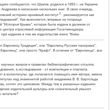
тациях сообщается, что Шумов, родился в 1953 г. на Украине
 Андреева в написании нескольких книг. В свою очередь,
2
ковский историко-архивный институт
; рекламируется как
следований". Как выясняется, впервые на поприще
ой
"История Крыма",
которая была издана в далеком от
го центра отраслевой информации Госатомнадзора.
при издании в том же издательстве книги
"Князь
ит-Евролинц-Традиция", или "Евролинц-Русская панорама",
Евролинц", или просто "Крафт". В отличие от "Евролинца", все
 научных жанров и правилах библиографических отсылок,
едования, а исследование - от компиляции и плагиата.
т в колонтитулы, где полагается помещать имя автора, имена
нтитулах над знаменитой работой академика В. В. Бартольда
а, сочтет это цинизмом. Между тем в указанных изданиях
адение издательской культуры или сознательный умысел
о читателя?