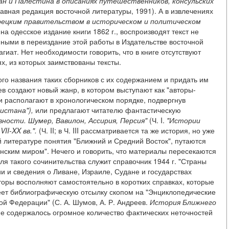
ван и Палестина в описаниях путешественников, консульских
лавная редакция восточной литературы, 1991). А в извлечениях
рецким правительством в историческом и политическом
а одесское издание книги 1862 г., воспроизводят текст не
нными в переиздание этой работы в Издательстве восточной
агиат. Нет необходимости говорить, что в книге отсутствуют
, из которых заимствованы тексты.
го названия таких сборников с их содержанием и придать им
 создают новый жанр, в котором выступают как "авторы-
и располагают в хронологическом порядке, подвергнув
истана"),
или предлагают читателю фантастическую
вности. Шумер, Вавилон, Ассирия, Персия"
(Ч. I.
"Истории
II-XX вв.".
(Ч. II; в Ч. III рассматривается та же история, но уже
 литературе понятия "Ближний и Средний Восток", путаются
нским миром". Нечего и говорить, что материалы пересекаются
я такого сочинительства служит справочник 1944 г. "Страны
и и сведения о Ливане, Израиле, Судане и государствах
оры восполняют самостоятельно в коротких справках, которые
еет библиографическую отсылку скопом на "Энциклопедические
й Федерации" (С. А. Шумов, А. Р. Андреев.
История Ближнего
х не содержалось огромное количество фактических неточностей