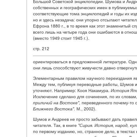
Большой Советской энциклопедии. Шумова и Андр
собственных и географических имен в публикуемы
соответствующие тома энциклопедий и годы их изда
но и здесь незадача: они упорно отсылают читате
Ефрона 1880 г., в то время как этот знаменитый спр
всего лишь на четыре года они ошибаются в отно
(вместо 1949 стоит 1945 г.).
стр. 212
ориентироваться в предложенной литературе. Одна
они лишь способствуют живучести давно отвергнут
Элементарным правилом научного переиздания яв
Между тем, публикуя переводные работы, Шумов и
уточняют. Например: Кооя Накамура.
История Яп
Исключение сделано для сочинения, по их словам
приличий на Востоке",
переведенного почему-то с 
Ближнего Востока".
М., 2002).
Шумов и Андреев не просто забывают дать прави
читателя. Так, в книге
"Сирия. История, народ, ку
по первому изданию, но, странное дело, в текстах