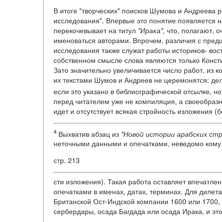
В итоге "творческих" поисков Шумова и Андреева 
исследования". Впервые это понятие появляется н
перекочевывает на титул
"Ирака",
что, полагают, 
именоваться авторами. Впрочем, различия с предш
исследования также служат работы историков- вос
собственном смысле слова являются только Консти
Зато значительно увеличивается число работ, из к
их текстами Шумов и Андреев не церемонятся: дел
если это указано в библиографической отсылке, но
перед читателем уже не компиляция, а своеобразн
идет и отсутствует всякая стройность изложения (
4
Выхватив абзац из
"Новой истории арабских стр
неточными данными и опечатками, неведомо ком
стр. 213
сти изложения). Такая работа оставляет впечатлен
опечатками в именах, датах, терминах. Для дилета
Британской Ост-Индской компании 1600 или 1700, 
сербердары, осада Багдада или осада Ирака, и эт