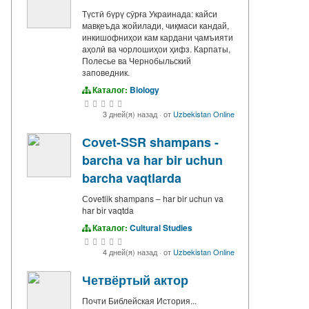
Түстӣ бүрү сӯрға Украинада: кайси
мавқеъда жойилади, чиқмаси кандай,
инкишофниҳои кам кардани ҷамъияти
аҳолӣ ва чорлошиҳои ҳифз. Карпаты,
Полесье ва Чернобыльский
заповедник.
Каталог:
Biology
3 дней(я) назад
·
от
Uzbekistan Online
Сovet-SSR shampans -
barcha va har bir uchun
barcha vaqtlarda
Сovetlik shampans – har bir uchun va
har bir vaqtda
Каталог:
Cultural Studies
4 дней(я) назад
·
от
Uzbekistan Online
Четвёртый актор
Почти Библейская История...