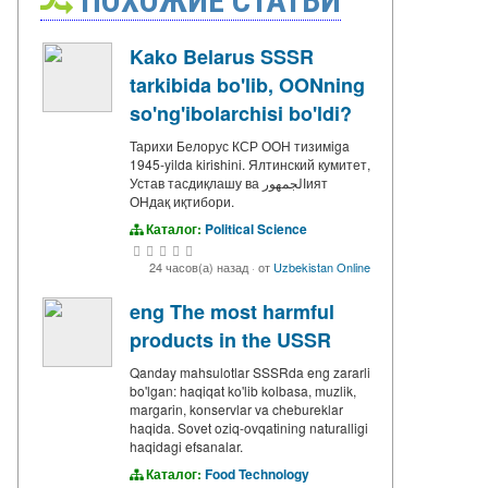
ПОХОЖИЕ СТАТЬИ
Kako Belarus SSSR
tarkibida bo'lib, OONning
so'ng'ibolarchisi bo'ldi?
Тарихи Белорус КСР ООН тизимiga
1945-yilda kirishini. Ялтинский кумитет,
Устав тасдиқлашу ва الجمهورият
ОНдақ иқтибори.
Каталог:
Political Science
24 часов(а) назад
·
от
Uzbekistan Online
eng The most harmful
products in the USSR
Qanday mahsulotlar SSSRda eng zararli
bo'lgan: haqiqat ko'lib kolbasa, muzlik,
margarin, konservlar va chebureklar
haqida. Sovet oziq-ovqatining naturalligi
haqidagi efsanalar.
Каталог:
Food Technology