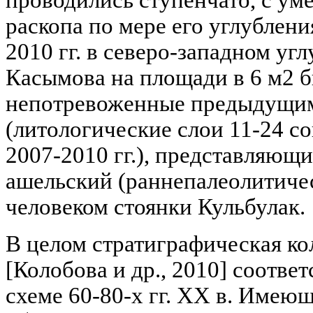
проводились ступенчато, с у
раскопа по мере его углублени
2010 гг. в северо-западном угл
Касымова на площади в 6 м2 
непотревоженные предыдущим
(литологические слои 11-24 с
2007-2010 гг.), представляющие
ашельский (раннепалеолитичес
человеком стоянки Кульбулак.
В целом стратиграфическая кол
[Колобова и др., 2010] соотве
схеме 60-80-х гг. XX в. Имею