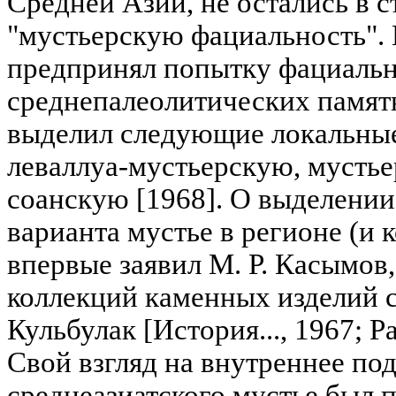
Средней Азии, не остались в с
"мустьерскую фациальность". 
предпринял попытку фациальн
среднепалеолитических памят
выделил следующие локальные
леваллуа-мустьерскую, мустье
соанскую [1968]. О выделении
варианта мустье в регионе (и 
впервые заявил М. Р. Касымов
коллекций каменных изделий 
Кульбулак [История..., 1967; Р
Свой взгляд на внутреннее по
среднеазиатского мустье был п