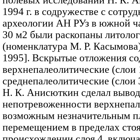
полевых исследований Н. К. 
1994 г. в содружестве с сотру
археологии АН РУз в южной ч
30 м2 были раскопаны литолог
(номенклатура М. Р. Касымова)
1995]. Вскрытые отложения со
верхнепалеолитические (слои 1
среднепалеолитические (слои 3
Н. К. Анисюткин сделал вывод
непотревоженности верхнепал
возможным незначительным п
перемещением в пределах стоя
происхождении слоя 4, включ