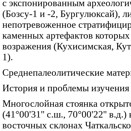
с экспонированным археологи
(Бозсу-1 и -2, Бургулюксай), л
непотревоженное стратифици
каменных артефактов которых
возражения (Кухисимская, Куту
1).
Среднепалеолитические матер
История и проблемы изучения
Многослойная стоянка открыт
(41°00'31'' c.ш., 70°00'22'' в.д.
восточных склонах Чаткальско