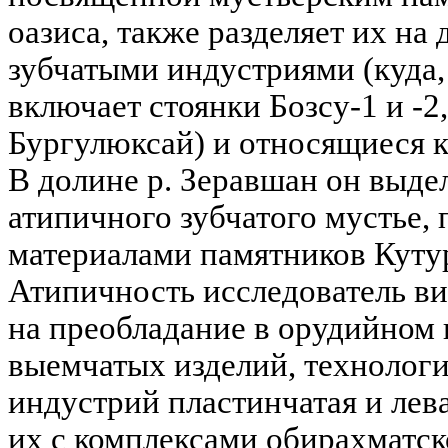
оазиса, также разделяет их на 
зубчатыми индустриями (куда,
включает стоянки Бозсу-1 и -2
Бургулюксай) и относящиеся к
В долине р. Зеравшан он выде
атипичного зубчатого мустье,
материалами памятников Кутур
Атипичность исследователь вид
на преобладание в орудийном 
выемчатых изделий, технологи
индустрий пластинчатая и лев
их с комплексами обирахматско