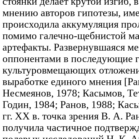
стоянки делает крутой изгиб, в
мнению авторов гипотезы, име
происходила аккумуляция про
помимо галечно-щебнистой м
артефакты. Развернувшаяся м
оппонентами в последующие г
культуровмещающих отложений
выработке единого мнения [Ра
Несмеянов, 1978; Касымов, Те
Годин, 1984; Ранов, 1988; Касы
гг. XX в. точка зрения В. А. Р
получила частичное подтвержд