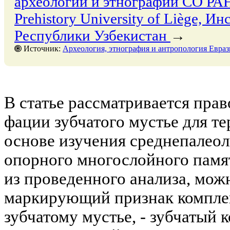
археологии и этнографии СО РАН
Prehistory University of Liège, 
Республики Узбекистан
→
Источник:
Археология, этнография и антропология Евразии, № 1, 31 март
В статье рассматривается пра
фации зубчатого мустье для т
основе изучения среднепалеол
опорного многослойного памя
из проведенного анализа, мож
маркирующий признак комплек
зубчатому мустье, - зубчатый к