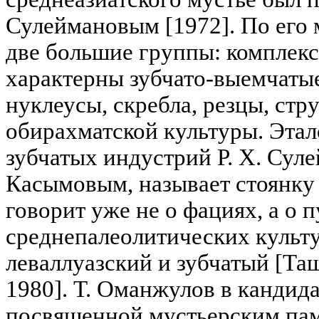
Сулеймановым [1972]. По его
две большие группы: комплекс
характерны зубчато-выемчаты
нуклеусы, скребла, резцы, стр
обирахматской культуры. Эта
зубчатых индустрий Р. Х. Сулей
Касымовым, называет стоянку 
говорит уже не о фациях, а о 
среднепалеолитических культу
леваллуазский и зубчатый [Та
1980]. Т. Оманжулов в кандид
посвященной мустьерским па