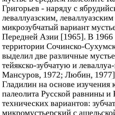
Григорьев - наряду с ябрудийс
леваллуазским, леваллуазским
микрозубчатый вариант мусть
Передней Азии [1965]. В 1966 
территории Сочинско-Сухумс
выделил две различные мустье
тейякско-зубчатую и леваллуа
Мансуров, 1972; Любин, 1977].
Гладилин на основе изучения 
палеолита Русской равнины и
технических вариантов: зубча
микромустьерский с ашельской