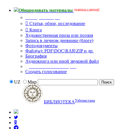
делитесь с миром!
Обнародовать материалы
Тип публикации
Статья, обзор, исследование
Книга
Художественная проза или поэзия
Запись в личном дневнике (блоге)
Фотодокументы
Файл(ы): PDF\DOC\RAR\ZIP и др.
Биография
Аудиокнига или иной звуковой файл
Дополнительные опции:
Создать голосование
UZ
Мир
Узбекистана
БИБЛИОТЕКА