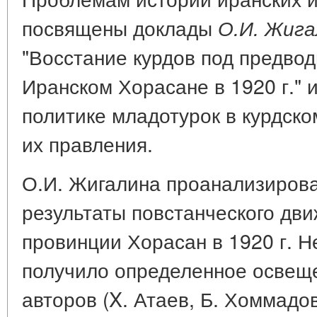
посвящены доклады
О.И. Жига
"Восстание курдов под предво
Иранском Хорасане в 1920 г." 
политике младотурок в курдско
их правления.
О.И. Жигалина проанализирова
результаты повстанческого дви
провинции Хорасан в 1920 г. Н
получило определенное освеще
авторов (X. Атаев, Б. Хоммадов