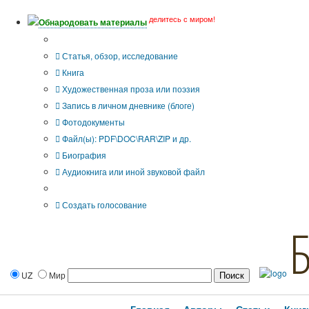
делитесь с миром!
Обнародовать материалы
Тип публикации
Статья, обзор, исследование
Книга
Художественная проза или поэзия
Запись в личном дневнике (блоге)
Фотодокументы
Файл(ы): PDF\DOC\RAR\ZIP и др.
Биография
Аудиокнига или иной звуковой файл
Дополнительные опции:
Создать голосование
UZ
Мир