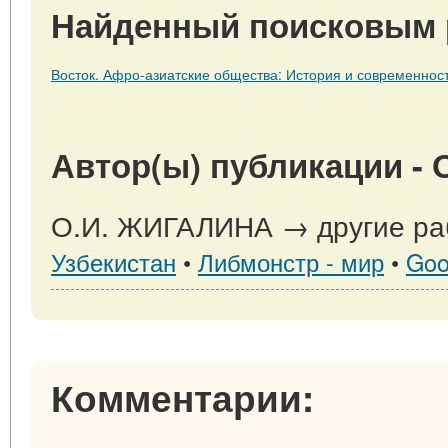
Найденный поисковым 
Восток. Афро-азиатские общества: История и современнос
Автор(ы) публикации -
О.И. ЖИГАЛИНА → другие раб
Узбекистан
•
Либмонстр - мир
•
Goo
Комментарии: