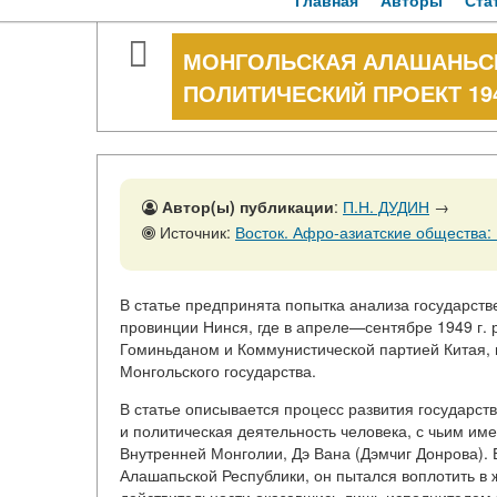
Главная
Авторы
Ста
МОНГОЛЬСКАЯ АЛАШАНЬСК
ПОЛИТИЧЕСКИЙ ПРОЕКТ 1940
Автор(ы) публикации
:
П.Н. ДУДИН
→
Источник:
Восток. Афро-азиатские общества: История и совре
В статье предпринята попытка анализа государст
провинции Нинся, где в апреле—сентябре 1949 г. 
Гоминьданом и Коммунистической партией Китая, 
Монгольского государства.
В статье описывается процесс развития государс
и политическая деятельность человека, с чьим им
Внутренней Монголии, Дэ Вана (Дэмчиг Донрова). Б
Алашапьской Республики, он пытался воплотить в 