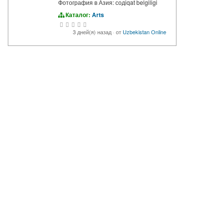
Фотография в Азия: содiqat belgiligi
Каталог:
Arts
3 дней(я) назад
·
от
Uzbekistan Online