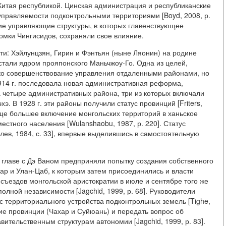
итая республикой. Цинская администрация и республиканские
управляемости подконтрольными территориями [Boyd, 2008, р.
кие управляющие структуры, в которых главенствующее
омки Чингисидов, сохраняли свое влияние.
сти: Хэйлунцзян, Гирин и Фэнтьян (ныне Ляонин) на родине
ни стали ядром прояпонского Маньчжоу-Го. Одна из целей,
лько совершенствование управления отдаленными районами, но
1914 г. последовала новая административная реформа,
четыре административных района, три из которых включали
 В 1928 г. эти районы получили статус провинций [Friters,
еще большее включение монгольских территорий в ханьское
стного населения [Wulanshaobu, 1987, р. 220]. Статус
лев, 1984, с. 33], впервые выделившись в самостоятельную
 главе с Дэ Ваном предприняли попытку создания собственного
ар и Улан-Цаб, к которым затем присоединились и власти
 съездов монгольской аристократии в июле и сентябре того же
олной независимости [Jagchid, 1999, р. 68]. Руководители
 территориального устройства подконтрольных земель [Tighe,
ние провинции (Чахар и Суйюань) и передать вопрос об
ительственным структурам автономии [Jagchid, 1999, р. 83].