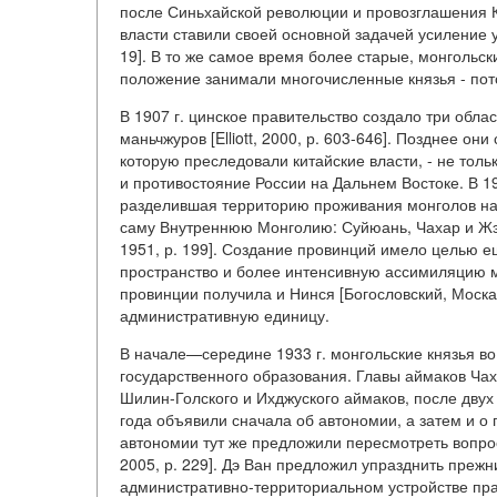
после Синьхайской революции и провозглашения К
власти ставили своей основной задачей усиление 
19]. В то же самое время более старые, монгольс
положение занимали многочисленные князья - пот
В 1907 г. цинское правительство создало три обла
маньчжуров [Elliott, 2000, р. 603-646]. Позднее о
которую преследовали китайские власти, - не то
и противостояние России на Дальнем Востоке. В 
разделившая территорию проживания монголов на 
саму Внутреннюю Монголию: Суйюань, Чахар и Жэхэ.
1951, р. 199]. Создание провинций имело целью 
пространство и более интенсивную ассимиляцию ме
провинции получила и Нинся [Богословский, Моска
административную единицу.
В начале—середине 1933 г. монгольские князья во
государственного образования. Главы аймаков Чах
Шилин-Голского и Ихджуского аймаков, после двух
года объявили сначала об автономии, а затем и о п
автономии тут же предложили пересмотреть вопрос
2005, р. 229]. Дэ Ван предложил упразднить преж
административно-территориальном устройстве прав