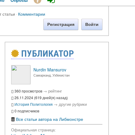
ио
Опросы
т статьи
·
Комментарии
Регистрация
Войти
ПУБЛИКАТОР
Nurdin Mansurov
Самарканд, Узбекистан
→
рейтинг
360 просмотров
26.11.2024 (619 дней(я) назад)
→
другие рубрики
История
Политология
0 подписчиков
Все статьи автора на Либмонстре
Официальная страница: