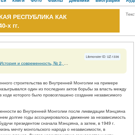
тьи
Книги
Фото
Файлы
Дневники
Биографии
Ауд
Текс
АЯ РЕСПУБЛИКА КАК
-х гг.
Libmonster ID: UZ-1336
менность, № 2, 30 апреля 2014 Страницы 33-42
→
венного строительства во Внутренней Монголии на примере
разыгрывался один из последних актов борьбы за власть между
в ходе которого было провозглашено создание независимого
твенности во Внутренней Монголии после ликвидации Мэнцзяна
енем долгие годы ассоциировалось движение за независимость
удучи президентом сначала Мэнцзяна, а затем, в 1949 г.
жизнь мечту монгольского народа о независимости, в