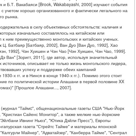
к и Б.Т. Вакабаяси [Brook, Wakabayashi, 2000] изучают события
 с учетом хорошо организованного и фактически легального на
го рынка.
одержательна в силу объективных обстоятельств: наличия и
которых изначально составлялось на китайском или
п к ним преимущественно монгольских и китайских ученых.
 Ц. Батбаяр [Батбаяр, 2002], Ван Дуо [Ван Дуо, 1992], Хао
н, 1992], Чэн Хуишен и Чэн Чао [Чэн Хуишен, Чэн Чао, 1999].
э Ван" [Зоригт, 2011], где автор, используя значительный
источников, описывает не только жизнь монгольского лидера,
ствовавших успеху и поддержке обеих кампаний
1930-х гг. и в Нинся в конце 1940-х гг.). Помимо этого стоит
ание по политической истории Алашани в первой половине XX
томах)" [Прошлое Алашани..., 2007].
 (журнал "Таймc", общенациональные газеты США "Нью-Йорк
, "Кристиан Сайенс Монитор", а также мелкие нью-йоркские
, "Эйлбани Ивнинг Ньюз", "Ютика Дэйли Пресс"), Европы
ингапурская газета "Стрейтс Тайме" и материалы японской
, "Калгурли Майнер", "Адватайзер", "Канберра Тайме", "Сентрал