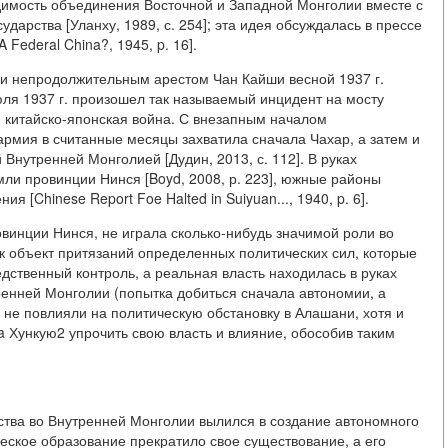
одимость объединения Восточной и Западной Монголии вместе с
дарства [Уланху, 1989, с. 254]; эта идея обсуждалась в прессе
Federal China?, 1945, p. 16].
. и непродолжительным арестом Чан Кайши весной 1937 г.
июля 1937 г. произошел так называемый инцидент на мосту
я китайско-японская война. С внезапным началом
рмия в считанные месяцы захватила сначала Чахар, а затем и
 Внутренней Монголией [Дудин, 2013, с. 112]. В руках
мли провинции Нинся [Boyd, 2008, р. 223], южные районы
я [Chinese Report Foe Halted in Suiyuan..., 1940, p. 6].
овинции Нинся, не играла сколько-нибудь значимой роли во
ак объект притязаний определенных политических сил, которые
дственный контроль, а реальная власть находилась в руках
ренней Монголии (попытка добиться сначала автономии, а
) не повлияли на политическую обстановку в Алашани, хотя и
 Хункую2 упрочить свою власть и влияние, обособив таким
ства во Внутренней Монголии вылился в создание автономного
ическое образование прекратило свое существование, а его