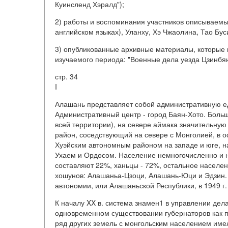
Куинсленд Хэралд");
2) работы и воспоминания участников описываемых
английском языках), Уланху, Хэ Чжаолина, Тао Бус
3) опубликованные архивные материалы, которые 
изучаемого периода: "Военные дела уезда Цзинбянь
стр. 34
I
Алашань представляет собой административную е
Административный центр - город Баян-Хото. Боль
всей территории), на севере аймака значительну
район, соседствующий на севере с Монголией, в о
Хуэйским автономным районом на западе и юге, на
Ухаем и Ордосом. Население немногочисленно и на
составляют 22%, ханьцы - 72%, остальное населен
хошунов: Алашаньа-Цзоци, Алашань-Юци и Эдзин.
автономии, или Алашаньской Республики, в 1949 г.
К началу XX в. система знамен1 в управлении дел
одновременном существовании губернаторов как п
ряд других земель с монгольским населением име