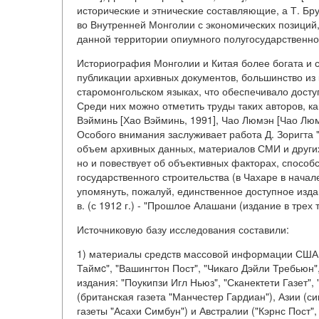
исторические и этнические составляющие, а Т. Бру
во Внутренней Монголии с экономических позиций,
данной территории опиумного полугосударственно
Историография Монголии и Китая более богата и с
публикации архивных документов, большинство из 
старомонгольском языках, что обеспечивало досту
Среди них можно отметить труды таких авторов, как
Вэйминь [Хао Вэйминь, 1991], Чао Люмэн [Чао Люмэ
Особого внимания заслуживает работа Д. Зоригта "Д
объем архивных данных, материалов СМИ и других 
но и повествует об объективных факторах, способ
государственного строительства (в Чахаре в начале 
упомянуть, пожалуй, единственное доступное изд
в. (с 1912 г.) - "Прошлое Алашани (издание в трех 
Источниковую базу исследования составили:
1) материалы средств массовой информации США
Таймc", "Вашингтон Пост", "Чикаго Дэйли Требьюн"
издания: "Поукипзи Игл Ньюз", "Сканектети Газет"
(британская газета "Манчестер Гардиан"), Азии (с
газеты "Асахи Симбун") и Австралии ("Кэрнс Пост"