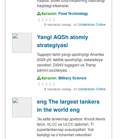
haqida. Sovet oziq-ovqatining naturalligi
haqidagi efsanalar.
Каталог:
Food Technology
6 часов(а) назад
·
от
Uzbekistan Online
Yangi AQSh atomiy
strategiyasi
Тадриjni tahlil yangi qarshiyligi Amerika
2026 yili: taktilik qarshiyligi, eskalatsiya
xavotlari, DSNV tugagani va Tramp
admini pozitsiyasi.
Каталог:
Military Science
8 часов(а) назад
·
от
Uzbekistan Online
eng The largest tankers
in the world eng
Эң кatta tankerлар донbos: Knock Nevis
tarixi, VLCC va ULCC qatorlari, TI
supertankerлар xususiyatlari. Yuk
tasiqligi va oʻlchamlari rekordlari