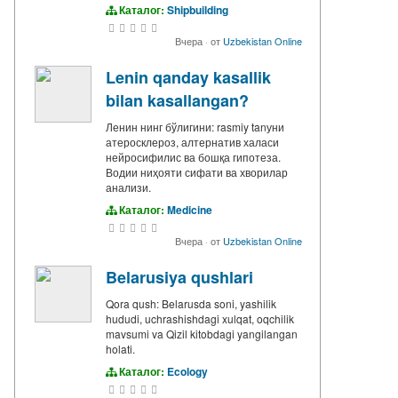
Каталог:
Shipbuilding
Вчера
·
от
Uzbekistan Online
Lenin qanday kasallik
bilan kasallangan?
Ленин нинг бўлигини: rasmiy tanуни
атеросклероз, алтернатив халаси
нейросифилис ва бошқа гипотеза.
Водии ниҳояти сифати ва хворилар
анализи.
Каталог:
Medicine
Вчера
·
от
Uzbekistan Online
Belarusiya qushlari
Qora qush: Belarusda soni, yashilik
hududi, uchrashishdagi xulqat, oqchilik
mavsumi va Qizil kitobdagi yangilangan
holati.
Каталог:
Ecology