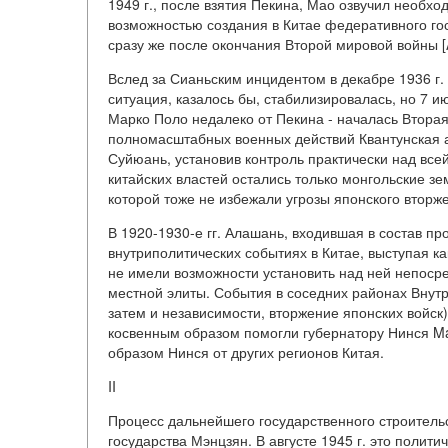
1949 г., после взятия Пекина, Мао озвучил необх
возможностью создания в Китае федеративного госу
сразу же после окончания Второй мировой войны [A 
Вслед за Сианьским инцидентом в декабре 1936 г
ситуация, казалось бы, стабилизировалась, но 7 
Марко Поло недалеко от Пекина - началась Втора
полномасштабных военных действий Квантунская а
Суйюань, установив контроль практически над всей
китайских властей остались только монгольские зе
которой тоже не избежали угрозы японского вторжени
В 1920-1930-е гг. Алашань, входившая в состав пр
внутриполитических событиях в Китае, выступая к
не имели возможности установить над ней непосре
местной элиты. События в соседних районах Внут
затем и независимости, вторжение японских войск
косвенным образом помогли губернатору Нинся Ma
образом Нинся от других регионов Китая.
II
Процесс дальнейшего государственного строитель
государства Мэнцзян. В августе 1945 г. это полит