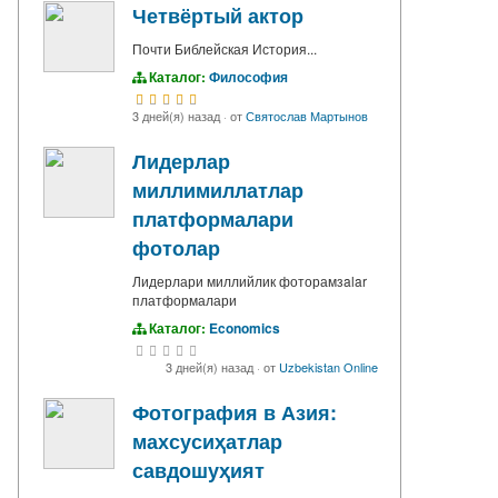
Четвёртый актор
Почти Библейская История...
Каталог:
Философия
3 дней(я) назад
·
от
Святослав Мартынов
Лидерлар
миллимиллатлар
платформалари
фотолар
Лидерлари миллийлик фоторамзalar
платформалари
Каталог:
Economics
3 дней(я) назад
·
от
Uzbekistan Online
Фотография в Азия:
махсусиҳатлар
савдошуҳият