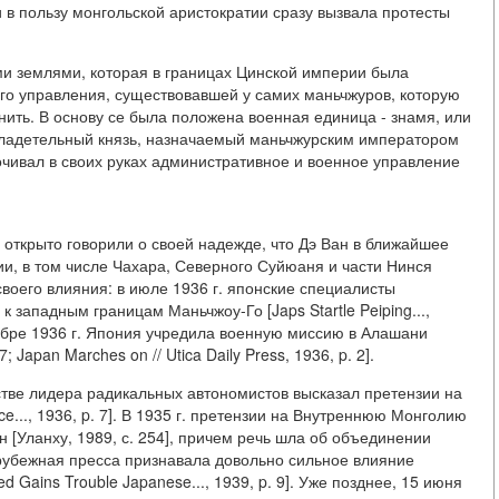
 в пользу монгольской аристократии сразу вызвала протесты
ми землями, которая в границах Цинской империи была
го управления, существовавшей у самих маньчжуров, которую
ить. В основу се была положена военная единица - знамя, или
 владетельный князь, назначаемый маньчжурским императором
очивал в своих руках административное и военное управление
 открыто говорили о своей надежде, что Дэ Ван в ближайшее
и, в том числе Чахара, Северного Суйюаня и части Нинся
и своего влияния: в июле 1936 г. японские специалисты
 западным границам Маньчжоу-Го [Japs Startle Peiping...,
сентябре 1936 г. Япония учредила военную миссию в Алашани
; Japan Marches on // Utica Daily Press, 1936, p. 2].
ачестве лидера радикальных автономистов высказал претензии на
ce..., 1936, p. 7]. В 1935 г. претензии на Внутреннюю Монголию
 [Уланху, 1989, с. 254], причем речь шла об объединении
рубежная пресса признавала довольно сильное влияние
 Gains Trouble Japanese..., 1939, p. 9]. Уже позднее, 15 июня