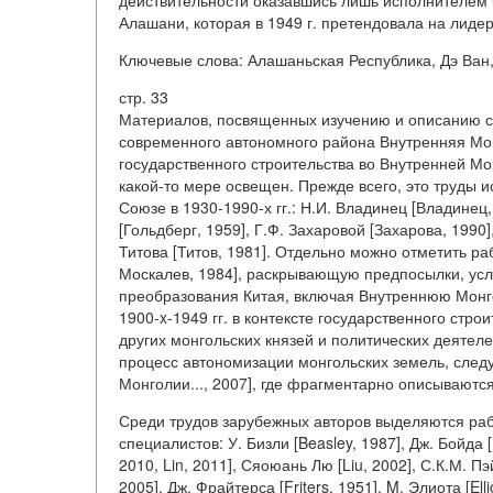
действительности оказавшись лишь исполнителем ч
Алашани, которая в 1949 г. претендовала на лиде
Ключевые слова: Алашаньская Республика, Дэ Ван,
стр. 33
Материалов, посвященных изучению и описанию со
современного автономного района Внутренняя Мон
государственного строительства во Внутренней Мон
какой-то мере освещен. Прежде всего, это труды 
Союзе в 1930-1990-х гг.: Н.И. Владинец [Владинец, 
[Гольдберг, 1959], Г.Ф. Захаровой [Захарова, 1990]
Титова [Титов, 1981]. Отдельно можно отметить раб
Москалев, 1984], раскрывающую предпосылки, усл
преобразования Китая, включая Внутреннюю Монг
1900-x-1949 гг. в контексте государственного стр
других монгольских князей и политических деятел
процесс автономизации монгольских земель, следу
Монголии..., 2007], где фрагментарно описываютс
Среди трудов зарубежных авторов выделяются раб
специалистов: У. Бизли [Beasley, 1987], Дж. Бойда [
2010, Lin, 2011], Сяоюань Лю [Liu, 2002], С.К.М. Пэй
2005], Дж. Фрайтерса [Friters, 1951], M. Элиота [El