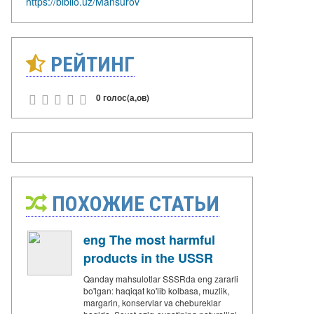
https://biblio.uz/Mansurov
РЕЙТИНГ
0 голос(а,ов)
ПОХОЖИЕ СТАТЬИ
eng The most harmful
products in the USSR
Qanday mahsulotlar SSSRda eng zararli
bo'lgan: haqiqat ko'lib kolbasa, muzlik,
margarin, konservlar va chebureklar