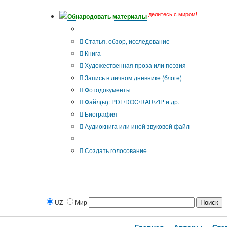
делитесь с миром!
Обнародовать материалы
Тип публикации
Статья, обзор, исследование
Книга
Художественная проза или поэзия
Запись в личном дневнике (блоге)
Фотодокументы
Файл(ы): PDF\DOC\RAR\ZIP и др.
Биография
Аудиокнига или иной звуковой файл
Дополнительные опции:
Создать голосование
UZ
Мир