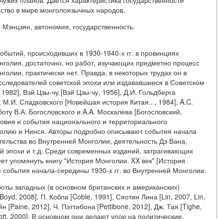
ужих планов. Дается характеристика государственности
рство в мире монголоязычных народов.
 Мэнцзян, автономия, государственность.
бытий, происходивших в 1930-1940-х гг. в провинциях
голия, достаточно, но работ, изучающих предметно процесс
голии, практически нет. Правда, в некоторых трудах он в
исследователей советской эпохи или издававшиеся в Советском
1982], Вэй Цзы-чу [Вэй Цзы-чу, 1956], Д.И. Гольдберга
, М.И. Сладковского [Новейшая история Китая..., 1984], A.C.
оту В.А. Богословского и A.A. Москалева [Богословский,
овия и события национального и территориального
олию и Нинся. Авторы подробно описывают события начала
оительства во Внутренней Монголии, деятельность Дэ Вана,
ей эпохи и т.д. Среди современных изданий, затрагивающих
ет упомянуть книгу "История Монголии. XX век" [История
я события начала-середины 1930-х гг. во Внутренней Монголии.
оты западных (в основном британских и американских)
Boyd, 2008], П. Кобла [Coble, 1991], Сяотин Лина [Lin, 2007, Lin,
н [Paine, 2012], Ч. Пэттибона [Pettibone, 2012], Дж. Тая [Tighe,
liott, 2000]. В основном они делают упор на политические,