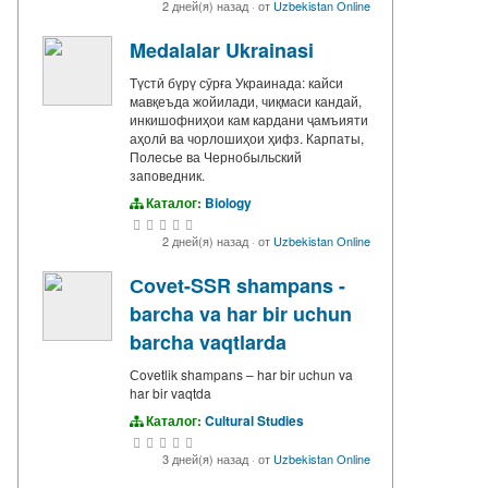
2 дней(я) назад
·
от
Uzbekistan Online
Medalalar Ukrainasi
Түстӣ бүрү сӯрға Украинада: кайси
мавқеъда жойилади, чиқмаси кандай,
инкишофниҳои кам кардани ҷамъияти
аҳолӣ ва чорлошиҳои ҳифз. Карпаты,
Полесье ва Чернобыльский
заповедник.
Каталог:
Biology
2 дней(я) назад
·
от
Uzbekistan Online
Сovet-SSR shampans -
barcha va har bir uchun
barcha vaqtlarda
Сovetlik shampans – har bir uchun va
har bir vaqtda
Каталог:
Cultural Studies
3 дней(я) назад
·
от
Uzbekistan Online