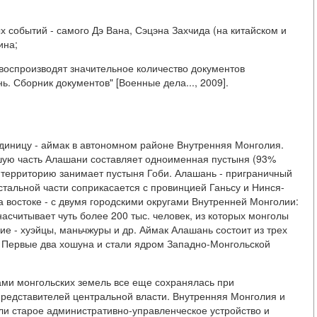
 событий - самого Дэ Вана, Сэцэна Захчида (на китайском и
ина;
воспроизводят значительное количество документов
. Сборник документов" [Военные дела..., 2009].
диницу - аймак в автономном районе Внутренняя Монголия.
шую часть Алашани составляет одноименная пустыня (93%
ю территорию занимает пустыня Гоби. Алашань - приграничный
стальной части соприкасается с провинцией Ганьсу и Нинся-
 востоке - с двумя городскими округами Внутренней Монголии:
считывает чуть более 200 тыс. человек, из которых монголы
ие - хуэйцы, маньчжуры и др. Аймак Алашань состоит из трех
 Первые два хошуна и стали ядром Западно-Монгольской
ами монгольских земель все еще сохранялась при
редставителей центральной власти. Внутренняя Монголия и
ли старое административно-управленческое устройство и