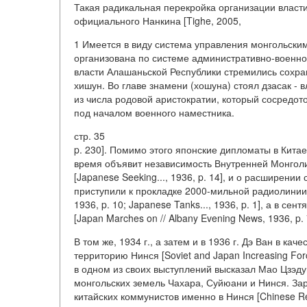
Такая радикальная перекройка организации власти
официального Нанкина [Tighe, 2005,
1 Имеется в виду система управления монгольски
организована по системе административно-военно
власти Алашаньской Республики стремились сохран
хишун. Во главе знамени (хошуна) стоял дзасак -
из числа родовой аристократии, который сосредот
под началом военного наместника.
стр. 35
p. 230]. Помимо этого японские дипломаты в Китае
время объявит независимость Внутренней Монголи
[Japanese Seeking..., 1936, p. 14], и о расширени
приступили к прокладке 2000-мильной радиолинии к
1936, p. 10; Japanese Tanks..., 1936, p. 1], а в 
[Japan Marches on // Albany Evening News, 1936, p. 7
В том же, 1934 г., а затем и в 1936 г. Дэ Ван в к
территорию Нинся [Soviet and Japan Increasing For
в одном из своих выступлений высказал Мао Цзэдун
монгольских земель Чахара, Суйюани и Нинся. За
китайских коммунистов именно в Нинся [Chinese Red