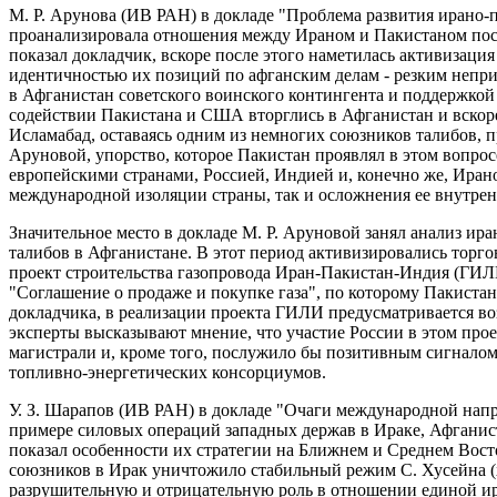
М. Р. Арунова (ИВ РАН) в докладе "Проблема развития ирано-
проанализировала отношения между Ираном и Пакистаном посл
показал докладчик, вскоре после этого наметилась активизаци
идентичностью их позиций по афганским делам - резким непр
в Афганистан советского воинского контингента и поддержкой 
содействии Пакистана и США вторглись в Афганистан и вскоре
Исламабад, оставаясь одним из немногих союзников талибов, п
Аруновой, упорство, которое Пакистан проявлял в этом вопрос
европейскими странами, Россией, Индией и, конечно же, Иран
международной изоляции страны, так и осложнения ее внутре
Значительное место в докладе М. Р. Аруновой занял анализ и
талибов в Афганистане. В этот период активизировались торго
проект строительства газопровода Иран-Пакистан-Индия (ГИЛИ
"Соглашение о продаже и покупке газа", по которому Пакистан б
докладчика, в реализации проекта ГИЛИ предусматривается во
эксперты высказывают мнение, что участие России в этом прое
магистрали и, кроме того, послужило бы позитивным сигнало
топливно-энергетических консорциумов.
У. З. Шарапов (ИВ РАН) в докладе "Очаги международной нап
примере силовых операций западных держав в Ираке, Афганис
показал особенности их стратегии на Ближнем и Среднем Вос
союзников в Ирак уничтожило стабильный режим С. Хусейна (
разрушительную и отрицательную роль в отношении единой ир