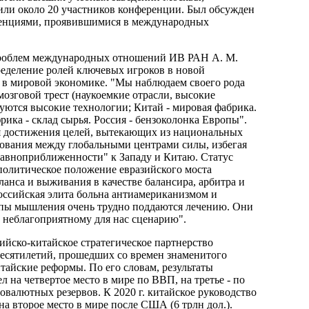
или около 20 участников конференции. Был обсужден
денциями, проявившимися в международных
роблем международных отношений ИВ РАН А. М.
ределение ролей ключевых игроков в новой
 в мировой экономике. "Мы наблюдаем своего рода
озговой трест (наукоемкие отрасли, высокие
руются высокие технологии; Китай - мировая фабрика.
ика - склад сырья. Россия - бензоколонка Европы".
ля достижения целей, вытекающих из национальных
рования между глобальными центрами силы, избегая
"равноприближенности" к Западу и Китаю. Статус
политическое положение евразийского моста
анса и выживания в качестве балансира, арбитра и
оссийская элита больна антиамериканизмом и
ипы мышления очень трудно поддаются лечению. Они
и неблагоприятному для нас сценарию".
ийско-китайское стратегическое партнерство
десятилетий, прошедших со времен знаменитого
итайские реформы. По его словам, результаты
на четвертое место в мире по ВВП, на третье - по
овалютных резервов. К 2020 г. китайское руководство
а второе место в мире после США (6 трлн дол.).