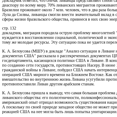
Докладчик отметил, что сейчас ливанцы представляют собой 
диаспору по всему миру. 70% ливанских мигрантов проживают
Бразилии проживают около 7 млн. человек, что в два раза бол
Лула да Силвы, ливанцы смогли внести значительный вклад в с
сферы жизни бразильского общества, привнеся в них свою эне
стр. 132
докладчик, миграция породила острую проблему многолетней "
нуждается в восстановлении социальной, политической и экон
тому же молодые ресурсы. Эту ситуацию пока не удается перел
К. А. Белоусова (МШУ) в докладе "Анализ ситуации в Ливане 
документах США" рассказала о рассекреченных документах ЦР
госдепартамента, касающихся политики США в Ливане. В конце
по созданию сети государств, противостоящих Насеру. В июне 
гражданской войны в Ливане, побудил США начать интервенци
операцией США мирного времени на Ближнем Востоке. Как от
вмешательство во внутреннюю жизнь Ливана усугубили проти
противопоставили Ливан другим арабским станам.
К. А. Белоусова пришла к выводу, что самая большая проблема
ливанского общества: его полиэтничности, поликонфессиональ
американский опыт отрицал возможность существования национ
А поскольку по своей природе западное общество не может пр
реакцией США на нее могла быть лишь попытка унитаризации