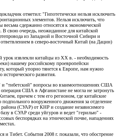
 докладчик отметил: "Гипотетически нельзя исключить
ронтационных элементов. Нельзя исключить, что
ы весьма сдержанно относятся к экономической
. В свою очередь, неожиданное для китайской
фтепровода из Западной и Восточной Сибири и
с ответвлением в северо-восточный Китай (на Дацин)
й урок извлекли китайцы из XX в. - необходимость
преки) нашему российскому проевропейски
у, который упорно тянется к Европе, нам нужно
о исторического развития.
" и "тибетский" вопросы во взаимоотношениях США
я операция США в Афганистане не могла не затронуть
итаем, причем с тем его регионом, где китайские
го подпольного вооруженного движения за отделение
 района (СУАР) от КНР и создание независимого
базу в СУАР среди уйгуров и ведет "герилью" -
ссовых беспорядках на этнической почве, нападениях
местах.
я и Тибет. События 2008 г. показали, что обострение