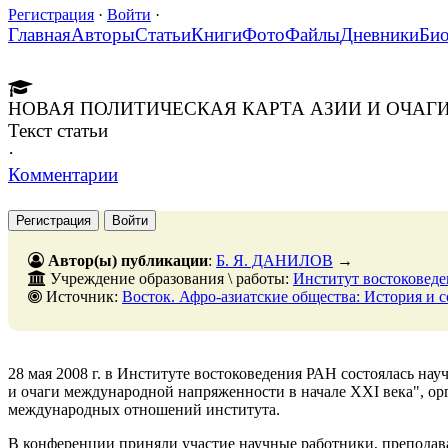
Регистрация
·
Войти
·
Главная
Авторы
Статьи
Книги
Фото
Файлы
Дневники
Би
НОВАЯ ПОЛИТИЧЕСКАЯ КАРТА АЗИИ И ОЧАГ
Текст статьи
·
Комментарии
Регистрация
Войти
Автор(ы) публикации
:
Б. Я. ДАНИЛОВ
→
Учреждение образования \ работы:
Институт востоковед
Источник:
Восток. Афро-азиатские общества: История и современность. - № 6. - 31 дека
28 мая 2008 г. в Институте востоковедения РАН состоялась на
и очаги международной напряженности в начале XXI века", о
международных отношений института.
В конференции приняли участие научные работники, препода