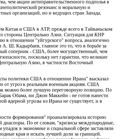
тва, чем акции антиправительственного подполья в
шнеполитический резонанс и моральную и
ных организаций, но и ведущих стран Запада,
м Китая и США в АТР, прежде всего в Тайваньском
со стороны Центрально Азии. Ситуация для КНР
ю в отношении "уйгурского" вопроса, аналогично
А. Ш. Кадырбаев, главное это то, что в борьбе за
ный соперник - США, более могущественный, чем
езопасности, поскольку нет гарантии, что великие
 Центральную Азию, в частности Восточный
спекты политики США в отношении Ирана" высказал
ти от угроз к реальным военным акциям. США
 как можно более лучшую переговорную позицию. По
Барак Обама, ни Джон Маккейн - не готов нанести
ной ядерной угрозы из Ирана не существует, и в
енности формирования" проанализировала историю
й диаспоры. По ее словам, "кризисы международные,
 упадок в экономике и социальной сфере заставляли
одные края и искать лучшей доли за границей.