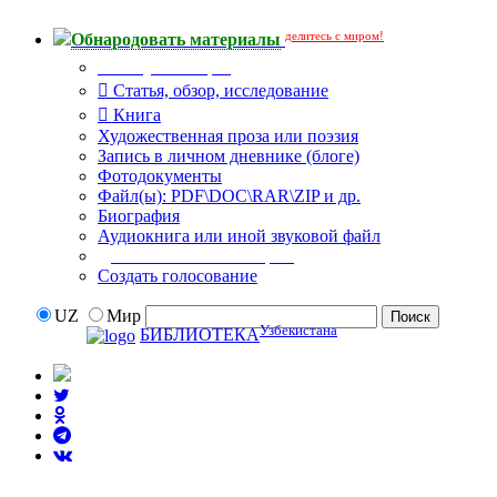
делитесь с миром!
Обнародовать материалы
Тип публикации
Статья, обзор, исследование
Книга
Художественная проза или поэзия
Запись в личном дневнике (блоге)
Фотодокументы
Файл(ы): PDF\DOC\RAR\ZIP и др.
Биография
Аудиокнига или иной звуковой файл
Дополнительные опции:
Создать голосование
UZ
Мир
Узбекистана
БИБЛИОТЕКА