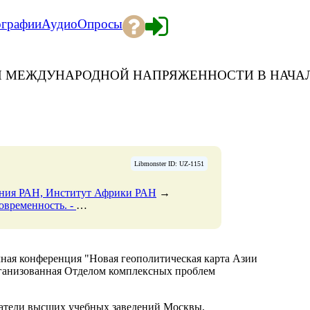
ографии
Аудио
Опросы
И МЕЖДУНАРОДНОЙ НАПРЯЖЕННОСТИ В НАЧАЛ
Libmonster ID: UZ-1151
ения РАН, Институт Африки РАН
→
бря. - 2008. - С. 131-134.
→
учная конференция "Новая геополитическая карта Азии
рганизованная Отделом комплексных проблем
ватели высших учебных заведений Москвы,