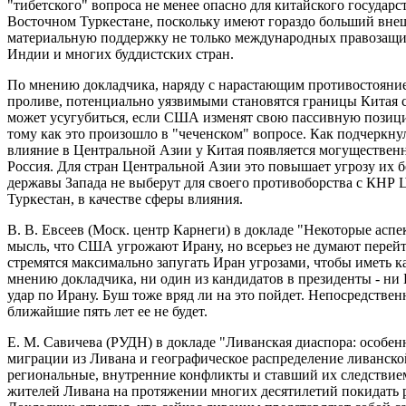
"тибетского" вопроса не менее опасно для китайского государс
Восточном Туркестане, поскольку имеют гораздо больший вне
материальную поддержку не только международных правозащит
Индии и многих буддистских стран.
По мнению докладчика, наряду с нарастающим противостояние
проливе, потенциально уязвимыми становятся границы Китая 
может усугубиться, если США изменят свою пассивную позици
тому как это произошло в "чеченском" вопросе. Как подчеркнул 
влияние в Центральной Азии у Китая появляется могуществен
Россия. Для стран Центральной Азии это повышает угрозу их б
державы Запада не выберут для своего противоборства с КНР
Туркестан, в качестве сферы влияния.
В. В. Евсеев (Моск. центр Карнеги) в докладе "Некоторые а
мысль, что США угрожают Ирану, но всерьез не думают перей
стремятся максимально запугать Иран угрозами, чтобы иметь
мнению докладчика, ни один из кандидатов в президенты - ни 
удар по Ирану. Буш тоже вряд ли на это пойдет. Непосредствен
ближайшие пять лет ее не будет.
Е. М. Савичева (РУДН) в докладе "Ливанская диаспора: особ
миграции из Ливана и географическое распределение ливанско
региональные, внутренние конфликты и ставший их следствием
жителей Ливана на протяжении многих десятилетий покидать р