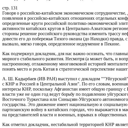
стр. 131
Говоря о российско-китайском экономическом сотрудничестве,
появления в российско-китайских отношениях отдельных конф
определенные круги российской политико-экономической элит
активности китайских кругов в Центрально-Азиатском регионе
стороны решение российского руководства изменить трассу не
довести его до побережья Тихого океана (до Находки) правда, 
вызвало, мягко говоря, определенное недоумение в Пекине.
Как подчеркнул докладчик, для нас важно осознать, что главны
мирного стабильного развития. Несмотря (а может быть, и во
настроенному, отлаженному многовековой историей менталитет
понять место и роль Китая в стратегической перспективе нашег
А. Ш. Кадырбаев (ИВ РАН) выступил с докладом ""Уйгурский
с КНР и Россией в Центральной Азии". По его словам, военна
интересы КНР, поскольку Афганистан имеет общую границу с К
власти уже не один год ведут борьбу по подавлению уйгурско
Восточного Туркестана или Синьцзян-Уйгурского автономного
государства. Это движение имеет национальную и социальную 
партизанскую войну в китайских городах, что выражается в ма
на представителей власти и военных, взрывах в общественных 
Как отметил докладчик, нестабильной территорией КНР являетс