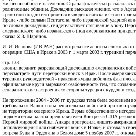
жизнеспособности населения. Страна фактически раскололась 
религиозные общины. Докладчик высказал мнение, что в Афган
- рано или поздно им придется выводить войска из этой стра
Ирана - либо силами Пентагона, либо израильской ударной ав
по словам докладчика, свидетельствует стягивание в зону Пе
американского, либо израильского (под американским прикрыти
сказал У. З. Шарипов.
И. И. Иванова (ИВ РАН) рассмотрела все аспекты сложных о
операции США в Ираке в 2003 г. 1 марта 2003 г. турецкий парл
стр. 133
клонил вердикт, разрешающий дислокацию американских вой
пересмотреть пути переброски войск в Ирак. После американс
турецких руководителей - иракские курды добились фактическ
официальные круги выражают озабоченность тем, что создание
сепаратистские настроения со стороны турецких курдов и созд
На протяжении 2004 - 2006 гг. курдская тема была основным в
требовала от Вашингтона решительных действий против отряд
на территории северного Ирака. Взрыв общественного негодова
подкомитетом палаты представителей Конгресса США резолюц
Первой мировой войны. Анкара пригрозила лишить американце
использующейся для снабжения войск в Ираке, и отозвала сво
встреча Буша и Эрдогана в Белом доме 5 ноября 2007 г., откр