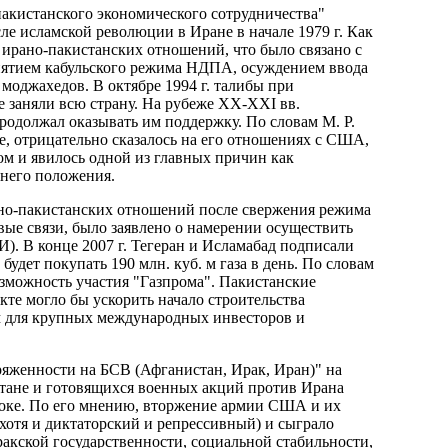
пакистанского экономического сотрудничества"
е исламской революции в Иране в начале 1979 г. Как
я ирано-пакистанских отношений, что было связано с
иятием кабульского режима НДПА, осуждением ввода
моджахедов. В октябре 1994 г. талибы при
 заняли всю страну. На рубеже XX-XXI вв.
родолжал оказывать им поддержку. По словам М. Р.
е, отрицательно сказалось на его отношениях с США,
ом и явилось одной из главных причин как
ннего положения.
рано-пакистанских отношений после свержения режима
вые связи, было заявлено о намерении осуществить
). В конце 2007 г. Тегеран и Исламабад подписали
удет покупать 190 млн. куб. м газа в день. По словам
зможность участия "Газпрома". Пакистанские
кте могло бы ускорить начало строительства
м для крупных международных инвесторов и
ряженности на БСВ (Афганистан, Ирак, Иран)" на
тане и готовящихся военных акций против Ирана
токе. По его мнению, вторжение армии США и их
хотя и диктаторский и репрессивный) и сыграло
акской государственности, социальной стабильности,