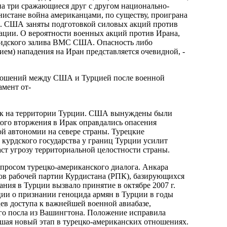
на три сражающиеся друг с другом национально-
истане война американцами, по существу, проиграна
ны. США заняты подготовкой силовых акций против
иации. О вероятности военных акций против Ирана,
рсидского залива ВМС США. Опасность либо
ем) нападения на Иран представляется очевидной, -
тношений между США и Турцией после военной
амент от-
ск на территории Турции. США вынуждены были
кого вторжения в Ирак оправдались опасения
ой автономии на севере страны. Турецкие
 курдского государства у границ Турции усилит
аст угрозу территориальной целостности страны.
опросом турецко-американского диалога. Анкара
ов рабочей партии Курдистана (РПК), базирующихся
ния в Турции вызвало принятие в октябре 2007 г.
ии о признании геноцида армян в Турции в годы
в доступа к важнейшей военной авиабазе,
его посла из Вашингтона. Положение исправила
ывшая новый этап в турецко-американских отношениях.