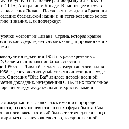
самую крупную и наиболее разнообразную арабскую
 в США, Австралии и Канаде. В настоящее время в
ьше населения Ливана. По словам президента Бразилии
оздание бразильской нации и интегрировались во все
ргию и знания. Как подчеркнул
утечки мозгов" из Ливана. Страна, которая крайне
омической сфер, теряет самые квалифицированные и к
омить.
накануне интервенции 1958 г. в рассекреченных
У, Совета национальной безопасности и
 1950-х гг. Ливан был частью американского плана
1958 г. успех, достигнутый силами оппозиции в ходе
ю. Операция "Blue Bat" явилась первой военной
метил докладчик, интервенция США и их постоянное
воречия между мусульманами и христианами и
 для американцев заключалась именно в природе
ности, разноуровневости во всех сферах бытия. Сам
ального пакта, который был естествен для ливанца.
имириться с разноуровневостью, то единственной
.