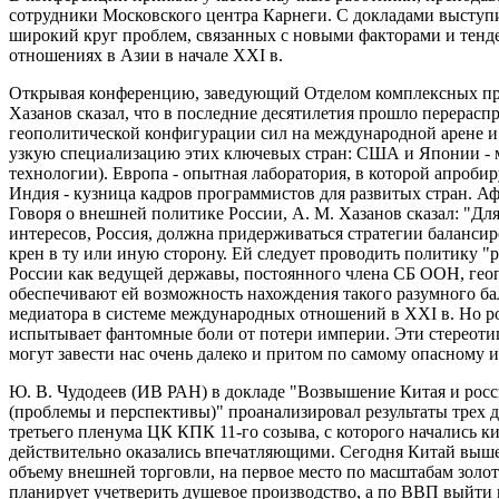
сотрудники Московского центра Карнеги. С докладами выступ
широкий круг проблем, связанных с новыми факторами и тен
отношениях в Азии в начале XXI в.
Открывая конференцию, заведующий Отделом комплексных п
Хазанов сказал, что в последние десятилетия прошло перерасп
геополитической конфигурации сил на международной арене и
узкую специализацию этих ключевых стран: США и Японии - м
технологии). Европа - опытная лаборатория, в которой апроби
Индия - кузница кадров программистов для развитых стран. Афр
Говоря о внешней политике России, А. М. Хазанов сказал: "Д
интересов, Россия, должна придерживаться стратегии баланси
крен в ту или иную сторону. Ей следует проводить политику 
России как ведущей державы, постоянного члена СБ ООН, гео
обеспечивают ей возможность нахождения такого разумного бал
медиатора в системе международных отношений в XXI в. Но р
испытывает фантомные боли от потери империи. Эти стереот
могут завести нас очень далеко и притом по самому опасному 
Ю. В. Чудодеев (ИВ РАН) в докладе "Возвышение Китая и росс
(проблемы и перспективы)" проанализировал результаты трех 
третьего пленума ЦК КПК 11-го созыва, с которого начались к
действительно оказались впечатляющими. Сегодня Китай вышел 
объему внешней торговли, на первое место по масштабам золот
планирует учетверить душевое производство, а по ВВП выйти н