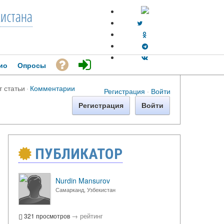
кистана
ио
Опросы
т статьи
·
Комментарии
Регистрация
·
Войти
Регистрация
Войти
ПУБЛИКАТОР
→
Nurdin Mansurov
Самарканд, Узбекистан
→
рейтинг
321 просмотров