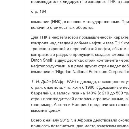
производителях лидируют не западные ТНК, а на
стр. 164
компании (ННК), в основном государственные. Пр
величине стоимостных оборотов.
Для ТНК в нефтегазовой промышленности характер
контроля над стадией добычи нефти и газа ТНК к
транспортировкой и переработкой нефти, сбытом 
контрактов о разделе продукции, создают смешанн
Dutch Shell" в двух десятках стран континента ч
нефтепродуктами, а в ряде других стран ведет д
компанию с "Nigerian National Petroleum Corporation
Т.
Н.
Дейч
(ИАфр. РАН) в докладе, посвященном уч
стран, отметила, что, хотя с 1980 г. доказанные 
баррелей), а запасы газа на 140% (с 210 до 509 т
стран-производителей остались ограниченными, а 
(например, Ангола и Нигерия) предпочитают экспо
высоким ценам.
Всего к началу 2012 г. в Африке действовали око
пришлось потесниться, дав место азиатским компа