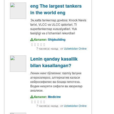
eng The largest tankers
in the world eng
Эң кatta tankerлар донbos: Knock Nevis
tarixi, VLCC va ULCC qatorlari, TI
supertankerлар xususiyatlari. Yuk
tasiqligi va oʻlchamlari rekordlari
Каталог:
Shipbuilding
7 часов(а) назад
·
от
Uzbekistan Online
Lenin qanday kasallik
bilan kasallangan?
Ленин нинг бўлигини: rasmiy tanуни
атеросклероз, алтернатив халаси
нейросифилис ва бошқа гипотеза.
Водии ниҳояти сифати ва хворилар
анализи.
Каталог:
Medicine
7 часов(а) назад
·
от
Uzbekistan Online