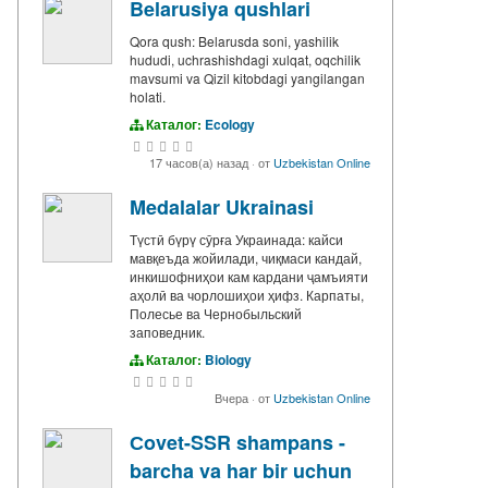
Belarusiya qushlari
Qora qush: Belarusda soni, yashilik
hududi, uchrashishdagi xulqat, oqchilik
mavsumi va Qizil kitobdagi yangilangan
holati.
Каталог:
Ecology
17 часов(а) назад
·
от
Uzbekistan Online
Medalalar Ukrainasi
Түстӣ бүрү сӯрға Украинада: кайси
мавқеъда жойилади, чиқмаси кандай,
инкишофниҳои кам кардани ҷамъияти
аҳолӣ ва чорлошиҳои ҳифз. Карпаты,
Полесье ва Чернобыльский
заповедник.
Каталог:
Biology
Вчера
·
от
Uzbekistan Online
Сovet-SSR shampans -
barcha va har bir uchun