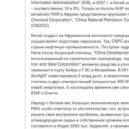
Information Administration" (EIA), в 2007 г. в Кит
- соответственно 14 и 8%. Только из Анголы КНР 
китайских ПИИ в Африке представлены крупными го
Chemical Corporation", "China National Petroleum Co
(CNOOC).
Китай создаст на Африканском континенте предпр
осуществляет подготовку персонала. Так, CNPC в
стране нефтяную промышленность. Построен гидро
Ниле после Асуанской плотины. "China Developmen
использованный на строительство газопровода, те
Iron and Steel Corporation" вложила средства в уг
терминал в порту Бейра и ГЭС в Мозамбике. В 2014
Sunlight" инвестировала 2 млрд долл. в энергетич
плотины и двух электростанций (мощностью 300 МВт
новой энергетики. К настоящему времени уже смон
ЮАР и Египте.
Наряду с Китаем вес большую экономическую акти
РАН) особо отмстила то обстоятельство, что, всту
решить свои внутренние проблемы, вызванные су
углеводородном сырье и собственным уровнем его 
составляло в Индии 3292 тыс. баррелей, а произво