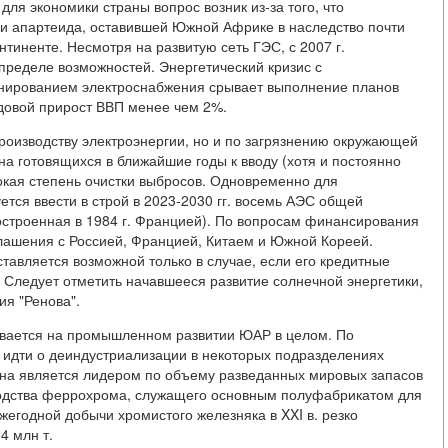
для экономики страны вопрос возник из-за того, что
хи апартеида, оставившей Южной Африке в наследство почти
нтиненте. Несмотря на развитую сеть ГЭС, с 2007 г.
пределе возможностей. Энергетический кризис с
нированием электроснабжения срывает выполнение планов
одовой прирост ВВП менее чем 2%.
роизводству электроэнергии, но и по загрязнению окружающей
 на готовящихся в ближайшие годы к вводу (хотя и постоянно
кая степень очистки выбросов. Одновременно для
тся ввести в строй в 2023-2030 гг. восемь АЭС общей
остроенная в 1984 г. Францией). По вопросам финансирования
лашения с Россией, Францией, Китаем и Южной Кореей.
авляется возможной только в случае, если его кредитные
Следует отметить начавшееся развитие солнечной энергетики,
ия "Ренова".
ывается на промышленном развитии ЮАР в целом. По
 идти о деиндустриализации в некоторых подразделениях
на является лидером по объему разведанных мировых запасов
зводства феррохрома, служащего основным полуфабрикатом для
егодной добычи хромистого железняка в XXI в. резко
.4 млн т.