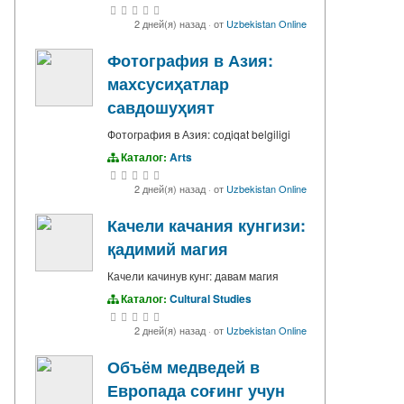
2 дней(я) назад
·
от
Uzbekistan Online
Фотография в Азия:
махсусиҳатлар
савдошуҳият
Фотография в Азия: содiqat belgiligi
Каталог:
Arts
2 дней(я) назад
·
от
Uzbekistan Online
Качели качания кунгизи:
қадимий магия
Качели качинув кунг: давам магия
Каталог:
Cultural Studies
2 дней(я) назад
·
от
Uzbekistan Online
Объём медведей в
Европада соғинг учун