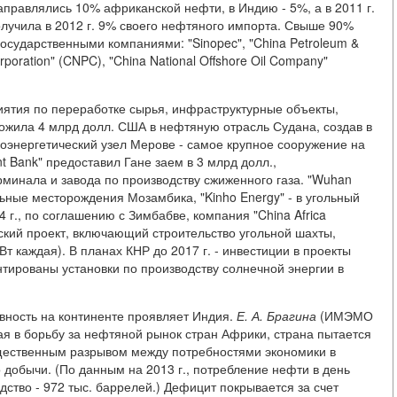
ай направлялись 10% африканской нефти, в Индию - 5%, а в 2011 г.
получила в 2012 г. 9% своего нефтяного импорта. Свыше 90%
сударственными компаниями: "Sinopec", "China Petroleum &
rporation" (CNPC), "China National Offshore Oil Company"
иятия по переработке сырья, инфраструктурные объекты,
ложила 4 млрд долл. США в нефтяную отрасль Судана, создав в
энергетический узел Мерове - самое крупное сооружение на
t Bank" предоставил Гане заем в 3 млрд долл.,
рминала и завода по производству сжиженного газа. "Wuhan
ольные месторождения Мозамбика, "Kinho Energy" - в угольный
 г., по соглашению с Зимбабве, компания "China Africa
еский проект, включающий строительство угольной шахты,
 каждая). В планах КНР до 2017 г. - инвестиции в проекты
тированы установки по производству солнечной энергии в
вность на континенте проявляет Индия.
Е.
А.
Брагина
(ИМЭМО
пая в борьбу за нефтяной рынок стран Африки, страна пытается
щественным разрывом между потребностями экономики в
добычи. (По данным на 2013 г., потребление нефти в день
дство - 972 тыс. баррелей.) Дефицит покрывается за счет