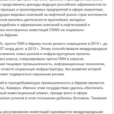
ыли представлены доклады ведущих российских африканистов по
твующих и проектируемых предприятий в сфере энергетики;
едущих мировых компаний за нефтяной рынок стран континента
осов касались деятельности крупнейших западных
индийских и африканских компаний в нефтегазовой и
мых иностранных инвестиций (ПИИ) на социально-
ов Африки.
), приток ПИИ в Африку после резкого сокращения в 2010 г. до
 57 млрд долл. в 2013 г. Этому способствовали международные
освоение новых рынков и инфраструктурные проекты.
го класса, стимулировали приток ПИИ в отрасли,
ючая пищевую промышленность, информационные технологии,
 отчасти социальную инфраструктуру, без развития которой
может подвергаться серьезным рискам.
ций в горнодобывающую промышленность в Африке являются
ль), Камерун. Именно этим государствам удалось обеспечить
ный инвестиционный климат, прежде всего в сфере
малых успехов в этом отношении добились Ботсвана, Танзания
имы регулирования инвестиций оцениваются международными