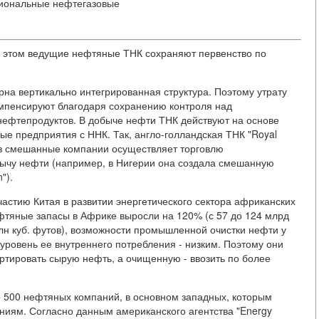
циональные нефтегазовые
и этом ведущие нефтяные ТНК сохраняют первенство по
на вертикально интегрированная структура. Поэтому утрату
омпенсируют благодаря сохранению контроля над
нефтепродуктов. В добыче нефти ТНК действуют на основе
ые предприятия с ННК. Так, англо-голландская ТНК "Royal
ерез смешанные компании осуществляет торговлю
обычу нефти (например, в Нигерии она создала смешанную
").
астию Китая в развитии энергетического сектора африканских
нефтяные запасы в Африке выросли на 120% (с 57 до 124 млрд
рлн куб. футов), возможности промышленной очистки нефти у
уровень ее внутреннего потребления - низким. Поэтому они
ртировать сырую нефть, а очищенную - ввозить по более
ло 500 нефтяных компаний, в основном западных, которым
ниям. Согласно данным американского агентства "Energy