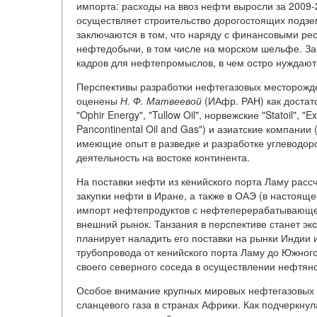
импорта: расходы на ввоз нефти выросли за 2009-2
осуществляет строительство дорогостоящих подз
заключаются в том, что наряду с финансовыми ре
нефтедобычи, в том числе на морском шельфе. За
кадров для нефтепромыслов, в чем остро нуждают
Перспективы разработки нефтегазовых месторожд
оценены
Н.
Ф.
Матвеевой
(ИАфр. РАН) как достат
"Ophir Energy", "Tullow Oil", норвежские "Statoil", "
Pancontinental Oil and Gas") и азиатские компании 
имеющие опыт в разведке и разработке углеводор
деятельность на востоке континента.
На поставки нефти из кенийского порта Ламу рассч
закупки нефти в Иране, а также в ОАЭ (в настояще
импорт нефтепродуктов с нефтеперерабатывающего
внешний рынок. Танзания в перспективе станет экс
планирует наладить его поставки на рынки Индии 
трубопровода от кенийского порта Ламу до Южног
своего северного соседа в осуществлении нефтяно
Особое внимание крупных мировых нефтегазовых 
сланцевого газа в странах Африки. Как подчеркну