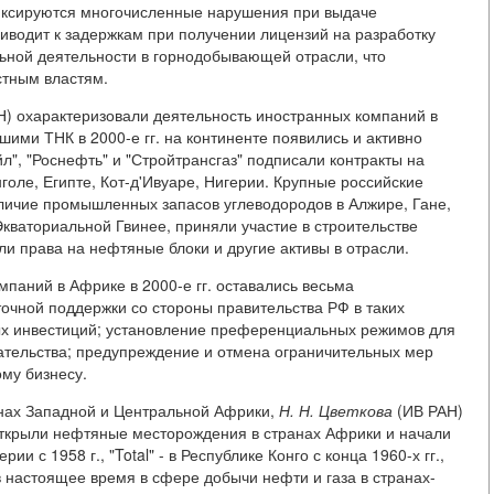
 фиксируются многочисленные нарушения при выдаче
водит к задержкам при получении лицензий на разработку
льной деятельности в горнодобывающей отрасли, что
стным властям.
Н) охарактеризовали деятельность иностранных компаний в
шими ТНК в 2000-е гг. на континенте появились и активно
л", "Роснефть" и "Стройтрансгаз" подписали контракты на
оле, Египте, Кот-д'Ивуаре, Нигерии. Крупные российские
личие промышленных запасов углеводородов в Алжире, Гане,
Экваториальной Гвинее, приняли участие в строительстве
и права на нефтяные блоки и другие активы в отрасли.
мпаний в Африке в 2000-е гг. оставались весьма
очной поддержки со стороны правительства РФ в таких
ых инвестиций; установление преференциальных режимов для
ательства; предупреждение и отмена ограничительных мер
му бизнесу.
анах Западной и Центральной Африки,
Н.
Н.
Цветкова
(ИВ РАН)
открыли нефтяные месторождения в странах Африки и начали
рии с 1958 г., "Total" - в Республике Конго с конца 1960-х гг.,
 в настоящее время в сфере добычи нефти и газа в странах-