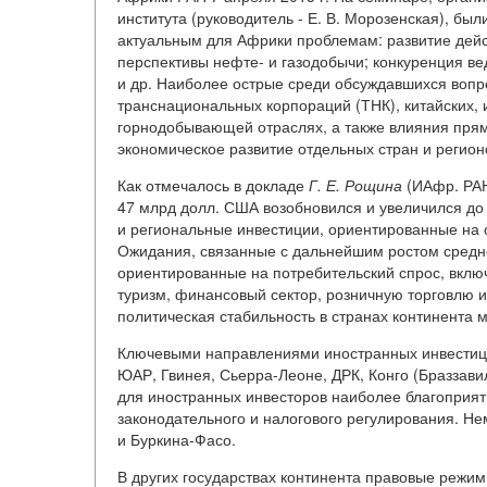
института (руководитель - Е. В. Морозенская), б
актуальным для Африки проблемам: развитие дейс
перспективы нефте- и газодобычи; конкуренция в
и др. Наиболее острые среди обсуждавшихся вопр
транснациональных корпораций (ТНК), китайских, 
горнодобывающей отраслях, а также влияния пря
экономическое развитие отдельных стран и регион
Как отмечалось в докладе
Г.
Е.
Рощина
(ИАфр. РАН
47 млрд долл. США возобновился и увеличился до
и региональные инвестиции, ориентированные на 
Ожидания, связанные с дальнейшим ростом средне
ориентированные на потребительский спрос, вкл
туризм, финансовый сектор, розничную торговлю и
политическая стабильность в странах континента 
Ключевыми направлениями иностранных инвести
ЮАР, Гвинея, Сьерра-Леоне, ДРК, Конго (Браззави
для иностранных инвесторов наиболее благоприят
законодательного и налогового регулирования. Не
и Буркина-Фасо.
В других государствах континента правовые реж