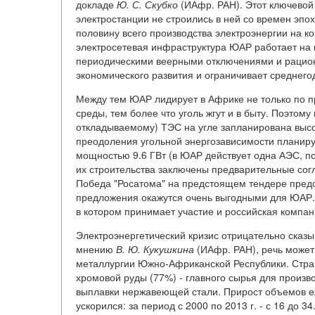
докладе
Ю.
С.
Скубко
(ИАфр. РАН). Этот ключевой 
электростанции не строились в ней со времен эпо
половину всего производства электроэнергии на ко
электросетевая инфраструктура ЮАР работает на 
периодическими веерными отключениями и рацио
экономического развития и ограничивает среднег
Между тем ЮАР лидирует в Африке не только по п
среды, тем более что уголь жгут и в быту. Поэтому
откладываемому) ТЭС на угле запланирована высо
преодоления угольной энергозависимости планируе
мощностью 9.6 ГВт (в ЮАР действует одна АЭС, п
их строительства заключены предварительные сог
Победа "Росатома" на предстоящем тендере предст
предложения окажутся очень выгодными для ЮАР. 
в котором принимает участие и российская компан
Электроэнергетический кризис отрицательно сказ
мнению
В.
Ю.
Кукушкина
(ИАфр. РАН), речь может
металлургии Южно-Африканской Республики. Стра
хромовой руды (77%) - главного сырья для прои
выплавки нержавеющей стали. Прирост объемов еж
ускорился: за период с 2000 по 2013 г. - с 16 до 34