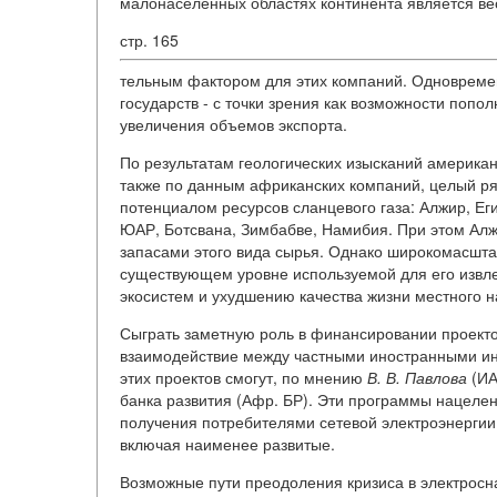
малонаселенных областях континента является ве
стр. 165
тельным фактором для этих компаний. Одновремен
государств - с точки зрения как возможности попол
увеличения объемов экспорта.
По результатам геологических изысканий американско
также по данным африканских компаний, целый ря
потенциалом ресурсов сланцевого газа: Алжир, Ег
ЮАР, Ботсвана, Зимбабве, Намибия. При этом Алж
запасами этого вида сырья. Однако широкомасшта
существующем уровне используемой для его извл
экосистем и ухудшению качества жизни местного н
Сыграть заметную роль в финансировании проекто
взаимодействие между частными иностранными ин
этих проектов смогут, по мнению
В.
В.
Павлова
(ИА
банка развития (Афр. БР). Эти программы нацелен
получения потребителями сетевой электроэнергии
включая наименее развитые.
Возможные пути преодоления кризиса в электрос