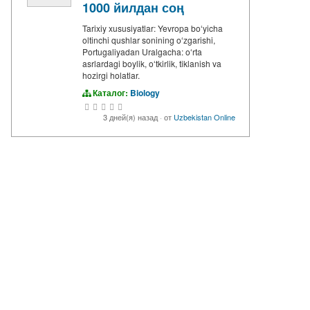
1000 йилдан соң
Tarixiy xususiyatlar: Yevropa boʻyicha
oltinchi qushlar sonining oʻzgarishi,
Portugaliyadan Uralgacha: oʻrta
asrlardagi boylik, oʻtkirlik, tiklanish va
hozirgi holatlar.
Каталог:
Biology
3 дней(я) назад
·
от
Uzbekistan Online