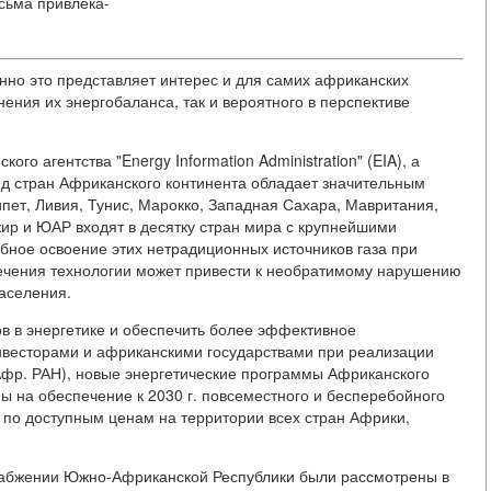
сьма привлека-
но это представляет интерес и для самих африканских
нения их энергобаланса, так и вероятного в перспективе
го агентства "Energy Information Administration" (EIA), а
д стран Африканского континента обладает значительным
ипет, Ливия, Тунис, Марокко, Западная Сахара, Мавритания,
ир и ЮАР входят в десятку стран мира с крупнейшими
бное освоение этих нетрадиционных источников газа при
ечения технологии может привести к необратимому нарушению
аселения.
в в энергетике и обеспечить более эффективное
весторами и африканскими государствами при реализации
фр. РАН), новые энергетические программы Африканского
ы на обеспечение к 2030 г. повсеместного и бесперебойного
 по доступным ценам на территории всех стран Африки,
набжении Южно-Африканской Республики были рассмотрены в