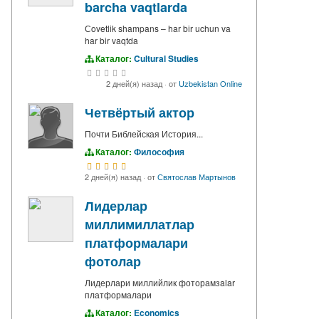
barcha vaqtlarda
Сovetlik shampans – har bir uchun va
har bir vaqtda
Каталог:
Cultural Studies
2 дней(я) назад
·
от
Uzbekistan Online
Четвёртый актор
Почти Библейская История...
Каталог:
Философия
2 дней(я) назад
·
от
Святослав Мартынов
Лидерлар
миллимиллатлар
платформалари
фотолар
Лидерлари миллийлик фоторамзalar
платформалари
Каталог:
Economics