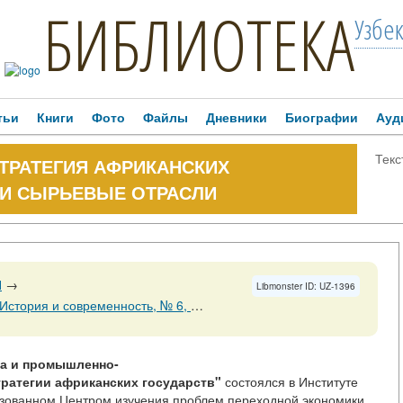
БИБЛИОТЕКА
Узбе
тьи
Книги
Фото
Файлы
Дневники
Биографии
Ауд
Текс
ТРАТЕГИЯ АФРИКАНСКИХ
 И СЫРЬЕВЫЕ ОТРАСЛИ
Я
→
Libmonster ID: UZ-1396
нность, № 6, 31 декабря 2015 Страницы 164-168
ка
и
промышленно-
тратегии
африканских
государств"
состоялся в Институте
изованном Центром изучения проблем переходной экономики