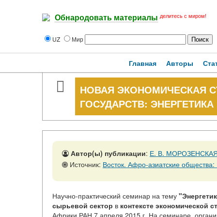
делитесь с миром!
Обнародовать материалы
UZ
Мир
Главная
Авторы
Ста
НОВАЯ ЭКОНОМИЧЕСКАЯ С
ГОСУДАРСТВ: ЭНЕРГЕТИКА
Автор(ы) публикации
:
Е. В. МОРОЗЕНСКА
Источник:
Восток. Афро-азиатские общества: История и совреме
Научно-практический семинар на тему
"Энергети
сырьевой
сектор
в
контексте
экономической
с
Африки РАН 7 апреля 2015 г. На семинаре, орган