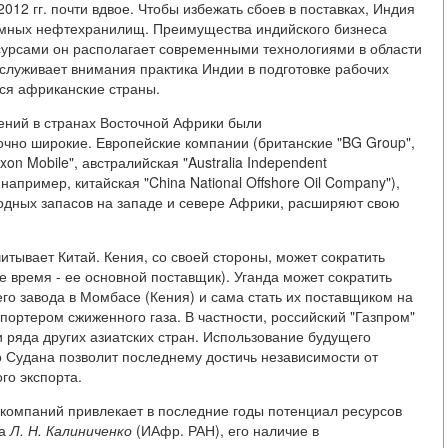
012 гг. почти вдвое. Чтобы избежать сбоев в поставках, Индия
емных нефтехранилищ. Преимущества индийского бизнеса
сурсами он располагает современными технологиями в области
служивает внимания практика Индии в подготовке рабочих
ся африканские страны.
ений в странах Восточной Африки были
очно широкие. Европейские компании (британские "BG Group",
Exxon Mobile", австралийская "Australia Independent
(например, китайская "China National Offshore Oil Company"),
одных запасов на западе и севере Африки, расширяют свою
итывает Китай. Кения, со своей стороны, может сократить
е время - ее основной поставщик). Уганда может сократить
 завода в Момбасе (Кения) и сама стать их поставщиком на
портером сжиженного газа. В частности, российский "Газпром"
и ряда других азиатских стран. Использование будущего
о Судана позволит последнему достичь независимости от
го экспорта.
компаний привлекает в последние годы потенциал ресурсов
ла
Л.
Н.
Калиниченко
(ИАфр. РАН), его наличие в