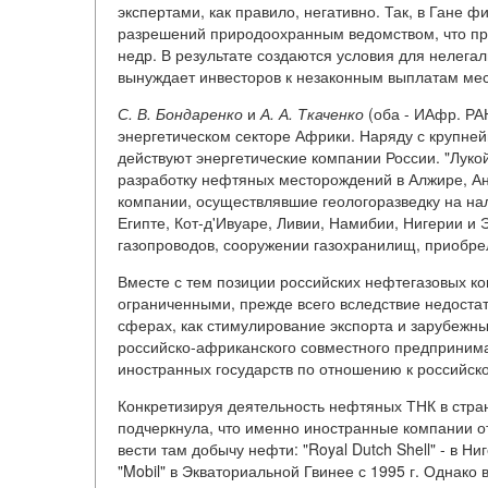
экспертами, как правило, негативно. Так, в Гане
разрешений природоохранным ведомством, что при
недр. В результате создаются условия для нелега
вынуждает инвесторов к незаконным выплатам ме
С.
В.
Бондаренко
и
А.
А.
Ткаченко
(оба - ИАфр. РА
энергетическом секторе Африки. Наряду с крупней
действуют энергетические компании России. "Лукой
разработку нефтяных месторождений в Алжире, Анг
компании, осуществлявшие геологоразведку на на
Египте, Кот-д'Ивуаре, Ливии, Намибии, Нигерии и 
газопроводов, сооружении газохранилищ, приобрел
Вместе с тем позиции российских нефтегазовых ко
ограниченными, прежде всего вследствие недостат
сферах, как стимулирование экспорта и зарубежн
российско-африканского совместного предприним
иностранных государств по отношению к российско
Конкретизируя деятельность нефтяных ТНК в стр
подчеркнула, что именно иностранные компании 
вести там добычу нефти: "Royal Dutch Shell" - в Ниге
"Mobil" в Экваториальной Гвинее с 1995 г. Однако