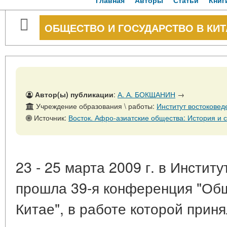
Главная
Авторы
Статьи
Книг
ОБЩЕСТВО И ГОСУДАРСТВО В КИТ
Автор(ы) публикации
:
А. А. БОКЩАНИН
→
Учреждение образования \ работы:
Институт востоковед
Источник:
Восток. Афро-азиатские общества: История и современность, № 6, 31 
23 - 25 марта 2009 г. в Инстит
прошла 39-я конференция "Общ
Китае", в работе которой прин