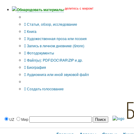
делитесь с миром!
Обнародовать материалы
Тип публикации
Статья, обзор, исследование
Книга
Художественная проза или поэзия
Запись в личном дневнике (блоге)
Фотодокументы
Файл(ы): PDF\DOC\RAR\ZIP и др.
Биография
Аудиокнига или иной звуковой файл
Дополнительные опции:
Создать голосование
UZ
Мир