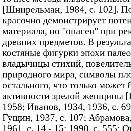
[Шнирельман, 1984, с. 102]. П
красочно демонстрирует поте
материала, но "опасен" при р
древних предметов. В результ
костяные фигурки эпохи пале
владычицы стихий, повелител
природного мира, символы пло
остального, что только может 
активности зрелой женщины [Ге
1958; Иванов, 1934, 1936, с. 69;
Гущин, 1937, с. 107; Абрамова,
1961, с. 14 - 15; 1990, с. 555; 