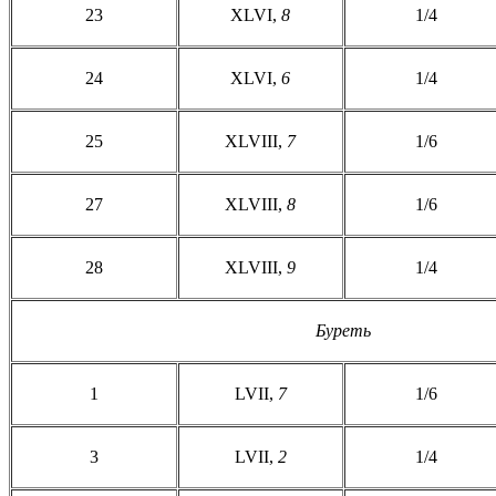
23
XLVI,
8
1/4
24
XLVI,
6
1/4
25
XLVIII,
7
1/6
27
XLVIII,
8
1/6
28
XLVIII,
9
1/4
Буреть
1
LVII,
7
1/6
3
LVII,
2
1/4