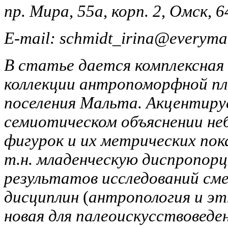
пр. Мира
,
55а
,
корп. 2
,
Омск
,
6
E-mail: schmidt_irina@everymai
В статье дается комплексная
коллекции антропоморфной пл
поселения Мальта. Акцентиру
семиотическом объяснении не
фигурок и их метрических пок
т.н. младенческую диспропорц
результатов исследований см
дисциплин
(
антропология и э
новая для палеоискусствоведе