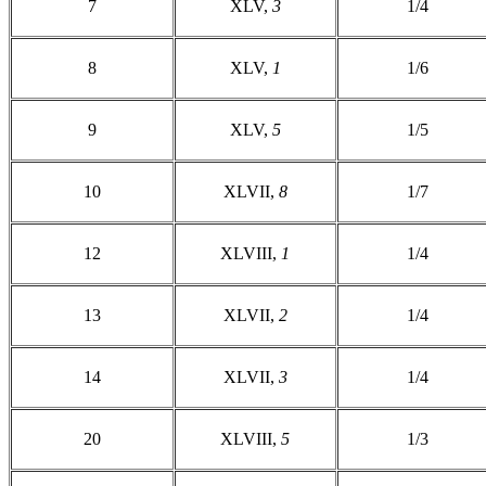
7
XLV,
3
1/4
8
XLV,
1
1/6
9
XLV,
5
1/5
10
XLVII,
8
1/7
12
XLVIII,
1
1/4
13
XLVII,
2
1/4
14
XLVII,
3
1/4
20
XLVIII,
5
1/3