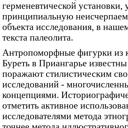
герменевтической установки,
принципиальную неисчерпаем
объекта исследования, в наше
текста палеолита.
Антропоморфные фигурки из к
Буреть в Приангарье известны
поражают стилистическим сво
исследований - многочислен
концепциями. Историографиче
отметить активное использов
исследователями метода этног
точнее метода иллюстративног