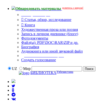
делитесь с миром!
Обнародовать материалы
Тип публикации
Статья, обзор, исследование
Книга
Художественная проза или поэзия
Запись в личном дневнике (блоге)
Фотодокументы
Файл(ы): PDF\DOC\RAR\ZIP и др.
Биография
Аудиокнига или иной звуковой файл
Дополнительные опции:
Создать голосование
UZ
Мир
Узбекистана
БИБЛИОТЕКА