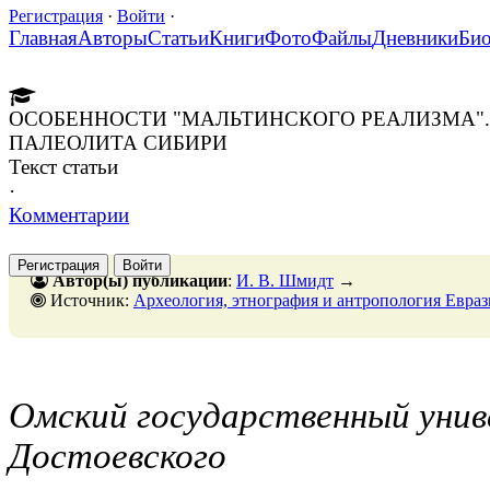
Регистрация
·
Войти
·
Главная
Авторы
Статьи
Книги
Фото
Файлы
Дневники
Би
ОСОБЕННОСТИ "МАЛЬТИНСКОГО РЕАЛИЗМА"
ПАЛЕОЛИТА СИБИРИ
Текст статьи
·
Комментарии
Регистрация
Войти
Автор(ы) публикации
:
И. В. Шмидт
→
Источник:
Археология, этнография и антропология Евразии, № 3, 30 сентябр
Омский государственный унив
Достоевского