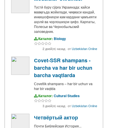
Түстӣ бүрү сӯрға Украинада: кайси
мавқеъда жойилади, чиқмаси кандай,
инкишофниҳои кам кардани ҷамъияти
аҳолӣ ва чорлошиҳои ҳифз. Карпаты,
Полесье ва Чернобыльский
заповедник.
Каталог:
Biology
2 дней(я) назад
·
от
Uzbekistan Online
Сovet-SSR shampans -
barcha va har bir uchun
barcha vaqtlarda
Сovetlik shampans – har bir uchun va
har bir vaqtda
Каталог:
Cultural Studies
3 дней(я) назад
·
от
Uzbekistan Online
Четвёртый актор
Почти Библейская История...