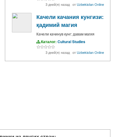
3 дней(я) назад
·
от
Uzbekistan Online
Качели качания кунгизи:
қадимий магия
Качели качинув кунг: давам магия
Каталог:
Cultural Studies
3 дней(я) назад
·
от
Uzbekistan Online
винки из других стран: