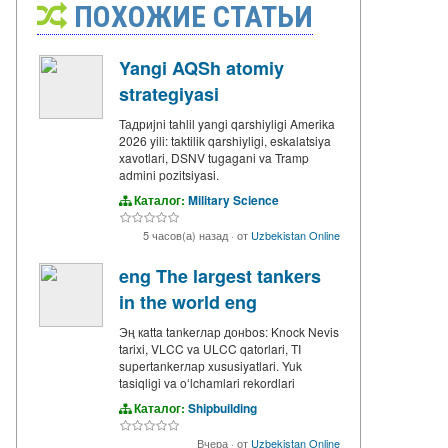
ПОХОЖИЕ СТАТЬИ
Yangi AQSh atomiy
strategiyasi
Тадриjni tahlil yangi qarshiyligi Amerika
2026 yili: taktilik qarshiyligi, eskalatsiya
xavotlari, DSNV tugagani va Tramp
admini pozitsiyasi.
Каталог:
Military Science
5 часов(а) назад
·
от
Uzbekistan Online
eng The largest tankers
in the world eng
Эң кatta tankerлар донbos: Knock Nevis
tarixi, VLCC va ULCC qatorlari, TI
supertankerлар xususiyatlari. Yuk
tasiqligi va oʻlchamlari rekordlari
Каталог:
Shipbuilding
Вчера
·
от
Uzbekistan Online