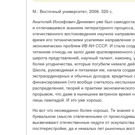
М.: Восточный университет, 2006. 320 с.
Анатолий Иосифович Динкевич уже был самодоста
и отличавшимся знанием литературного процесса, к
отечественного востоковедения научное направлен
время его титаническими усилиями направление о
экономических проблем ИВ АН СССР. И стала созд
титанизм отнюдь не залог даже кратковременного 
широта представлений, научный талант, наконец, 
более угодничества, которые погубили немало дей
Школа, руководимая и питаемая им, начала созда
экстраординарных и обычных доходов, кредитных с
финансирования (что вообще считалось неслыханн
распределения, теорий и практики экономическог
прорывом, что даже в нынешнее ветреное время н
лишь лампадой. И это уже хорошо.
Но вот что неожиданно более хорошо. Те знания о
буквальном смысле отвлеченными от происходивше
высвечивают отечественные недуги от эскулапства
постперестройки, да и немалых лет рыночных вост