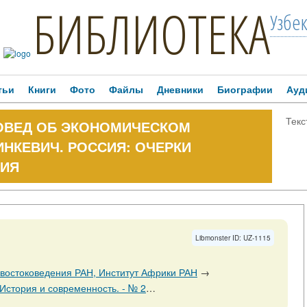
БИБЛИОТЕКА
Узбе
тьи
Книги
Фото
Файлы
Дневники
Биографии
Ауд
Текс
ОВЕД ОБ ЭКОНОМИЧЕСКОМ
ДИНКЕВИЧ. РОССИЯ: ОЧЕРКИ
ТИЯ
Libmonster ID: UZ-1115
 востоковедения РАН, Институт Африки РАН
→
ость. - № 2. - 30 апреля. - 2008. - С. 202-203.