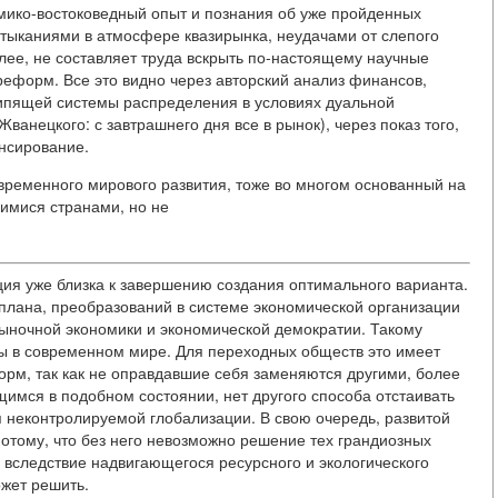
мико-востоковедный опыт и познания об уже пройденных
тыканиями в атмосфере квазирынка, неудачами от слепого
лее, не составляет труда вскрыть по-настоящему научные
еформ. Все это видно через авторский анализ финансов,
рипящей системы распределения в условиях дуальной
анецкого: с завтрашнего дня все в рынок), через показ того,
нсирование.
современного мирового развития, тоже во многом основанный на
имися странами, но не
ция уже близка к завершению создания оптимального варианта.
плана, преобразований в системе экономической организации
рыночной экономики и экономической демократии. Такому
вы в современном мире. Для переходных обществ это имеет
рм, так как не оправдавшие себя заменяются другими, более
имся в подобном состоянии, нет другого способа отстаивать
 неконтролируемой глобализации. В свою очередь, развитой
отому, что без него невозможно решение тех грандиозных
е вследствие надвигающегося ресурсного и экологического
ожет решить.