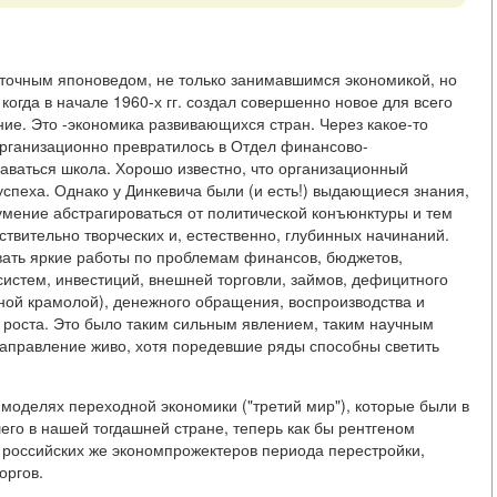
точным японоведом, не только занимавшимся экономикой, но
огда в начале 1960-х гг. создал совершенно новое для всего
ие. Это -экономика развивающихся стран. Через какое-то
рганизационно превратилось в Отдел финансово-
аваться школа. Хорошо известно, что организационный
успеха. Однако у Динкевича были (и есть!) выдающиеся знания,
умение абстрагироваться от политической конъюнктуры и тем
ствительно творческих и, естественно, глубинных начинаний.
вать яркие работы по проблемам финансов, бюджетов,
истем, инвестиций, внешней торговли, займов, дефицитного
ой крамолой), денежного обращения, воспроизводства и
о роста. Это было таким сильным явлением, таким научным
аправление живо, хотя поредевшие ряды способны светить
 моделях переходной экономики ("третий мир"), которые были в
го в нашей тогдашней стране, теперь как бы рентгеном
 российских же экономпрожектеров периода перестройки,
оргов.