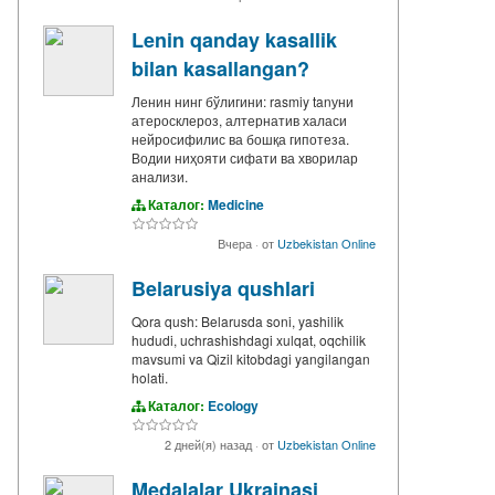
Lenin qanday kasallik
bilan kasallangan?
Ленин нинг бўлигини: rasmiy tanуни
атеросклероз, алтернатив халаси
нейросифилис ва бошқа гипотеза.
Водии ниҳояти сифати ва хворилар
анализи.
Каталог:
Medicine
Вчера
·
от
Uzbekistan Online
Belarusiya qushlari
Qora qush: Belarusda soni, yashilik
hududi, uchrashishdagi xulqat, oqchilik
mavsumi va Qizil kitobdagi yangilangan
holati.
Каталог:
Ecology
2 дней(я) назад
·
от
Uzbekistan Online
Medalalar Ukrainasi