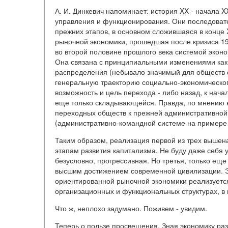
А. И. Динкевич напоминает: история XX - начала X
управления и функционирования. Они последовате
прежних этапов, в основном сложившаяся в конце 
рыночной экономики, прошедшая после кризиса 192
во второй половине прошлого века системой эконо
Она связана с принципиальными изменениями как 
распределения (небывало значимый для обществ 
генеральную траекторию социально-экономическог
возможность и цель перехода - либо назад, к нача
еще только складывающейся. Правда, по мнению не
переходных обществ к прежней административной 
(административно-командной системе на примере 
Таким образом, реализация первой из трех вышен
этапам развития капитализма. Не буду даже себя 
безусловно, прогрессивная. Но третья, только ещ
высшим достижением современной цивилизации. Э
ориентированной рыночной экономики реализуется
организационных и функциональных структурах, в
Что ж, неплохо задумано. Поживем - увидим.
Теперь о пользе просвещения. Зная экономику раз