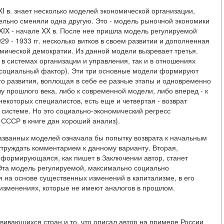
XI в. знает несколько моделей экономической организации,
льно сменяли одна другую. Это - модель рыночной экономики
XIX - начале XX в. После нее пришла модель регулируемой
9 - 1933 гг. несколько витков в своем развитии и дополненная
мической демократии. Из данной модели вызревает третья.
в системах организации и управления, так и в отношениях
социальный фактор). Эти три основные модели формируют
о развития, воплощая в себе ее разные этапы и одновременно
лу прошлого века, либо к современной модели, либо вперед - к
которых специалистов, есть еще и четвертая - возврат
системе. Но это социально-экономический регресс
СССР в книге дан хороший анализ).
азванных моделей означала бы попытку возврата к начальным
утруждать комментарием к данному варианту. Вторая,
е формирующаяся, как пишет в Заключении автор, станет
та модель регулируемой, максимально социально
 на основе существенных изменений в капитализме, в его
 изменениях, которые не имеют аналогов в прошлом.
вивающихся стран и то, что описал автор на примере России