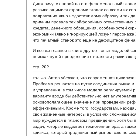
Динкевичу, с опорой на его феноменальный эконо
развивающимися странами этапах со всеми их спо
подражания явно недостижимому образцу и так да
причины провала тех эйфорийных отечественных р
кредита, денежного обращения, особенностей ск
экономики (явно игнорирующей лозунг персонажа Жв
что печатный станок это еще не дефицитное фина
И все же главное в книге другое - опыт моделей 
поисках путей преодоления отсталости развивающ
стр. 202
только. Автор убежден, что современная цивилиза
Проблема решается на путях соединения рынка и 
и управления, в том числе модели регулируемой 
варианту вроде бы действительно нет альтернати
основополагающее значение при проведении рефо
эффективными. Кроме того, государствам, находящ
свои жизненные интересы в условиях сложившейся
мир нуждается в плановом предвидении, хотя бы п
задач, которые выдвигает техногенная эра, а такж
кризиса, который традиционный рынок тоже не см