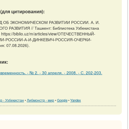
(для цитирования):
Д ОБ ЭКОНОМИЧЕСКОМ РАЗВИТИИ РОССИИ. А. И.
РАЗВИТИЯ // Ташкент: Библиотека Узбекистана
 https://biblio.uz/m/articles/view/ОТЕЧЕСТВЕННЫЙ-
И-РОССИИ-А-И-ДИНКЕВИЧ-РОССИЯ-ОЧЕРКИ-
 07.08.2026).
ик:
ременность. - № 2. - 30 апреля. - 2008. - С. 202-203.
р - Узбекистан
•
Либмонстр - мир
•
Google
•
Yandex