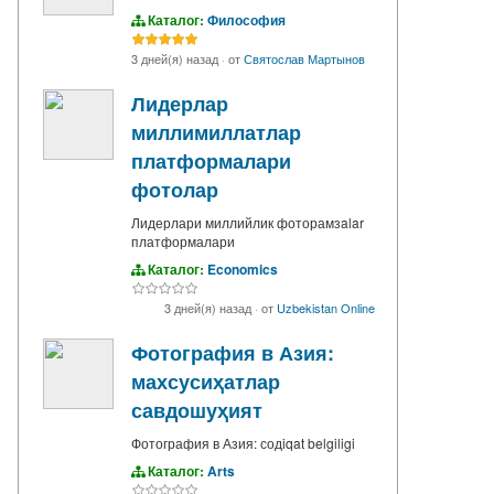
Каталог:
Философия
3 дней(я) назад
·
от
Святослав Мартынов
Лидерлар
миллимиллатлар
платформалари
фотолар
Лидерлари миллийлик фоторамзalar
платформалари
Каталог:
Economics
3 дней(я) назад
·
от
Uzbekistan Online
Фотография в Азия:
махсусиҳатлар
савдошуҳият
Фотография в Азия: содiqat belgiligi
Каталог:
Arts