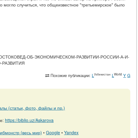
о могло случиться, что общеизвестное "третьемирское" было
ЕННЫЙ-ВОСТОКОВЕД-ОБ-ЭКОНОМИЧЕСКОМ-РАЗВИТИИ-РОССИИ-А-И-
-РАЗВИТИЯ
Узбекистан
World
Похожие публикации:
L
L
Y
G
алы (статьи, фото, файлы и пр.)
ре:
https://biblio.uz/Askarova
ибмонстр (весь мир)
•
Google
•
Yandex