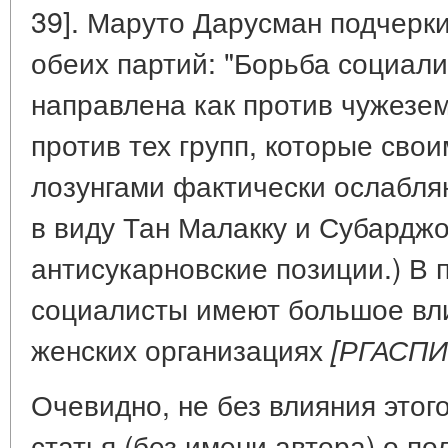
39]. Маруто Дарусман подчерк
обеих партий: "Борьба социал
направлена как против чужезем
против тех групп, которые св
лозунгами фактически ослабля
в виду Тан Малакку и Субарджо
антисукарновские позиции.) В 
социалисты имеют большое вли
женских организациях
[РГАСПИ
Очевидно, не без влияния этог
статья (без имени автора) о п